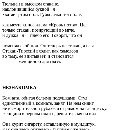
Тюльпан в высоком стакане,
наклонившийся буквой «л»,
хватает ртом стол. Губы лежат на столе,
как мечта кинофильма «Кровь поэта». Цел
только стакан, позирующий во мгле,
и дужка «л» - плечо его. Говорят, что он
поменял свой пол. Он теперь не стакан, а ваза.
Стакан-Тиресий входит, как хамелеон,
во тьму, ее впитывает, и становится
женщиною для глаза.
НЕЗНАКОМКА
Комната, обитая белыми подушками. Стул,
единственный в комнате, занят. На нем сидит
не в смирительной рубахе, а с гримом на глянце скул
женщина в черном платье, решительная на вид.
Она курит сигарету, вставленную в мундштук.
Как она здесь оказалась? И почему же здесь,