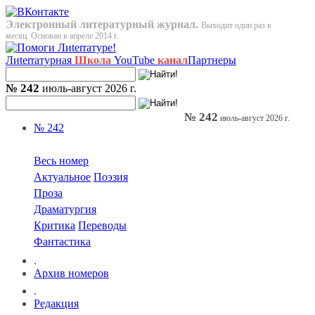
Электронный литературный журнал.
Выходит один раз в
месяц. Основан в апреле 2014 г.
Лиterraтурная
Школа
YouTube
канал
Партнеры
№ 242
июль-август 2026 г.
№ 242
июль-август 2026 г.
№ 242
Весь номер
Актуальное
Поэзия
Проза
Драматургия
Критика
Переводы
Фантастика
.
Архив номеров
.
Редакция