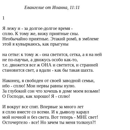
Евангелие от Иоанна, 11:11
1
Я лежу и - за долгое-долгое время -
сплю. К тому же, вижу приятные сны.
Необычайно приятные. Этакий ромб, в эмблеме
этой я кувыркаюсь, как прыгуны
на сетке: к тому ж - она светится, сетка, а я на ней
не по-паучьи, а движусь особо как-то,
т.е. движется все ж ОНА и светится, и странней
становится свет, а вдали - как бы такая шахта.
Наконец, я свободен от своей заводной семьи,
ибо - сплю! Мои нервы равны нулю.
За глубокий сон что хочешь в доме моем возьми!
О Господи, как хорошо! Я - сплю!
И вокруг все спят. Впервые за много лет
я сплю вместе со всеми. И к дьяволу караул
мой ночной и без света. Вот теперь - МНЕ свет!
Осточертело - все! Но зачем ты меня толкнул?!