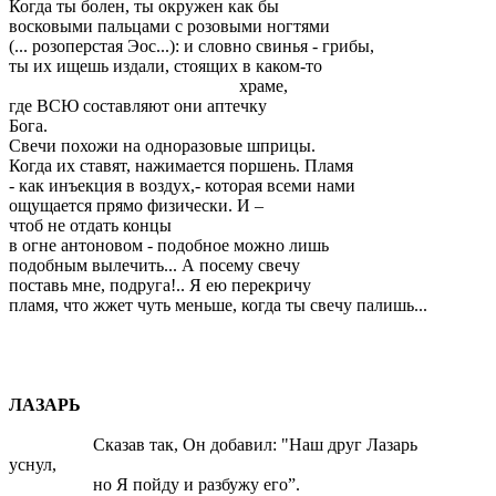
Когда ты болен, ты окружен как бы
восковыми пальцами с розовыми ногтями
(... розоперстая Эос...): и словно свинья - грибы,
ты их ищешь издали, стоящих в каком-то
храме,
где ВСЮ составляют они аптечку
Бога.
Свечи похожи на одноразовые шприцы.
Когда их ставят, нажимается поршень. Пламя
- как инъекция в воздух,- которая всеми нами
ощущается прямо физически. И –
чтоб не отдать концы
в огне антоновом - подобное можно лишь
подобным вылечить... А посему свечу
поставь мне, подруга!.. Я ею перекричу
пламя, что жжет чуть меньше, когда ты свечу палишь...
ЛАЗАРЬ
Сказав так, Он добавил: "Наш друг Лазарь
уснул,
но Я пойду и разбужу его”.