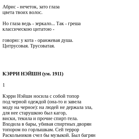
Абрис - нечеток, зато глаза
цвета твоих волос.
Но глаза ведь - зеркало... Так - греша
классическою цитатою -
говорю: у кота - оранжевая душа.
Цитрусовая. Трусоватая.
КЭРРИ НЭЙШН (ум. 1911)
1
Кэрри Нэйшн носила с собой топор
под черной одеждой (она-то и завела
моду на черное): на людей не держала зла,
для нее старушкою был кагор,
виски, текила и прочие спирт-тела.
Входила в бары, убивая спиртных дворян
топором по горлышкам. Сей террор
Раскольников счел бы музыкой. Был багрян