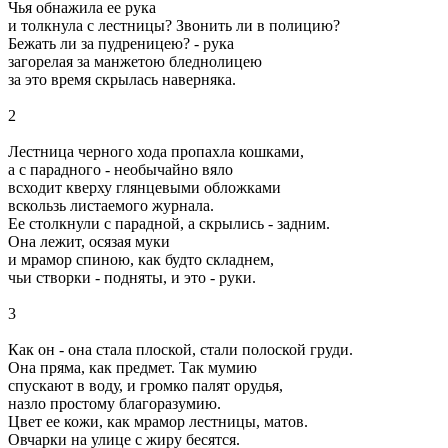
Чья обнажила ее рука
и толкнула с лестницы? Звонить ли в полицию?
Бежать ли за пудреницею? - рука
загорелая за манжетою бледнолицею
за это время скрылась наверняка.
2
Лестница черного хода пропахла кошками,
а с парадного - необычайно вяло
всходит кверху глянцевыми обложками
вскользь листаемого журнала.
Ее столкнули с парадной, а скрылись - задним.
Она лежит, осязая муки
и мрамор спиною, как будто складнем,
чьи створки - подняты, и это - руки.
3
Как он - она стала плоской, стали полоской груди.
Она пряма, как предмет. Так мумию
спускают в воду, и громко палят орудья,
назло простому благоразумию.
Цвет ее кожи, как мрамор лестницы, матов.
Овчарки на улице с жиру бесятся.