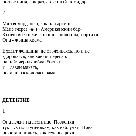
пол от вина, как раздавленный помидор.
2
Милая мордашка, как на картине
Манэ (через «а») «Американский бар».
За нею все то же: колонны, колонны, портики.
Она - жрица храма.
Входит женщина, не отряхиваясь, но и не
здороваясь, вдыхаючи перегар,
на ней: черная юбка, ботики.
И - давай махать,
пока не раскололась рама.
ДЕТЕКТИВ
1
Она лежит на лестнице. Позвонки
тук-тук по ступенькам, как каблучки. Пока
не остановились, как теченье реки.