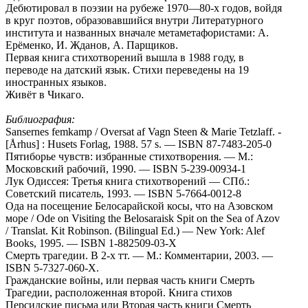
Дебютировал в поэзии на рубеже 1970—80-х годов, войдя
в круг поэтов, образовавшийся внутри Литературного
института и названных вначале метаметафористами: А.
Ерёменко, И. Жданов, А. Парщиков.
Первая книга стихотворений вышла в 1988 году, в
переводе на датский язык. Стихи переведены на 19
иностранных языков.
Живёт в Чикаго.
Библиография:
Sansernes femkamp / Oversat af Vagn Steen & Marie Tetzlaff. -
[Århus] : Husets Forlag, 1988. 57 s. — ISBN 87-7483-205-0
Пятиборье чувств: избранные стихотворения. — М.:
Московский рабочий, 1990. — ISBN 5-239-00934-1
Лук Одиссея: Третья книга стихотворений — СПб.:
Советский писатель, 1993. — ISBN 5-7664-0012-8
Ода на посещение Белосарайской косы, что на Азовском
море / Ode on Visiting the Belosaraisk Spit on the Sea of Azov
/ Translat. Kit Robinson. (Bilingual Ed.) — New York: Alef
Books, 1995. — ISBN 1-882509-03-X
Смерть трагедии. В 2-х тт. — M.: Комментарии, 2003. —
ISBN 5-7327-060-X.
Гражданские войны, или первая часть книги Смерть
Трагедии, расположенная второй. Книга стихов
Персидские письма или Вторая часть книги Смерть