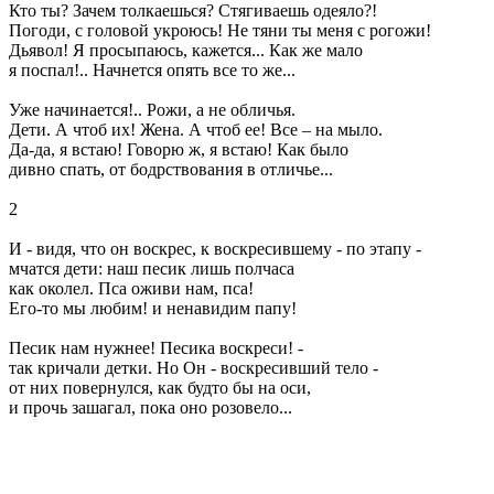
Кто ты? Зачем толкаешься? Стягиваешь одеяло?!
Погоди, с головой укроюсь! Не тяни ты меня с рогожи!
Дьявол! Я просыпаюсь, кажется... Как же мало
я поспал!.. Начнется опять все то же...
Уже начинается!.. Рожи, а не обличья.
Дети. А чтоб их! Жена. А чтоб ее! Все – на мыло.
Да-да, я встаю! Говорю ж, я встаю! Как было
дивно спать, от бодрствования в отличье...
2
И - видя, что он воскрес, к воскресившему - по этапу -
мчатся дети: наш песик лишь полчаса
как околел. Пса оживи нам, пса!
Его-то мы любим! и ненавидим папу!
Песик нам нужнее! Песика воскреси! -
так кричали детки. Но Он - воскресивший тело -
от них повернулся, как будто бы на оси,
и прочь зашагал, пока оно розовело...