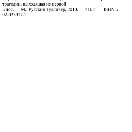
трагедии, выходящая из первой
Эпос. — М.: Русский Гулливер, 2010. — 416 с. — ISBN 5-
02-033917-2
Поделиться публикацией:
5 400
Опубликовано
12 май 2015
КОНКУРСЫ И ПРЕМИИ
АФИША
Наверх ↑
© 2014-2026 ИД Лиterraтура
Правовая информация
Владелец - Наталья Комелькова
Авторизация
ВХОД НА САЙТ