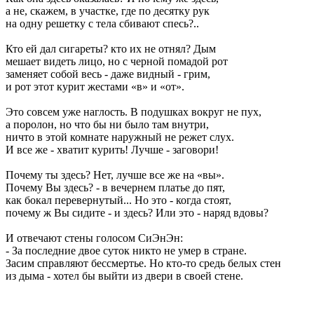
а не, скажем, в участке, где по десятку рук
на одну решетку с тела сбивают спесь?..
Кто ей дал сигареты? кто их не отнял? Дым
мешает видеть лицо, но с черной помадой рот
заменяет собой весь - даже видный - грим,
и рот этот курит жестами «в» и «от».
Это совсем уже наглость. В подушках вокруг не пух,
а поролон, но что бы ни было там внутри,
ничто в этой комнате наружный не режет слух.
И все же - хватит курить! Лучше - заговори!
Почему ты здесь? Нет, лучше все же на «вы».
Почему Вы здесь? - в вечернем платье до пят,
как бокал перевернутый... Но это - когда стоят,
почему ж Вы сидите - и здесь? Или это - наряд вдовы?
И отвечают стены голосом СиЭнЭн:
- За последние двое суток никто не умер в стране.
Засим справляют бессмертье. Но кто-то средь белых стен
из дыма - хотел бы выйти из двери в своей стене.