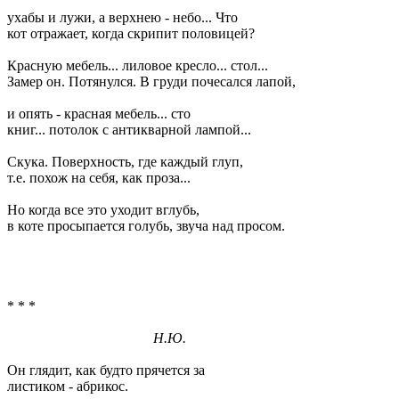
ухабы и лужи, а верхнею - небо... Что
кот отражает, когда скрипит половицей?
Красную мебель... лиловое кресло... стол...
Замер он. Потянулся. В груди почесался лапой,
и опять - красная мебель... сто
книг... потолок с антикварной лампой...
Скука. Поверхность, где каждый глуп,
т.е. похож на себя, как проза...
Но когда все это уходит вглубь,
в коте просыпается голубь, звуча над просом.
* * *
Н.Ю.
Он глядит, как будто прячется за
листиком - абрикос.