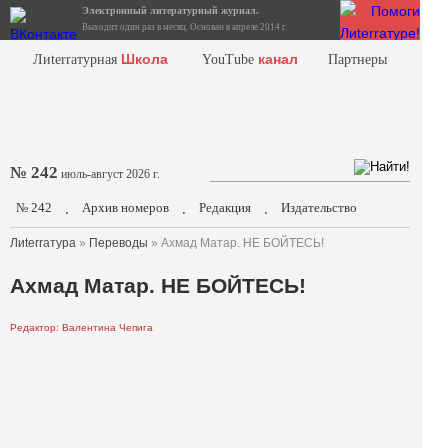
Электронный литературный журнал.
Выходит один раз в месяц. Основан в апреле 2014 г.
Школа
канал
Лиterraтурная
YouTube
Партнеры
№ 242
июль-август 2026 г.
№ 242
Архив номеров
Редакция
Издательство
.
.
.
Лиterraтура
»
Переводы
» Ахмад Матар. НЕ БОЙТЕСЬ!
Ахмад Матар. НЕ БОЙТЕСЬ!
Редактор: Валентина Чепига