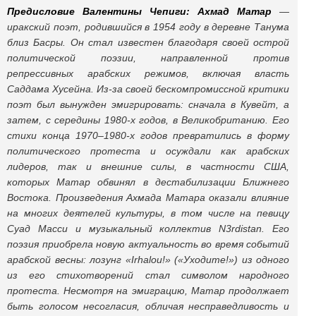
Предисловие Валентины Чепиги:
Ахмад Матар
—
иракский поэт, родившийся в 1954 году в деревне Танума
близ Басры. Он стал известен благодаря своей острой
политической поэзии, направленной против
репрессивных арабских режимов, включая власть
Саддама Хусейна. Из-за своей бескомпромиссной критики
поэт был вынужден эмигрировать: сначала в Кувейт, а
затем, с середины 1980-х годов, в Великобританию. Его
стихи конца 1970–1980-х годов превратились в форму
политического протеста и осуждали как арабских
лидеров, так и внешние силы, в частности США,
которых Матар обвинял в дестабилизации Ближнего
Востока. Произведения Ахмада Матара оказали влияние
на многих деятелей культуры, в том числе на певицу
Суад Масси и музыкальный коллектив N3rdistan. Его
поэзия приобрела новую актуальность во время событий
арабской весны: лозунг «Irhalou!» («Уходите!») из одного
из его стихотворений стал символом народного
протеста. Несмотря на эмиграцию, Матар продолжает
быть голосом несогласия, обличая несправедливость и