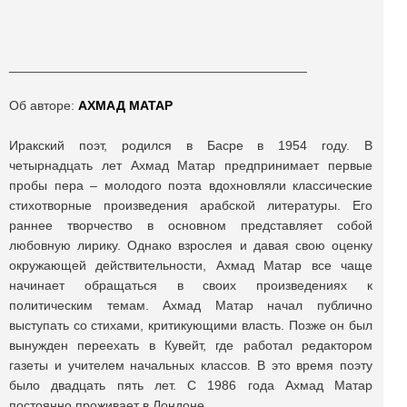
_________________________________________
Об авторе:
АХМАД МАТАР
Иракский поэт, родился в Басре в 1954 году. В
четырнадцать лет Ахмад Матар предпринимает первые
пробы пера – молодого поэта вдохновляли классические
стихотворные произведения арабской литературы. Его
раннее творчество в основном представляет собой
любовную лирику. Однако взрослея и давая свою оценку
окружающей действительности, Ахмад Матар все чаще
начинает обращаться в своих произведениях к
политическим темам. Ахмад Матар начал публично
выступать со стихами, критикующими власть. Позже он был
вынужден переехать в Кувейт, где работал редактором
газеты и учителем начальных классов. В это время поэту
было двадцать пять лет. С 1986 года Ахмад Матар
постоянно проживает в Лондоне.