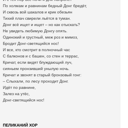
По холмам и равнинам бедный Донг бредёт,
И сквозь вой шакалов и крик обезьян
Тихий плач свирели льётся в туман.
Донг всё ищет и ищет – но как отыскать?
Не увидеть любимую Донгу опять.
Одинокий и грустный, меж роз и мимоз,
Бродит Донг-светящийся нос!
И все, кто смотрит в полночный час
С балконов и с башен, со стен и террас,
Кричат, если видят блуждающий луч,
сияньем пронзивший унылую ночь.
Кричат и звонят в старый бронзовый гонг:
– Слыхали, по лесу проходит Донг.
Идёт по равнине,
Залез на утёс,
Донг-светящийся нос!
ПЕЛИКАНИЙ ХОР