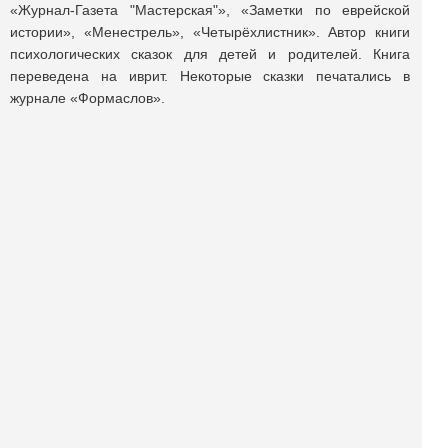
«Журнал-Газета "Мастерская"», «Заметки по еврейской
истории», «Менестрель», «Четырёхлистник». Автор книги
психологических сказок для детей и родителей. Книга
переведена на иврит. Некоторые сказки печатались в
журнале «Формаслов».
Поделиться публикацией:
609
Опубликовано
03 сен 2025