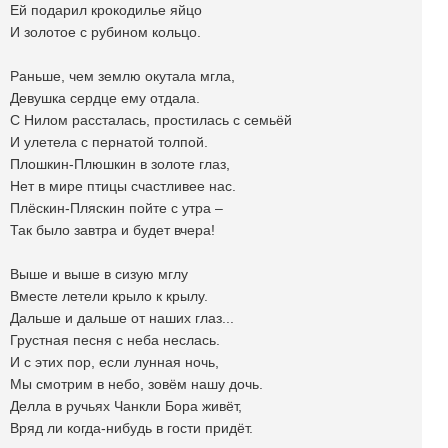
Ей подарил крокодилье яйцо
И золотое с рубином кольцо.
Раньше, чем землю окутала мгла,
Девушка сердце ему отдала.
С Нилом рассталась, простилась с семьёй
И улетела с пернатой толпой.
Плошкин-Плюшкин в золоте глаз,
Нет в мире птицы счастливее нас.
Плёскин-Пляскин пойте с утра –
Так было завтра и будет вчера!
Выше и выше в сизую мглу
Вместе летели крыло к крылу.
Дальше и дальше от наших глаз...
Грустная песня с неба неслась.
И с этих пор, если лунная ночь,
Мы смотрим в небо, зовём нашу дочь.
Делла в ручьях Чанкли Бора живёт,
Вряд ли когда-нибудь в гости придёт.