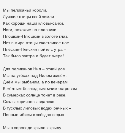
Мы пеликаньи короли,
Лучшие птицы всей земли.
Как хороши наши клювы-сачки,
Ноги, похожие на плавники!
Плошкин-Плюшкин в золоте глаз,
Нет в мире птицы счастливее нас.
Плёскин-Пляскин пойте с утра –
Так было завтра и будет вчера!
Для пеликанов Нил – отчий дом.
Мы на утёсах над Нилом живём.
Днём мы рыбачим, а по вечерам
К жёлтым безлюдным мчим островам.
В сумерках солнце тонет в реке,
Скалы коричневы вдалеке.
В тусклых лиловых водах речных –
Пенные ибисы в звёздах седых.
Мы в хороводе крыло к крылу