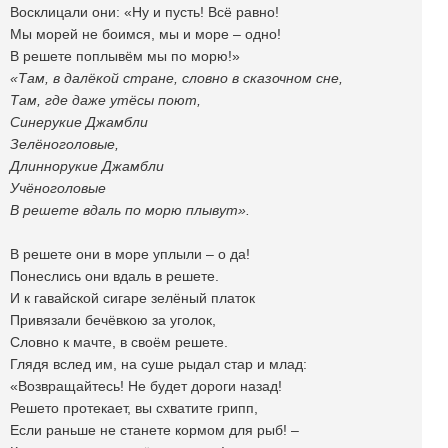
Восклицали они: «Ну и пусть! Всё равно!
Мы морей не боимся, мы и море – одно!
В решете поплывём мы по морю!»
«Там, в далёкой стране, словно в сказочном сне,
Там, где даже утёсы поют,
Синерукие Джамбли
Зелёноголовые,
Длиннорукие Джамбли
Учёноголовые
В решете вдаль по морю плывут».
В решете они в море уплыли – о да!
Понеслись они вдаль в решете.
И к гавайской сигаре зелёный платок
Привязали бечёвкою за уголок,
Словно к мачте, в своём решете.
Глядя вслед им, на суше рыдал стар и млад:
«Возвращайтесь! Не будет дороги назад!
Решето протекает, вы схватите грипп,
Если раньше не станете кормом для рыб! –