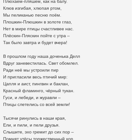
Плюхаем-пляшем, как на балу.
Клюв изгибая, хлюпая ртом,
Мы пеликанью песню поём.
Плошкин-Плюшкин в золоте глаз,
Нет в мире птицы счастливее нас.
Плёскин-Пляскин пойте с утра –
Так было завтра и будет вчера!
В прошлом году наша доченька Делл
Вдруг заневестилась. Свет обомлел.
Ради неё мы устроили пир
И пригласили весь птичий мир:
Цапля и аист, пингвин и баклан,
Красный фламинго, чёрный тукан.
Гуси, и лебеди, и журавли –
Птицы слетелись со всей земли!
Тысячи ринулись в наши края,
Ели, и пили, и пели друзья.
Слышите, эхо гремит до сих пор –
Помнят утёсы торжественный хор.