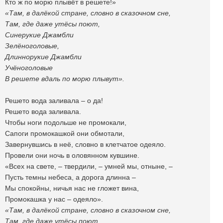
Кто ж по морю плывёт в решете!»
«Там, в далёкой стране, словно в сказочном сне,
Там, где даже утёсы поют,
Синерукие Джамбли
Зелёноголовые,
Длиннорукие Джамбли
Учёноголовые
В решете вдаль по морю плывут».
Решето вода заливала – о да!
Решето вода заливала.
Чтобы ноги подольше не промокали,
Сапоги промокашкой они обмотали,
Завернувшись в неё, словно в клетчатое одеяло.
Провели они ночь в оловянном кувшине.
«Всех на свете, – твердили, – умней мы, отныне, –
Пусть темны небеса, а дорога длинна –
Мы спокойны, ничья нас не гложет вина,
Промокашка у нас – одеяло».
«Там, в далёкой стране, словно в сказочном сне,
Там, где даже утёсы поют,