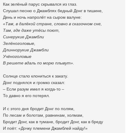
Как зелёный парус скрывался из глаз.
Слушал песню о Джамблях бедный Донг в тишине,
День и ночь напролёт на сыром валуне:
«Там, в далёкой стране, словно в сказочном сне,
Там, где даже утёсы поют,
Синерукие Джамбли
Зелёноголовые,
Длиннорукие Джамбли
Учёноголовые
В решете вдаль по морю плывут».
Солнце стало клониться к закату.
Донг поднялся и громко сказал:
– Если разум имел я когда-то –
То давно я его потерял.
И с этого дня бродит Донг по полям,
По лесам и болотам, равнинам, холмам,
Бродит Донг, как в тумане, бродит Донг, как в бреду
И поёт: «Дочку племени Джамблей найду!»