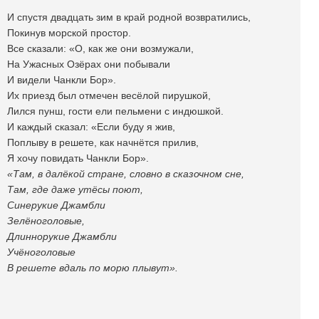
И спустя двадцать зим в край родной возвратились,
Покинув морской простор.
Все сказали: «О, как же они возмужали,
На Ужасных Озёрах они побывали
И видели Чанкли Бор».
Их приезд был отмечен весёлой пирушкой,
Лился пунш, гости ели пельмени с индюшкой.
И каждый сказал: «Если буду я жив,
Поплыву в решете, как начнётся прилив,
Я хочу повидать Чанкли Бор».
«Там, в далёкой стране, словно в сказочном сне,
Там, где даже утёсы поют,
Синерукие Джамбли
Зелёноголовые,
Длиннорукие Джамбли
Учёноголовые
В решете вдаль по морю плывут».