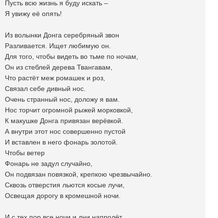
Пусть всю жизнь я буду искать –
Я увижу её опять!
Из волынки Донга серебряный звон
Разливается. Ищет любимую он.
Для того, чтобы видеть во тьме по ночам,
Он из стеблей дерева Твангавам,
Что растёт меж ромашек и роз,
Связал себе дивный нос.
Очень странный нос, доложу я вам.
Нос торчит огромной рыжей морковкой,
К макушке Донга привязан верёвкой.
А внутри этот нос совершенно пустой
И вставлен в него фонарь золотой.
Чтобы ветер
Фонарь не задул случайно,
Он подвязан повязкой, крепкою чрезвычайно.
Сквозь отверстия льются косые лучи,
Освещая дорогу в кромешной ночи.
И с тех пор все ночи и дни напролёт