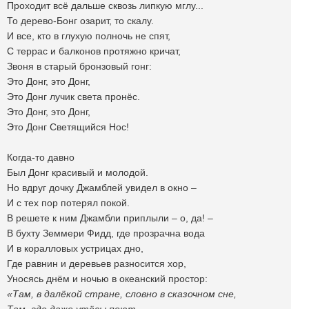
Проходит всё дальше сквозь липкую мглу...
То дерево-Бонг озарит, то скалу.
И все, кто в глухую полночь не спят,
С террас и балконов протяжно кричат,
Звоня в старый бронзовый гонг:
Это Донг, это Донг,
Это Донг лучик света пронёс.
Это Донг, это Донг,
Это Донг Светящийся Нос!
Когда-то давно
Был Донг красивый и молодой.
Но вдруг дочку Джамблей увидел в окно –
И с тех пор потерял покой.
В решете к ним Джамбли приплыли – о, да! –
В бухту Земмери Фидд, где прозрачна вода
И в коралловых устрицах дно,
Где равнин и деревьев разносится хор,
Уносясь днём и ночью в океанский простор:
«Там, в далёкой стране, словно в сказочном сне,