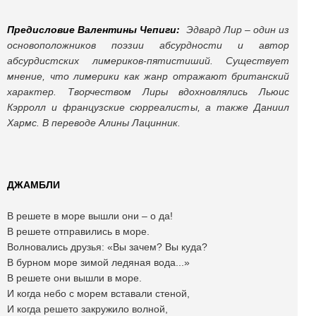
Предисловие Валентины Чепиги:
Эдвард Лир – один из
основоположников поэзии абсурдности и автор
абсурдистских лимериков-пятистиший. Существует
мнение, что лимерики как жанр отражают британский
характер. Творчеством Лиры вдохновлялись Льюис
Кэрролл и французские сюрреалисты, а также Даниил
Хармс. В переводе Алины Лацинник.
ДЖАМБЛИ
В решете в море вышли они – о да!
В решете отправились в море.
Волновались друзья: «Вы зачем? Вы куда?
В бурном море зимой ледяная вода...»
В решете они вышли в море.
И когда небо с морем вставали стеной,
И когда решето закружило волной,