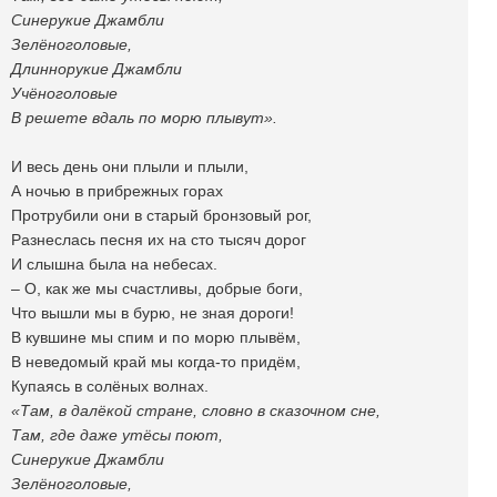
Синерукие Джамбли
Зелёноголовые,
Длиннорукие Джамбли
Учёноголовые
В решете вдаль по морю плывут».
И весь день они плыли и плыли,
А ночью в прибрежных горах
Протрубили они в старый бронзовый рог,
Разнеслась песня их на сто тысяч дорог
И слышна была на небесах.
– О, как же мы счастливы, добрые боги,
Что вышли мы в бурю, не зная дороги!
В кувшине мы спим и по морю плывём,
В неведомый край мы когда-то придём,
Купаясь в солёных волнах.
«Там, в далёкой стране, словно в сказочном сне,
Там, где даже утёсы поют,
Синерукие Джамбли
Зелёноголовые,