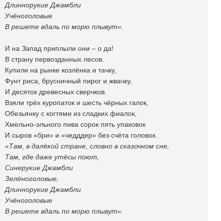
Длиннорукие Джамбли
Учёноголовые
В решете вдаль по морю плывут».
И на Запад приплыли они – о да!
В страну первозданных лесов.
Купили на рынке козлёнка и тачку,
Фунт риса, брусничный пирог и жвачку,
И десяток древесных сверчков.
Взяли трёх куропаток и шесть чёрных галок,
Обезьянку с когтями из сладких фиалок,
Хмельно-эльного пива сорок пять упаковок
И сыров «бри» и «чедддер» без счёта головок.
«Там, в далёкой стране, словно в сказочном сне,
Там, где даже утёсы поют,
Синерукие Джамбли
Зелёноголовые,
Длиннорукие Джамбли
Учёноголовые
В решете вдаль по морю плывут».