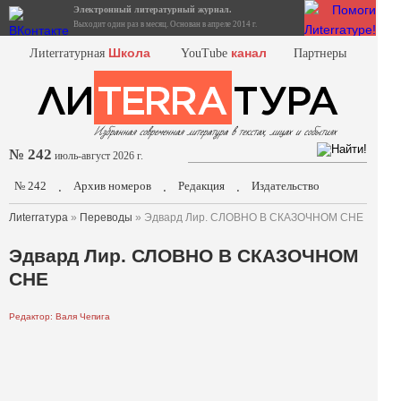
Электронный литературный журнал.
Выходит один раз в месяц. Основан в апреле 2014 г.
Школа
канал
Лиterraтурная
YouTube
Партнеры
№ 242
июль-август 2026 г.
№ 242
Архив номеров
Редакция
Издательство
.
.
.
Лиterraтура
»
Переводы
» Эдвард Лир. СЛОВНО В СКАЗОЧНОМ СНЕ
Эдвард Лир. СЛОВНО В СКАЗОЧНОМ
СНЕ
Редактор: Валя Чепига