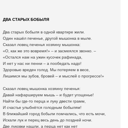
ДВА СТАРЫХ БОБЫЛЯ
Два старых бобыля в одной квартире жили.
Один нашёл печенье, другой мышонка в мыле.
Сказал ловец печенья хозяину мышонка:
«О, как же это вовремя!» – и засмеялся звонко. –
«Остался нам на ужин кусочек рафинада,
И нет у нас ни пенни – а пообедать надо!
Здоровью вреден голод. Мы потеряем в весе,
Лишимся мы зубов, бровей – и мыслей о прогрессе!»
Сказал ловец мышонка хозяину печенья:
Давай нафаршируем мышь – и будет угощенье!
Найти бы где-то перца и луку двести грамм,
И счастье улыбнётся голодным бобылям!
В ближайший город бобыли помчались, что есть мочи,
Искали лук и перец весь день до поздней ночи.
Две луковки нашли, а перца нет как нет