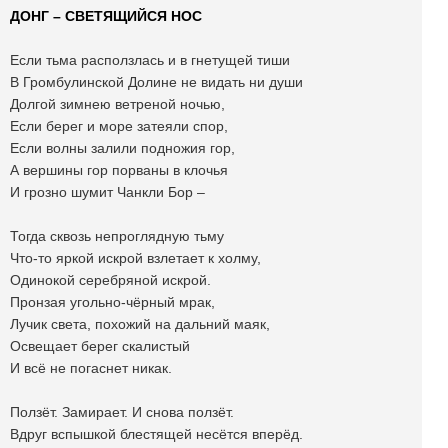
ДОНГ – СВЕТЯЩИЙСЯ НОС
Если тьма расползлась и в гнетущей тиши
В Громбулинской Долине не видать ни души
Долгой зимнею ветреной ночью,
Если берег и море затеяли спор,
Если волны залили подножия гор,
А вершины гор порваны в клочья
И грозно шумит Чанкли Бор –
Тогда сквозь непроглядную тьму
Что-то яркой искрой взлетает к холму,
Одинокой серебряной искрой.
Пронзая угольно-чёрный мрак,
Лучик света, похожий на дальний маяк,
Освещает берег скалистый
И всё не погаснет никак.
Ползёт. Замирает. И снова ползёт.
Вдруг вспышкой блестящей несётся вперёд.