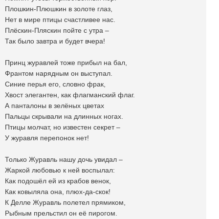
Плошкин-Плюшкин в золоте глаз,
Нет в мире птицы счастливее нас.
Плёскин-Пляскин пойте с утра –
Так было завтра и будет вчера!
Принц журавлей тоже прибыл на бал,
Франтом нарядным он выступал.
Синие перья его, словно фрак,
Хвост элегантен, как флагманский флаг.
А панталоны в зелёных цветах
Пальцы скрывали на длинных ногах.
Птицы молчат, но известен секрет –
У журавля перепонок нет!
Только Журавль нашу дочь увидал –
Жаркой любовью к ней воспылал:
Как подошёл ей из крабов венок,
Как ковыляла она, плюх-да-скок!
К Делле Журавль полетел прямиком,
Рыбным прельстил он её пирогом.