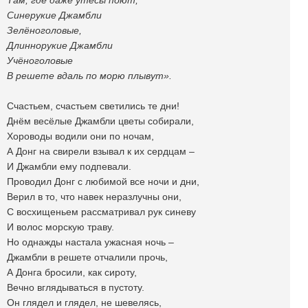
Там, где даже утёсы поют,
Синерукие Джамбли
Зелёноголовые,
Длиннорукие Джамбли
Учёноголовые
В решете вдаль по морю плывут».
Счастьем, счастьем светились те дни!
Днём весёлые Джамбли цветы собирали,
Хороводы водили они по ночам,
А Донг на свирели взывал к их сердцам –
И Джамбли ему подпевали.
Проводил Донг с любимой все ночи и дни,
Верил в то, что навек неразлучны они,
С восхищеньем рассматривал рук синеву
И волос морскую траву.
Но однажды настала ужасная ночь –
Джамбли в решете отчалили прочь,
А Донга бросили, как сироту,
Вечно вглядываться в пустоту.
Он глядел и глядел, не шевелясь,