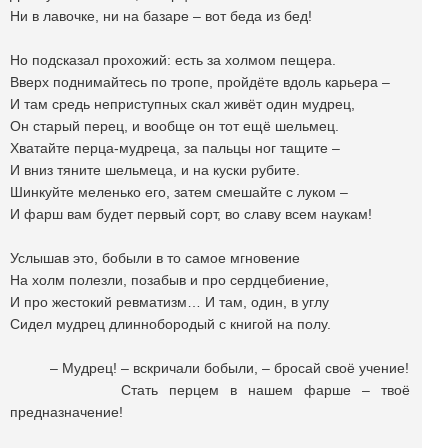
Ни в лавочке, ни на базаре – вот беда из бед!
Но подсказал прохожий: есть за холмом пещера.
Вверх поднимайтесь по тропе, пройдёте вдоль карьера –
И там средь неприступных скал живёт один мудрец,
Он старый перец, и вообще он тот ещё шельмец.
Хватайте перца-мудреца, за пальцы ног тащите –
И вниз тяните шельмеца, и на куски рубите.
Шинкуйте меленько его, затем смешайте с луком –
И фарш вам будет первый сорт, во славу всем наукам!
Услышав это, бобыли в то самое мгновение
На холм полезли, позабыв и про сердцебиение,
И про жестокий ревматизм… И там, один, в углу
Сидел мудрец длиннобородый с книгой на полу.
– Мудрец! – вскричали бобыли, – бросай своё учение!
Стать перцем в нашем фарше – твоё
предназначение!