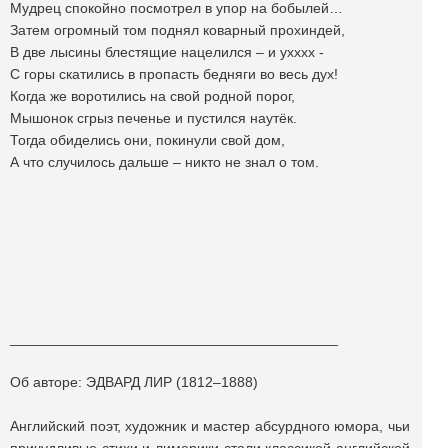
Мудрец спокойно посмотрел в упор на бобылей…
Затем огромный том поднял коварный прохиндей,
В две лысины блестящие нацелился – и ухххх -
С горы скатились в пропасть бедняги во весь дух!
Когда же воротились на свой родной порог,
Мышонок сгрыз печенье и пустился наутёк.
Тогда обиделись они, покинули свой дом,
А что случилось дальше – никто не знал о том.
_________________________________________
Об авторе: ЭДВАРД ЛИР (1812–1888)
Английский поэт, художник и мастер абсурдного юмора, чьи