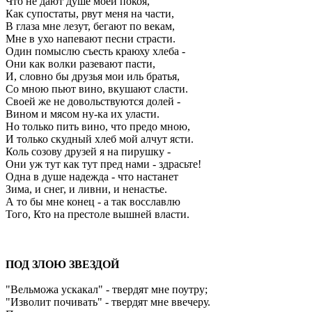
Что не дают душе моей покоя,
Как супостаты, рвут меня на части,
В глаза мне лезут, бегают по векам,
Мне в ухо напевают песни страсти.
Один помыслю съесть краюху хлеба -
Они как волки разевают пасти,
И, словно бы друзья мои иль братья,
Со мною пьют вино, вкушают сласти.
Своей же не довольствуются долей -
Вином и мясом ну-ка их уласти.
Но только пить вино, что предо мною,
И только скудный хлеб мой алчут ясти.
Коль созову друзей я на пирушку -
Они уж тут как тут пред нами - здрасьте!
Одна в душе надежда - что настанет
Зима, и снег, и ливни, и ненастье.
А то бы мне конец - а так восславлю
Того, Кто на престоле вышней власти.
ПОД ЗЛОЮ ЗВЕЗДОЙ
"Вельможа ускакал" - твердят мне поутру;
"Изволит почивать" - твердят мне ввечеру.