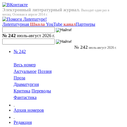
Электронный литературный журнал.
Выходит один раз в
месяц. Основан в апреле 2014 г.
Лиterraтурная
Школа
YouTube
канал
Партнеры
№ 242
июль-август 2026 г.
№ 242
июль-август 2026 г.
№ 242
Весь номер
Актуальное
Поэзия
Проза
Драматургия
Критика
Переводы
Фантастика
.
Архив номеров
.
Редакция