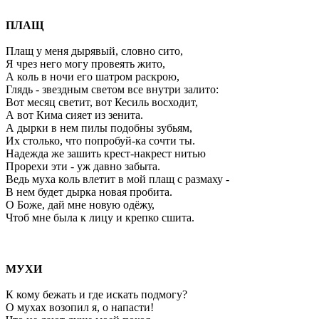
ПЛАЩ
Плащ у меня дырявый, словно сито,
Я чрез него могу провеять жито,
А коль в ночи его шатром раскрою,
Глядь - звездным светом все внутри залито:
Вот месяц светит, вот Кесиль восходит,
А вот Кима сияет из зенита.
А дырки в нем пилы подобны зубьям,
Их столько, что попробуй-ка сочти ты.
Надежда же зашить крест-накрест нитью
Прорехи эти - уж давно забыта.
Ведь муха коль влетит в мой плащ с размаху -
В нем будет дырка новая пробита.
О Боже, дай мне новую одёжу,
Чтоб мне была к лицу и крепко сшита.
МУХИ
К кому бежать и где искать подмогу?
О мухах возопил я, о напасти!