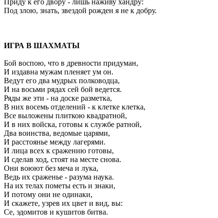
Приду к его двору - лишь наживу хандру:
Под злою, знать, звездой рожден я не к добру.
ИГРА В ШАХМАТЫ
Бой воспою, что в древности придуман,
И издавна мужам пленяет ум он.
Ведут его два мудрых полководца,
И на восьми рядах сей бой ведется.
Ряды же эти - на доске разметка,
В них восемь отделений - к клетке клетка,
Все выложены плиткою квадратной,
И в них войска, готовы к службе ратной,
Два воинства, ведомые царями,
И расстоянье между лагерями.
И лица всех к сражению готовы,
И сделав ход, стоят на месте снова.
Они воюют без меча и лука,
Ведь их сраженье - разума наука.
На их телах пометы есть и знаки,
И потому они не одинаки,
И скажете, узрев их цвет и вид, вы:
Се, эдомитов и кушитов битва.