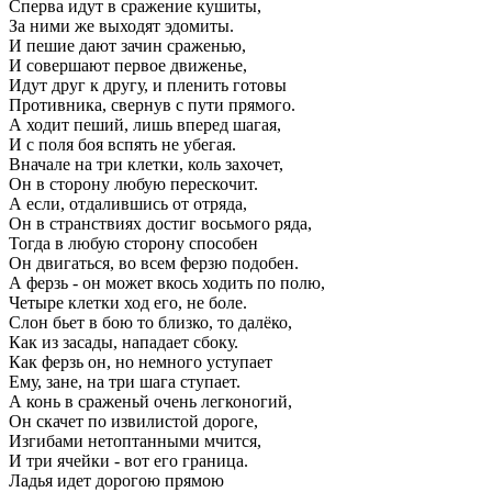
Сперва идут в сражение кушиты,
За ними же выходят эдомиты.
И пешие дают зачин сраженью,
И совершают первое движенье,
Идут друг к другу, и пленить готовы
Противника, свернув с пути прямого.
А ходит пеший, лишь вперед шагая,
И с поля боя вспять не убегая.
Вначале на три клетки, коль захочет,
Он в сторону любую перескочит.
А если, отдалившись от отряда,
Он в странствиях достиг восьмого ряда,
Тогда в любую сторону способен
Он двигаться, во всем ферзю подобен.
А ферзь - он может вкось ходить по полю,
Четыре клетки ход его, не боле.
Слон бьет в бою то близко, то далёко,
Как из засады, нападает сбоку.
Как ферзь он, но немного уступает
Ему, зане, на три шага ступает.
А конь в сраженьй очень легконогий,
Он скачет по извилистой дороге,
Изгибами нетоптанными мчится,
И три ячейки - вот его граница.
Ладья идет дорогою прямою