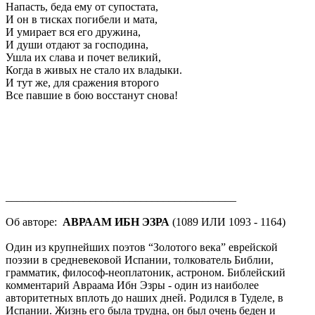
Напасть, беда ему от супостата,
И он в тисках погибели и мата,
И умирает вся его дружина,
И души отдают за господина,
Ушла их слава и почет великий,
Когда в живых не стало их владыки.
И тут же, для сражения второго
Все павшие в бою восстанут снова!
_________________________________________
Об авторе:
АВРААМ ИБН ЭЗРА
(1089 ИЛИ 1093 - 1164)
Один из крупнейших поэтов “Золотого века” еврейской
поэзии в средневековой Испании, толкователь Библии,
грамматик, философ-неоплатоник, астроном. Библейский
комментарий Авраама Ибн Эзры - один из наиболее
авторитетных вплоть до наших дней. Родился в Туделе, в
Испании. Жизнь его была трудна, он был очень беден и