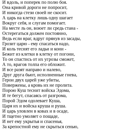
И вдоль, и поперек по полю боя.
Она кривой дороги не попросит,
И никогда стези своей не скосит.
А царь на клетку лишь одну шагает
Вокруг себя, и слугам помогает.
На месте ль он, воюет ли средь стана -
Остерегаться должен постоянно,
Ведь если враг, вдруг прянув из засады,
Грозит царю - ему спасаться надо,
И коль теснят его ладьи и кони -
Бежит из клетки в клетку от погони,
То он спастись от их угрозы сможет,
А то, врагов толпа его обложит.
И все разят направо и налево,
Друг друга бьют, исполненные гнева,
Герои двух царей уже убиты,
Повержены, а кровь их не пролита.
Порою Куш теснит войска Эдома,
И те бегут, спасаясь от разгрома,
Порой Эдом одолевает Куша,
Царя их и войска круша и руша.
И царь уловлен в ковах и в осаде,
И тщетно умоляет о пощаде,
И нет ему укрытья и спасенья,
За крепостной ему не скрыться сенью,