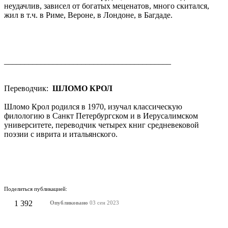
неудачлив, зависел от богатых меценатов, много скитался,
жил в т.ч. в Риме, Вероне, в Лондоне, в Багдаде.
_________________________________________
Переводчик:
ШЛОМО КРОЛ
Шломо Крол родился в 1970, изучал классическую
филологию в Санкт Петербургском и в Иерусалимском
университете, переводчик четырех книг средневековой
поэзии с иврита и итальянского.
Поделиться публикацией:
1 392
Опубликовано
03 сен 2023