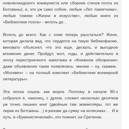
новозеландского коммуниста или сборник стихов поэта из
Ботсваны), и, это уж само собою, любые «Лит. памятники»,
любые томики «Жизни в искусстве», любые книги из
«Библиотеки поэта» - вплоть до…
Вплоть до всего. Как с этим теперь расстаться? Жене,
которая делала вид, что сердится на такую библиофагию,
виновато объяснял, что это еще, дескать, и выгодное
вложение денег. Пройдут, мол, годы, и действительно в
эпоху перестроечного ажиотажа в «Книжном обозрении»
даже объявления такие появлялись: меняю – ну, скажем,
«Москвич» – на полный комплект «Библиотеки всемирной
литературы».
Эта эпоха сошла, как морок. Поэтому в начале 90-х
собрался я, наконец, с духом, сложил несколько десятков
уж точно лишних книг (двойные там экземпляры, тот же
лирик из Ботсваны…) в рюкзак да сумку на колесиках… И в
путь, в «Букинистический», кто помнит, на Сретенке.