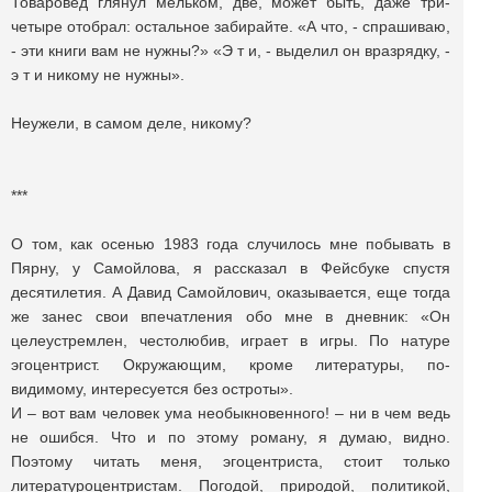
Товаровед глянул мельком, две, может быть, даже три-
четыре отобрал: остальное забирайте. «А что, - спрашиваю,
- эти книги вам не нужны?» «Э т и, - выделил он вразрядку, -
э т и никому не нужны».
Неужели, в самом деле, никому?
***
О том, как осенью 1983 года случилось мне побывать в
Пярну, у Самойлова, я рассказал в Фейсбуке спустя
десятилетия. А Давид Самойлович, оказывается, еще тогда
же занес свои впечатления обо мне в дневник: «Он
целеустремлен, честолюбив, играет в игры. По натуре
эгоцентрист. Окружающим, кроме литературы, по-
видимому, интересуется без остроты».
И – вот вам человек ума необыкновенного! – ни в чем ведь
не ошибся. Что и по этому роману, я думаю, видно.
Поэтому читать меня, эгоцентриста, стоит только
литературоцентристам. Погодой, природой, политикой,