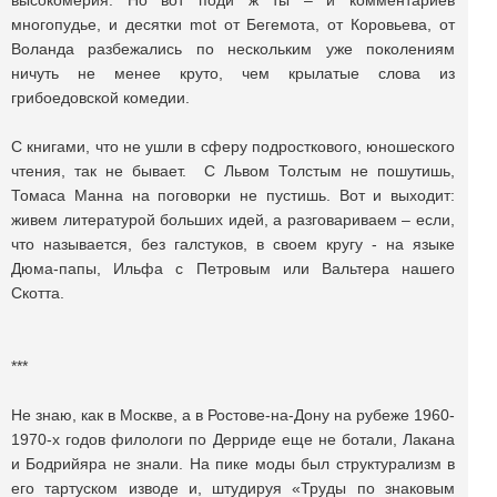
высокомерия. Но вот поди ж ты – и комментариев
многопудье, и десятки mot от Бегемота, от Коровьева, от
Воланда разбежались по нескольким уже поколениям
ничуть не менее круто, чем крылатые слова из
грибоедовской комедии.
С книгами, что не ушли в сферу подросткового, юношеского
чтения, так не бывает. С Львом Толстым не пошутишь,
Томаса Манна на поговорки не пустишь. Вот и выходит:
живем литературой больших идей, а разговариваем – если,
что называется, без галстуков, в своем кругу - на языке
Дюма-папы, Ильфа с Петровым или Вальтера нашего
Скотта.
***
Не знаю, как в Москве, а в Ростове-на-Дону на рубеже 1960-
1970-х годов филологи по Дерриде еще не ботали, Лакана
и Бодрийяра не знали. На пике моды был структурализм в
его тартуском изводе и, штудируя «Труды по знаковым