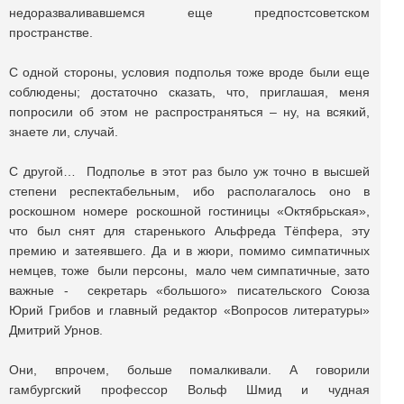
недоразваливавшемся еще предпостсоветском
пространстве.
С одной стороны, условия подполья тоже вроде были еще
соблюдены; достаточно сказать, что, приглашая, меня
попросили об этом не распространяться – ну, на всякий,
знаете ли, случай.
С другой… Подполье в этот раз было уж точно в высшей
степени респектабельным, ибо располагалось оно в
роскошном номере роскошной гостиницы «Октябрьская»,
что был снят для старенького Альфреда Тёпфера, эту
премию и затеявшего. Да и в жюри, помимо симпатичных
немцев, тоже были персоны, мало чем симпатичные, зато
важные - секретарь «большого» писательского Союза
Юрий Грибов и главный редактор «Вопросов литературы»
Дмитрий Урнов.
Они, впрочем, больше помалкивали. А говорили
гамбургский профессор Вольф Шмид и чудная