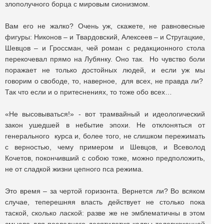
злополучного борца с мировым сионизмом.
Вам его не жалко? Очень уж, скажете, не равновесные
фигуры: Никонов – и Твардовский, Алексеев – и Стругацкие,
Шевцов – и Гроссман, чей роман с редакционного стола
перекочевал прямо на Лубянку. Оно так. Но чувство боли
поражает не только достойных людей, и если уж мы
говорим о свободе, то, наверное, для всех, не правда ли?
Так что если и о притеснениях, то тоже обо всех…
«Не высовываться!» - вот трамвайный и идеологический
закон ушедшей в небытие эпохи. Не отклоняться от
генерального курса и, более того, не слишком пережимать
с верностью, чему примером и Шевцов, и Всеволод
Кочетов, покончивший с собою тоже, можно предположить,
не от сладкой жизни цепного пса режима.
Это время – за чертой горизонта. Вернется ли? Во всяком
случае, теперешняя власть действует не столько пока
таской, сколько лаской: разве же не эмблематичны в этом