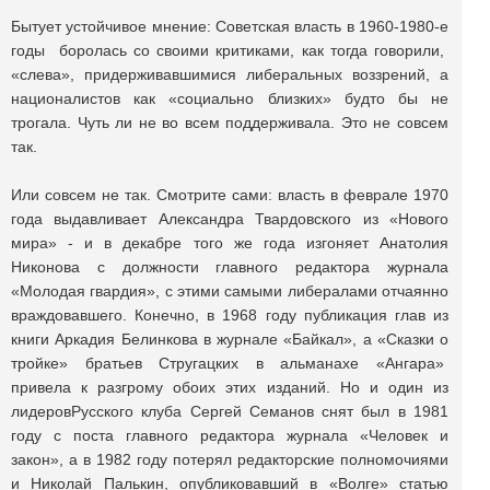
Бытует устойчивое мнение: Советская власть в 1960-1980-е
годы боролась со своими критиками, как тогда говорили,
«слева», придерживавшимися либеральных воззрений, а
националистов как «социально близких» будто бы не
трогала. Чуть ли не во всем поддерживала. Это не совсем
так.
Или совсем не так. Смотрите сами: власть в феврале 1970
года выдавливает Александра Твардовского из «Нового
мира» - и в декабре того же года изгоняет Анатолия
Никонова с должности главного редактора журнала
«Молодая гвардия», с этими самыми либералами отчаянно
враждовавшего. Конечно, в 1968 году публикация глав из
книги Аркадия Белинкова в журнале «Байкал», а «Сказки о
тройке» братьев Стругацких в альманахе «Ангара»
привела к разгрому обоих этих изданий. Но и один из
лидеровРусского клуба Сергей Семанов снят был в 1981
году с поста главного редактора журнала «Человек и
закон», а в 1982 году потерял редакторские полномочиями
и Николай Палькин, опубликовавший в «Волге» статью