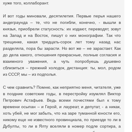
хуже того, коллаборант.
И вот годы миновали, десятилетия. Первые перья нашего
андеграунда – те, что не погибли, конечно, - вышли в
князья, приобрели статусность: их издают, переводят, зовут
на Запад и на Восток, пишут о них монографии. Так что
трещинке, какая тридцать-сорок лет тому назад нас
разделяла, пора бы зарасти. Но вот же – не зарастает. Как
до дела какого, отношения прекрасные, полные согласия и
взаимного уважения, а чуть попробуешь душевно
сблизиться – прежний холодок, дистанция: ты, мол, родом
из СССР, мы – из подполья.
С чем сравнить? Помню, как неприятно меня, читателя, уже
в поздние советские годы, в перестройку изумлял Виктор
Петрович Астафьев. Ведь всеми почестями был к тому
времени осыпан – и Герой, и лауреат, и депутат, - а никак,
хоть убей, не мог забыть, что на заре туманной юности его,
никому еще не известного провинциала, по приезде то ли в
Дубулты, то ли в Ялту вселяли в номер подле сортира, а