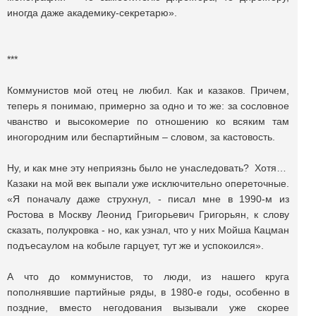
иногда даже академику-секретарю».
***
Коммунистов мой отец не любил. Как и казаков. Причем,
теперь я понимаю, примерно за одно и то же: за сословное
чванство и высокомерие по отношению ко всяким там
иногородним или беспартийным – словом, за кастовость.
Ну, и как мне эту неприязнь было не унаследовать? Хотя…
Казаки на мой век выпали уже исключительно опереточные.
«Я поначалу даже струхнул, - писал мне в 1990-м из
Ростова в Москву Леонид Григорьевич Григорьян, к слову
сказать, полукровка - но, как узнал, что у них Мойша Кацман
подъесаулом на кобыле гарцует, тут же и успокоился».
А что до коммунистов, то люди, из нашего круга
пополнявшие партийные ряды, в 1980-е годы, особенно в
поздние, вместо негодования вызывали уже скорее