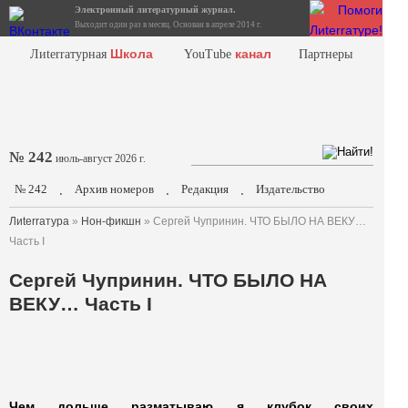
Электронный литературный журнал.
Выходит один раз в месяц. Основан в апреле 2014 г.
Школа
канал
Лиterraтурная
YouTube
Партнеры
№ 242
июль-август 2026 г.
№ 242
Архив номеров
Редакция
Издательство
.
.
.
Лиterraтура
»
Нон-фикшн
» Cергей Чупринин. ЧТО БЫЛО НА ВЕКУ…
Часть I
Cергей Чупринин. ЧТО БЫЛО НА
ВЕКУ… Часть I
Чем дольше разматываю я клубок своих