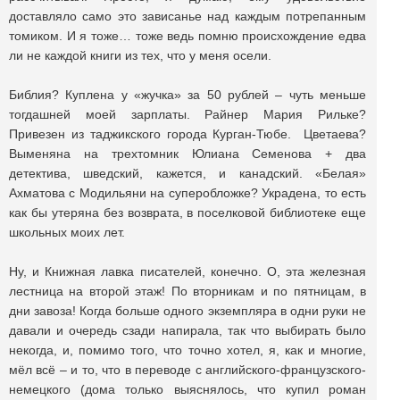
доставляло само это зависанье над каждым потрепанным
томиком. И я тоже… тоже ведь помню происхождение едва
ли не каждой книги из тех, что у меня осели.
Библия? Куплена у «жучка» за 50 рублей – чуть меньше
тогдашней моей зарплаты. Райнер Мария Рильке?
Привезен из таджикского города Курган-Тюбе. Цветаева?
Выменяна на трехтомник Юлиана Семенова + два
детектива, шведский, кажется, и канадский. «Белая»
Ахматова с Модильяни на суперобложке? Украдена, то есть
как бы утеряна без возврата, в поселковой библиотеке еще
школьных моих лет.
Ну, и Книжная лавка писателей, конечно. О, эта железная
лестница на второй этаж! По вторникам и по пятницам, в
дни завоза! Когда больше одного экземпляра в одни руки не
давали и очередь сзади напирала, так что выбирать было
некогда, и, помимо того, что точно хотел, я, как и многие,
мёл всё – и то, что в переводе с английского-французского-
немецкого (дома только выяснялось, что купил роман