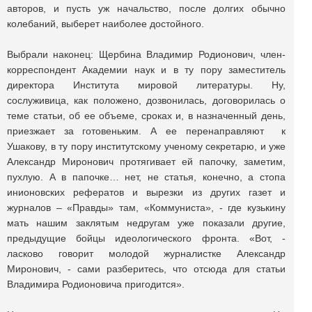
авторов, и пусть уж начальство, после долгих обычно
колебаний, выберет наиболее достойного.
Выбрали наконец: Щербина Владимир Родионович, член-
корреспондент Академии наук и в ту пору заместитель
директора Института мировой литературы. Ну,
сослуживица, как положено, дозвонилась, договорилась о
теме статьи, об ее объеме, сроках и, в назначенный день,
приезжает за готовеньким. А ее перенаправляют к
Ушакову, в ту пору институтскому ученому секретарю, и уже
Александр Миронович протягивает ей папочку, заметим,
пухлую. А в папочке… нет, не статья, конечно, а стопа
инионовских рефератов и вырезки из других газет и
журналов – «Правды» там, «Коммуниста», - где кузькину
мать нашим заклятым недругам уже показали другие,
предыдущие бойцы идеологического фронта. «Вот, -
ласково говорит молодой журналистке Александр
Миронович, - сами разберитесь, что отсюда для статьи
Владимира Родионовича пригодится».