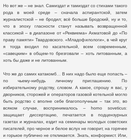
Но вот же – не знал. Самиздат и тамиздат со стихами такого
рода в моей среде – сначала аспирантской, затем
журналистской – не бродил; всё больше Бродский, ну и то,
что в эпоху гласности станут называть возвращенной
классикой – в диапазоне от «Реквиема» Ахматовой до «По
праву памяти» Твардовского. «Младофилологи», в чей круг
я тогда входил по касательной, всем современным,
«савецким» в общем-то брезговали – хоть литованным, а
хоть бы даже и не литованным.
Что же до самих катакомб… В них надо было еще попасть –
по чьему-нибудь личному приглашению. По
избирательному родству, словом. А какое, спрошу я вас, у
дворников, сторожей и операторов газовой котельной могло
быть родство с вполне себе благополучным – так это, во
всяком случае, воспринималось – homo soveticus:
защищает диссертацию, печатается в подцензурных
газетах и журналах, ездит на семинары молодых советских
писателей, про черное и белое вслух не говорит, на горячее
и горькое публично не откликается. Знать, конформист. Или,