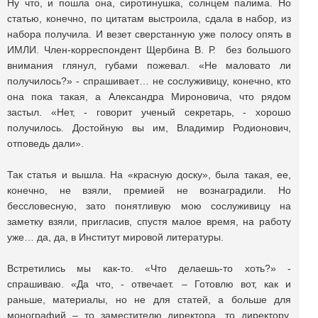
Ну что, и пошла она, сиротинушка, солнцем палима. Но
статью, конечно, по цитатам выстроила, сдала в набор, из
набора получила. И везет сверстанную уже полосу опять в
ИМЛИ. Член-корреспондент Щербина В. Р. без большого
внимания глянул, губами пожевал. «Не маловато ли
получилось?» - спрашивает… не сослуживицу, конечно, кто
она пока такая, а Александра Мироновича, что рядом
застыл. «Нет, - говорит ученый секретарь, - хорошо
получилось. Достойную вы им, Владимир Родионович,
отповедь дали».
Так статья и вышла. На «красную доску», была такая, ее,
конечно, не взяли, премией не вознаградили. Но
бессловесную, зато понятливую мою сослуживицу на
заметку взяли, пригласив, спустя малое время, на работу
уже… да, да, в Институт мировой литературы.
Встретились мы как-то. «Что делаешь-то хоть?» -
спрашиваю. «Да что, - отвечает. – Готовлю вот, как и
раньше, материалы, но не для статей, а больше для
монографий – то заместителю директора, то директору,