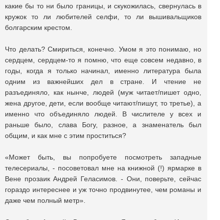
какие бы то ни было границы, и скукожилась, свернулась в
кружок то ли любителей селфи, то ли вышивальщиков
болгарским крестом.
Что делать? Смириться, конечно. Умом я это понимаю, но
сердцем, сердцем-то я помню, что еще совсем недавно, в
годы, когда я только начинал, именно литература была
одним из важнейших дел в стране. И чтение не
разъединяло, как нынче, людей (муж читает/пишет одно,
жена другое, дети, если вообще читают/пишут, то третье), а
именно что объединяло людей. В числителе у всех и
раньше было, слава Богу, разное, а знаменатель был
общим, и как мне с этим проститься?
«Может быть, вы попробуете посмотреть западные
телесериалы, - посоветовал мне на книжной (!) ярмарке в
Вене прозаик Андрей Геласимов. - Они, поверьте, сейчас
гораздо интереснее и уж точно продвинутее, чем романы и
даже чем полный метр».