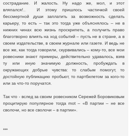
сострадание. И жалость. Ну надо же, мол, и этот
вляпался!.. И этому пришлось частичкой своей
бессмертной души заплатить за возможность сделать
карьеру, то есть – так это тогда уже объяснялось – не в
нижних чинах всю жизнь проскрипеть, а получить право
благотворно влиять на ход событий – пусть не в стране, а в
своем издательстве, в своем журнале или газете. И ведь не
все же, как тогда говорили, скурвивались – кому-то, все мои
ровесники знают примеры, действительно удавалось, взяв
ту или иную значимую должность, пробуждать в
окружающих добрые чувства: то слабым помогут, то
достойную публикацию пробьют, то партбилетом за кого-то
или за что-то поручатся.
Так что - вслед за своим ровесником Сережей Боровиковым
процитирую популярное тогда mot – «В партии – не все
сволочи, но все сволочи – в партии».
***