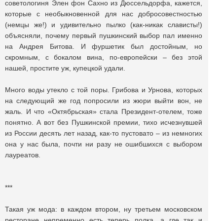
советологиня Элен фон Сахно из Дюссельдорфа, кажется,
которые с необыкновенной для нас добросовестностью
(немцы же!) и удивительно пылко (как-никак слависты!)
объясняли, почему первый пушкинский выбор пал именно
на Андрея Битова. И фуршетик был достойным, но
скромным, с бокалом вина, по-европейски – без этой
нашей, простите уж, купецкой удали.
Много воды утекло с той поры. Грибова и Урнова, которых
на следующий же год попросили из жюри выйти вон, не
жаль. И что «Октябрьская» стала Президент-отелем, тоже
понятно. А вот без Пушкинской премии, тихо исчезнувшей
из России десять лет назад, как-то пустовато – из немногих
она у нас была, почти ни разу не ошибшихся с выбором
лауреатов.
***
Такая уж мода: в каждом втором, ну третьем московском
ресторане непременно есть теперь полка, а где так и