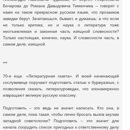
Бочарова до Романа Давыдовича Тименчика – говорят с
нами на таком прекрасном русском языке, что прозаиков
завидки берут. Зачитаешься, бывает, и думаешь: а что если
не только критика, но и наука о литературе тоже
неотъемлемая и законная часть изящной словесности?
Только настоящая, конечно, наука. И словесности часть, в
самом деле, изящной.
***
70-е еще. «Литературная газета». И моей начинающей
сослуживице поручают подготовить статью о буржуазных, с
позволения сказать, литературоведах, что злонамеренно
извращают великую русскую классику.
Подготовить – это ведь не значит написать. Кто она, в
самом деле, пока такая, чтобы лично бросать вызов акулам
западной советологии? Подготовить – это значит для
начала соорудить список пригодных к ответственному делу