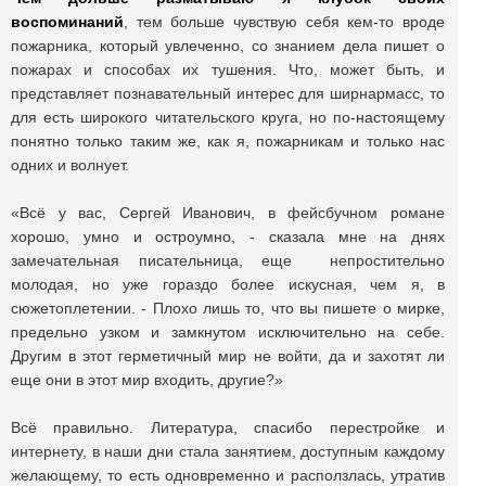
воспоминаний
, тем больше чувствую себя кем-то вроде
пожарника, который увлеченно, со знанием дела пишет о
пожарах и способах их тушения. Что, может быть, и
представляет познавательный интерес для ширнармасс, то
для есть широкого читательского круга, но по-настоящему
понятно только таким же, как я, пожарникам и только нас
одних и волнует.
«Всё у вас, Сергей Иванович, в фейсбучном романе
хорошо, умно и остроумно, - сказала мне на днях
замечательная писательница, еще непростительно
молодая, но уже гораздо более искусная, чем я, в
сюжетоплетении. - Плохо лишь то, что вы пишете о мирке,
предельно узком и замкнутом исключительно на себе.
Другим в этот герметичный мир не войти, да и захотят ли
еще они в этот мир входить, другие?»
Всё правильно. Литература, спасибо перестройке и
интернету, в наши дни стала занятием, доступным каждому
желающему, то есть одновременно и расползлась, утратив