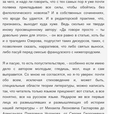
за чего, и надо ли говорить, что с тех самых пор я уже почти
полвека прикладываю все силы, чтобы обойтись без
филологического новояза? И в собственных сочинениях,
что вроде бы удается. И в редакторской практике, что,
признаюсь, выходит куда хуже. Ведь сколько ни тверди
иному просвещенному автору: «Да говори просто – ты
довольно умен для этого», - он все равно в статью, хоть бы
и о трагедиях Озерова, подпустит таких дискурсов, таких, с
позволения сказать, нарративов, что либо святых выноси,
либо пасуй перед смесью французского с нижегородским.
Я и пасую, то есть попустительствую, - особенно если имею
дело с автором молодым; глядишь, мол, еще и сам
выправится. Со мною не согласятся, но я-то уверен: почти
обо всем, исключая стиховедение и, может быть,
специальные области теории литературы, можно написать
так, что читатель только языком прицокнет: вот статья, а все
понятно, все на русском языке. Недаром же все первые
лица из размышлявших и размышляющих об истории
нашей литературы – от Михаила Леоновича Гаспарова до
Александра Павловича Чудакова, от Сергея Георгиевича