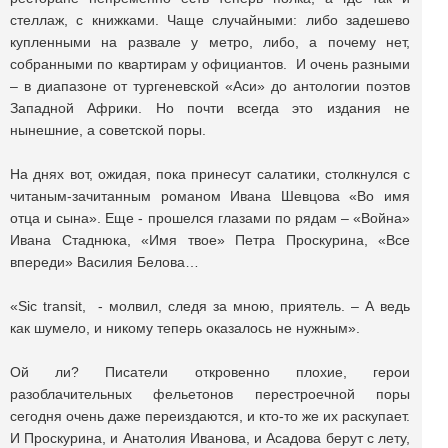
стеллаж, с книжками. Чаще случайными: либо задешево
купленными на развале у метро, либо, а почему нет,
собранными по квартирам у официантов. И очень разными
– в диапазоне от тургеневской «Аси» до антологии поэтов
Западной Африки. Но почти всегда это издания не
нынешние, а советской поры.
На днях вот, ожидая, пока принесут салатики, столкнулся с
читаным-зачитанным романом Ивана Шевцова «Во имя
отца и сына». Еще - прошелся глазами по рядам – «Война»
Ивана Стаднюка, «Имя твое» Петра Проскурина, «Все
впереди» Василия Белова…
«Sic transit, - молвил, следя за мною, приятель. – А ведь
как шумело, и никому теперь оказалось не нужным».
Ой ли? Писатели откровенно плохие, герои
разоблачительных фельетонов перестроечной поры
сегодня очень даже переиздаются, и кто-то же их раскупает.
И Проскурина, и Анатолия Иванова, и Асадова берут с лету,