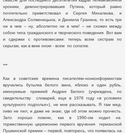
смысле для последнего десятилетия кадры телевизионной
хроники, демонстрировавшие Путина, который равно
почтительно приветствовал и Сергея Михалкова, и
Александра Солженицына, и Даниила Гранина, то есть три
ни в чем – ну, абсолютно ни в чем! – не схожих между
собою типа гражданского и творческого поведения. Вот вам
и сдержки с противовесами: теперь всем сестрам по
серьгам, как в веке оном - всем по сопатке.
***
Как в советские времена писателям-нонконформистам
вручались бутылка белого вина, яблоко и один рубль,
именуемые премией Андрея Белого (учреждена, по
свидетельству словарей, еще в 1978 году «в условиях
культурного подполья»), не мне рассказывать. Я там мед-
пиво не пил, и даже не знаю, где об этом можно прочесть.
Зато хорошо помню, как в 1990-ом ходил на
торжественную церемонию первого вручения германской
Пушкинской премии – первой, повторюсь, что появилась на