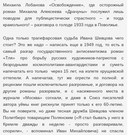
Михаила Лобанова «Освобождение», где осторожный
роман Михаила Алексеева «Драчуны» послужил лишь
поводом для публицистически страстного – и тогда
крамольного! – разговора о голоде 1933 года в Поволжье.
Одна только трагифарсовая судьба Ивана Шевцова чего
стоит? Это же надо – написать еще в 1949 год, то есть в
самый разгар государственного антисемитизма роман
«Тля» про борьбу русских художников-патриотов с
безродными космополитами-авангардистами и суметь
напечатать его только через 15 лет, на излете хрущевской
оттепели. А напечатав, тут же огрести по полной: и
рецензии пошли исключительно разгромные, и договора на
другие романы разорвали, и с насиженного места в
журнале «Москва» согнали, и даже в Союз писателей
автора уймы книг рискнули принят только к его 60-летию.
Вы не поверите, но даже тесная дружба Шевцова членом
Политбюро товарищем Полянским («Я стал бывать у него в
Кремле дважды в неделю - просто разговаривали,
спорили», - вспоминал Иван Михайловича) не спасла