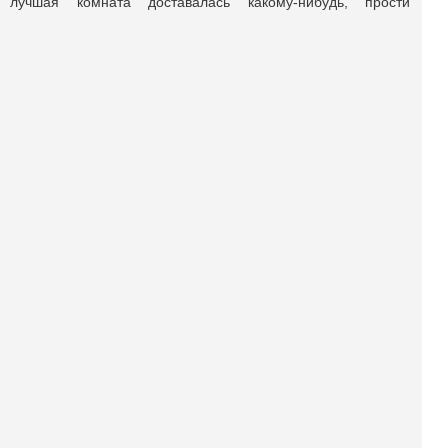
лучшая комната доставалась какому-нибудь, прости
Господи, куплетисту, и с подозрительной непременно
фамилией.
Родовая травма, знаете ли. Ее не избыть.
Продолжение >
Поделиться публикацией:
4 494
Опубликовано
18 мар 2015