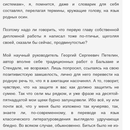
системам», я, помнится, даже и словарик для себя
составлял, перелагая термины, кружащие голову, на язык
родных осин.
Поэтому надо ли говорить, что первую главу собственной
дипломной работы я написал тоже по-птичьи, щеголяя
своей, сказали бы сейчас, продвинутостью?
Мой научный руководитель Георгий Сергеевич Петелин,
автор вполне себе традиционных работ о Бальзаке и
Стендале, не возражал. Лишь попросил, ссылаясь на свою
позитивистскую замшелость, лично для него перевести на
родную речь то, что я в ажитации насочинял. А то, говорит,
чувствую, что на защите я вас как должно защитить не
сумею. Так что сели мы рядком, и уже фразе на десятой-
пятнадцатой мои щеки бурно запунцовели. Ибо всё, ну или
почти всё, что у меня было изложено так кучеряво, так,
знаете ли, по-современному, в переводе на язык
классического литературоведения выглядело удручающе
бледно. Во всяком случае, обыкновенно. Биться было не из-