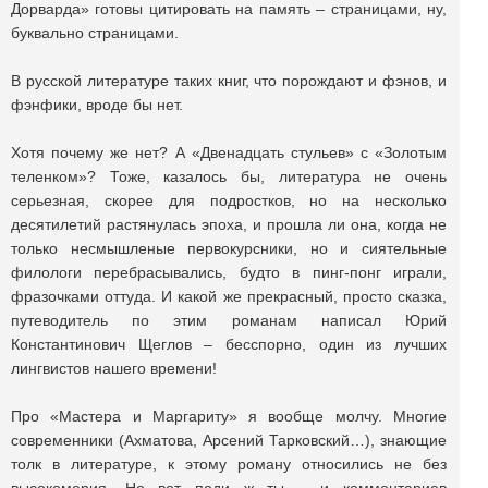
Дорварда» готовы цитировать на память – страницами, ну,
буквально страницами.
В русской литературе таких книг, что порождают и фэнов, и
фэнфики, вроде бы нет.
Хотя почему же нет? А «Двенадцать стульев» с «Золотым
теленком»? Тоже, казалось бы, литература не очень
серьезная, скорее для подростков, но на несколько
десятилетий растянулась эпоха, и прошла ли она, когда не
только несмышленые первокурсники, но и сиятельные
филологи перебрасывались, будто в пинг-понг играли,
фразочками оттуда. И какой же прекрасный, просто сказка,
путеводитель по этим романам написал Юрий
Константинович Щеглов – бесспорно, один из лучших
лингвистов нашего времени!
Про «Мастера и Маргариту» я вообще молчу. Многие
современники (Ахматова, Арсений Тарковский…), знающие
толк в литературе, к этому роману относились не без