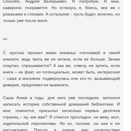
Спасибо, Андрей Валерьевич. Я попробую. И мне,
наверное, понравится. Но останусь я, боюсь, все же с
романами и стихами. А остальное - пусть будет, конечно, но
только уже после меня.
***
С грустью прошел мимо книжных стеллажей в своей
комнате: ведь треть же не читана, если не больше. Зачем
покупал, спрашивается? А как же, отвечу, не купить, если
книга – не факт, но потенциально, может быть, интересная
– сама в магазине подвернулась или кто-то, вызывающий
доверие, предложил ее выменять.
Саша Агеев в годы, для него уже последние, затеялся
написать историю собственной домашней библиотеки. И
мне, помнится, присылал несколько первых десятков
страниц – ну, как вам? Я отнесся прохладно: не вижу, мол,
издательской перспективы. Но он, похоже, на нее и не
рассчитывал. Просто, я думаю, ему удовольствие