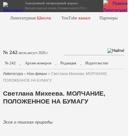
Электронный литературный журнал.
Выходит один раз в месяц. Основан в апреле 2014 г.
Школа
канал
Лиterraтурная
YouTube
Партнеры
№ 242
июль-август 2026 г.
№ 242
Архив номеров
Редакция
Издательство
.
.
.
Лиterraтура
»
Нон-фикшн
» Светлана Михеева. МОЛЧАНИЕ,
ПОЛОЖЕННОЕ НА БУМАГУ
Светлана Михеева. МОЛЧАНИЕ,
ПОЛОЖЕННОЕ НА БУМАГУ
Эссе о поисках природы