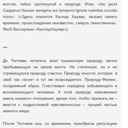
мостик, тайно протянутый к природе. Итак, «hic jacet
Casparus Hauser aenigma sui tempons lgnota nativitas occulta
mors». («Здесь покоится Каспар Хаузер, загазка своего
времени, происхождение неизвестно, смерть таинственна».
Якоб Вассерман «КаспарХаузер»).
***
До Тютчева читатель знал пушкинскую природу, вечно
пребывающую на своем месте. Не статичную, но и не
стремящуюся природу счастья. Природу юности, которая в
свой час гаснет и тут же возрождается. Природу-Феникс,
полдневный образ. Счастливую середину забывающего и
вспоминающего человека. К этой природе невозможно
иметь никакого отношения, кроме того, чтобы признать ее –
вместе с подростковой чувственностью – лучшей частью
земного мира.
После Тютчева она, со временем, приобрела репутацию