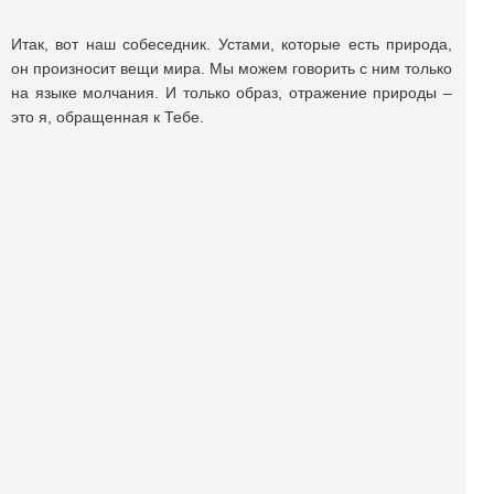
Итак, вот наш собеседник. Устами, которые есть природа,
он произносит вещи мира. Мы можем говорить с ним только
на языке молчания. И только образ, отражение природы –
это я, обращенная к Тебе.
Пылающая бездна, по которой я плыву, – и есть я сама. И
сами мы ложимся листьями под ноги прохожего (возможно,
и самого себя). И сами мы возвращаемся рекой в
материнское море, выплеснувшееся на поверхность... И
сколько во мне отца и матери, неба и земли, жизни и
смерти – сколько нас в самих себе, знает только молчание,
положенное на бумагу.
Поделиться публикацией:
2 945