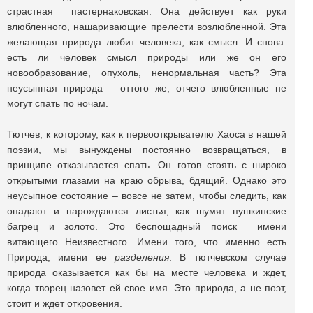
страстная пастернаковская. Она действует как руки
влюбленного, нашаривающие прелести возлюбленной. Эта
желающая природа любит человека, как смысл. И снова:
есть ли человек смысл природы или же он его
новообразование, опухоль, ненормальная часть? Эта
неусыпная природа – оттого же, отчего влюбленные не
могут спать по ночам.
Тютчев, к которому, как к первооткрывателю Хаоса в нашей
поэзии, мы вынуждены постоянно возвращаться, в
принципе отказывается спать. Он готов стоять с широко
открытыми глазами на краю обрыва, бдящий. Однако это
неусыпное состояние – вовсе не затем, чтобы следить, как
опадают и нарождаются листья, как шумят пушкинские
багрец и золото. Это беспощадный поиск имени
витающего Неизвестного. Имени того, что именно есть
Природа, имени ее
разделения
. В тютчевском случае
природа оказывается как бы на месте человека и ждет,
когда творец назовет ей свое имя. Это природа, а не поэт,
стоит и ждет откровения.