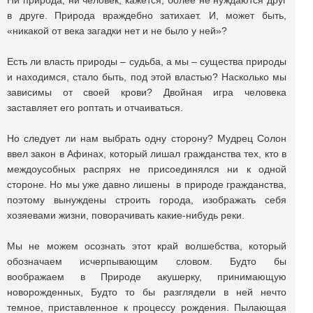
Ни природа, ни человек, кажется, более не нуждаются друг
в друге. Природа враждебно затихает. И, может быть,
«никакой от века загадки нет и не было у ней»?
Есть ли власть природы – судьба, а мы – существа природы
и находимся, стало быть, под этой властью? Насколько мы
зависимы от своей крови? Двойная игра человека
заставляет его роптать и отчаиваться.
Но следует ли нам выбрать одну сторону? Мудрец Солон
ввел закон в Афинах, который лишал гражданства тех, кто в
междоусобных распрях не присоединялся ни к одной
стороне. Но мы уже давно лишены в природе гражданства,
поэтому вынуждены строить города, изображать себя
хозяевами жизни, поворачивать какие-нибудь реки.
Мы не можем осознать этот край волшебства, который
обозначаем исчерпывающим словом. Будто бы
воображаем в Природе акушерку, принимающую
новорожденных, Будто то бы разглядели в ней нечто
темное, приставленное к процессу рождения. Пылающая