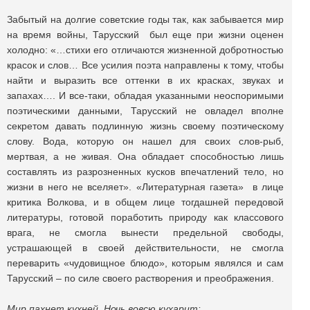
Забытый на долгие советские годы так, как забывается мир
на время войны, Тарусский был еще при жизни оценен
холодно: «…стихи его отличаются жизненной добротностью
красок и слов… Все усилия поэта направлены к тому, чтобы
найти и выразить все оттенки в их красках, звуках и
запахах…. И все-таки, обладая указанными неоспоримыми
поэтическими данными, Тарусский не овладел вполне
секретом давать подлинную жизнь своему поэтическому
слову. Вода, которую он нашел для своих слов-рыб,
мертвая, а не живая. Она обладает способностью лишь
составлять из разрозненных кусков впечатлений тело, но
жизни в него не вселяет». «Литературная газета» в лице
критика Волкова, и в общем лице тогдашней передовой
литературы, готовой поработить природу как классового
врага, не смогла вынести предельной свободы,
устрашающей в своей действительности, не смогла
переварить «чудовищное блюдо», которым являлся и сам
Тарусский – по силе своего растворения и преображения.
Мир пахнет кухней. Ночь вовсю кухарит: