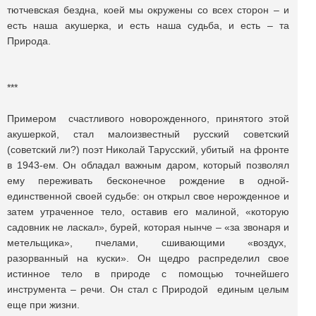
тютчевская бездна, коей мы окружены со всех сторон – и
есть наша акушерка, и есть наша судьба, и есть – та
Природа.
***
Примером счастливого новорожденного, принятого этой
акушеркой, стал малоизвестный русский советский
(советский ли?) поэт Николай Тарусский, убитый на фронте
в 1943-ем. Он обладал важным даром, который позволял
ему переживать бесконечное рождение в одной-
единственной своей судьбе: он открыл свое нерожденное и
затем утраченное тело, оставив его малиной, «которую
садовник не ласкал», бурей, которая нынче – «за звонаря и
метельщика», пчелами, сшивающими «воздух,
разорванный на куски». Он щедро распределил свое
истинное тело в природе с помощью точнейшего
инструмента – речи. Он стал с Природой единым целым
еще при жизни.