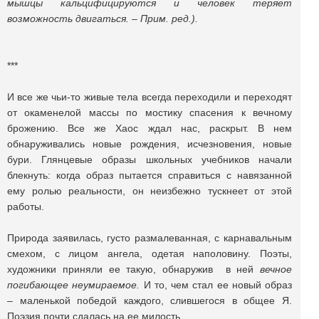
мышцы кальцифицируются и человек теряет
возможность двигаться. – Прим. ред.).
***
И все же чьи-то живые тела всегда переходили и переходят
от окаменелой массы по мостику спасения к вечному
брожению. Все же Хаос ждал нас, раскрыт. В нем
обнаруживались новые рождения, исчезновения, новые
бури. Глянцевые образы школьных учебников начали
блекнуть: когда образ пытается справиться с навязанной
ему ролью реальности, он неизбежно тускнеет от этой
работы.
Природа заявилась, густо размалеванная, с карнавальным
смехом, с лицом ангела, одетая наполовину. Поэты,
художники приняли ее такую, обнаружив в ней
вечное
погибающее неумираемое.
И то, чем стал ее новый образ
– маленькой победой каждого, слившегося в общее Я.
Поэзия почти сдалась на ее милость.