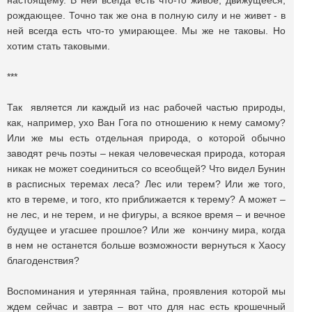
настоящему. В ней всегда есть что-то живое, движущееся,
рождающее. Точно так же она в полную силу и не живет - в
ней всегда есть что-то умирающее. Мы же не таковы. Но
хотим стать таковыми.
***
Так является ли каждый из нас рабочей частью природы,
как, например, ухо Ван Гога по отношению к нему самому?
Или же мы есть отдельная природа, о которой обычно
заводят речь поэты – некая человеческая природа, которая
никак не может соединиться со всеобщей? Что видел Бунин
в расписных теремах леса? Лес или терем? Или же того,
кто в тереме, и того, кто приближается к терему? А может –
не лес, и не терем, и не фигуры, а всякое время – и вечное
будущее и угасшее прошлое? Или же кончину мира, когда
в нем не останется больше возможности вернуться к Хаосу
благоденствия?
Воспоминания и утерянная тайна, проявления которой мы
ждем сейчас и завтра – вот что для нас есть крошечный