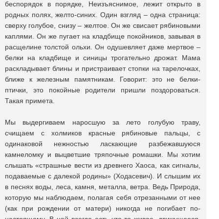
беспорядок в порядке, Неизъяснимое, лежит открыто в
родных полях, желто-синих. Один взгляд – одна страница:
сверху голубое, снизу – желтое. Он же свисает рябиновыми
каплями. Он же пугает на кладбище покойников, завывая в
расщелине толстой ольхи. Он одушевляет даже мертвое –
белки на кладбище и синицы трогательно дрожат. Мама
раскладывает блины и пристраивает стопки на тарелочках,
ближе к железным памятникам. Говорит: это не белки-
птички, это покойные родители пришли поздороваться.
Такая примета.
Мы выдергиваем наросшую за лето голубую траву,
счищаем с холмиков красные рябиновые пальцы, с
одинаковой нежностью ласкающие разбежавшуюся
камнеломку и выцветшие тряпочные ромашки. Мы хотим
слышать «страшные вести из древнего Хаоса, как сигналы,
подаваемые с далекой родины» (Ходасевич). И слышим их
в песнях воды, леса, камня, металла, ветра. Ведь Природа,
которую мы наблюдаем, полагая себя отрезанными от нее
(как при рождении от матери) никогда не погибает по-