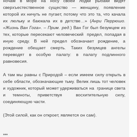
ночам в море на носу своей лодки рыбаки видят
сверхъестественное существо — женщину, появление
которой их ничуть не пугает, потому что это та, что качала
их люльку и баюкала их в детстве…» (
Анри Перрюшо.
«Жизнь Ван Гога». – Прим. ред.
) Ван Гог был безумцем из
тех, которые пересекают человеческий предел, попадая в
иную среду. В ней предел обозначает рождение, а
рождение обещает смерть. Таких безумцев ангелы
переводят в особую палату: в палату подлинного
равновесия.
А там мы равны с Природой – если имеем силу открыть в
себе области, обозначающие тьму. Велик лишь тот человек
и художник, который может удерживаться на границе света
и темноты, приветствуя восхитительную силу,
соединяющую части.
(Этой силой, как он откроет, является он сам).
***