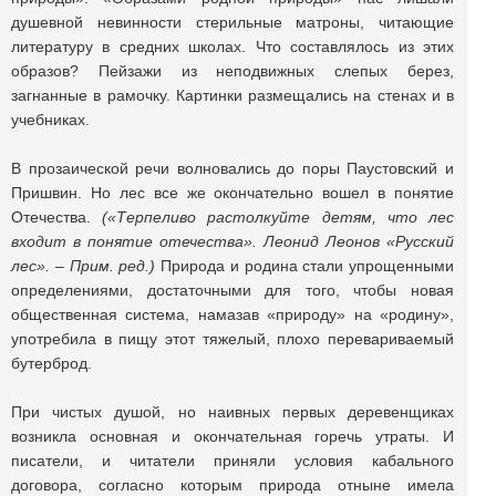
душевной невинности стерильные матроны, читающие
литературу в средних школах. Что составлялось из этих
образов? Пейзажи из неподвижных слепых берез,
загнанные в рамочку. Картинки размещались на стенах и в
учебниках.
В прозаической речи волновались до поры Паустовский и
Пришвин. Но лес все же окончательно вошел в понятие
Отечества.
(«Терпеливо растолкуйте детям, что лес
входит в понятие отечества». Леонид Леонов «Русский
лес». – Прим. ред.)
Природа и родина стали упрощенными
определениями, достаточными для того, чтобы новая
общественная система, намазав «природу» на «родину»,
употребила в пищу этот тяжелый, плохо перевариваемый
бутерброд.
При чистых душой, но наивных первых деревенщиках
возникла основная и окончательная горечь утраты. И
писатели, и читатели приняли условия кабального
договора, согласно которым природа отныне имела