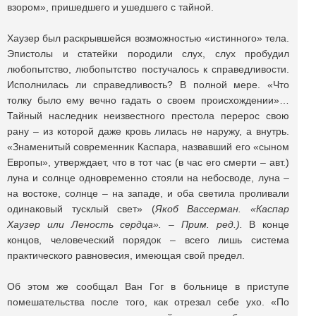
взором», пришедшего и ушедшего с тайной.
Хаузер был раскрывшейся возможностью «истинного» тела.
Эпистолы и статейки породили слух, слух пробудил
любопытство, любопытство постучалось к справедливости.
Исполнилась ли справедливость? В полной мере. «Что
толку было ему вечно гадать о своем происхождении»…
Тайный наследник неизвестного престола перерос свою
рану – из которой даже кровь лилась не наружу, а внутрь.
«Знаменитый современник Каспара, назвавший его «сыном
Европы», утверждает, что в тот час (в час его смерти – авт.)
луна и солнце одновременно стояли на небосводе, луна –
на востоке, солнце – на западе, и оба светила проливали
одинаковый тусклый свет» (
Якоб Вассерман. «Каспар
Хаузер или Леность сердца». – Прим. ред.).
В конце
концов, человеческий порядок – всего лишь система
практического равновесия, имеющая свой предел.
Об этом же сообщал Ван Гог в больнице в приступе
помешательства после того, как отрезал себе ухо. «По