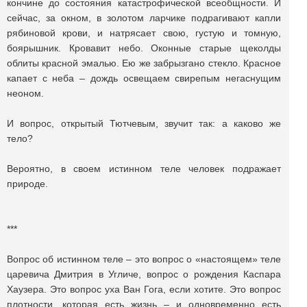
кончине до состояния катастрофической всеобщности. И
сейчас, за окном, в золотом ларчике подрагивают капли
рябиновой крови, и натрясает свою, густую и томную,
боярышник. Кровавит небо. Оконные старые щеколды
облиты красной эмалью. Ею же забрызгано стекло. Красное
капает с неба – дождь освещаем свирепым негаснущим
неоном.
И вопрос, открытый Тютчевым, звучит так: а каково же
тело?
Вероятно, в своем истинном теле человек подражает
природе.
***
Вопрос об истинном теле – это вопрос о «настоящем» теле
царевича Дмитрия в Угличе, вопрос о рождения Каспара
Хаузера. Это вопрос уха Ван Гога, если хотите. Это вопрос
плотности, которая есть жизнь – и одновременно есть