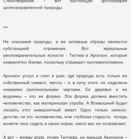
Стихотворение – вот настоящая фотография
целенаправленной природы.
***
Не описания природы, а ее активные образы являются
субстанцией отражения. Вот зеркальные
умопомрачительные ясности - Тютчев и Аронзон, которые
невероятно близки, поскольку отражают противоположное.
Аронзон уснул и спит в раю, где природа есть только ее
собственный символ, мечта – и в силу этого не наделена
никакими оригинальными чертами. Ее деревья и ее
водоемы – это ее форма. Эта форма должна вместить
человечество, как материнская утроба. А Всевышний будет
ласкать этот невероятный живот. Одно только неясно:
детство ли это человечества, или глубокая старость: теперь
можете тихо сидеть в своих норах, никто вас не потревожит.
А вот – между всем, позже Тютчева, но раньше Аронзона –