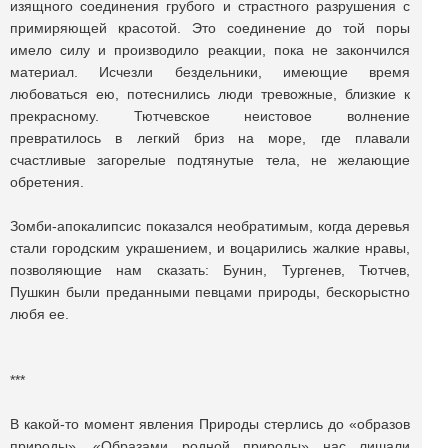
изящного соединения грубого и страстного разрушения с
примиряющей красотой. Это соединение до той поры
имело силу и производило реакции, пока не закончился
материал. Исчезли бездельники, имеющие время
любоваться ею, потеснились люди тревожные, близкие к
прекрасному. Тютчевское неистовое волнение
превратилось в легкий бриз на море, где плавали
счастливые загорелые подтянутые тела, не желающие
обретения.
Зомби-апокалипсис показался необратимым, когда деревья
стали городским украшением, и воцарились жалкие нравы,
позволяющие нам сказать: Бунин, Тургенев, Тютчев,
Пушкин были преданными певцами природы, бескорыстно
любя ее.
***
В какой-то момент явления Природы стерлись до «образов
природы». «Образами родной природы» нас лишали