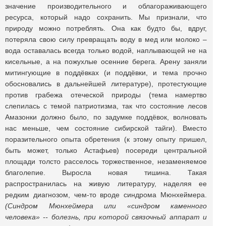
значение производительного и облагораживающего
ресурса, который надо сохранить. Мы признали, что
природу можно потреблять. Она как будто бы, вдруг,
потеряла свою силу превращать воду в мед или молоко –
вода оставалась всегда только водой, наплывающей не на
кисельные, а на пожухлые осенние берега. Арену заняли
митингующие в поддёвках (и поддёвки, и тема прочно
обосновались в дальнейшей литературе), протестующие
против грабежа отеческой природы (тема намертво
слепилась с темой патриотизма, так что состояние лесов
Амазонки должно было, по задумке поддёвок, волновать
нас меньше, чем состояние сибирской тайги). Вместо
поразительного опыта обретения (к этому опыту пришел,
быть может, только Астафьев) посереди центральной
площади толсто расселось торжественное, незаменяемое
благолепие. Выросла новая тишина. Такая
распространилась на живую литературу, наделяя ее
редким диагнозом, чем-то вроде синдрома Мюнхеймера.
(Синдром Мюнхеймера или «синдром каменного
человека» -- болезнь, при которой связочный аппарат и