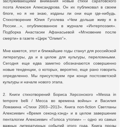
заслуживающими внимания новые стихи саратовского
поэта Алексея Александрова. Он их публиковал в своем
блоге, но я не знаю, изданы ли они еще где-нибудь.
Стихотворение Юлия Гуголева «Чем дольше живу я в
России…», опубликованное в журнале «Интерпоэзия».
Подборка Анастасии Афанасьевой «Мгновение после
смерти» в газете «Цирк "Олимп”».
Мне кажется, этот и ближайшие годы станут для российской
литературы, да и в целом для культуры, переломными.
Сегодня еще едва заметно обозначаются совершенно
новые тенденции, о которых, вероятно, еще рано говорить
определенно. Мы присутствуем при конце постсоветской
культуры и начале нового этапа.
2. Книги стихотворений Бориса Херсонского «Messa in
tempore belli / Месса во времена войны» и Василия
Ломакина «Стихи 2003--2013». Книга non-fiction Светланы
Алексиевич «Время секонд-хэнд» и в целом завершение
пенталогии Алексиевич «Голоса утопии» -- одно из самых
важных литературных событий этого года. Книга прозы