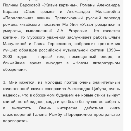
Полины Барсковой «Живые картины». Романы Александра
Бараша «Свое время» и Александра Мильштейна
«Параллельная акция». Превосходный русский перевод
романа китайского писателя Мо Яня «Устал рождаться и
умирать», выполненный И.А. Егоровым. Что касается
критики, то глубокого уважения заслуживает работа Ольги
Манулкиной и Павла Гершензона, собравших трехтомник
лучших образцов российской музыкальной критики 1993—
2003 годов – первый том, посвященный опере, в
ближайшее время выходит в «Новом литературном
обозрении».
3. Мне кажется, из молодых поэтов очень значительный
качественный скачок совершила Александра Цибуля, очень
надеюсь, что в обозримом будущем ее новые стихи выйдут
книгой, но ей виднее, когда и где было бы лучше ее собрать
и выпустить. Очень интересна дебютная книга
стихотворений Галины Рымбу «Передвижное пространство
переворота».