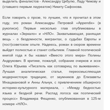
выделить финалистов - Александру Цибулю, Ладу Чижову и
(ставшего первым лауреатом) Никиту Сафонова.
Если говорить о прозе, то лучшее, что я прочитал в этом
году, это роман Александры Петровой «Appendix» (в
рукописи). Первые несколько глав опубликованы в
журналах «Зеркало» и «НЛО». Захватывающая, ранящая
вещь - о бездомности, мигрантах, о судьбах Европы и
(пост)советском опыте. Надеюсь, роман в скором времени
выйдет полностью и станет событием. Главной поэтической
книгой года я бы назвал «Вместо этого мира» Полины
Андрукович. В критике, пожалуй, собрание очерков и эссе
Олега Юрьева «Писатель как сотоварищ по выживанию».
Лучшая аналитическая статья, переосмысляющая
модернистскую традицию, от заумников до Елизаветы
Мнацакановой и Анны Альчук, с привлечением обширного
историко-культурного материала, - «Между бедностью
языка и бездной речи. Распад логоса как поэтический
процесс» Владимира Фещенко, опубликованная в 125-м
номере «НЛО».