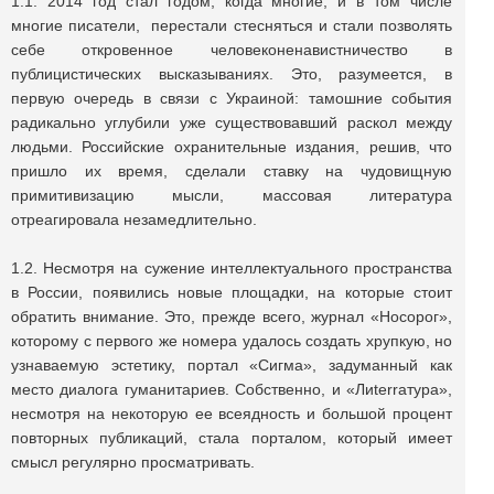
1.1. 2014 год стал годом, когда многие, и в том числе
многие писатели, перестали стесняться и стали позволять
себе откровенное человеконенавистничество в
публицистических высказываниях. Это, разумеется, в
первую очередь в связи с Украиной: тамошние события
радикально углубили уже существовавший раскол между
людьми. Российские охранительные издания, решив, что
пришло их время, сделали ставку на чудовищную
примитивизацию мысли, массовая литература
отреагировала незамедлительно.
1.2. Несмотря на сужение интеллектуального пространства
в России, появились новые площадки, на которые стоит
обратить внимание. Это, прежде всего, журнал «Носорог»,
которому с первого же номера удалось создать хрупкую, но
узнаваемую эстетику, портал «Сигма», задуманный как
место диалога гуманитариев. Собственно, и «Лиterraтура»,
несмотря на некоторую ее всеядность и большой процент
повторных публикаций, стала порталом, который имеет
смысл регулярно просматривать.