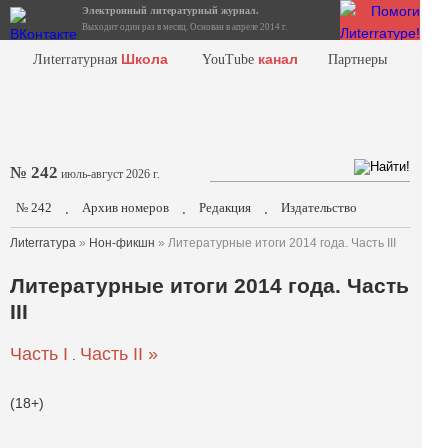
Электронный литературный журнал.
Выходит один раз в месяц. Основан в апреле 2014 г.
Школа
канал
Лиterraтурная
YouTube
Партнеры
№ 242
июль-август 2026 г.
№ 242
Архив номеров
Редакция
Издательство
.
.
.
Лиterraтура
»
Нон-фикшн
» Литературные итоги 2014 года. Часть III
Литературные итоги 2014 года. Часть
III
Часть I
Часть II »
.
(18+)