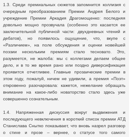
1.3. Среди премиальных сюжетов запомнится коллизия с
очередным преобразованием Премии Андрея Белого и
учреждение Премии Аркадия Драгомощенко: последняя
довольно мощно прозвучала (особенно это касается ее
заключительной публичной части: двухдневных чтений и
дебатов), но появилось ощущение, что, вкупе с
«Различием», на поле обсуждения и оценки новейшей
поэзии нескольким премиям стало тесновато. Это,
разумеется, не жалоба: мы с коллегами делаем общее
дело, и в то же время рано или поздно диверсификация
проявится отчетливее. Главные прозаические премии в
этом году, пожалуй, ничем не удивили, а премия «Поэт»
откровенно разочаровала: кажется, нежелание обращать
внимание на какое-либо новаторство стало здесь уже
совершенно сознательным.
1.4. Напряженная дискуссия вокруг выдвижения и
последующего невключения в короткий список премии АТД
Станислава Снытко показывает, что вновь назрел разговор
о стихе и прозе – вернее, о статусе того самого