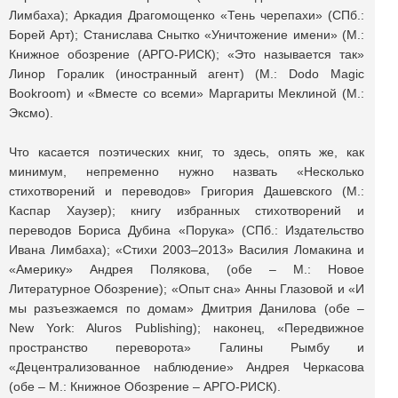
Лимбаха); Аркадия Драгомощенко «Тень черепахи» (СПб.:
Борей Арт); Станислава Снытко «Уничтожение имени» (М.:
Книжное обозрение (АРГО-РИСК); «Это называется так»
Линор Горалик (иностранный агент) (М.: Dodo Magic
Bookroom) и «Вместе со всеми» Маргариты Меклиной (М.:
Эксмо).
Что касается поэтических книг, то здесь, опять же, как
минимум, непременно нужно назвать «Несколько
стихотворений и переводов» Григория Дашевского (М.:
Каспар Хаузер); книгу избранных стихотворений и
переводов Бориса Дубина «Порука» (СПб.: Издательство
Ивана Лимбаха); «Стихи 2003–2013» Василия Ломакина и
«Америку» Андрея Полякова, (обе – М.: Новое
Литературное Обозрение); «Опыт сна» Анны Глазовой и «И
мы разъезжаемся по домам» Дмитрия Данилова (обе –
New York: Aluros Publishing); наконец, «Передвижное
пространство переворота» Галины Рымбу и
«Децентрализованное наблюдение» Андрея Черкасова
(обе – М.: Книжное Обозрение – АРГО-РИСК).