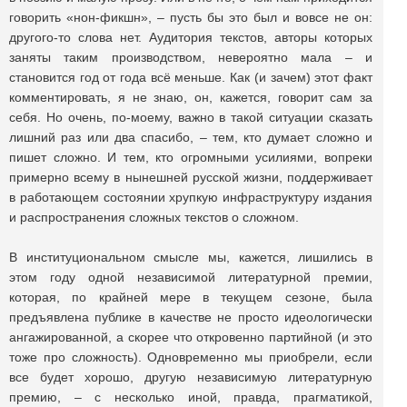
говорить «нон-фикшн», – пусть бы это был и вовсе не он:
другого-то слова нет. Аудитория текстов, авторы которых
заняты таким производством, невероятно мала – и
становится год от года всё меньше. Как (и зачем) этот факт
комментировать, я не знаю, он, кажется, говорит сам за
себя. Но очень, по-моему, важно в такой ситуации сказать
лишний раз или два спасибо, – тем, кто думает сложно и
пишет сложно. И тем, кто огромными усилиями, вопреки
примерно всему в нынешней русской жизни, поддерживает
в работающем состоянии хрупкую инфраструктуру издания
и распространения сложных текстов о сложном.
В институциональном смысле мы, кажется, лишились в
этом году одной независимой литературной премии,
которая, по крайней мере в текущем сезоне, была
предъявлена публике в качестве не просто идеологически
ангажированной, а скорее что откровенно партийной (и это
тоже про сложность). Одновременно мы приобрели, если
все будет хорошо, другую независимую литературную
премию, – с несколько иной, правда, прагматикой,