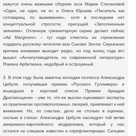
кажутся очень важными сборник эссе Марии Степановой
«Один, не один, не я» и Олега Юрьева «Писатель как
сотоварищ по выживанию», хотя в последнем нет
концептуальной строгости, присущей «Заполненным
зияниям». Отличную гуманитарную серию делает сейчас
«Ad Marginem» – тут надо отметить их стремление
подарить русскому читателю всю Сьюзен Зонтаг. Серьезная
критика книжками выходит редко, но под конец года вот
вышел «Антипутеводитель по современной литературе»
Романа Арбитмана, недобрый и остроумный.
3. В этом году была заметна молодая поэтесса Александра
Цибуля, получившая премию «Русского Гулливера» и
вошедшая в короткий список Премии Аркадия
Драгомощенко – уже то, что ее высоко оценивают эксперты
из практически противоположных лагерей, привлекает к ней
внимание. Но, по счастью, дело не столько в оценках,
сколько в стихах: Александра Цибуля наследует той ветви
американо-европейского модернизма, который у нас
остался не слишком известен и отрефлектирован: Сильвии