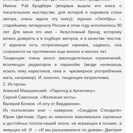
Имена: Рэй Брэдбери (впервые вышла его книга о
писательском мастерстве, для которой я перевела стихи
автора, очень ждала эту книгу); журнал «Октябрь» –
старейшему литжурналу России в этом году исполнилось 90
лет. Для меня это имя – безусловный бренд, которому
можно доверять и в подборе авторов, и в качестве текстов.
У журнала есть потрясающая харизма, надеюсь, она
сохранится на протяжении еще многих и многих лет.
Тенденции: очень много законодательных ограничений,
вгоняющих редакторов в паранойю (везде начинаешь
искать тему наркотиков, геев и чрезмерное употребление
мата, например). И, конечно, тенденция патриотизма.
2. Из прозы:
Алексей Макушинский. «Пароход в Аргентину».
Сергей Самсонов. «Железная кость».
Валерий Бочков. «К югу от Вирджинии».
Из поэтических книг – наверное, «Синдром Стендаля»
Юрия Цветкова. Один из немногих максимально скромных
и достойных поэтов нашей эпохи, не играющих в поэзию, а
живущих ей. И – «И мы разъезжаемся по домам» Дмитрия