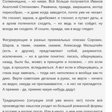
Солженицына, – но никак. Всё больше получается Иванов
Анатолий Степанович. Ржавчина, правда, закрашена, мотор
пересобран, – и даже когда заводится, почти уже не чихает.
Но глохнет, зараза, и дребезжит, и глохнет, и путает даты, и
в архив поленился сходить, – но ведь и так сойдет, ну
всегда же сходило. И сошло, правда, как в воду глядел.
Фигурирующие в разных премиальных списках Сорокин,
Шаров, а также, скажем, скажем, Александр Мильштейн
(есть и другие), представляют собой, разумеется,
исключения, – но в целом понятно: писать, обернувшись
назад, было бы, может, в принципе и полезно, – это если
туда, в прошлое, вглядываться. А вот если и обернувшись, и
глаза еще завязать, – тогда нет, неполезно и вообще как-то
дико. Верти советские детальки в руках, не верти – ничего
не видно, никуда не прилаживается, – и нет, не приладится.
А премию - да, премию какую-нибудь дадут.
Традиционно (ситуации этой уже много лет) почти всё
производство смыслов уходит из большой романной формы
в поэзию и малую прозу. Или в нечто, о чем нам приходится