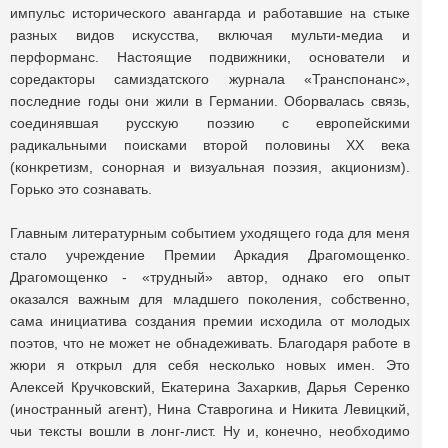
импульс исторического авангарда и работавшие на стыке
разных видов искусства, включая мульти-медиа и
перформанс. Настоящие подвижники, основатели и
соредакторы самиздатского журнала «Транспонанс»,
последние годы они жили в Германии. Оборвалась связь,
соединявшая русскую поэзию с европейскими
радикальными поисками второй половины XX века
(конкретизм, сонорная и визуальная поэзия, акционизм).
Горько это сознавать.
Главным литературным событием уходящего года для меня
стало учреждение Премии Аркадия Драгомощенко.
Драгомощенко - «трудный» автор, однако его опыт
оказался важным для младшего поколения, собственно,
сама инициатива создания премии исходила от молодых
поэтов, что не может не обнадеживать. Благодаря работе в
жюри я открыл для себя несколько новых имен. Это
Алексей Кручковский, Екатерина Захаркив, Дарья Серенко
(иностранный агент), Нина Ставрогина и Никита Левицкий,
чьи тексты вошли в лонг-лист. Ну и, конечно, необходимо