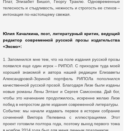
Плат, Элизабет Бишоп, Георгу Траклю. Одновременные
телесность и стыдливость, нежность и строгость ее стихов –
интонация по-настоящему свежая.
Юлия Качалкина, поэт, литературный критик, ведущий
редактор современной русской прозы издательства
«Эксмо»:
1. Запомнился мне тем, что на поле издания русской прозы
появился еще один игрок – РИПОЛ. С приходом туда моей
хорошей знакомой и автора нашей редакции Елизаветы
Александровой-Зориной портфель РИПОЛа пополнился
качественной русской прозой. Благодаря Лизе были изданы
новые романы Лены Элтанг и Сергея Самсонова. Дай бог,
чтобы это начинание продолжилось, искренне желаю Лизе
побед в непростом деле издания современной литературы.
Событие: мы начали издавать первое в истории собрание
сочинений Виктора Пелевина с иллюстрациями. Этот
проект готовили полтора года, поэтому выход первого тома
в ноябре 2014 года был для меня личным праздником.