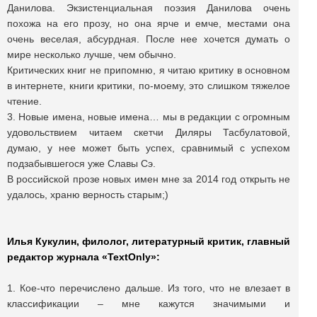
Данилова. Экзистенциальная поэзия Данилова очень
похожа на его прозу, но она ярче и емче, местами она
очень веселая, абсурдная. После нее хочется думать о
мире несколько лучше, чем обычно.
Критических книг не припомню, я читаю критику в основном
в интернете, книги критики, по-моему, это слишком тяжелое
чтение.
3. Новые имена, новые имена… мы в редакции с огромным
удовольствием читаем скетчи Диляры Тасбулатовой,
думаю, у нее может быть успех, сравнимый с успехом
подзабывшегося уже Славы Сэ.
В российской прозе новых имен мне за 2014 год открыть не
удалось, храню верность старым;)
Илья Кукулин, филолог, литературный критик, главный
редактор журнала «
TextOnly
»:
1. Кое-что перечислено дальше. Из того, что не влезает в
классификации – мне кажутся значимыми и