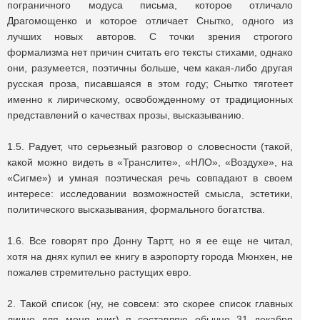
пограничного модуса письма, которое отличало
Драгомощенко и которое отличает Снытко, одного из
лучших новых авторов. С точки зрения строгого
формализма нет причин считать его тексты стихами, однако
они, разумеется, поэтичны больше, чем какая-либо другая
русская проза, писавшаяся в этом году; Снытко тяготеет
именно к лирическому, освобожденному от традиционных
представлений о качествах прозы, высказыванию.
1.5. Радует, что серьезный разговор о словесности (такой,
какой можно видеть в «Транслите», «НЛО», «Воздухе», на
«Сигме») и умная поэтическая речь совпадают в своем
интересе: исследовании возможностей смысла, эстетики,
политического высказывания, формального богатства.
1.6. Все говорят про Донну Тартт, но я ее еще не читал,
хотя на днях купил ее книгу в аэропорту города Мюнхен, не
пожалев стремительно растущих евро.
2. Такой список (ну, не совсем: это скорее список главных
лично для меня книг) я составляю обычно 31 декабря