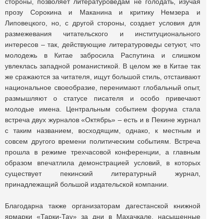
стороны, позволяет литературоведам не голодать, изучая
прозу Сорокина и Маканина и критику Немзера и
Липовецкого, но, с другой стороны, создает условия для
размежевания читательского и институционального
интересов – так, действующие литературоведы сетуют, что
молодежь в Китае забросила Распутина и слишком
увлеклась западной романистикой. В целом же в Китае так
же сражаются за читателя, ищут большой стиль, отстаивают
национальное своеобразие, перенимают глобальный опыт,
размышляют о статусе писателя и особо привечают
молодые имена. Центральным событием форума стала
встреча двух журналов «Октябрь» – есть и в Пекине журнал
с таким названием, восходящим, однако, к местным и
совсем другого времени политическим событиям. Встреча
прошла в режиме трехчасовой конференции, а главным
образом впечатлила демонстрацией условий, в которых
существует пекинский литературный журнал,
принадлежащий большой издательской компании.
Благодарна также организаторам дагестанской книжной
ярмарки «Тарки-Тау» за дни в Махачкале, насыщенные