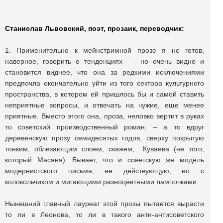
C
танислав Львовский, поэт, прозаик, переводчик:
1. Применительно к мейнстримной прозе я не готов,
наверное, говорить о тенденциях – но очень видно и
становится виднее, что она за редкими исключениями
предпочла окончательно уйти из того сектора культурного
пространства, в котором ей пришлось бы и самой ставить
неприятные вопросы, и отвечать на чужие, еще менее
приятные. Вместо этого она, проза, неловко вертит в руках
то советский производственный роман, – а то вдруг
деревенскую прозу семидесятых годов, сверху покрытую
тонким, облезающим слоем, скажем, Куваева (не того,
который Масяня). Бывает, что и советскую же модель
модернистского письма, не действующую, но с
колокольчиком и мигающими разноцветными лампочками.
Нынешний главный лауреат этой прозы пытается вырасти
то ли в Леонова, то ли в такого анти-антисоветского