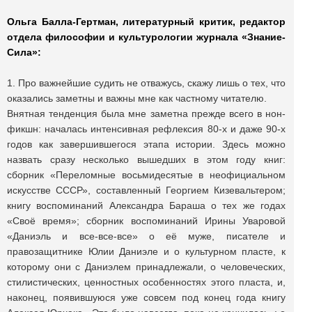
Ольга Балла-Гертман, литературный критик, редактор
отдела философии и культурологии журнала «Знание-
Сила»:
1. Про важнейшие судить не отважусь, скажу лишь о тех, что
оказались заметны и важны мне как частному читателю.
Внятная тенденция была мне заметна прежде всего в нон-
фикшн: началась интенсивная рефлексия 80-х и даже 90-х
годов как завершившегося этапа истории. Здесь можно
назвать сразу несколько вышедших в этом году книг:
сборник «Переломные восьмидесятые в неофициальном
искусстве СССР», составленный Георгием Кизевальтером;
книгу воспоминаний Александра Бараша о тех же годах
«Своё время»; сборник воспоминаний Ирины Уваровой
«Даниэль и все-все-все» о её муже, писателе и
правозащитнике Юлии Даниэле и о культурном пласте, к
которому они с Даниэлем принадлежали, о человеческих,
стилистических, ценностных особенностях этого пласта, и,
наконец, появившуюся уже совсем под конец года книгу