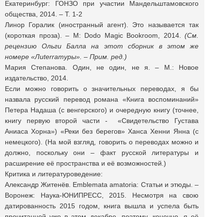
Екатеринбург: ГОНЗО при участии Мандельштамовского
общества, 2014. – Т. 1-2
Линор Горалик (иностранный агент). Это называется так
(короткая проза). – M: Dodo Magic Bookroom, 2014.
(См.
рецензию Ольги Балла на этот сборник в этом же
номере «Ли
terra
туры». – Прим. ред.)
Мария Степанова. Один, не один, не я. – М.: Новое
издательство, 2014.
Если можно говорить о значительных переводах, я бы
назвала русский перевод романа «Книга воспоминаний»
Петера Надаша (с венгерского) и очередную книгу (точнее,
книгу первую второй части - «Свидетельство Густава
Аниаса Хорна») «Реки без берегов» Ханса Хенни Янна (с
немецкого). (На мой взгляд, говорить о переводах можно и
должно, поскольку они – факт русской литературы и
расширение её пространства и её возможностей.)
Критика и литературоведение:
Александр Житенёв. Emblemata amatoria: Статьи и этюды. –
Воронеж: Наука-ЮНИПРЕСС, 2015. Несмотря на свою
датированность 2015 годом, книга вышла и успела быть
прочитанной уже в этом декабре, поэтому, конечно, я её