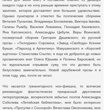
каждого года и не хочу раньше времени приступать к этому
занятию, которое доставляет мне большое удовольствие.
Однако пунктиром я отметил бы поэтические сборники
Виталия Пуханова, Владимира Богомякова, Виктора Iванiва,
Галины Рымбу, Василия Ломакина, Геннадия Каневского,
Яна Каплинского, Александры Цибули, Веры Воиновой,
посмертный сборник Григория Дашевского; из русской
прозы – «Теллурию» Сорокина, «Завод «Свобода» Ксении
Букши, «Пароход в Аргентину» Макушинского и «Королей
ацетона» Станислава Снытко; я еще не добрался до новых
прозаических книг Олега Юрьева и Полины Барсковой, но
по журнальным отрывкам сужу, что это должно быть
безусловно замечательно. Новой зарубежной прозы я в
этом году, увы, почти не читал.
Что касается гуманитарного нон-фикшна, то всячески
рекомендую фантастически прекрасный двухтомник
литературоведа, воскресителя забытых поэтов Александра
Соболева «Летейская библиотека»; мне было интересно
читать «Прогулки с Соснорой» Вячеслава Овсянникова; мне