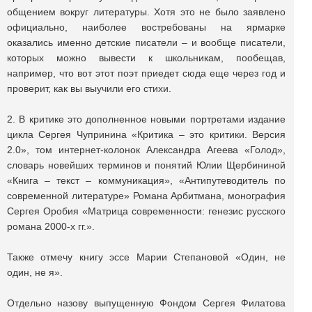
общением вокруг литературы. Хотя это не было заявлено
официально, наиболее востребованы на ярмарке
оказались именно детские писатели – и вообще писатели,
которых можно вывести к школьникам, пообещав,
например, что вот этот поэт приедет сюда еще через год и
проверит, как вы выучили его стихи.
2. В критике это дополненное новыми портретами издание
цикла Сергея Чупринина «Критика – это критики. Версия
2.0», том интернет-колонок Александра Агеева «Голод»,
словарь новейших терминов и понятий Юлии Щербининой
«Книга – текст – коммуникация», «Антипутеводитель по
современной литературе» Романа Арбитмана, монография
Сергея Оробия «Матрица современности: генезис русского
романа 2000-х гг.».
Также отмечу книгу эссе Марии Степановой «Один, не
один, не я».
Отдельно назову выпущенную Фондом Сергея Филатова