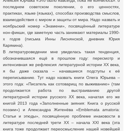
Алексея Юрчака «Это было навсегда, пока не кончилось»: о
последнем советском поколении, о его ценностях,
практиках, языке (языках), способах производства смыслов,
взаимодействия с миром и защиты от мира. Надо назвать и
ноябрьский номер «Знамени», посвящённый литературе
нон-фикшн, где заметную часть занимают материалы 1990-
х годов (письма Инны Лиснянской, дневник Юрия
Карякина).
В литературоведении мне увиделась такая тенденция,
обозначившаяся ещё в прошлом году: пересмотр и
интенсивная же рефлексия литературной истории ХХ века,
я бы даже сказала – начавшиеся подступы к её
переписыванию. Тут надо назвать книги Олега Юрьева –
этого года: «Писатель как сотоварищ по выживанию» (там
продолжается работа по выстраиванию другой
литературной истории русского ХХ века, начатая его же
книгой 2013 года «Заполненные зияния: Книга о русской
поэзии») и Александра Житенёва «Emblemata amatoria:
Статьи и этюды», посвящённую проблеме инаковости в
литературе последней трети ХХ – начала ХХI века (эта
книга тоже продолжает переосмысление нашей новейшей