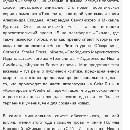
журнал «Носорог», на который, я думаю, следует обратить
самое пристальное внимание. Это новая теоретическая
серия альманаха «Транслит», в которой уже вышли книги
Александра Скидана, Александра Смулянского и Михаила
Куртова. Это теоретический же, – а по интенции
просветительский проект L5 на платформе «Сигма», где
также имеются потоки, или как предпочитают говорить ее
создатели, коллекции «Нового Литературного Обозрения»,
Corpus'а, Strelka Press, Inliberty, «Свободного Марксистского
Издательства», того же «Транслита», «Издательства Ивана
Лимбаха», «Журнала Логос» и прочих. Мне представляется
важным – тут речь о публичной критике, предназначенной
скорее читателю за пределами профессионального цеха –
то, что происходит по части литературы на Colta.Ru и в
«Коммерсантъ-Weekend»: время такое, что для сохранения
и развития старых площадок нужно едва ли не больше
терпения и умения, чем для создания новых.
В самом минимальном списке обязательного, на мой
взгляд, чтения этого года в смысле прозы – книги Полины
Барсковой «Живые картины» (СПб.: Издательство Ивана