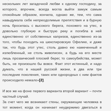
нескольких лет загадочной любви к одному господину, за
которого, впрочем, всегда могла выйти замуж самым
спокойным образом, кончила, однако же, тем, что сама
навыдумала себе непреодолимые препятствия и в бурную
ночь бросилась с высокого берега, похожего на утес, в
довольно глубокую и быструю реку и погибла в ней
единственно от собственных капризов, единственно из-за
того, чтобы походить на шекспировскую Офелию, и даже
так, что будь этот утес, столь давно ею намеченный и
излюбленный, не столь живописен, а будь на его месте
лишь прозаический плоский берег, то самоубийства, может
быть, не произошло бы вовсе. Факт этот истинный, и надо
думать, что в нашей русской жизни, в два или три
последние поколения, таких или однородных с ним фактов
происходило немало»
[2]
.
И все же на фоне первого варианта второй вариант – почти
частный случай.
За счет чего же возникают стены, окружающие человека в
тот момент, когда он начинает неудержимо двигаться в