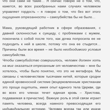
что они сами не такие… Я сейчас говорю не о том, что,
кажется, во всех разобранных нами случаях человеком
управляет гордость – я говорю о том, что без вот этого
ощущения
отрезанности
– самоубийства бы не было…
Мама, руководящий работник в сфере образования, с
давней склонностью к суициду, с проблемами с мужем,
покончила с собой после того, как дочка попросила ее не
подходить к ней в школе, потому что она ее стыдится…
Причины были все время – не было
необходимого условия
самоубийства.
Чтобы самоубийство совершилось, человек должен хоть
на миг оказаться отрезанным от человечества
– мне бы
хотелось, чтобы было понятно, что это не метафора. Мы
связаны с человечеством тысячами нитей, которые сродни
единой кровеносной системе (воцерковленным христианам
это проще
ощутить
, имея опыт единого тела Церкви, где
во всех его членах течет единая кровь – Христова,
подаваемая в причастии). Важную роль в этой связи играет
память человека, всегда намного превосходящая его
индивидуальную
историю. Человек всегда так или иначе