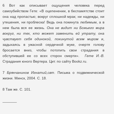
6 Вот как описывает ощущения человека перед
самоубийством Гете: «В оцепенении, в беспамятстве стоит
она над пропастью; вокруг сплошной мрак; ни надежды, ни
утешения, ни проблеска! Ведь она покинута любимым, а в
нем была вся ее жизнь.
Она не видит ни Божьего мира
вокруг, ни тех, кто может заменить ей утрату, она
чувствует себя одинокой, покинутой всем миром
и,
задыхаясь в ужасной сердечной муке, очертя голову
бросается вниз, чтобы потопить свои страдания в
обступившей ее со всех сторон смерти».
Гете И.-В
.
Страдания юного Вертера. Цит. по сайту Bookz.ru.
7
Брянчанинов Игнатий,свт
. Письма о подвижнической
жизни. Минск, 2004. С. 18.
8 Там же. С. 101.
_______
Первая публикация: «Новый мир», 2009, № 10