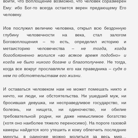
войти, что Воплощение возможно, что человек соразмерен
Ему: ибо Бог-то всегда остается верен предающему Его
человеку.
Иов послужил величию человека, открыл всю бездонную
глубину человечности на века, стал залогом
Боговоплощения – то есть, определил историю и
метаисторию человечества –
не тогда, когда
богобоязненно молился «во всякое время подобно» и
когда не было никого богаче и благополучнее
. Не тогда,
когда все вокруг прославляли его как праведника –
судя о
нем по обстоятельствам его жизни
.
И оставаться человеком нам не может помешать никто и
ничто, ни люди, ни обстоятельства. Ни ушедший муж, ни
бросившая девушка, ни несправедливое государство, ни
болезнь, ни нищета, ни одиночество, ни обилие
требовательной родни, ни даже немыслимое богатство
(хотя оно наиболее тяжело переносимо). На пороге газовой
камеры найдется кого утешить и кому облегчить последние
минуты, в одиночке можно молиться за весь мир…