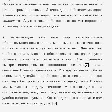
Оставаться человеком нам не может помешать никто и
ничто – кроме нас самих. И, очевидно, пребываем мы здесь
именно затем, чтобы
научиться не мешать себе быть
человеком
. А уж в каких обстоятельствах мы вероятнее
этому научимся – Господу виднее.
А застилающие нам весь мир непереносимые
обстоятельства остаются неизменными только за счет того,
что наши глаза не могут оторваться от них. Для того же,
чтобы оторвать глаза от обстоятельств, как раз и нужно
помнить о смерти и готовиться к ней. «Око странника
смотрит иначе, чем око постоянного жителя»
[7]
, писал
святитель Игнатий Брянчанинов. И в другом месте: «Да не
очень заглядывайся на обстоятельства жизни – не стоят
они, идут, быстро мчатся, сменяются одно другим. И сами
мы мчимся к пределу вечности. А кто заглядится на
обстоятельства, кому они представятся недвижущимися, -
удобно впадает в уныние. Кто же видит, что все летит, и сам
он – легко, весело на сердце»
[8]
.