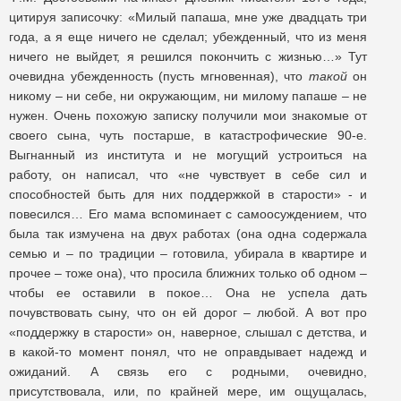
цитируя записочку: «Милый папаша, мне уже двадцать три
года, а я еще ничего не сделал; убежденный, что из меня
ничего не выйдет, я решился покончить с жизнью…» Тут
очевидна убежденность (пусть мгновенная), что
такой
он
никому – ни себе, ни окружающим, ни милому папаше – не
нужен. Очень похожую записку получили мои знакомые от
своего сына, чуть постарше, в катастрофические 90-е.
Выгнанный из института и не могущий устроиться на
работу, он написал, что «не чувствует в себе сил и
способностей быть для них поддержкой в старости» - и
повесился… Его мама вспоминает с самоосуждением, что
была так измучена на двух работах (она одна содержала
семью и – по традиции – готовила, убирала в квартире и
прочее – тоже она), что просила ближних только об одном –
чтобы ее оставили в покое… Она не успела дать
почувствовать сыну, что он ей дорог – любой. А вот про
«поддержку в старости» он, наверное, слышал с детства, и
в какой-то момент понял, что не оправдывает надежд и
ожиданий. А связь его с родными, очевидно,
присутствовала, или, по крайней мере, им ощущалась,