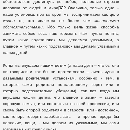
обстоятельств достигнуть до небес, полностью отрезав
человека от людей и мира
[6]
? Очевидно, только одно –
наша установка, при которой мы воспринимаем как
цели
жизни
то, что является не более чем
жизненными
обстоятельствами
. Ибо только цель жизни способна
занимать собою весь наш горизонт. Нам нужно понять,
путем каких подстановок мы делаемся уязвимыми, а
главное – путем каких подстановок мы делаем уязвимыми
наших детей.
Когда мы внушаем нашим детям (а наши дети – что бы они
ни говорили и как бы ни протестовали – очень чутки к
даваемым родителями установкам, особенно к тем, в
которые сами родители по-настоящему верят или в
которых подсознательно убеждены), так вот, когда мы
внушаем нашим детям, что главное в жизни – завести
хорошую семью, или состояться в своей профессии, или
смочь быть опорой родителям в старости, или «достойно»,
как теперь говорят, зарабатывать – и прочие, вроде бы
неплохие, вещи, - мы делаем их уязвимыми, мы сами
готовим из них группу риска.