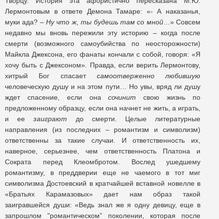
Творцу. История эта афористично пересказана М.Ю.
Лермонтовым в ответе Демона Тамаре: «- А наказанья,
муки ада? –
Ну что ж, ты будешь там со мной
…» Совсем
недавно мы вновь пережили эту историю – когда после
смерти (возможного самоубийства по неосторожности)
Майкла Джексона, его фанаты кончали с собой, говоря: «Я
хочу быть с Джексоном». Правда, если верить Лермонтову,
хитрый Бог спасает
самоотверженно любившую
человеческую душу и на этом пути… Но увы, вряд ли душу
ждет спасение, если она
сочинит
свою жизнь по
предложенному образцу, если она начнет не жить, а играть,
и ее
заиграют
до смерти. Целые литературные
направления (из последних – романтизм и символизм)
ответственны за такие случаи. И ответственность их,
наверное, серьезнее, чем ответственность Платона и
Сократа перед Клеомбротом. Вослед ушедшему
романтизму, в преддверии еще не чаемого в тот миг
символизма Достоевский в кратчайшей вставной новелле в
«Братьях Карамазовых» дает нам образ такой
заигравшейся души: «Ведь знал же я одну девицу, еще в
запрошлом "романтическом” поколении, которая после