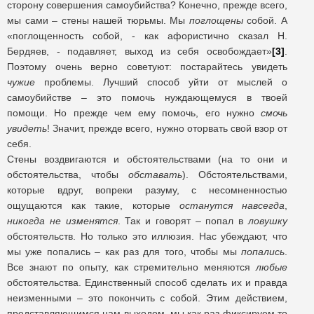
сторону совершения самоубийства? Конечно, прежде всего,
мы сами – стены нашей тюрьмы. Мы
поглощены
собой. А
«поглощенность собой, - как афористично сказал Н.
Бердяев, - подавляет, выход из себя освобождает»
[3]
.
Поэтому очень верно советуют: постарайтесь увидеть
чужие
проблемы. Лучший способ уйти от мыслей о
самоубийстве – это помочь нуждающемуся в твоей
помощи. Но прежде чем ему помочь, его нужно
смочь
увидеть
! Значит, прежде всего, нужно оторвать свой взор от
себя.
Стены воздвигаются и обстоятельствами (на то они и
обстоятельства, чтобы
обставать
). Обстоятельствами,
которые вдруг, вопреки разуму, с несомненностью
ощущаются как такие, которые
останутся навсегда
,
никогда не изменятся
. Так и говорят – попал в
ловушку
обстоятельств. Но только это иллюзия. Нас убеждают, что
мы уже попались – как раз для того, чтобы мы
попались
.
Все знают по опыту, как стремительно меняются
любые
обстоятельства. Единственный способ сделать их и правда
неизменными – это покончить с собой. Этим действием,
представляющимся нам выходом, мы как раз фиксируем то