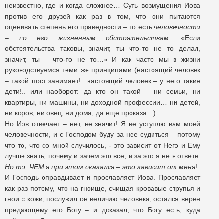
неизвестно, где и когда сложнее… Суть возмущения Иова
против его друзей как раз в том, что они пытаются
оценивать степень его праведности – то есть
человечности
–
по его жизненным обстоятельствам
. «Если
обстоятельства таковы, значит, ты что-то не то делал,
значит, ты – что-то не то…» И как часто мы в жизни
руководствуемся теми же принципами (настоящий человек
– такой пост занимает!.. настоящий человек – у него такие
дети!.. или наоборот: да кто он такой – ни семьи, ни
квартиры, ни машины, ни доходной профессии… ни детей,
ни коров, ни овец, ни дома, да еще проказа…).
Но Иов отвечает – нет, не значит! Я не уступлю вам моей
человечности, и с Господом буду за нее судиться – потому
что то, что со мной случилось, - это зависит от Него и Ему
лучше знать, почему и зачем это все, и за это я не в ответе.
Но то, ЧЕМ я при этом оказался – это зависит от меня
!
И Господь оправдывает и прославляет Иова. Прославляет
как раз потому, что на гноище, счищая кровавые струпья и
гной с кожи, послужил он величию человека, остался верен
предающему его Богу – и доказал, что Богу есть, куда