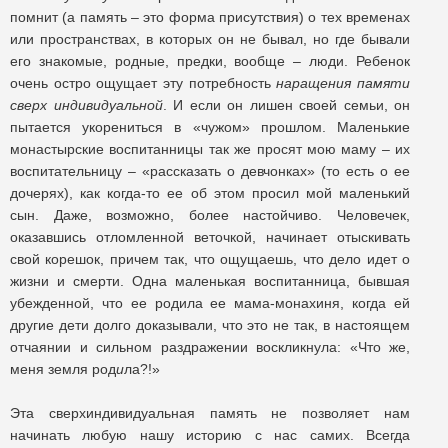
помнит (а память – это форма присутствия) о тех временах
или пространствах, в которых он не бывал, но где бывали
его знакомые, родные, предки, вообще – люди. Ребенок
очень остро ощущает эту потребность
наращения памяти
сверх индивидуальной
. И если он лишен своей семьи, он
пытается укорениться в «чужом» прошлом. Маленькие
монастырские воспитанницы так же просят мою маму – их
воспитательницу – «рассказать о девчонках» (то есть о ее
дочерях), как когда-то ее об этом просил мой маленький
сын. Даже, возможно, более настойчиво. Человечек,
оказавшись отломленной веточкой, начинает отыскивать
свой корешок, причем так, что ощущаешь, что дело идет о
жизни и смерти. Одна маленькая воспитанница, бывшая
убежденной, что ее родила ее мама-монахиня, когда ей
другие дети долго доказывали, что это не так, в настоящем
отчаянии и сильном раздражении воскликнула: «Что же,
меня земля род
и
ла?!»
Эта сверхиндивидуальная память не позволяет нам
начинать любую нашу историю с нас самих. Всегда