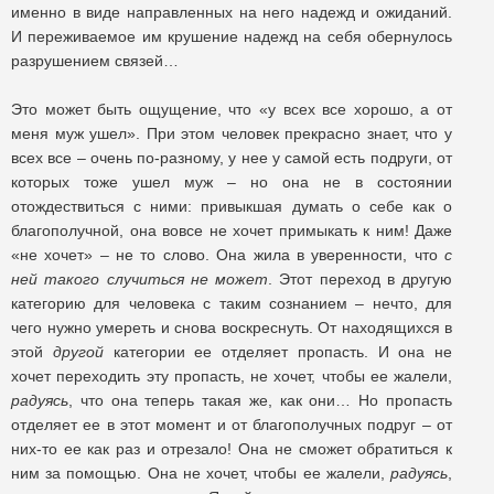
именно в виде направленных на него надежд и ожиданий.
И переживаемое им крушение надежд на себя обернулось
разрушением связей…
Это может быть ощущение, что «у всех все хорошо, а от
меня муж ушел». При этом человек прекрасно знает, что у
всех все – очень по-разному, у нее у самой есть подруги, от
которых тоже ушел муж – но она не в состоянии
отождествиться с ними: привыкшая думать о себе как о
благополучной, она вовсе не хочет примыкать к ним! Даже
«не хочет» – не то слово. Она жила в уверенности, что
с
ней такого случиться не может
. Этот переход в другую
категорию для человека с таким сознанием – нечто, для
чего нужно умереть и снова воскреснуть. От находящихся в
этой
другой
категории ее отделяет пропасть. И она не
хочет переходить эту пропасть, не хочет, чтобы ее жалели,
радуясь
, что она теперь такая же, как они… Но пропасть
отделяет ее в этот момент и от благополучных подруг – от
них-то ее как раз и отрезало! Она не сможет обратиться к
ним за помощью. Она не хочет, чтобы ее жалели,
радуясь
,