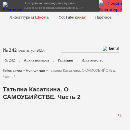
Электронный литературный журнал.
Выходит один раз в месяц. Основан в апреле 2014 г.
Школа
канал
Лиterraтурная
YouTube
Партнеры
№ 242
июль-август 2026 г.
№ 242
Архив номеров
Редакция
Издательство
.
.
.
Лиterraтура
»
Нон-фикшн
» Татьяна Касаткина. О САМОУБИЙСТВЕ.
Часть 2
Татьяна Касаткина. О
САМОУБИЙСТВЕ. Часть 2
Часть