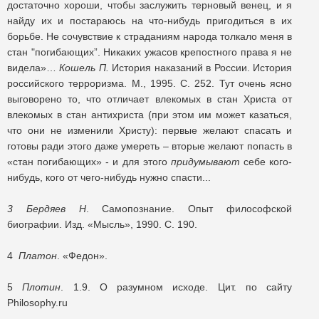
достаточно хороши, чтобы заслужить терновый венец, и я
найду их и постараюсь на что-нибудь пригодиться в их
борьбе. Не сочувствие к страданиям народа толкало меня в
стан "погибающих”. Никаких ужасов крепостного права я не
видела»…
Кошель П.
История наказаний в России. История
российского терроризма. М., 1995. С. 252. Тут очень ясно
выговорено то, что отличает влекомых в стан Христа от
влекомых в стан антихриста (при этом им может казаться,
что они не изменили Христу): первые желают спасать и
готовы ради этого даже умереть – вторые желают попасть в
«стан погибающих» - и для этого
придумывают
себе кого-
нибудь, кого от чего-нибудь нужно спасти...
3
Бердяев Н
. Самопознание. Опыт философской
биографии. Изд. «Мысль», 1990. С. 190.
4
Платон
. «Федон».
5
Плотин
. 1.9. О разумном исходе. Цит. по сайту
Philosophy.ru