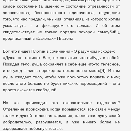
самое состояние (а именно – состояние отрезанности от
человечества, беспросветного одиночества, ощущения
того, что нас предали, уныния, отчаяния), из которого хотим
ускользнуть, - и фиксируем его
навеки
. И об этом
свидетельствует не только порядок похорон самоубийц,
предписанный в «Законах» Платона.
Вот что пишет Плотин в сочинении «О разумном исходе»:
«Душа не покинет Вас, не захватив что-нибудь с собой.
Покидая тело, душа сохраняет в себе еще что-то телесное,
и ее уход – лишь переход на некое новое место
[4]
. И там
душа ожидает тело, чтобы уже полностью порвать с ним;
после этого больше не будет никаких перемещений – она
просто окажется свободной.
Но как происходит это окончательное отделение?
Отделение происходит, когда порываются все связи между
телом и душой: телесная гармония, пленявшая душу своей
добродетелью, разрушается, и уже ничего более не
задерживает небесную гостью.