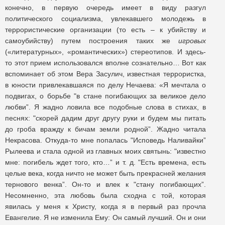
конечно, в первую очередь имеет в виду разгул
политического социализма, увлекавшего молодежь в
террористические организации (то есть – к убийству и
самоубийству) путем построения таких же
игровых
(«литературных», «романтических») стереотипов. И здесь-
то этот прием использовался вполне сознательно… Вот как
вспоминает об этом Вера Засулич, известная террористка,
в юности привлекавшаяся по делу Нечаева: «Я мечтала о
подвигах, о борьбе "в стане погибающих за великое дело
любви”. Я жадно ловила все подобные слова в стихах, в
песнях: "скорей дадим друг другу руки и будем мы питать
до гроба вражду к бичам земли родной”. Жадно читала
Некрасова. Откуда-то мне попалась "Исповедь Наливайки”
Рылеева и стала одной из главных моих святынь: "известно
мне: погибель ждет того, кто…” и т. д. "Есть времена, есть
целые века, когда ничто не может быть прекрасней желания
тернового венка”. Он-то и влек к "стану погибающих”.
Несомненно, эта любовь была сходна с той, которая
явилась у меня к Христу, когда я в первый раз прочла
Евангелие. Я не изменила Ему: Он самый лучший. Он и они