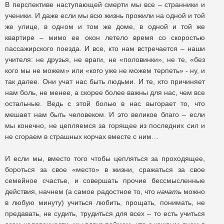
В перспективе наступающей смерти мы все – странники и
ученики. И даже если мы всю жизнь прожили на одной и той
же улице, в одном и том же доме, в одной и той же
квартире – мимо ее окон летело время со скоростью
пассажирского поезда. И все, кто нам встречается – наши
учителя: не друзья, не враги, не «половинки», не те, «без
кого мы не можем» или «кого уже не можем терпеть» - ну, и
так далее. Они учат нас быть людьми. И те, кто причиняет
нам боль, не менее, а скорее более важны для нас, чем все
остальные. Ведь с этой болью в нас выгорает то, что
мешает нам быть человеком. И это великое благо – если
мы конечно, не цепляемся за горящее из последних сил и
не сгораем в страшных корчах вместе с ним…
И если мы, вместо того чтобы цепляться за проходящее,
бороться за свое «место» в жизни, сражаться за свое
семейное счастье, и совершать прочие бессмысленные
действия, начнем (а самое радостное то, что
начать
можно
в любую минуту) учиться любить, прощать, понимать, не
предавать, не судить, трудиться для всех – то есть учиться