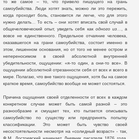
то же самое – то, что привело пишущего на грань
самоубийства. Люди хотят знать, можно ли это пережить,
когда проходит боль, становится ли легче, что для этого
нужно делать… То есть – они хотят вписать свой случай в
общечеловеческий опыт, увидеть себя как
одного из
…, а
вовсе не единственного. Предельное отчаяние человека,
оказавшегося на грани самоубийства, состоит именно в
этом, лишенном основания, но от того не менее остром и
непереносимом в своей абсолютной внутренней
убедительности, ощущении: «я-то один, а они-то все». В
ощущении абсолютной отрезанности себя от всех и всего в
мире. Полагаю, что вне такого ощущения, хотя бы на самое
краткое время, самоубийство вообще не может состояться.
Причина ощущения своей отделенности от всех в каждом
конкретном случае может быть самой разной – это
разнообразие и смущает тех, кто пытается описывать
самоубийство по существу или предпринять попытку
классификации. Это может быть чувство своей
несостоятельности несмотря на «солидный возраст» - так,
Ф.М. Достоевский начинает Дневник писателя 1876 года,