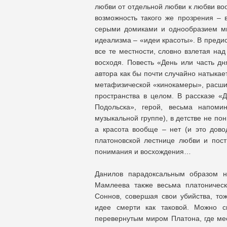
любви от отдельной любви к любви во
возможность такого же прозрения –
серыми домиками и однообразием мир
идеализма – «идеи красоты». В преди
все те местности, словно взлетая на
восходя. Повесть «День или часть дн
автора как бы почти случайно натыкае
метафизической «кинокамеры», расшир
пространства в целом. В рассказе «
Подольска», герой, весьма напоми
музыкальной группе), в детстве не пон
а красота вообще – нет (и это дово
платоновской лестнице любви и пос
понимания и восхождения…
Данилов парадоксальным образом н
Мамлеева также весьма платоническ
Соннов, совершая свои убийства, то
идее смерти как таковой. Можно с
перевернутым миром Платона, где мес