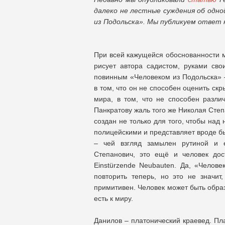
далеко не лестные суждения об одно
из Подольска». Мы публикуем ответ
При всей кажущейся обоснованности м
рисует автора садистом, руками св
повинным «Человеком из Подольска» 
в том, что он не способен оценить с
мира, в том, что не способен разли
Панкратову жаль того же Николая Степа
создан не только для того, чтобы над
полицейскими и представляет вроде бы
– чей взгляд замылен рутиной и е
Степанович, это ещё и человек до
Einstürzende Neubauten. Да, «Челов
повторить теперь, но это не значи
примитивен. Человек может быть образ
есть к миру.
Данилов – платонический краевед. Пл