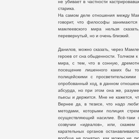
не убивает в частности кастрировав
старика.
На самом деле отношения между Мам
говорит, что философы занимаются
мамлеевского мира нельзя сказат
перевернутый, но и очень близкий.
Данилов, можно сказать, через Мамле
героев от сна обыденности. Толчком к
мира, с тем, что в сонную, дремот
посещение лишенного каких бы то
полицейскими с просветительскими
опробованный ход, в данном отношени
абсурда, но при этом она же, разуме
пьесы и держится. Мне не кажется, ч
Вернее да, в тезисе, что надо люби
методами, которыми полиция стрем
осуществляющий насилие. Всё-таки 
созвучии «идеалов», или, скажем 
карательных органов останавливают
вообще не понятно, как можно не л