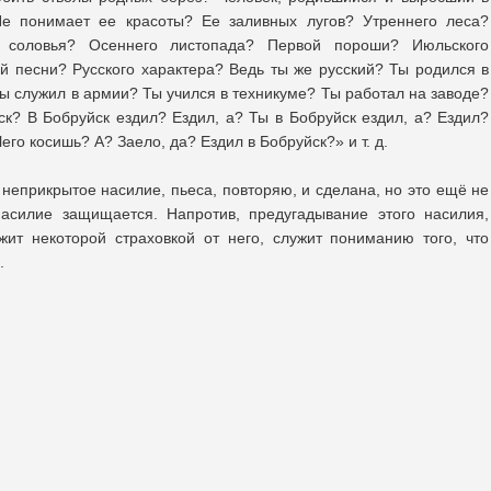
е понимает ее красоты? Ее заливных лугов? Утреннего леса?
 соловья? Осеннего листопада? Первой пороши? Июльского
й песни? Русского характера? Ведь ты же русский? Ты родился в
ы служил в армии? Ты учился в техникуме? Ты работал на заводе?
ск? В Бобруйск ездил? Ездил, а? Ты в Бобруйск ездил, а? Ездил?
го косишь? А? Заело, да? Ездил в Бобруйск?» и т. д.
неприкрытое насилие, пьеса, повторяю, и сделана, но это ещё не
насилие защищается. Напротив, предугадывание этого насилия,
ит некоторой страховкой от него, служит пониманию того, что
.