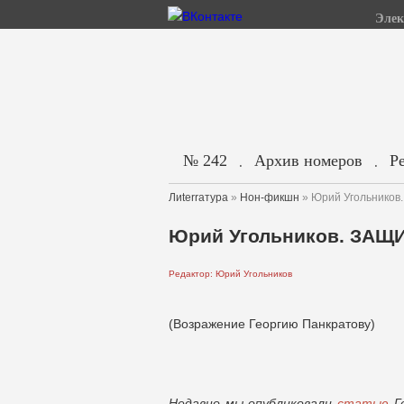
Элек
№ 242
Архив номеров
Р
.
.
Лиterraтура
»
Нон-фикшн
» Юрий Угольнико
Юрий Угольников. ЗА
Редактор: Юрий Угольников
(Возражение Георгию Панкратову)
Недавно мы опубликовали
статью
Ге