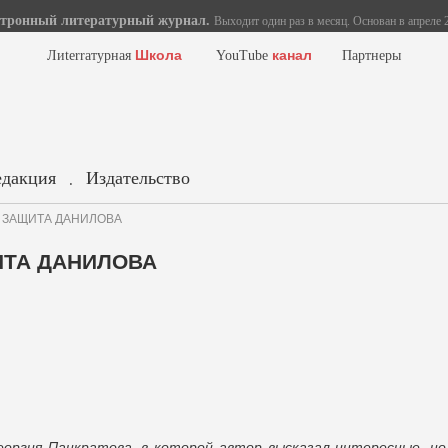
тронный литературный журнал.
Выходит один раз в месяц. Основан в апреле 2
Школа
канал
Лиterraтурная
YouTube
Партнеры
едакция
Издательство
.
в. ЗАЩИТА ДАНИЛОВА
ЩИТА ДАНИЛОВА
оргия Панкратова, в которой автор высказал интересные, но