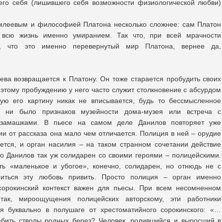
шего себя (лишившего себя возможности физиологической любви)
леевым и философией Платона несколько сложнее: сам Платон
 всю жизнь именно умиранием. Так что, при всей мрачности
ь, что это именно перевернутый мир Платона, вернее да,
ева возвращается к Платону. Он тоже старается пробудить своих
 этому пробуждению у него часто служит столкновение с абсурдом
ную его картину никак не вписывается, будь то бессмысленное
 ни было признаков музейности дома-музея или встреча с
 замашками. В пьесе на самом деле Данилов повторяет уже
и от рассказа она мало чем отличается. Полиция в ней – орудие
ется, и орган насилия – на таком странном сочетании действие
то Данилов так уж солидарен со своими героями – полицейскими.
ть «маленькое и убогое», конечно, солидарен, но отнюдь не с
иться эту любовь привить. Просто полиция – орган именно
сорокинский контекст важен для пьесы. При всем несомненном
так, мироощущения полицейских авторскому, эти работники
ся буквально в полушаге от хрестоматийного сорокинского: «…
юбить стволы родных берез? Человек, родившийся и выросший в