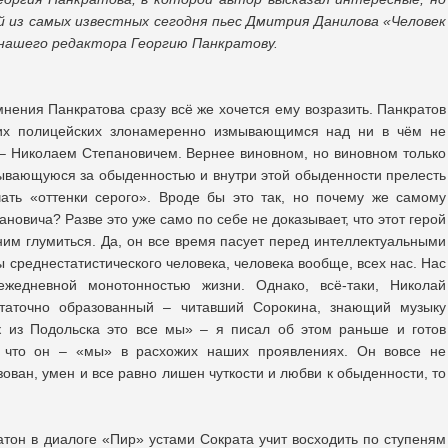
й из самых известных сегодня пьес Дмитрия Данилова «Человек
 нашего редактора Георгию Панкратову.
нения Панкратова сразу всё же хочется ему возразить. Панкратов
оих полицейских злонамеренно измывающимся над ни в чём не
– Николаем Степановичем. Вернее виновном, но виновном только
крывающуюся за обыденностью и внутри этой обыденности прелесть
чать «оттенки серого». Вроде бы это так, но почему же самому
новича? Разве это уже само по себе не доказывает, что этот герой
 ним глумиться. Да, он все время пасует перед интеллектуальными
 среднестатистического человека, человека вообще, всех нас. Нас
жедневной монотонностью жизни. Однако, всё-таки, Николай
статочно образованный – читавший Сорокина, знающий музыку
ек из Подольска это все мы» – я писал об этом раньше и готов
т, что он – «мы» в расхожих наших проявлениях. Он вовсе не
ован, умен и все равно лишен чуткости и любви к обыденности, то
атон в диалоге «Пир» устами Сократа учит восходить по ступеням