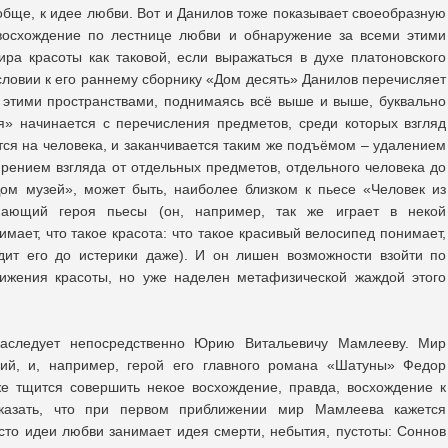
обще, к идее любви. Вот и Данилов тоже показывает своеобразную
 восхождение по лестнице любви и обнаружение за всеми этими
а красоты как таковой, если выражаться в духе платоновского
словии к его раннему сборнику «Дом десять» Данилов перечисляет
д этими пространствами, поднимаясь всё выше и выше, буквально
я» начинается с перечисления предметов, среди которых взгляд
тся на человека, и заканчивается таким же подъёмом – удалением
ением взгляда от отдельных предметов, отдельного человека до
Дом музей», может быть, наиболее близком к пьесе «Человек из
нающий героя пьесы (он, например, так же играет в некой
имает, что такое красота: что такое красивый велосипед понимает,
дит его до истерики даже). И он лишен возможности взойти по
тижения красоты, но уже наделен метафизической жаждой этого
аследует непосредственно Юрию Витальевичу Мамлееву. Мир
ий, и, например, герой его главного романа «Шатуны» Федор
же тщится совершить некое восхождение, правда, восхождение к
казать, что при первом приближении мир Мамлеева кажется
то идеи любви занимает идея смерти, небытия, пустоты: Соннов