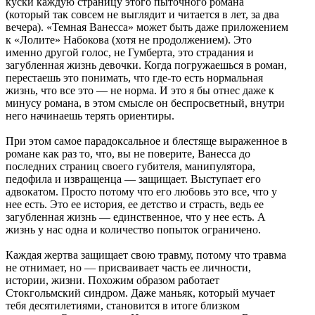
куски каждую страницу этого пыточного романа
(который так совсем не выглядит и читается в лет, за два
вечера). «Темная Ванесса» может быть даже приложением
к «Лолите» Набокова (хотя не продолжением). Это
именно другой голос, не Гумберта, это страдания и
загубленная жизнь девочки. Когда погружаешься в роман,
перестаешь это понимать, что где-то есть нормальная
жизнь, что все это — не норма. И это я бы отнес даже к
минусу романа, в этом смысле он беспросветный, внутри
него начинаешь терять ориентиры.
При этом самое парадоксальное и блестяще выраженное в
романе как раз то, что, вы не поверите, Ванесса до
последних страниц своего губителя, манипулятора,
педофила и извращенца — защищает. Выступает его
адвокатом. Просто потому что его любовь это все, что у
нее есть. Это ее история, ее детство и страсть, ведь ее
загубленная жизнь — единственное, что у нее есть. А
жизнь у нас одна и количество попыток ограничено.
Каждая жертва защищает свою травму, потому что травма
не отнимает, но — присваивает часть ее личности,
истории, жизни. Похожим образом работает
Стокгольмский синдром. Даже маньяк, который мучает
тебя десятилетиями, становится в итоге близком