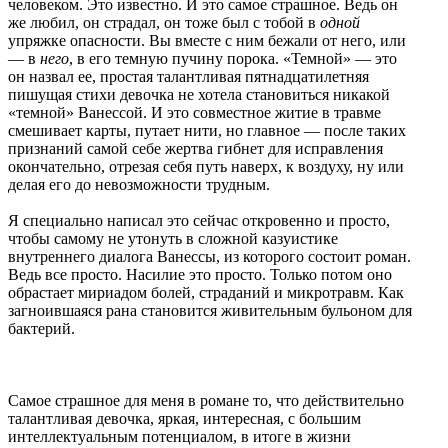
человеком. Это известно. И это самое страшное. Ведь он
же любил, он страдал, он тоже был с тобой в
одной
упряжке опасности. Вы вместе с ним бежали от него, или
— в
него
, в его темную пучину порока. «Темной» — это
он назвал ее, простая талантливая пятнадцатилетняя
пишущая стихи девочка не хотела становиться никакой
«темной» Ванессой. И это совместное житие в травме
смешивает карты, путает нити, но главное — после таких
признаний самой себе жертва гибнет для исправления
окончательно, отрезая себя путь наверх, к воздуху, ну или
делая его до невозможности трудным.
Я специально написал это сейчас откровенно и просто,
чтобы самому не утонуть в сложной казуистике
внутреннего диалога Ванессы, из которого состоит роман.
Ведь все просто. Насилие это просто. Только потом оно
обрастает мириадом болей, страданий и микротравм. Как
загноившаяся рана становится живительным бульоном для
бактерий.
Самое страшное для меня в романе то, что действительно
талантливая девочка, яркая, интересная, с большим
интеллектуальным потенциалом, в итоге в жизни