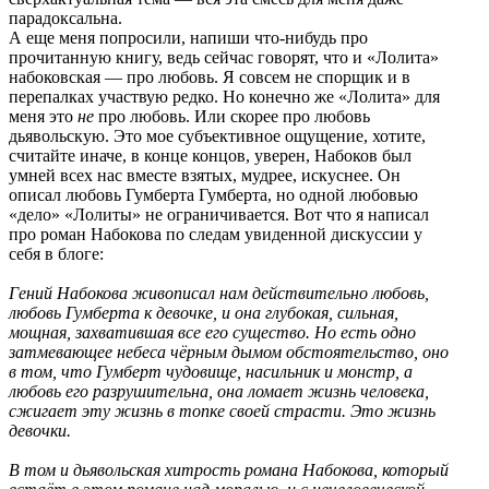
парадоксальна.
А еще меня попросили, напиши что-нибудь про
прочитанную книгу, ведь сейчас говорят, что и «Лолита»
набоковская — про любовь. Я совсем не спорщик и в
перепалках участвую редко. Но конечно же «Лолита» для
меня это
не
про любовь. Или скорее про любовь
дьявольскую. Это мое субъективное ощущение, хотите,
считайте иначе, в конце концов, уверен, Набоков был
умней всех нас вместе взятых, мудрее, искуснее. Он
описал любовь Гумберта Гумберта, но одной любовью
«дело» «Лолиты» не ограничивается. Вот что я написал
про роман Набокова по следам увиденной дискуссии у
себя в блоге:
Гений Набокова живописал нам действительно любовь,
любовь Гумберта к девочке, и она глубокая, сильная,
мощная, захватившая все его существо. Но есть одно
затмевающее небеса чёрным дымом обстоятельство, оно
в том, что Гумберт чудовище, насильник и монстр, а
любовь его разрушительна, она ломает жизнь человека,
сжигает эту жизнь в топке своей страсти. Это жизнь
девочки.
В том и дьявольская хитрость романа Набокова, который