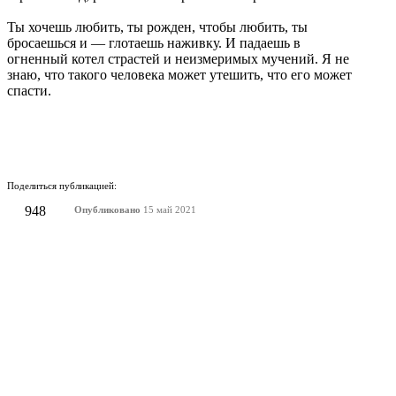
Ты хочешь любить, ты рожден, чтобы любить, ты
бросаешься и — глотаешь наживку. И падаешь в
огненный котел страстей и неизмеримых мучений. Я не
знаю, что такого человека может утешить, что его может
спасти.
Поделиться публикацией:
948
Опубликовано
15 май 2021
КОНКУРСЫ И ПРЕМИИ
АФИША
Наверх ↑
© 2014-2026 ИД Лиterraтура
Правовая информация
Владелец - Наталья Комелькова