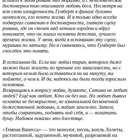
встаёт в этом романе над моралью, и с нечеловеческой
достоверностью описывает любовь беса. Несмотря на
всю свою изощренность Гумберт в финале духовно
ничтожен, его почти жалко. И я только одно всегда
подвергал сомнению в достоверности, главную сцену
романа, где он стоит над летним городом и вдруг
понимает, что он лишил человека детства, лучшего
времени жизни. У меня, когда я вспоминаю эту сцену,
мурашки по затылку. Но я сомневаюсь, что Гумберт был
способен это понять.
В остальном да. Если вас любил тиран, которого даже
можно было жалеть по причине его зависимости, но с
которым нельзя было оставаться ни на минуту, вы
поймете, о чем я. И да, надеюсь вы были тогда взрослым
человеком.
Возвращаясь к вопросу любви, думаете, Сатана не любит
людей? Ещё как любит. Кто он без них. Но любит дьявол
человека не бескорыстно, не изначальной бесконечной
божественной любовью, а любит зачем-то. Затем,
чтобы совратить, подмять под себя, и — похитить
душу. Набоков показал это блестяще.
«Темная Ванесса» — это монолог, песнь, вопль Лолиты,
растоптанной, задушенной, мучимой, разрезаемой на