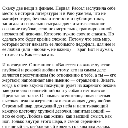
Скажу две вещи в финале. Первая. Рассел заслужила себе
место в истории литературы и в Раю уже тем, что не
манифестируя, без аналитичности и публицистики,
записала и гениально сыграла для читателя сложное
сознание глубоко, если не смертельно, травмированной
несчастной девочки. Которую нужно срочно спасать. Но
сделать это будет крайне сложно. Потому что весь мир,
который хочет наказать ее любимого педофила, для нее и
ее любви (или «любви», не важно) — враг. Вот и думай,
что делать. Как ее спасать.
И последнее. Описанное в «Ванессе» сложное чувство
глубокой и роковой любви к тому, кто на самом деле
является преступником (по отношению к тебе, а ты — его
жертвой) напоминает мне именно — отравление. Знаете,
когда в очень вкусно пахнущий рулет из жареного бекона
заворачивают сильнейший яд и у собаки нет шансов.
Представьте такое. Огромная всепоглощающая светлая
высокая нежная жертвенная и сжигающая душу любовь.
Огромный шар, доходящий до неба и напитывающий
каждую клеточку хрупкой девочки, напитывающий —
всю ее силу. Любовь как жизнь, как высший смысл, как
Бог. Только внутри этого шара, в самой серединке —
страшный яд, рыболовный крючок со скрытым жалом.