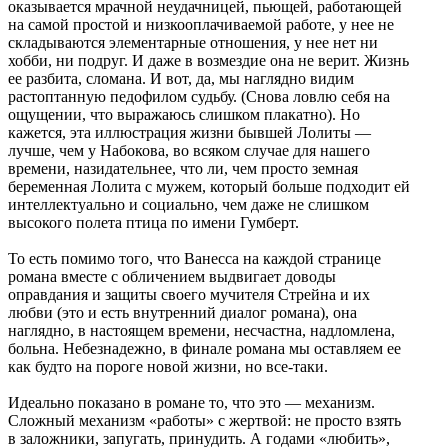
оказывается мрачной неудачницей, пьющей, работающей
на самой простой и низкооплачиваемой работе, у нее не
складываются элементарные отношения, у нее нет ни
хобби, ни подруг. И даже в возмездие она не верит. Жизнь
ее разбита, сломана. И вот, да, мы наглядно видим
растоптанную педофилом судьбу. (Снова ловлю себя на
ощущении, что выражаюсь слишком плакатно). Но
кажется, эта иллюстрация жизни бывшей Лолиты —
лучше, чем у Набокова, во всяком случае для нашего
времени, назидательнее, что ли, чем просто земная
беременная Лолита с мужем, который больше подходит ей
интеллектуально и социально, чем даже не слишком
высокого полета птица по имени Гумберт.
То есть помимо того, что Ванесса на каждой странице
романа вместе с обличением выдвигает доводы
оправдания и защиты своего мучителя Стрейна и их
любви (это и есть внутренний диалог романа), она
наглядно, в настоящем времени, несчастна, надломлена,
больна. Небезнадежно, в финале романа мы оставляем ее
как будто на пороге новой жизни, но все-таки.
Идеально показано в романе то, что это — механизм.
Сложный механизм «работы» с жертвой: не просто взять
в заложники, запугать, принудить. А годами «любить»,