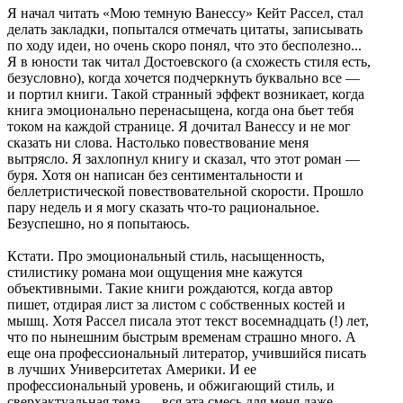
Я начал читать «Мою темную Ванессу» Кейт Рассел, стал
делать закладки, попытался отмечать цитаты, записывать
по ходу идеи, но очень скоро понял, что это бесполезно...
Я в юности так читал Достоевского (а схожесть стиля есть,
безусловно), когда хочется подчеркнуть буквально все —
и портил книги. Такой странный эффект возникает, когда
книга эмоционально перенасыщена, когда она бьет тебя
током на каждой странице. Я дочитал Ванессу и не мог
сказать ни слова. Настолько повествование меня
вытрясло. Я захлопнул книгу и сказал, что этот роман —
буря. Хотя он написан без сентиментальности и
беллетристической повествовательной скорости. Прошло
пару недель и я могу сказать что-то рациональное.
Безуспешно, но я попытаюсь.
Кстати. Про эмоциональный стиль, насыщенность,
стилистику романа мои ощущения мне кажутся
объективными. Такие книги рождаются, когда автор
пишет, отдирая лист за листом с собственных костей и
мышц. Хотя Рассел писала этот текст восемнадцать (!) лет,
что по нынешним быстрым временам страшно много. А
еще она профессиональный литератор, учившийся писать
в лучших Университетах Америки. И ее
профессиональный уровень, и обжигающий стиль, и
сверхактуальная тема — вся эта смесь для меня даже