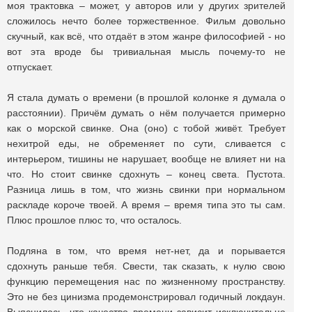
моя трактовка – может, у авторов или у других зрителей
сложилось нечто более торжественное. Фильм довольно
скучный, как всё, что отдаёт в этом жанре философией - но
вот эта вроде бы тривиальная мысль почему-то не
отпускает.
Я стала думать о времени (в прошлой колонке я думала о
расстоянии). Причём думать о нём получается примерно
как о морской свинке. Она (оно) с тобой живёт. Требует
нехитрой еды, не обременяет по сути, сливается с
интерьером, тишины не нарушает, вообще не влияет ни на
что. Но стоит свинке сдохнуть – конец света. Пустота.
Разница лишь в том, что жизнь свинки при нормальном
раскладе короче твоей. А время – время типа это ты сам.
Плюс прошлое плюс то, что осталось.
Подляна в том, что время нет-нет, да и порывается
сдохнуть раньше тебя. Свести, так сказать, к нулю свою
функцию перемещения нас по жизненному пространству.
Это не без цинизма продемонстрировал годичный локдаун.