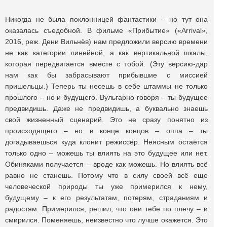
Никогда не была поклонницей фантастики – но тут она
оказалась съедобной. В фильме «Прибытие» («Arrival»,
2016, реж. Дени Вильнёв) нам предложили версию времени
не как категории линейной, а как вертикальной шкалы,
которая передвигается вместе с тобой. (Эту версию-дар
нам как бы забрасывают прибывшие с миссией
пришельцы.) Теперь ты несешь в себе штаммы не только
прошлого – но и будущего. Вульгарно говоря – ты будущее
предвидишь. Даже не предвидишь, а буквально знаешь
свой жизненный сценарий. Это не сразу понятно из
происходящего – но в конце концов – оппа – ты
догадываешься куда клонит режиссёр. Неясным остаётся
только одно – можешь ты влиять на это будущее или нет.
Обиняками получается – вроде как можешь. Но влиять всё
равно не станешь. Потому что в силу своей всё еще
человеческой природы ты уже примерился к нему,
будущему – к его результатам, потерям, страданиям и
радостям. Примерился, решил, что они тебе по плечу – и
смирился. Поменяешь, неизвестно что лучше окажется. Это