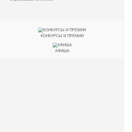
КОНКУРСЫ И ПРЕМИИ
АФИША
Наверх ↑
© 2014-2026 ИД Лиterraтура
Правовая информация
Владелец - Наталья Комелькова
Авторизация