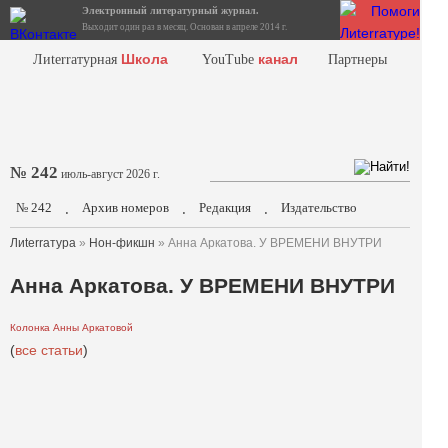
Электронный литературный журнал.
Выходит один раз в месяц. Основан в апреле 2014 г.
Школа
канал
Лиterraтурная
YouTube
Партнеры
№ 242
июль-август 2026 г.
№ 242
Архив номеров
Редакция
Издательство
.
.
.
Лиterraтура
»
Нон-фикшн
» Анна Аркатова. У ВРЕМЕНИ ВНУТРИ
Анна Аркатова. У ВРЕМЕНИ ВНУТРИ
Колонка Анны Аркатовой
(
все статьи
)