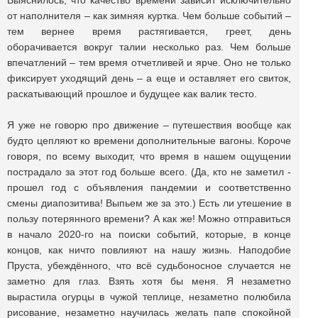
Выяснилось, что качество времени зависит исключительно
от наполнителя – как зимняя куртка. Чем больше событий –
тем вернее время растягивается, греет, день
оборачивается вокруг талии несколько раз. Чем больше
впечатлений – тем время отчетливей и ярче. Оно не только
фиксирует уходящий день – а еще и оставляет его свиток,
раскатывающий прошлое и будущее как валик тесто.
Я уже не говорю про движение – путешествия вообще как
будто цепляют ко времени дополнительные вагоны. Короче
говоря, по всему выходит, что время в нашем ощущении
пострадало за этот год больше всего. (Да, кто не заметил -
прошел год с объявления пандемии и соответственно
смены диапозитива! Выпьем же за это.) Есть ли утешение в
пользу потерянного времени? А как же! Можно отправиться
в начало 2020-го на поиски событий, которые, в конце
концов, как ничто повлияют на нашу жизнь. Наподобие
Пруста, убеждённого, что всё судьбоносное случается не
заметно для глаз. Взять хотя бы меня. Я незаметно
вырастила огурцы в чужой теплице, незаметно полюбила
рисование, незаметно научилась желать папе спокойной