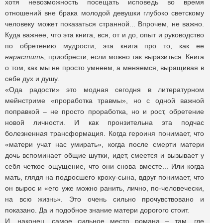
хотя невозможность посещать исповедь во время
отношений вне брака молодой девушки глубоко светскому
человеку может показаться странной... Впрочем, не важно.
Куда важнее, что эта книга, вся, от и до, опыт и руководство
по обретению мудрости, эта книга про то, как ее
нарастить
, приобрести, если можно так выразиться. Книга
о том, как мы не просто умнеем, а меняемся, выращивая в
себе дух и душу.
«Ода радости» это модная сегодня в литературном
мейнстриме «проработка травмы», но с одной важной
поправкой – не просто проработка, но и рост, обретение
новой личности. И как пронзительна эта подчас
болезненная трансформация. Когда героиня понимает, что
«матери учат нас умирать», когда после смерти матери
дочь вспоминает общие шутки, идет, смеется и вызывает у
себя четкое ощущение, что они снова вместе... Или когда
мать, глядя на подросшего кроху-сына, вдруг понимает, что
он вырос и «его уже можно ранить, лично, по-человечески,
на всю жизнь». Это очень сильно прочувствовано и
показано. Да и подобное знание матери дорогого стоит.
И, наконец, самое сильное место романа – там, где