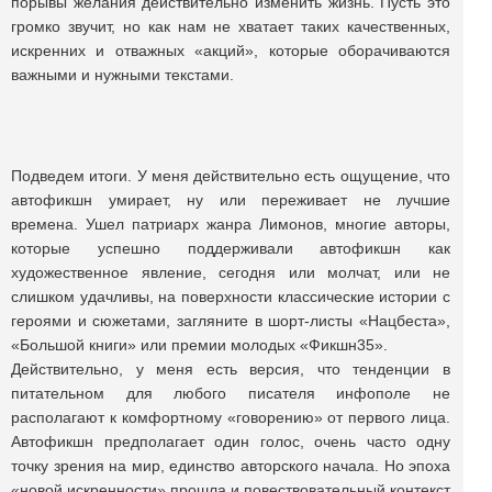
порывы желания действительно изменить жизнь. Пусть это
громко звучит, но как нам не хватает таких качественных,
искренних и отважных «акций», которые оборачиваются
важными и нужными текстами.
Подведем итоги. У меня действительно есть ощущение, что
автофикшн умирает, ну или переживает не лучшие
времена. Ушел патриарх жанра Лимонов, многие авторы,
которые успешно поддерживали автофикшн как
художественное явление, сегодня или молчат, или не
слишком удачливы, на поверхности классические истории с
героями и сюжетами, загляните в шорт-листы «Нацбеста»,
«Большой книги» или премии молодых «Фикшн35».
Действительно, у меня есть версия, что тенденции в
питательном для любого писателя инфополе не
располагают к комфортному «говорению» от первого лица.
Автофикшн предполагает один голос, очень часто одну
точку зрения на мир, единство авторского начала. Но эпоха
«новой искренности» прошла и повествовательный контекст