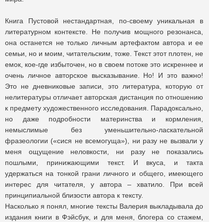
Книга Пустовой нестандартная, по-своему уникальная в
литературном контексте. Не получив мощного резонанса,
она останется не только личным артефактом автора и ее
семьи, но и моим, читательским, тоже. Текст этот плотен, не
емок, кое-где избыточен, но в своем потоке это искреннее и
очень личное авторское высказывание. Но! И это важно!
Это не дневниковые записи, это литература, которую от
нелитературы отличает авторская дистанция по отношению
к предмету художественного исследования. Парадоксально,
но даже подробности материнства и кормления,
немыслимые без уменьшительно-ласкательной
фразеологии («сися не всемогуща»), ни разу не вызвали у
меня ощущение неловкости, ни разу не показались
пошлыми, принижающими текст. И вкуса, и такта
удержаться на тонкой грани личного и общего, имеющего
интерес для читателя, у автора – хватило. При всей
принципиальной близости автора к тексту.
Насколько я понял, многие тексты Валерия выкладывала до
издания книги в Фэйсбук, и для меня, блогера со стажем,