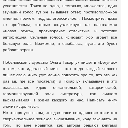
усложняется. Точек не одна, несколько, множество, один
звучащий голос тут же вызывает ответ, противоположное
мнение, причем, подчас агрессивное... Посмотрите, даже
те проблемы, которые актуализирует так называемая
«новая этика», противоречат стилистике и эстетике
автофикшна. Сильные голоса исчезают, хор играет все
большую роль. Возможно, я ошибаюсь, пусть это будет
рабочая версия.
Нобелевская лауреатка Ольга Токарчук пишет в «Бегунах»
о том, что идеальный мир – это когда каждый человек
пишет свою книгу (тут можно пошутить про то, что это как
раз ад, где все писатели), и Токарчук вкладывает в это
высказывание идею очистительной, катарсической,
гармонизирующей роли литературы, как личного
высказывания, в жизни каждого из нас. Написать книгу
значит исцелиться.
Не говоря уже о том, что две наши сегодняшние книги это
сверхактуальное женское высказывание, хочу закончить на
том, что мне нравится, как авторы решают книгами