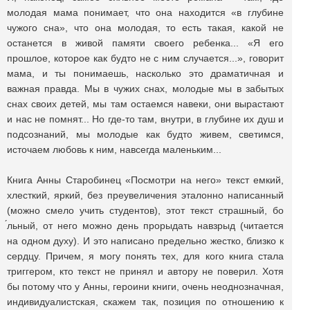
молодая мама понимает, что она находится «в глубине
чужого сна», что она молодая, то есть такая, какой не
останется в живой памяти своего ребенка... «Я его
прошлое, которое как будто не с ним случается...», говорит
мама, и ты понимаешь, насколько это драматичная и
важная правда. Мы в чужих снах, молодые мы в забытых
снах своих детей, мы там остаемся навеки, они вырастают
и нас не помнят... Но где-то там, внутри, в глубине их душ и
подсознаний, мы молодые как будто живем, светимся,
источаем любовь к ним, навсегда маленьким...
Книга Анны Старобинец «Посмотри на него» текст емкий,
хлесткий, яркий, без преувеличения эталонно написанный
(можно смело учить студентов), этот текст страшный, бо
́льный, от него можно день прорыдать навзрыд (читается
на одном духу). И это написано предельно жестко, близко к
сердцу. Причем, я могу понять тех, для кого книга стала
триггером, кто текст не принял и автору не поверил. Хотя
бы потому что у Анны, героини книги, очень неоднозначная,
индивидуалистская, скажем так, позиция по отношению к