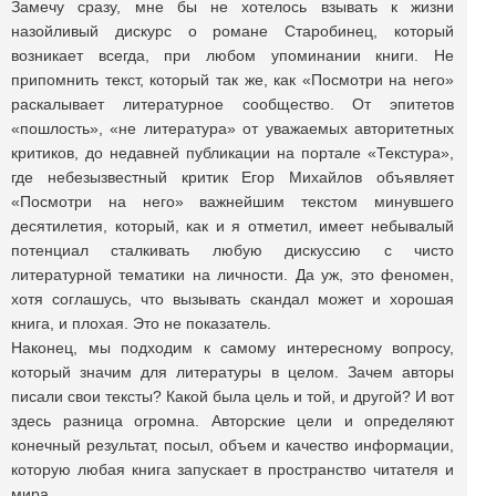
Замечу сразу, мне бы не хотелось взывать к жизни
назойливый дискурс о романе Старобинец, который
возникает всегда, при любом упоминании книги. Не
припомнить текст, который так же, как «Посмотри на него»
раскалывает литературное сообщество. От эпитетов
«пошлость», «не литература» от уважаемых авторитетных
критиков, до недавней публикации на портале «Текстура»,
где небезызвестный критик Егор Михайлов объявляет
«Посмотри на него» важнейшим текстом минувшего
десятилетия, который, как и я отметил, имеет небывалый
потенциал сталкивать любую дискуссию с чисто
литературной тематики на личности. Да уж, это феномен,
хотя соглашусь, что вызывать скандал может и хорошая
книга, и плохая. Это не показатель.
Наконец, мы подходим к самому интересному вопросу,
который значим для литературы в целом. Зачем авторы
писали свои тексты? Какой была цель и той, и другой? И вот
здесь разница огромна. Авторские цели и определяют
конечный результат, посыл, объем и качество информации,
которую любая книга запускает в пространство читателя и
мира.