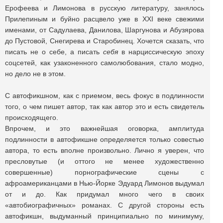
Ерофеева и Лимонова в русскую литературу, занялось
Прилепиным и буйно расцвело уже в XXI веке свежими
именами, от Садулаева, Данилова, Шаргунова и Абузярова
до Пустовой, Снегирева и Старобинец. Хочется сказать, что
писать не о себе, а писать
себя
в нарциссическую эпоху
соцсетей, как узаконенного самолюбования, стало модно,
но дело не в этом.
С автофикшном, как с приемом, весь фокус в подлинности
того, о чем пишет автор, так как автор это и есть свидетель
происходящего.
Впрочем, и это важнейшая оговорка, амплитуда
подлинности в автофикшне определяется только совестью
автора, то есть вполне произвольно. Лично я уверен, что
пресловутые (и оттого не менее художественно
совершенные) порнографические сцены с
афроамериканцами в Нью-Йорке Эдуард Лимонов выдумал
от и до. Как придумал много чего в своих
«автобиографичных» романах. С другой стороны есть
автофикшн, выдуманный принципиально по минимуму,