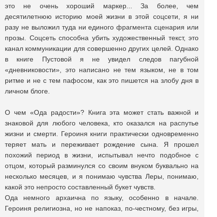
это не очень хороший маркер... За более, чем
десятилетнюю историю моей жизни в этой соцсети, я ни
разу не выложил туда ни единого фрагмента сценария или
прозы. Соцсеть способна убить художественный текст, это
канал коммуникации для совершенно других целей. Однако
в книге Пустовой я не увидел следов пагубной
«дневниковости», это написано не тем языком, не в том
ритме и не с тем пафосом, как это пишется на злобу дня в
личном блоге.
О чем «Ода радости»? Книга эта может стать важной и
знаковой для любого человека, кто оказался на распутье
жизни и смерти. Героиня книги практически одновременно
теряет мать и переживает рождение сына. Я прошел
похожий период в жизни, испытывал нечто подобное с
отцом, который разминулся со своим внуком буквально на
несколько месяцев, и я понимаю чувства Леры, понимаю,
какой это непросто составленный букет чувств.
Ода немного архаична по языку, особенно в начале.
Героиня религиозна, но не напоказ, по-честному, без игры,