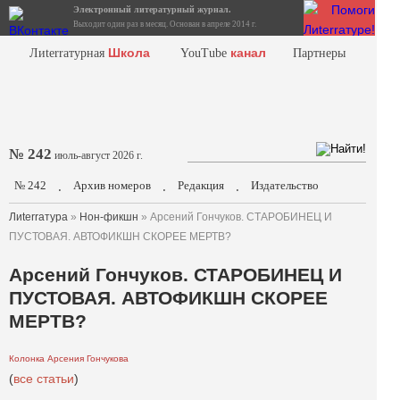
Электронный литературный журнал.
Выходит один раз в месяц. Основан в апреле 2014 г.
Школа
канал
Лиterraтурная
YouTube
Партнеры
№ 242
июль-август 2026 г.
№ 242
Архив номеров
Редакция
Издательство
.
.
.
Лиterraтура
»
Нон-фикшн
» Арсений Гончуков. СТАРОБИНЕЦ И
ПУСТОВАЯ. АВТОФИКШН СКОРЕЕ МЕРТВ?
Арсений Гончуков. СТАРОБИНЕЦ И
ПУСТОВАЯ. АВТОФИКШН СКОРЕЕ
МЕРТВ?
Колонка Арсения Гончукова
(
все статьи
)