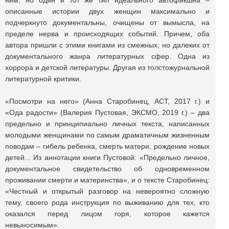
ним, но один и тот же тип идеального автофикшна –
описанные истории двух женщин максимально и
подчеркнуто документальны, очищены от вымысла, на
пределе нерва и происходящих событий. Причем, оба
автора пришли с этими книгами из смежных, но далеких от
документального жанра литературных сфер. Одна из
хоррора и детской литературы. Другая из толстожурнальной
литературной критики.
«Посмотри на него» (Анна Старобинец, АСТ, 2017 г.) и
«Ода радости» (Валерия Пустовая, ЭКСМО, 2019 г.) – два
предельно и принципиально личных текста, написанных
молодыми женщинами по самым драматичным жизненным
поводам – гибель ребенка, смерть матери, рождение новых
детей... Из аннотации книги Пустовой: «Предельно личное,
документальное свидетельство об одновременном
проживании смерти и материнства», и о тексте Старобинец:
«Честный и открытый разговор на невероятно сложную
тему, своего рода инструкция по выживанию для тех, кто
оказался перед лицом горя, которое кажется
невыносимым».