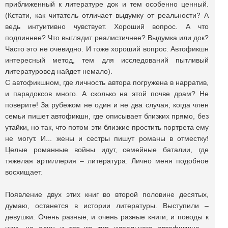
приближенный к литературе док и тем особенно ценный.
(Кстати, как читатель отличает выдумку от реальности? А
ведь интуитивно чувствует. Хороший вопрос. А что
подлиннее? Что выглядит реалистичнее? Выдумка или док?
Часто это не очевидно. И тоже хороший вопрос. Автофикшн
интересный метод, тем для исследований пытливый
литературовед найдет немало).
С автофикшном, где личность автора погружена в нарратив,
и парадоксов много. А сколько на этой почве драм? Не
поверите! За рубежом не один и не два случая, когда член
семьи пишет автофикшн, где описывает близких прямо, без
утайки, но так, что потом эти близкие простить портрета ему
не могут. И... жены и сестры пишут романы в отместку!
Целые романные войны идут, семейные баталии, где
тяжелая артиллерия – литература. Лично меня подобное
восхищает.
Появление двух этих книг во второй половине десятых,
думаю, останется в истории литературы. Выступили –
девушки. Очень разные, и очень разные книги, и поводы к