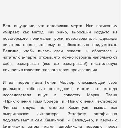
Есть ощущение, что автофикшн мертв. Или потихоньку
умирает, как метод, как жанр, выросший когда-то из
новаторского понимания роли повествователя. Однажды
писатель понял, что ему не обязательно придумывать
Белкина, чтобы писать свои повести, и обратился к
читателю а-парте, открыв, что можно говорить напрямую от
себя, разыгрывая (все же разыгрывая!) писательскую
личность в качестве главного героя произведения.
И вот перед нами Генри Миллер, описывающий свои
реальные любовные похождения, истоки его метода
исследователи ищут в повестях Марка Твена
«Приключения Тома Сойера» и «Приключения Гекльберри
Финна», откуда по мнению Хемингуэя, вышла вся
американская литература. Эстафету автофикшна
подхватывает и сам Хемингуэй, и Сэлинджер, и Керуак с
битниками, затем пламя автофикшна перешло через