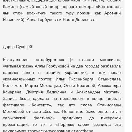
шестистиший, содержащих слова «кон» и «текст»), София
Камилл (самый юный автор первого номера «Контекста»,
чьи стихи восхитили такого гуру поэзии, как Арсений
Ровинский), Алла Горбунова и Настя Денисова.
Дарья Суховей
Выступление петербурженок (и отчасти москвичек,
учитывая жизнь Аллы Горбуновой на два города) разбавила
нарезка видео с чтением украинских, в том числе
украиноязычных поэтов: Ильи Риссенберга, Станислава
Бельского, Марты Мохнацьки, Ольги Брагиной, Александра
Кочаряна, Дмитрия Дедюлина и Александры Мкртчян.
Запись была сделана на прошедшем в конце апреля
фестивале «Контекст», так что слова Станиславы
Могилёвой отчасти сбылись. Непонятно было одно: то ли
харьковский фестиваль продлился до питерской
презентации, то ли в «Порядке слов» возникла эта
неуловимая творчески-тусовочная атмосфера.