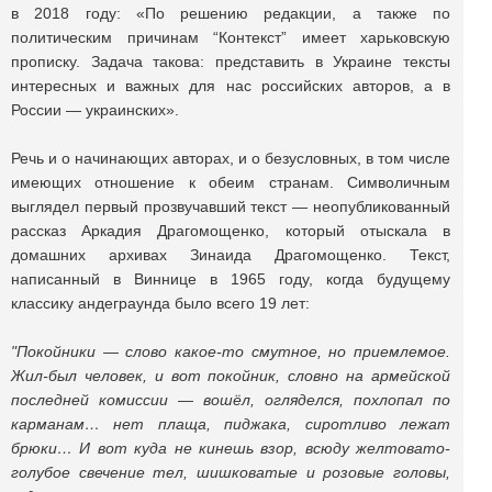
в 2018 году: «По решению редакции, а также по
политическим причинам “Контекст” имеет харьковскую
прописку. Задача такова: представить в Украине тексты
интересных и важных для нас российских авторов, а в
России — украинских».
Речь и о начинающих авторах, и о безусловных, в том числе
имеющих отношение к обеим странам. Символичным
выглядел первый прозвучавший текст — неопубликованный
рассказ Аркадия Драгомощенко, который отыскала в
домашних архивах Зинаида Драгомощенко. Текст,
написанный в Виннице в 1965 году, когда будущему
классику андеграунда было всего 19 лет:
"Покойники — слово какое-то смутное, но приемлемое.
Жил-был человек, и вот покойник, словно на армейской
последней комиссии — вошёл, огляделся, похлопал по
карманам… нет плаща, пиджака, сиротливо лежат
брюки… И вот куда не кинешь взор, всюду желтовато-
голубое свечение тел, шишковатые и розовые головы,