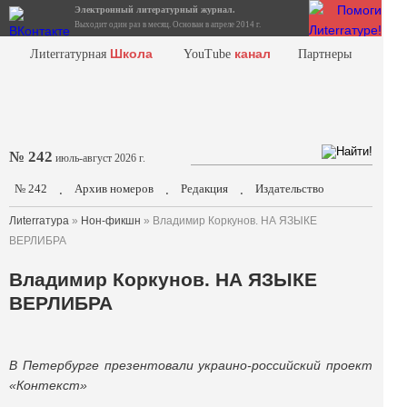
Электронный литературный журнал.
Выходит один раз в месяц. Основан в апреле 2014 г.
Школа
канал
Лиterraтурная
YouTube
Партнеры
№ 242
июль-август 2026 г.
№ 242
Архив номеров
Редакция
Издательство
.
.
.
Лиterraтура
»
Нон-фикшн
» Владимир Коркунов. НА ЯЗЫКЕ
ВЕРЛИБРА
Владимир Коркунов. НА ЯЗЫКЕ
ВЕРЛИБРА
В Петербурге презентовали украино-российский проект
«Контекст»