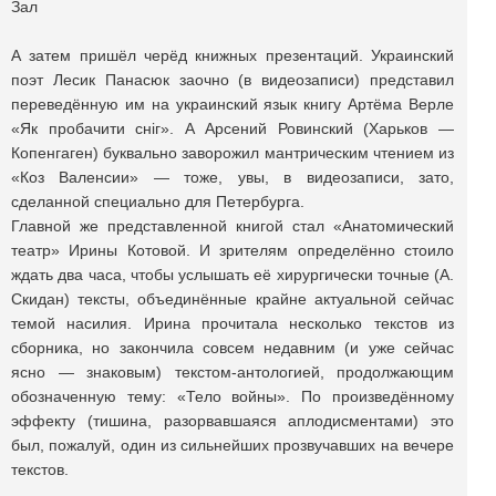
Зал
А затем пришёл черёд книжных презентаций. Украинский
поэт Лесик Панасюк заочно (в видеозаписи) представил
переведённую им на украинский язык книгу Артёма Верле
«Як пробачити снiг». А Арсений Ровинский (Харьков —
Копенгаген) буквально заворожил мантрическим чтением из
«Коз Валенсии» — тоже, увы, в видеозаписи, зато,
сделанной специально для Петербурга.
Главной же представленной книгой стал «Анатомический
театр» Ирины Котовой. И зрителям определённо стоило
ждать два часа, чтобы услышать её хирургически точные (А.
Скидан) тексты, объединённые крайне актуальной сейчас
темой насилия. Ирина прочитала несколько текстов из
сборника, но закончила совсем недавним (и уже сейчас
ясно — знаковым) текстом-антологией, продолжающим
обозначенную тему: «Тело войны». По произведённому
эффекту (тишина, разорвавшаяся аплодисментами) это
был, пожалуй, один из сильнейших прозвучавших на вечере
текстов.