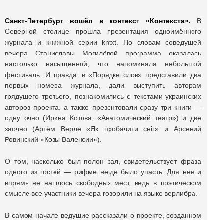
Санкт-Петербург вошёл в контекст «Контекста».
В
Северной столице прошла презентация одноимённого
журнала и книжной серии kntxt. По словам соведущей
вечера Станиславы Могилёвой программа оказалась
настолько насыщенной, что напоминала небольшой
фестиваль. И правда: в «Порядке слов» представили два
первых номера журнала, дали выступить авторам
грядущего третьего, познакомились с текстами украинских
авторов проекта, а также презентовали сразу три книги —
одну очно (Ирина Котова, «Анатомический театр») и две
заочно (Артём Верле «Як пробачити снiг» и Арсений
Ровинский «Козы Валенсии»).
О том, насколько был полон зал, свидетельствует фраза
одного из гостей — рифме негде было упасть. Для неё и
впрямь не нашлось свободных мест, ведь в поэтическом
смысле все участники вечера говорили на языке верлибра.
В самом начале ведущие рассказали о проекте, созданном