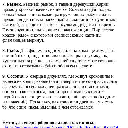
7. Рынок.
Рыбный рынок, в гавани деревушки Харни,
прямо у кромки океана, на песке. Сонмы людей, лодок,
белых быков с повозками, разгружающих рыбу с лодок
прямо в воде, сонмы тысяч рыб и диковинных пучинных
жителей, лежащих на земле – кучками, рядами и порознь.
Гомон, аукцион, пылающие наряды женщин. Пиршество
красок, рядом с которыми средневековые картины
фламандцев меркнут.
8. Рыба.
Два фильма в одном: сидя на крыльце дома, а за
спиной океан, подготавливаю для жарки двух акулок,
купленных на рынке, а пару дней спустя там же готовлю
ската, и рассказываю байки обо всем на свете.
9. Coconut.
У озерца в джунглях, где живут крокодилы и
из леса выходят разные боги и звери и где собирался стать
лагерем на несколько дней, разговариваю с местными,
они угощают кокосом, пью и превращаюсь в него. С
игрой слов в конце: кока – кокаин, nut – дурачок (в одном
из значений). Поскольку, как говорили древние, мы есть
то, что едим, пьем, мыслим, в чем отражаемся.
Ну вот, а теперь добро пожаловать в кинозал
-
https://www.youtube.com/channel/UCmafwjKgkPaGaila107aLBw