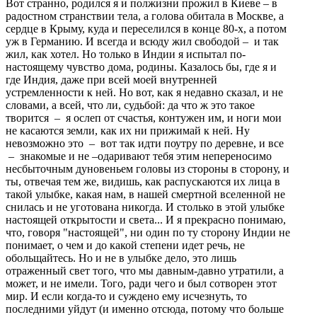
Вот странно, родился я и полжизни прожил в Киеве – в
радостном странствии тела, а голова обитала в Москве, а
сердце в Крыму, куда и переселился в конце 80-х, а потом
уж в Германию. И всегда и всюду жил свободой – и так
жил, как хотел. Но только в Индии я испытал по-
настоящему чувство дома, родины. Казалось бы, где я и
где Индия, даже при всей моей внутренней
устремленности к ней. Но вот, как я недавно сказал, и не
словами, а всей, что ли, судьбой: да что ж это такое
творится – я ослеп от счастья, контужен им, и ноги мои
не касаются земли, как их ни прижимай к ней. Ну
невозможно это – вот так идти поутру по деревне, и все
– знакомые и не –одаривают тебя этим непереносимо
несбыточным дуновеньем головы из стороны в сторону, и
ты, отвечая тем же, видишь, как распускаются их лица в
такой улыбке, какая нам, в нашей смертной вселенной не
снилась и не уготована никогда. И столько в этой улыбке
настоящей открытости и света... И я прекрасно понимаю,
что, говоря "настоящей", ни один по ту сторону Индии не
понимает, о чем и до какой степени идет речь, не
обольщайтесь. Но и не в улыбке дело, это лишь
отраженный свет того, что мы давным-давно утратили, а
может, и не имели. Того, ради чего и был сотворен этот
мир. И если когда-то и суждено ему исчезнуть, то
последними уйдут (и именно отсюда, потому что больше