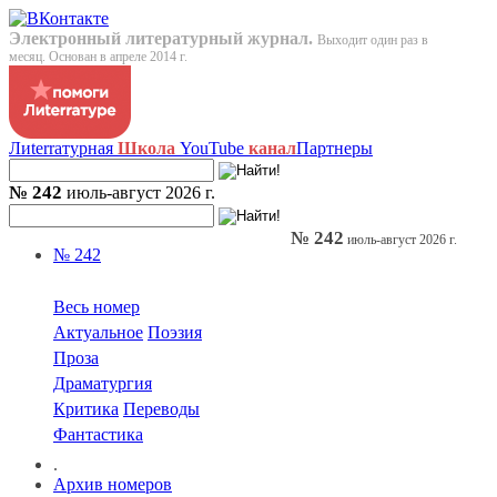
Электронный литературный журнал.
Выходит один раз в
месяц. Основан в апреле 2014 г.
Лиterraтурная
Школа
YouTube
канал
Партнеры
№ 242
июль-август 2026 г.
№ 242
июль-август 2026 г.
№ 242
Весь номер
Актуальное
Поэзия
Проза
Драматургия
Критика
Переводы
Фантастика
.
Архив номеров