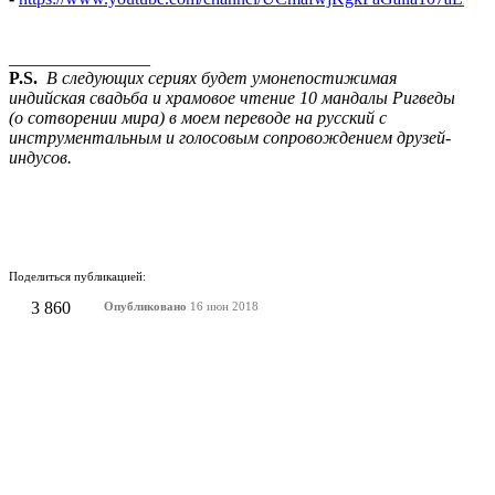
________________
P.S.
В следующих сериях будет умонепостижимая
индийская свадьба и храмовое чтение 10 мандалы Ригведы
(о сотворении мира) в моем переводе на русский с
инструментальным и голосовым сопровождением друзей-
индусов.
Поделиться публикацией:
3 860
Опубликовано
16 июн 2018
КОНКУРСЫ И ПРЕМИИ
АФИША
Наверх ↑