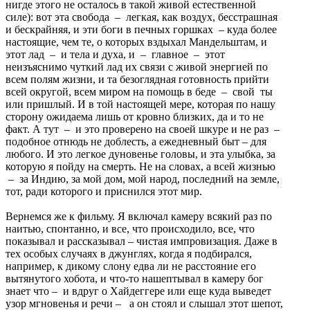
нигде этого не осталось в такой живой естественной
силе): вот эта свобода – легкая, как воздух, бесстрашная
и бескрайняя, и эти боги в печных горшках – куда более
настоящие, чем те, о которых вздыхал Мандельштам, и
этот лад – и тела и духа, и – главное – этот
неизъяснимо чуткий лад их связи с живой энергией по
всем полям жизни, и та безоглядная готовность прийти
всей округой, всем миром на помощь в беде – свой ты
или пришлый. И в той настоящей мере, которая по нашу
сторону ожидаема лишь от кровно близких, да и то не
факт. А тут – и это проверено на своей шкуре и не раз –
подобное отнюдь не доблесть, а ежедневный быт – для
любого. И это легкое дуновенье головы, и эта улыбка, за
которую я пойду на смерть. Не на словах, а всей жизнью
– за Индию, за мой дом, мой народ, последний на земле,
тот, ради которого и приснился этот мир.
Вернемся же к фильму. Я включал камеру всякий раз по
наитью, спонтанно, и все, что происходило, все, что
показывал и рассказывал – чистая импровизация. Даже в
тех особых случаях в джунглях, когда я подбирался,
например, к дикому слону едва ли не расстояние его
вытянутого хобота, и что-то нашептывал в камеру бог
знает что – и вдруг о Хайдеггере или еще куда выведет
узор мгновенья и речи – а он стоял и слышал этот шепот,