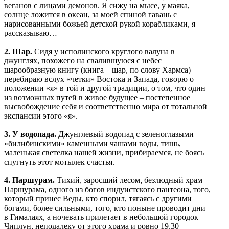
веганов с лицами демонов. Я сижу на мысе, у маяка,
солнце ложится в океан, за моей спиной гавань с
нарисованными божьей детской рукой корабликами, я
рассказываю…
2. Шар.
Сидя у исполинского круглого валуна в
джунглях, похожего на свалившуюся с небес
шарообразную книгу (книга – шар, по слову Хармса)
перебираю вслух «четки» Востока и Запада, говорю о
положении «я» в той и другой традиции, о том, что один
из возможных путей в живое будущее – постепенное
высвобождение себя и соответственно мира от тотальной
экспансии этого «я».
3. У водопада.
Джунглевый водопад с зеленоглазыми
«билибинскими» каменными чашами воды, тишь,
маленькая светелка нашей жизни, прибираемся, не боясь
спугнуть этот мотылек счастья.
4. Паршурам.
Тихий, заросший лесом, безлюдный храм
Паршурама, одного из богов индуистского пантеона, того,
который принес Веды, кто спорил, тягаясь с другими
богами, более сильными, того, кто поныне проводит дни
в Гималаях, а ночевать прилетает в небольшой городок
Чиплун, неподалеку от этого храма и ровно 19.30