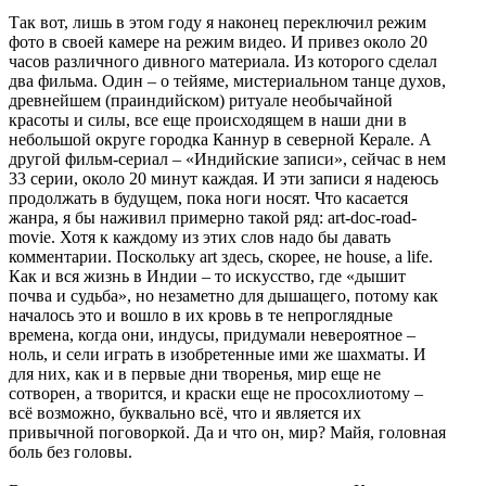
Так вот, лишь в этом году я наконец переключил режим
фото в своей камере на режим видео. И привез около 20
часов различного дивного материала. Из которого сделал
два фильма. Один – о тейяме, мистериальном танце духов,
древнейшем (праиндийском) ритуале необычайной
красоты и силы, все еще происходящем в наши дни в
небольшой округе городка Каннур в северной Керале. А
другой фильм-сериал – «Индийские записи», сейчас в нем
33 серии, около 20 минут каждая. И эти записи я надеюсь
продолжать в будущем, пока ноги носят. Что касается
жанра, я бы наживил примерно такой ряд: art-doc-road-
movie. Хотя к каждому из этих слов надо бы давать
комментарии. Поскольку art здесь, скорее, не house, а life.
Как и вся жизнь в Индии – то искусство, где «дышит
почва и судьба», но незаметно для дышащего, потому как
началось это и вошло в их кровь в те непроглядные
времена, когда они, индусы, придумали невероятное –
ноль, и сели играть в изобретенные ими же шахматы. И
для них, как и в первые дни творенья, мир еще не
сотворен, а творится, и краски еще не просохлиотому –
всё возможно, буквально всё, что и является их
привычной поговоркой. Да и что он, мир? Майя, головная
боль без головы.