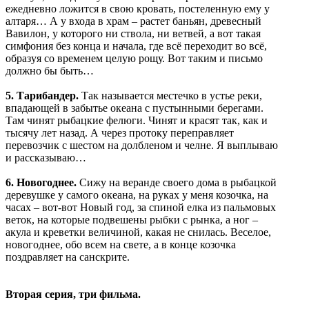
ежедневно ложится в свою кровать, постеленную ему у
алтаря… А у входа в храм – растет баньян, древесный
Вавилон, у которого ни ствола, ни ветвей, а вот такая
симфония без конца и начала, где всё переходит во всё,
образуя со временем целую рощу. Вот таким и письмо
должно бы быть…
5. Тарибандер.
Так называется местечко в устье реки,
впадающей в забытье океана с пустынными берегами.
Там чинят рыбацкие фелюги. Чинят и красят так, как и
тысячу лет назад. А через протоку переправляет
перевозчик с шестом на долбленом и челне. Я выплываю
и рассказываю…
6. Новогоднее.
Сижу на веранде своего дома в рыбацкой
деревушке у самого океана, на руках у меня козочка, на
часах – вот-вот Новый год, за спиной елка из пальмовых
веток, на которые подвешены рыбки с рынка, а ног –
акула и креветки величиной, какая не снилась. Веселое,
новогоднее, обо всем на свете, а в конце козочка
поздравляет на санскрите.
Вторая серия, три фильма.