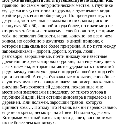
Вот уже двенадцать лет я путешествую по Индии.
Как
правило, по самым нетуристическим местам, в глубинке
ее, где жизнь аутентична и чудесна, а чужеземцев видят
крайне редко, если вообще видят. По преимуществу, это
джунгли, экстремальные вылазки в них, когда риск не
вернуться 50 x 50, а порой и куда более, но иначе мир не
откроется тебе по-настоящему в своей полноте, не примет
тебя, не позволит близости, и так, конечно, во всем, чем
живем, но особенно в джунглях, в дикой природе, с
которой наша связь все более призрачна. А по пути между
заповедниками – дороги, дороги, хутора, люди,
разговоры, заброшенные, почти никому не известные
древнейшие храмы мирового уровня, или еще живущие в
лесах племена, которые пытаются удерживать последний
редут между своим укладом и подгребающей их под себя
цивилизацией. А еще – буквальные открытия, способные
случиться чуть не на каждом шагу: например, наскальные
рисунки 5-тысячелетней давности, показанные мне
местными змееловами неподалеку от тихого хутора в
глубинке Индии. Или останки динозавра в перелеске за
деревней. Или дольмен, заросший травой, которую
щиплют козы… Потому что Индия, как ни парадоксально,
еще не открыта, несмотря на 21 век. И полна чудесами.
Которыми местный житель просто дышит, воспринимая
их не более чем как воздух.