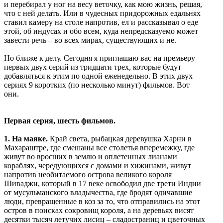
и перебирал у ног на весу веточку, как мою жизнь, решая,
что с ней делать. Или в чудесных придорожных едальнях
ставил камеру на столе напротив, ел и рассказывал о еде
этой, об индусах и обо всем, куда непредсказуемо может
завести речь – во всех мирах, существующих и не.
Но ближе к делу. Сегодня я приглашаю вас на премьеру
первых двух серий из тридцати трех, которые будут
добавляться к этим по одной еженедельно. В этих двух
сериях 9 коротких (по несколько минут) фильмов. Вот
они.
Первая серия, шесть фильмов.
1. На маяке.
Край света, рыбацкая деревушка Харни в
Махараштре, где смешаны все столетья вперемежку, где
живут во вросших в землю и оплетенных лианами
кораблях, чередующихся с домами и хижинами, живут
напротив необитаемого острова великого короля
Шиваджи, который в 17 веке освободил две трети Индии
от мусульманского владычества, где бродят одичавшие
люди, превращенные в коз за то, что отправились на этот
остров в поисках сокровищ короля, а на деревьях висят
десятки тысяч летучих лисиц – сладостраниц и цветочных