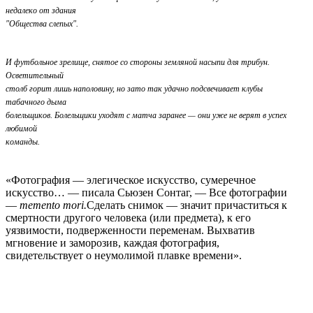
недалеко от здания
"Общества слепых".
И футбольное зрелище, снятое со стороны земляной насыпи для трибун.
Осветительный
столб горит лишь наполовину, но зато так удачно подсвечивает клубы
табачного дыма
болельщиков. Болельщики уходят с матча заранее — они уже не верят в успех
любимой
команды.
«Фотография — элегическое искусство, сумеречное
искусство… — писала Сьюзен Сонтаг, — Все фотографии
—
memento mori.
Сделать снимок — значит причаститься к
смертности другого человека (или предмета), к его
уязвимости, подверженности переменам. Выхватив
мгновение и заморозив, каждая фотография,
свидетельствует о неумолимой плавке времени».