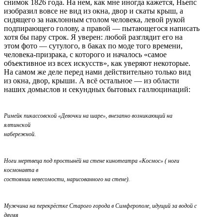
снимок 1826 года. На нем, как мне иногда кажется, Ньепс
изобразил вовсе не вид из окна, двор и скаты крыш, а
сидящего за наклонным столом человека, левой рукой
подпирающего голову, а правой — пытающегося написать
хотя бы пару строк. Я уверен: любой разглядит его на
этом фото — сутулого, в баках по моде того времени,
человека-призрака, с которого и началось «самое
объективное из всех искусств», как уверяют некоторые.
На самом же деле перед нами действительно только вид
из окна, двор, крыши. А всё остальное — из области
наших домыслов и секундных бытовых галлюцинаций:
Римейк пикассовской «Девочки на шаре», внезапно возникающий на
ялтинской
набережной.
Ноги мертвеца под простынёй на стене кинотеатра «Космос» ( ноги
космонавта в
состоянии невесомости, нарисованного на стене).
Мужчина на перекрёстке Старого города в Симферополе, идущий за водой с
двумя