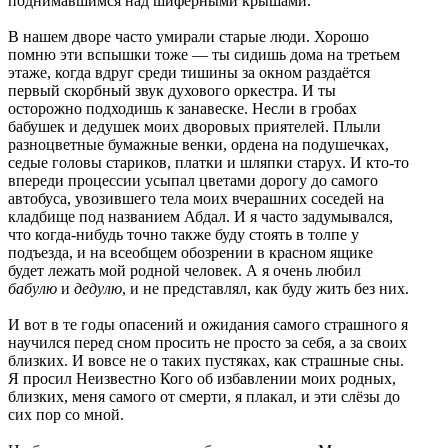
поднимавшимся над шиферными крышами.
В нашем дворе часто умирали старые люди. Хорошо
помню эти вспышки тоже — ты сидишь дома на третьем
этаже, когда вдруг среди тишины за окном раздаётся
первый скорбный звук духового оркестра. И ты
осторожно подходишь к занавеске. Несли в гробах
бабушек и дедушек моих дворовых приятелей. Плыли
разноцветные бумажные венки, ордена на подушечках,
седые головы стариков, платки и шляпки старух. И кто-то
впереди процессии усыпал цветами дорогу до самого
автобуса, увозившего тела моих вчерашних соседей на
кладбище под названием Абдал. И я часто задумывался,
что когда-нибудь точно также буду стоять в толпе у
подъезда, и на всеобщем обозрении в красном ящике
будет лежать мой родной человек. А я очень любил
бабулю
и
дедулю
, и не представлял, как буду жить без них.
И вот в те годы опасений и ожидания самого страшного я
научился перед сном просить не просто за себя, а за своих
близких. И вовсе не о таких пустяках, как страшные сны.
Я просил Неизвестно Кого об избавлении моих родных,
близких, меня самого от смерти, я плакал, и эти слёзы до
сих пор со мной.