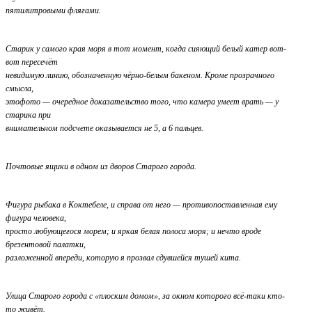
пятилитровыми флягами.
Старик у самого края моря в тот момент, когда сияющий белый катер вот-
вот пересечёт
невидимую линию, обозначенную чёрно-белым бакеном. Кроме прозрачного
смысла,
этофото — очередное доказательство того, что камера умеет врать — у
старика при
внимательном подсчете оказывается не 5, а 6 пальцев.
Почтовые ящики в одном из дворов Старого города.
Фигура рыбака в Коктебеле, и справа от него — противопоставленная ему
фигура человека,
просто любующегося морем; и яркая белая полоса моря; и нечто вроде
брезентовой палатки,
разложенной впереди, которую я прозвал сдувшейся тушей кита.
Улица Старого города с «плоским домом», за окном которого всё-таки кто-
то живёт.