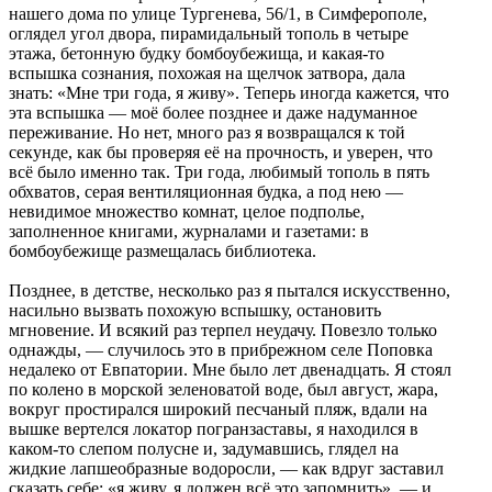
нашего дома по улице Тургенева, 56/1, в Симферополе,
оглядел угол двора, пирамидальный тополь в четыре
этажа, бетонную будку бомбоубежища, и какая-то
вспышка сознания, похожая на щелчок затвора, дала
знать: «Мне три года, я живу». Теперь иногда кажется, что
эта вспышка — моё более позднее и даже надуманное
переживание. Но нет, много раз я возвращался к той
секунде, как бы проверяя её на прочность, и уверен, что
всё было именно так. Три года, любимый тополь в пять
обхватов, серая вентиляционная будка, а под нею —
невидимое множество комнат, целое подполье,
заполненное книгами, журналами и газетами: в
бомбоубежище размещалась библиотека.
Позднее, в детстве, несколько раз я пытался искусственно,
насильно вызвать похожую вспышку, остановить
мгновение. И всякий раз терпел неудачу. Повезло только
однажды, — случилось это в прибрежном селе Поповка
недалеко от Евпатории. Мне было лет двенадцать. Я стоял
по колено в морской зеленоватой воде, был август, жара,
вокруг простирался широкий песчаный пляж, вдали на
вышке вертелся локатор погранзаставы, я находился в
каком-то слепом полусне и, задумавшись, глядел на
жидкие лапшеобразные водоросли, — как вдруг заставил
сказать себе: «я живу, я должен всё это запомнить», — и