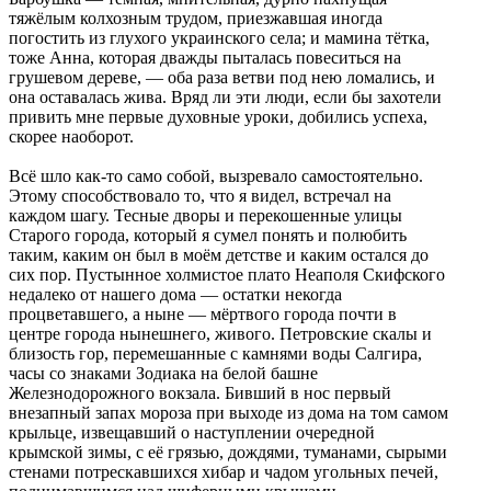
тяжёлым колхозным трудом, приезжавшая иногда
погостить из глухого украинского села; и мамина тётка,
тоже Анна, которая дважды пыталась повеситься на
грушевом дереве, — оба раза ветви под нею ломались, и
она оставалась жива. Вряд ли эти люди, если бы захотели
привить мне первые духовные уроки, добились успеха,
скорее наоборот.
Всё шло как-то само собой, вызревало самостоятельно.
Этому способствовало то, что я видел, встречал на
каждом шагу. Тесные дворы и перекошенные улицы
Старого города, который я сумел понять и полюбить
таким, каким он был в моём детстве и каким остался до
сих пор. Пустынное холмистое плато Неаполя Скифского
недалеко от нашего дома — остатки некогда
процветавшего, а ныне — мёртвого города почти в
центре города нынешнего, живого. Петровские скалы и
близость гор, перемешанные с камнями воды Салгира,
часы со знаками Зодиака на белой башне
Железнодорожного вокзала. Бивший в нос первый
внезапный запах мороза при выходе из дома на том самом
крыльце, извещавший о наступлении очередной
крымской зимы, с её грязью, дождями, туманами, сырыми
стенами потрескавшихся хибар и чадом угольных печей,