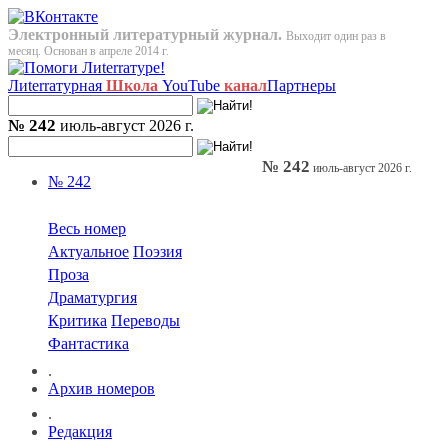
Электронный литературный журнал.
Выходит один раз в
месяц. Основан в апреле 2014 г.
Лиterraтурная
Школа
YouTube
канал
Партнеры
№ 242
июль-август 2026 г.
№ 242
июль-август 2026 г.
№ 242
Весь номер
Актуальное
Поэзия
Проза
Драматургия
Критика
Переводы
Фантастика
.
Архив номеров
.
Редакция