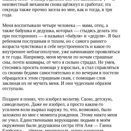
неизвестный механизм снова щёлкнул и сработал; эта
секунда также прочно засела во мне, как и тогда, в три
года.
Меня воспитывали четыре человека — мама, отец, а
также бабушка и дедушка, которых — стыдясь делать это
при посторонних — я называл «бабуля» и «дедуля». Я был
ребенком послушным и тихим, но с самого раннего
возраста чувствовал в себе неустроенность и какое-то
внутреннее неблагополучие, уже начинавшее проявляться
в те годы. Например, меня мучили по ночам страшные
сны, почти кошмары, от чего я сильно страдал. Не умея,
стесняясь просить помощи у взрослых, я стал справляться
со своими бедами самостоятельно и по вечерам в постели
обращался к этим страшным снам, с помощью слов
заклиная их не мучить меня. И они чудесным образом
отступали.
Позднее я понял, что изобрел молитву. Свою, детскую,
самодельную. Даже не изобрел, а просто каким-то
усилием воли вырвал наружу то, что, возможно, было
заложено во мне с момента рождения. Этому никто меня
не учил. Единственными верующими людьми в моём
окружении были дедушкина сестра тётя Аня — Ганна
Барбушка — тёмная, мнительная, дурно пахнущая