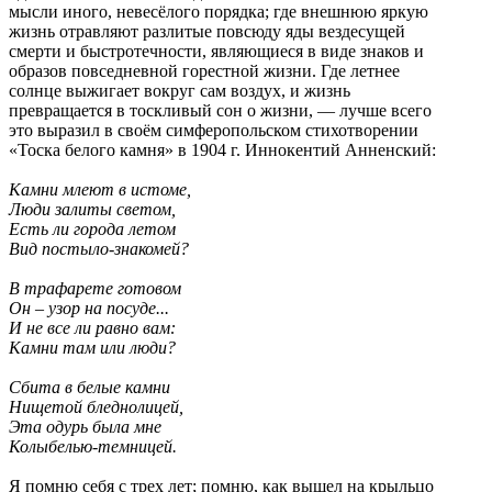
мысли иного, невесёлого порядка; где внешнюю яркую
жизнь отравляют разлитые повсюду яды вездесущей
смерти и быстротечности, являющиеся в виде знаков и
образов повседневной горестной жизни. Где летнее
солнце выжигает вокруг сам воздух, и жизнь
превращается в тоскливый сон о жизни, — лучше всего
это выразил в своём симферопольском стихотворении
«Тоска белого камня» в 1904 г. Иннокентий Анненский:
Камни млеют в истоме,
Люди залиты светом,
Есть ли города летом
Вид постыло-знакомей?
В трафарете готовом
Он – узор на посуде...
И не все ли равно вам:
Камни там или люди?
Сбита в белые камни
Нищетой бледнолицей,
Эта одурь была мне
Колыбелью-темницей.
Я помню себя с трех лет; помню, как вышел на крыльцо