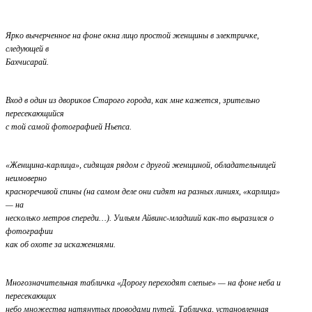
Ярко вычерченное на фоне окна лицо простой женщины в электричке,
следующей в
Бахчисарай.
Вход в один из двориков Старого города, как мне кажется, зрительно
пересекающийся
с той самой фотографией Ньепса.
«Женщина-карлица», сидящая рядом с другой женщиной, обладательницей
неимоверно
красноречивой спины (на самом деле они сидят на разных линиях, «карлица»
— на
несколько метров спереди…). Уильям Айвинс-младший как-то выразился о
фотографии
как об охоте за искажениями.
Многозначительная табличка «Дорогу переходят слепые» — на фоне неба и
пересекающих
небо множества натянутых проводами путей. Табличка, установленная