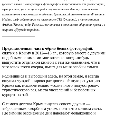
русского языка и литературы, фотографом и преподавателем фотографии;
сценаристом, режиссером и редактором на телевидении; сценаристом-
сюжетчиком в московском отделении британской телекомпании «Fremantle
Media», шеф-редактором на телеканале СТБ (Украина), в кинокомпании
Амедиа (Москва) и др. Рассказы печатались в московских сборниках прозы и в
журнале «Дружба народов».
________________
Представленная часть чёрно-белых фотографий
,
снятых в Крыму в 2012—13 гг., которую вместе с другими
подобными снимками мне хотелось когда-нибудь
выпустить отдельной книгой с тем же названием, что и
заголовок этого очерка, имеет для меня особый смысл.
Родившийся и выросший здесь, на этой земле, я всегда
ощущал чуждой широко распространённую репутацию
Крыма как исключительно «солнечного полуострова»,
туристического рая, места увеселений и беззаботных
курортных забав.
С самого детства Крым виделся совсем другим —
заброшенным, скорбным углом, почти что концом света.
Где зимние бесснежные дни навевают меланхолию и