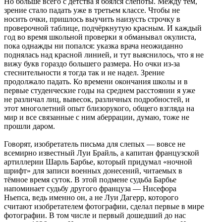
Но больше всего с детства я боялся слепоты. Между тем,
зрение стало падать уже в третьем классе. Чтобы не
носить очки, пришлось выучить наизусть строчку в
проверочной таблице, подчёркнутую красным. И каждый
год во время школьной проверки я обманывал окулиста,
пока однажды ни попался: указка врача неожиданно
поднялась над красной линией, и тут выяснилось, что я не
вижу букв гораздо большего размера. Но очки из-за
стеснительности я тогда так и не надел. Зрение
продолжало падать. Ко времени окончания школы и в
первые студенческие годы на среднем расстоянии я уже
не различал лиц, вывесок, различных подробностей, и
этот многолетний опыт близорукого, общего взгляда на
мир и все связанные с ним аберрации, думаю, тоже не
прошли даром.
Говорят, изобретатель письма для слепых — вовсе не
всемирно известный Луи Брайль, а капитан французской
артиллерии Шарль Барбье, который придумал «ночной
шрифт» для записи военных донесений, читаемых в
тёмное время суток. В этой подмене судьба Барбье
напоминает судьбу другого француза — Нисефора
Ньепса, ведь именно он, а не Луи Дагерр, которого
считают изобретателем фотографии, сделал первые в мире
фотографии. В том числе и первый дошедший до нас