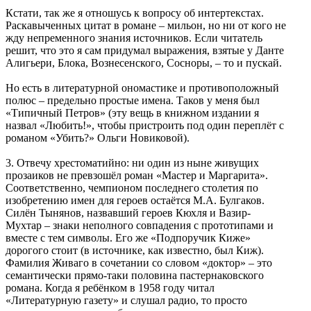
Кстати, так же я отношусь к вопросу об интертекстах.
Раскавыченных цитат в романе – мильон, но ни от кого не
жду непременного знания источников. Если читатель
решит, что это я сам придумал выражения, взятые у Данте
Алигьери, Блока, Вознесенского, Сосноры, – то и пускай.
Но есть в литературной ономастике и противоположный
полюс – предельно простые имена. Таков у меня был
«Типичный Петров» (эту вещь в книжном издании я
назвал «Любить!», чтобы пристроить под один переплёт с
романом «Убить?» Ольги Новиковой).
3. Отвечу хрестоматийно: ни один из ныне живущих
прозаиков не превзошёл роман «Мастер и Маргарита».
Соответственно, чемпионом последнего столетия по
изобретению имен для героев остаётся М.А. Булгаков.
Силён Тынянов, назвавший героев Кюхля и Вазир-
Мухтар – знаки неполного совпадения с прототипами и
вместе с тем символы. Его же «Подпоручик Киже»
дорогого стоит (в источнике, как известно, был Киж).
Фамилия Живаго в сочетании со словом «доктор» – это
семантически прямо-таки половина пастернаковского
романа. Когда я ребёнком в 1958 году читал
«Литературную газету» и слушал радио, то просто