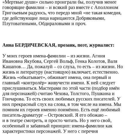
«Мертвые души» сильно проиграли бы, получив менее
говорящие фамилии – и всякий раз вместе с Аполлоном
Григоьевым радуюсь, что передо мной «не такая комедия,
где действующие лица нарицаются Добряковыми,
Плутоватиными, Обдираловыми и проч.
Анна БЕРДИЧЕВСКАЯ, прозаик, поэт, журналист:
У моих героев имена-фамилии – из жизни. Агния
Ивановна Якубова, Сергей Вольф, Генка Колотов, Валя
Кашапов… Да, пожалуй – со слуха, то есть – из жизни. Но
жизнь и литературу (настоящую) включает, естественно.
Жизнь «обкатывает», обживает имена, она первый и
главный «контролёр» живучести имени. К ней следует
прислушиваться. Мастерами по этой части (подбор имён
для персонажей) считаю Чехова, Толстого, Пушкина и
Гончарова. То есть своих любимых русских писателей. У
них прекрасный слух на слова, в том числе на имена. Мы
помним их героев именно поимённо. Есть ещё любимый
писатель-драматург – Островский. Я его обожаю –
и в театре смотреть, и просто читать. Но у него свой,
особенный и забавный принцип: имена-фамилии как
характеристики персонажей. У него с перечня