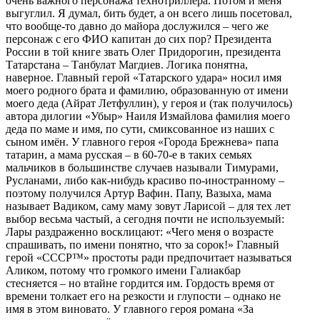
очень важного персонажа технотриллера. Потом и меня
выгуглил. Я думал, бить будет, а он всего лишь посетовал,
что вообще-то давно до майора дослужился – чего же
персонаж с его ФИО капитан до сих пор? Президента
России в той книге звать Олег Придорогин, президента
Татарстана – Танбулат Магдиев. Логика понятна,
наверное. Главный герой «Татарского удара» носил имя
моего родного брата и фамилию, образованную от имени
моего деда (Айрат Летфуллин), у героя и (так получилось)
автора дилогии «Убыр» Наиля Измайлова фамилия моего
деда по маме и имя, по сути, смиксованное из наших с
сыном имён. У главного героя «Города Брежнева» папа
татарин, а мама русская – в 60-70-е в таких семьях
мальчиков в большинстве случаев называли Тимурами,
Русланами, либо как-нибудь красиво по-иностранному –
поэтому получился Артур Вафин. Папу, Вазыха, мама
называет Вадиком, саму маму зовут Ларисой – для тех лет
выбор весьма частый, а сегодня почти не используемый:
Лары раздраженно восклицают: «Чего меня о возрасте
спрашивать, по имени понятно, что за сорок!» Главный
герой «СССР™» простоты ради предпочитает называться
Аликом, потому что громкого имени Галиакбар
стесняется – но втайне гордится им. Гордость время от
времени толкает его на резкости и глупости – однако не
имя в этом виновато. У главного героя романа «За