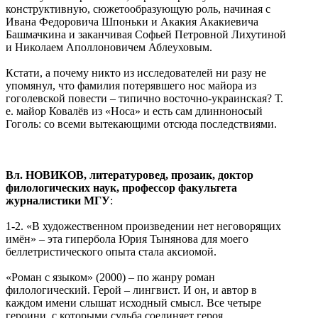
конструктивную, сюжетообразующую роль, начиная с
Ивана Федоровича Шпоньки и Акакия Акакиевича
Башмачкина и заканчивая Софьей Петровной Лихутиной
и Николаем Аполлоновичем Аблеуховым.
Кстати, а почему никто из исследователей ни разу не
упомянул, что фамилия потерявшего нос майора из
гоголевской повести – типично восточно-украинская? Т.
е. майор Ковалёв из «Носа» и есть сам длинноносый
Гоголь: со всеми вытекающими отсюда последствиями.
Вл. НОВИКОВ, литературовед, прозаик, доктор
филологических наук, профессор факультета
журналистики МГУ
:
1-2. «В художественном произведении нет неговорящих
имён» – эта гипербола Юрия Тынянова для моего
беллетристического опыта стала аксиомой.
«Роман с языком» (2000) – по жанру роман
филологический. Герой – лингвист. И он, и автор в
каждом имени слышат исходный смысл. Все четыре
героини, с которыми судьба соединяет героя,