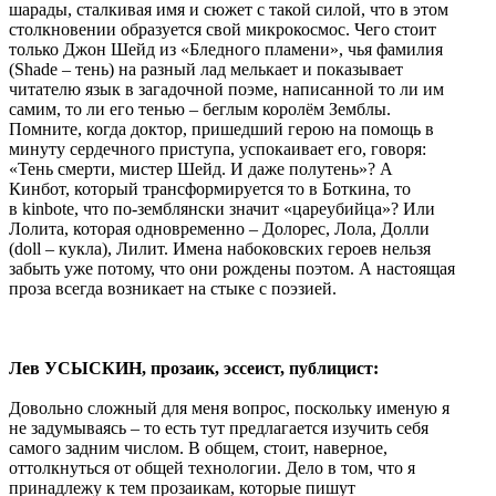
шарады, сталкивая имя и сюжет с такой силой, что в этом
столкновении образуется свой микрокосмос. Чего стоит
только Джон Шейд из «Бледного пламени», чья фамилия
(Shade – тень) на разный лад мелькает и показывает
читателю язык в загадочной поэме, написанной то ли им
самим, то ли его тенью – беглым королём Земблы.
Помните, когда доктор, пришедший герою на помощь в
минуту сердечного приступа, успокаивает его, говоря:
«Тень смерти, мистер Шейд. И даже полутень»? А
Кинбот, который трансформируется то в Боткина, то
в kinbote, что по-земблянски значит «цареубийца»? Или
Лолита, которая одновременно – Долорес, Лола, Долли
(doll – кукла), Лилит. Имена набоковских героев нельзя
забыть уже потому, что они рождены поэтом. А настоящая
проза всегда возникает на стыке с поэзией.
Лев УСЫСКИН, прозаик, эссеист, публицист:
Довольно сложный для меня вопрос, поскольку именую я
не задумываясь – то есть тут предлагается изучить себя
самого задним числом. В общем, стоит, наверное,
оттолкнуться от общей технологии. Дело в том, что я
принадлежу к тем прозаикам, которые пишут