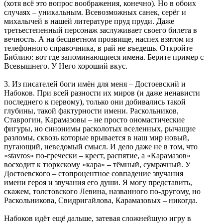
(хотя всё это вопрос воображения, конечно). Но в обоих
случаях – уникальным. Всевозможных санек, серёг и
михалычей в нашей литературе пруд пруди. Даже
третьестепенный персонаж заслуживает своего билета в
вечность. А на бесцветном прозвище, наспех взятом из
телефонного справочника, в рай не въедешь. Откройте
Библию: вот где запоминающиеся имена. Берите пример с
Всевышнего. У Него хороший вкус.
3. Из писателей боги имён для меня – Достоевский и
Набоков. При всей разности их миров (и даже ненависти
последнего к первому), только они добивались такой
глубины, такой фактурности имени. Раскольников,
Ставрогин, Карамазовы – не просто ономастические
фигуры, но синонимы расколотых вселенных, рычащие
разломы, сквозь которые врывается в наш мир новый,
пугающий, неведомый смысл. И дело даже не в том, что
«stavros» по-гречески – крест, распятие, а «Карамазов»
восходит к тюркскому «кара» – тёмный, сумрачный. У
Достоевского – стопроцентное совпадение звучания
имени героя и звучания его души. Я могу представить,
скажем, толстовского Левина, названного по-другому, но
Раскольникова, Свидригайлова, Карамазовых – никогда.
Набоков идёт ещё дальше, затевая сложнейшую игру в