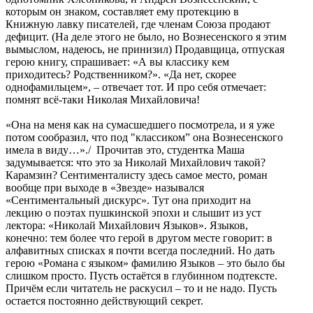
которым он знаком, составляет ему протекцию в
Книжную лавку писателей, где членам Союза продают
дефицит. (На деле этого не было, но Вознесенского я этим
вымыслом, надеюсь, не принизил) Продавщица, отпуская
герою книгу, спрашивает: «А вы классику кем
приходитесь? Родственником?». «Да нет, скорее
однофамильцем», – отвечает тот. И про себя отмечает:
помнят всё-таки Николая Михайловича!
«Она на меня как на сумасшедшего посмотрела, и я уже
потом сообразил, что под "классиком” она Вознесенского
имела в виду…»./ Прочитав это, студентка Маша
задумывается: что это за Николай Михайлович такой?
Карамзин? Сентименталисту здесь самое место, роман
вообще при выходе в «Звезде» назывался
«Сентиментальный дискурс». Тут она приходит на
лекцию о поэтах пушкинской эпохи и слышит из уст
лектора: «Николай Михайлович Языков». Языков,
конечно: тем более что герой в другом месте говорит: в
алфавитных списках я почти всегда последний. Но дать
герою «Романа с языком» фамилию Языков – это было бы
слишком просто. Пусть остаётся в глубинном подтексте.
Причём если читатель не раскусил – то и не надо. Пусть
остается постоянно действующий секрет.