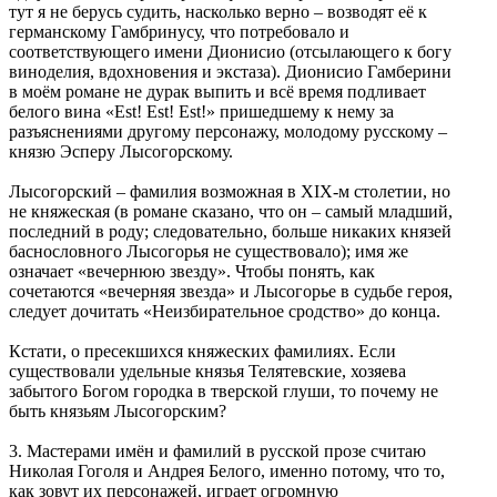
тут я не берусь судить, насколько верно – возводят её к
германскому Гамбринусу, что потребовало и
соответствующего имени Дионисио (отсылающего к богу
виноделия, вдохновения и экстаза). Дионисио Гамберини
в моём романе не дурак выпить и всё время подливает
белого вина «Est! Est! Est!» пришедшему к нему за
разъяснениями другому персонажу, молодому русскому –
князю Эсперу Лысогорскому.
Лысогорский – фамилия возможная в XIX-м столетии, но
не княжеская (в романе сказано, что он – самый младший,
последний в роду; следовательно, больше никаких князей
баснословного Лысогорья не существовало); имя же
означает «вечернюю звезду». Чтобы понять, как
сочетаются «вечерняя звезда» и Лысогорье в судьбе героя,
следует дочитать «Неизбирательное сродство» до конца.
Кстати, о пресекшихся княжеских фамилиях. Если
существовали удельные князья Телятевские, хозяева
забытого Богом городка в тверской глуши, то почему не
быть князьям Лысогорским?
3. Мастерами имён и фамилий в русской прозе считаю
Николая Гоголя и Андрея Белого, именно потому, что то,
как зовут их персонажей, играет огромную