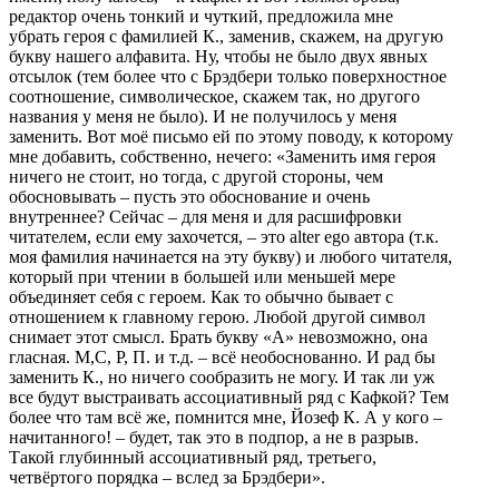
редактор очень тонкий и чуткий, предложила мне
убрать героя с фамилией К., заменив, скажем, на другую
букву нашего алфавита. Ну, чтобы не было двух явных
отсылок (тем более что с Брэдбери только поверхностное
соотношение, символическое, скажем так, но другого
названия у меня не было). И не получилось у меня
заменить. Вот моё письмо ей по этому поводу, к которому
мне добавить, собственно, нечего: «Заменить имя героя
ничего не стоит, но тогда, с другой стороны, чем
обосновывать – пусть это обоснование и очень
внутреннее? Сейчас – для меня и для расшифровки
читателем, если ему захочется, – это alter ego автора (т.к.
моя фамилия начинается на эту букву) и любого читателя,
который при чтении в большей или меньшей мере
объединяет себя с героем. Как то обычно бывает с
отношением к главному герою. Любой другой символ
снимает этот смысл. Брать букву «А» невозможно, она
гласная. М,С, Р, П. и т.д. – всё необоснованно. И рад бы
заменить К., но ничего сообразить не могу. И так ли уж
все будут выстраивать ассоциативный ряд с Кафкой? Тем
более что там всё же, помнится мне, Йозеф К. А у кого –
начитанного! – будет, так это в подпор, а не в разрыв.
Такой глубинный ассоциативный ряд, третьего,
четвёртого порядка – вслед за Брэдбери».