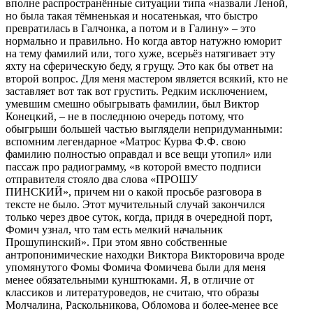
вполне распространённые ситуации типа «назвали Леной,
но была такая тёмненькая и носатенькая, что быстро
превратилась в Галчонка, а потом и в Галину» – это
нормально и правильно. Но когда автор натужно юморит
на тему фамилий или, того хуже, всерьёз натягивает эту
яхту на сферическую беду, я грущу. Это как бы ответ на
второй вопрос. Для меня мастером является всякий, кто не
заставляет вот так вот грустить. Редким исключением,
умевшим смешно обыгрывать фамилии, был Виктор
Конецкий, – не в последнюю очередь потому, что
обыгрыши большей частью выглядели непридуманными:
вспомним легендарное «Матрос Курва Ф.Ф. свою
фамилию полностью оправдал и все вещи утопил» или
пассаж про радиограмму, «в которой вместо подписи
отправителя стояло два слова «ПРОШУ
ПИНСКИЙ», причем ни о какой просьбе разговора в
тексте не было. Этот мучительный случай закончился
только через двое суток, когда, придя в очередной порт,
Фомич узнал, что там есть мелкий начальник
Прошупинский». При этом явно собственные
антропонимические находки Виктора Викторовича вроде
упомянутого Фомы Фомича Фомичева были для меня
менее обязательными кунштюками. Я, в отличие от
классиков и литературоведов, не считаю, что образы
Молчалина, Раскольникова, Обломова и более-менее все