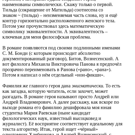
наименованы символически. Скажу только о первой.
Тильда (сокращение от Матильда) соотнесена со
знаком ~ (тильда) – неизменяемая часть слова, ну и ещё
контур горизонтально расположенного женского тела.
Потом уже прочувствовал здесь математическую
символику эквивалентности. А эквивалентность –
ключевая для меня философская проблема.
В романе появляются под своими подлинными именами
С. М. Бонди (с которым происходит абсолютно
документированный разговор), Битов, Вознесенский. А
вот филолога Михаила Викторовича Панова я предпочёл
прозрачно переименовать в Ранова («рано», «рана»).
Потом я написал о нём отдельный «нон-фикшн».
Фамилия же главного героя дана
энигматически.
То есть
как загадка, которую читатель, если захочет, может
разгадать. В романе героя называют просто Андрей или
Андрей Владимирович. А далее расскажу, как вскоре по
выходе романа его фамилию дешифровала моя юная
студентка Мария Раевская (ныне кандидат
филологических наук, известный высоцковед и
журналист). Её восприятие соответствует идеальному для
текста алгоритму. Итак, герой ищет «чёрный»
однотомник Хлебникова, и Андрей Вознесенский, с