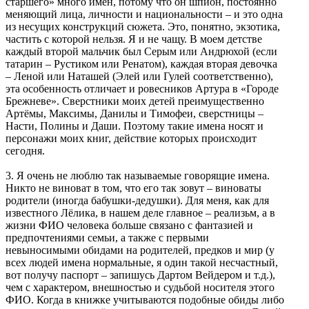
старшего» много имён, потому что он шпион, постоянно
меняющий лица, личности и национальности – и это одна
из несущих конструкций сюжета. Это, понятно, экзотика,
частить с которой нельзя. Я и не чащу. В моем детстве
каждый второй мальчик был Серым или Андрюхой (если
татарин – Рустиком или Ренатом), каждая вторая девочка
– Леной или Наташей (Элей или Гулей соответственно),
эта особенность отличает и ровесников Артура в «Городе
Брежневе». Сверстники моих детей преимущественно
Артёмы, Максимы, Данилы и Тимофеи, сверстницы –
Насти, Полины и Даши. Поэтому такие имена носят и
персонажи моих книг, действие которых происходит
сегодня.
3. Я очень не люблю так называемые говорящие имена.
Никто не виноват в том, что его так зовут – виноваты
родители (иногда бабушки-дедушки). Для меня, как для
известного Лёлика, в нашем деле главное – реализьм, а в
жизни ФИО человека больше связано с фантазией и
предпочтениями семьи, а также с первыми
невыносимыми обидами на родителей, предков и мир (у
всех людей имена нормальные, я один такой несчастный,
вот получу паспорт – запишусь Дартом Вейдером и т.д.),
чем с характером, внешностью и судьбой носителя этого
ФИО. Когда в книжке учитываются подобные обиды либо