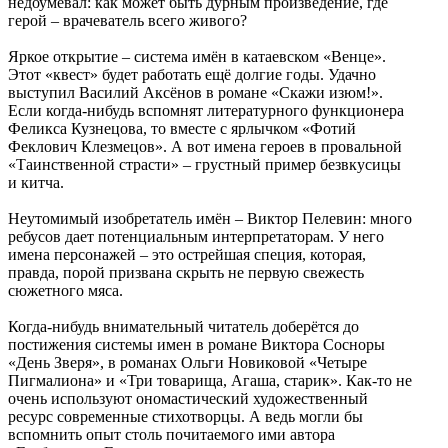
недоумевал: как может быть дурным произведение, где
герой – врачеватель всего живого?
Яркое открытие – система имён в катаевском «Венце».
Этот «квест» будет работать ещё долгие годы. Удачно
выступил Василий Аксёнов в романе «Скажи изюм!».
Если когда-нибудь вспомнят литературного функционера
Феликса Кузнецова, то вместе с ярлычком «Фотий
Феклович Клезмецов». А вот имена героев в провальной
«Таинственной страсти» – грустный пример безвкусицы
и китча.
Неутомимый изобретатель имён – Виктор Пелевин: много
ребусов дает потенциальным интерпретаторам. У него
имена персонажей – это острейшая специя, которая,
правда, порой призвана скрыть не первую свежесть
сюжетного мяса.
Когда-нибудь внимательный читатель доберётся до
постижения системы имен в романе Виктора Сосноры
«День Зверя», в романах Ольги Новиковой «Четыре
Пигмалиона» и «Три товарища, Агаша, старик». Как-то не
очень используют ономастический художественный
ресурс современные стихотворцы. А ведь могли бы
вспомнить опыт столь почитаемого ими автора