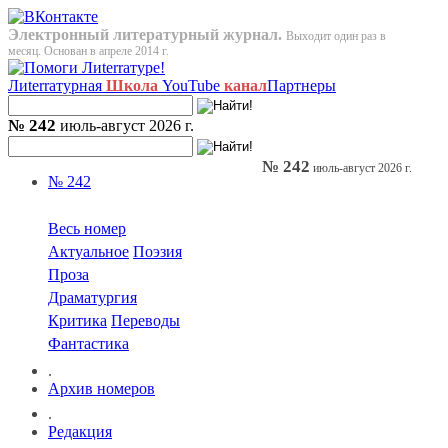
Электронный литературный журнал.
Выходит один раз в
месяц. Основан в апреле 2014 г.
Лиterraтурная
Школа
YouTube
канал
Партнеры
№ 242
июль-август 2026 г.
№ 242
июль-август 2026 г.
№ 242
Весь номер
Актуальное
Поэзия
Проза
Драматургия
Критика
Переводы
Фантастика
.
Архив номеров
.
Редакция