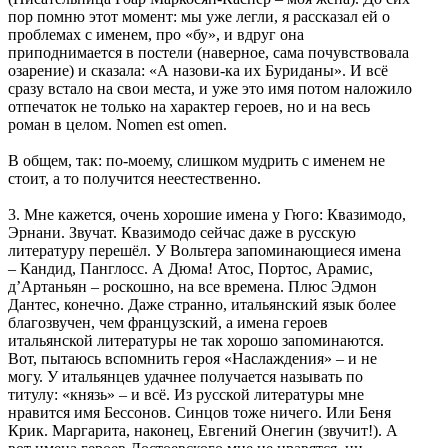
пор помню этот момент: мы уже легли, я рассказал ей о
проблемах с именем, про «бу», и вдруг она
приподнимается в постели (наверное, сама почувствовала
озарение) и сказала: «А назови-ка их Буриданы». И всё
сразу встало на свои места, и уже это имя потом наложило
отпечаток не только на характер героев, но и на весь
роман в целом. Nomen est omen.
В общем, так: по-моему, слишком мудрить с именем не
стоит, а то получится неестественно.
3. Мне кажется, очень хорошие имена у Гюго: Квазимодо,
Эрнани. Звучат. Квазимодо сейчас даже в русскую
литературу перешёл. У Вольтера запоминающиеся имена
– Кандид, Панглосс. А Дюма! Атос, Портос, Арамис,
д’Артаньян – роскошно, на все времена. Плюс Эдмон
Дантес, конечно. Даже странно, итальянский язык более
благозвучен, чем французский, а имена героев
итальянской литературы не так хорошо запоминаются.
Вот, пытаюсь вспомнить героя «Наслаждения» – и не
могу. У итальянцев удачнее получается называть по
титулу: «князь» – и всё. Из русской литературы мне
нравится имя Бессонов. Синцов тоже ничего. Или Беня
Крик. Маргарита, наконец, Евгений Онегин (звучит!). А