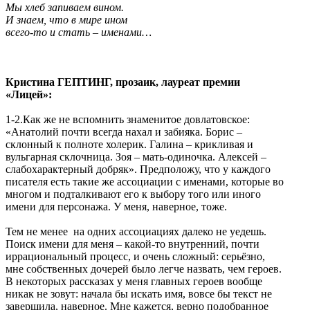
Мы хлеб запиваем вином.
И знаем, что в мире ином
всего-то и стать – именами…
Кристина ГЕПТИНГ, прозаик, лауреат премии
«Лицей»:
1-2.Как же не вспомнить знаменитое довлатовское:
«Анатолий почти всегда нахал и забияка. Борис –
склонный к полноте холерик. Галина – крикливая и
вульгарная склочница. Зоя – мать-одиночка. Алексей –
слабохарактерный добряк». Предположу, что у каждого
писателя есть такие же ассоциации с именами, которые во
многом и подталкивают его к выбору того или иного
имени для персонажа. У меня, наверное, тоже.
Тем не менее на одних ассоциациях далеко не уедешь.
Поиск имени для меня – какой-то внутренний, почти
иррациональный процесс, и очень сложный: серьёзно,
мне собственных дочерей было легче назвать, чем героев.
В некоторых рассказах у меня главных героев вообще
никак не зовут: начала бы искать имя, вовсе бы текст не
завершила, наверное. Мне кажется, верно подобранное