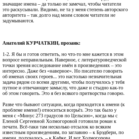
значащие имена – да только не замечал, чтобы читатели
это раскусывали. Видимо, не та у меня степень авторского
авторитета – так долго над моим словом читатели не
задумываются.
Анатолий КУРЧАТКИН, прозаик:
1-2. Я бы и готов ответить, но что-то мне кажется в этом
вопросе неправильным. Наверное, с литературоведческой
точки зрения исследование имён в произведениях – это
интересно. Даже без «наверное». Но писателю говорить
об именах своих героев... это настолько незначительная
задача рядом со всеми другими, чтобы получилось у тебя
путное и отвечающее замыслу, что даже и стыдно как-то
об этом говорить. Это я без всякого притворства говорю.
Разве что бывают ситуации, когда приходится к имени (к
проблеме имени!) относиться всерьёз. Это так было у
меня с «Минус 273 градусов по Цельсию», когда мы с
Еленой Сергеевной Холмогоровой готовили роман к
печати. Всё-таки там несколько отсылок ко всяким
известным произведениям, по заглавию – к Брэдбери, по
имени, получалось, – к Кафке. И вот Холмогорова,