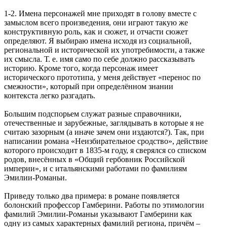
1-2. Имена персонажей мне приходят в голову вместе с
замыслом всего произведения, они играют такую же
конструктивную роль, как и сюжет, и отчасти сюжет
определяют. Я выбираю имена исходя из социальной,
региональной и исторической их употребимости, а также
их смысла. Т. е. имя само по себе должно рассказывать
историю. Кроме того, когда персонаж имеет
исторического прототипа, у меня действует «перенос по
смежности», который при определённом знании
контекста легко разгадать.
Большим подспорьем служат разные справочники,
отечественные и зарубежные, заглядывать в которые я не
считаю зазорным (а иначе зачем они издаются?). Так, при
написании романа «Неизбирательное сродство», действие
которого происходит в 1835-м году, я сверялся со списком
родов, внесённых в «Общий гербовник Российской
империи», и с итальянскими работами по фамилиям
Эмилии-Романьи.
Приведу только два примера: в романе появляется
болонский профессор Гамберини. Работы по этимологии
фамилий Эмилии-Романьи указывают Гамберини как
одну из самых характерных фамилий региона, причём –