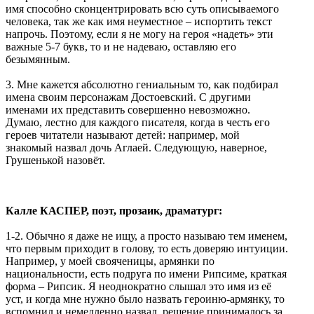
имя способно сконцентрировать всю суть описываемого
человека, так же как имя неуместное – испортить текст
напрочь. Поэтому, если я не могу на героя «надеть» эти
важные 5-7 букв, то и не надеваю, оставляю его
безымянным.
3. Мне кажется абсолютно гениальным то, как подбирал
имена своим персонажам Достоевский. С другими
именами их представить совершенно невозможно.
Думаю, лестно для каждого писателя, когда в честь его
героев читатели называют детей: например, мой
знакомый назвал дочь Аглаей. Следующую, наверное,
Грушенькой назовёт.
Калле КАСПЕР, поэт, прозаик, драматург:
1-2. Обычно я даже не ищу, а просто называю тем именем,
что первым приходит в голову, то есть доверяю интуиции.
Например, у моей свояченицы, армянки по
национальности, есть подруга по имени Рипсиме, краткая
форма – Рипсик. Я неоднократно слышал это имя из её
уст, и когда мне нужно было назвать героиню-армянку, то
вспомнил и немедленно назвал, решение принималось за