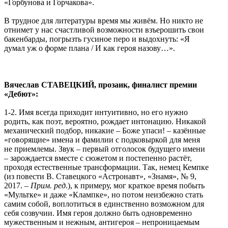
«Горбунова и Горчакова».
В трудное для литературы время мы живём. Но никто не
отнимет у нас счастливой возможности взъерошить свои
бакенбарды, погрызть гусиное перо и выдохнуть: «Я
думал уж о форме плана / И как героя назову…».
Вячеслав СТАВЕЦКИЙ, прозаик, финалист премии
«Дебют»:
1-2. Имя всегда приходит интуитивно, но его нужно
родить, как поэт, вероятно, рождает интонацию. Никакой
механический подбор, никакие – Боже упаси! – казённые
«говорящие» имена и фамилии с подковыркой для меня
не приемлемы. Звук – первый отголосок будущего имени
– зарождается вместе с сюжетом и постепенно растёт,
проходя естественные трансформации. Так, немец Кемпке
(из повести В. Ставецкого «Астронавт», «Знамя», № 9,
2017. –
Прим. ред
.), к примеру, мог краткое время побыть
«Мультке» и даже «Клампке», но потом неизбежно стать
самим собой, воплотиться в единственно возможном для
себя созвучии. Имя героя должно быть одновременно
мужественным и нежным, антигероя – непроницаемым