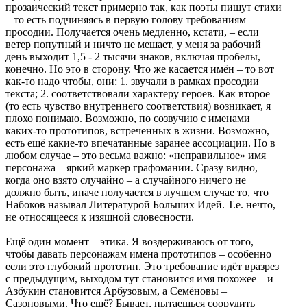
прозаический текст примерно так, как поэты пишут стихи
– то есть подчиняясь в первую голову требованиям
просодии. Получается очень медленно, кстати, – если
ветер попутный и ничто не мешает, у меня за рабочий
день выходит 1,5 - 2 тысячи знаков, включая пробелы,
конечно. Но это в сторону. Что же касается имён – то вот
как-то надо чтобы, они: 1. звучали в рамках просодии
текста; 2. соответствовали характеру героев. Как второе
(то есть чувство внутреннего соответствия) возникает, я
плохо понимаю. Возможно, по созвучию с именами
каких-то прототипов, встреченных в жизни. Возможно,
есть ещё какие-то впечатанные заранее ассоциации. Но в
любом случае – это весьма важно: «неправильное» имя
персонажа – яркий маркер графомании. Сразу видно,
когда оно взято случайно – а случайного ничего не
должно быть, иначе получается в лучшем случае то, что
Набоков называл Литературой Больших Идей. Т.е. нечто,
не относящееся к изящной словесности.
Ещё один момент – этика. Я воздерживаюсь от того,
чтобы давать персонажам имена прототипов – особенно
если это глубокий прототип. Это требование идёт вразрез
с предыдущим, выходом тут становится имя похожее – и
Азбукин становится Арбузовым, а Семёновы –
Сазоновыми. Что ещё? Бывает, пытаешься соорудить