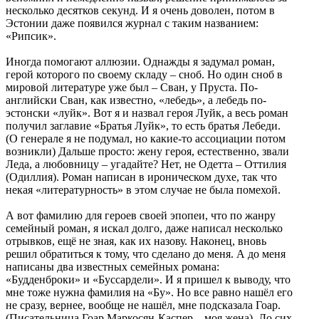
несколько десятков секунд. И я очень доволен, потом в
Эстонии даже появился журнал с таким названием:
«Рипсик».
Иногда помогают аллюзии. Однажды я задумал роман,
герой которого по своему складу – сноб. Но один сноб в
мировой литературе уже был – Сван, у Пруста. По-
английски Сван, как известно, «лебедь», а лебедь по-
эстонски «луйк». Вот я и назвал героя Луйк, а весь роман
получил заглавие «Братья Луйк», то есть братья Лебеди.
(О генерале я не подумал, но какие-то ассоциации потом
возникли) Дальше просто: жену героя, естественно, звали
Леда, а любовницу – угадайте? Нет, не Одетта – Оттилия
(Одиллия). Роман написан в ироническом духе, так что
некая «литературность» в этом случае не была помехой.
А вот фамилию для героев своей эпопеи, что по жанру
семейный роман, я искал долго, даже написал несколько
отрывков, ещё не зная, как их назову. Наконец, вновь
решил обратиться к тому, что сделано до меня. А до меня
написаны два известных семейных романа:
«Будденброки» и «Буссардели». И я пришел к выводу, что
мне тоже нужна фамилия на «Бу». Но все равно нашёл его
не сразу, вернее, вообще не нашёл, мне подсказала Гоар.
(Писательница Гоар Маркосян-Каспер – моя жена). До сих