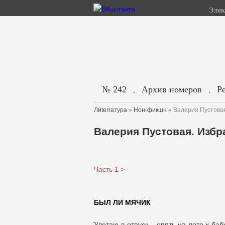
Элек
№ 242
Архив номеров
Р
.
.
Лиterraтура
»
Нон-фикшн
» Валерия Пустовая.
Валерия Пустовая. Избра
Часть 1 >
БЫЛ ЛИ МЯЧИК
Улетаю в отпуск – опять на лето к ба