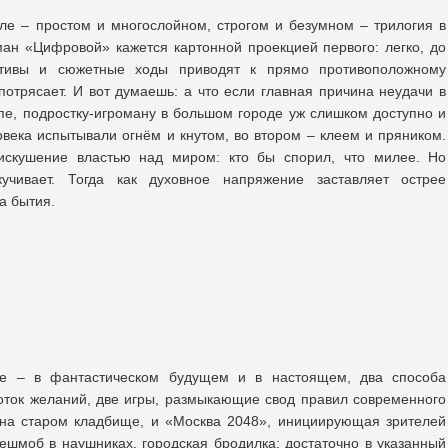
ле – простом и многослойном, строгом и безумном – трилогия в
ан «Цифровой» кажется картонной проекцией первого: легко, до
отивы и сюжетные ходы приводят к прямо противоположному
потрясает. И вот думаешь: а что если главная причина неудачи в
орпе, подростку-игроману в большом городе уж слишком доступно и
века испытывали огнём и кнутом, во втором – клеем и пряником.
искушение властью над миром: кто бы спорил, что милее. Но
кучивает. Тогда как духовное напряжение заставляет острее
а бытия.
ве – в фантастическом будущем и в настоящем, два способа
оток желаний, две игры, размыкающие свод правил современного
 на старом кладбище, и «Москва 2048», инициирующая зрителей
ешмоб в наушниках, городская бродилка: достаточно в указанный