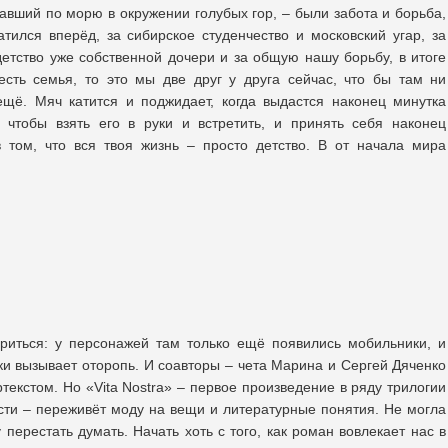
авший по морю в окружении голубых гор, – были забота и борьба,
атился вперёд, за сибирское студенчество и московский угар, за
детство уже собственной дочери и за общую нашу борьбу, в итоге
сть семья, то это мы две друг у друга сейчас, что бы там ни
щё. Мяч катится и поджидает, когда выдастся наконец минутка
 чтобы взять его в руки и встретить, и принять себя наконец
в том, что вся твоя жизнь – просто детство. В от начала мира
ариться: у персонажей там только ещё появились мобильники, и
ки вызывает оторопь. И соавторы – чета Марина и Сергей Дяченко
текстом. Но «Vita Nostra» – первое произведение в ряду трилогии
ти – переживёт моду на вещи и литературные понятия. Не могла
 перестать думать. Начать хоть с того, как роман вовлекает нас в