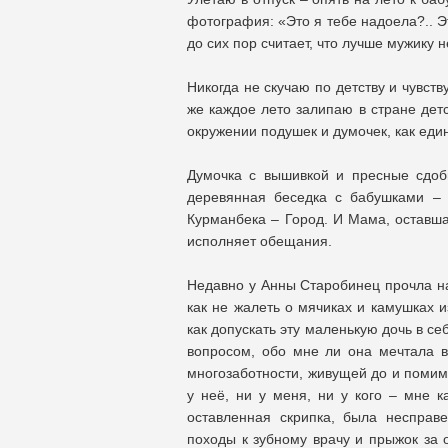
фотография: «Это я тебе надоела?.. Э
до сих пор считает, что лучше мужику 
Никогда не скучаю по детству и чувств
же каждое лето залипаю в стране детс
окружении подушек и думочек, как еди
Думочка с вышивкой и пресные сдоб
деревянная беседка с бабушками – 
Курманбека – Город. И Мама, оставша
исполняет обещания.
Недавно у Анны Старобинец прочла на
как не жалеть о мячиках и камушках и
как допускать эту маленькую дочь в се
вопросом, обо мне ли она мечтала в
многозаботности, живущей до и помим
у неё, ни у меня, ни у кого – мне к
оставленная скрипка, была несправ
походы к зубному врачу и прыжок за 