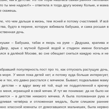
то ты мне надоел!» – ответила я тогда другу моему Кольке, и мама
не скажешь.
ую, что чем дальше в жизнь, тем ясней и потому счастливей. И всё
тва, будто в перине, которую взбивала бабушка, и сама росшая в
нственная дочь.
нушки – Бабушка, табак и якорь на руке – Дедушка, крапива и
Двор, арык с мутной бурной водой и стадион имени богатыря
яся в далёкой Москве, во сне обещает сниться каждую ночь и не
бравший популярность пост про то, как отпускать растущую дочь,
з моря. У меня пока детей нет, и потому куда больше интересует,
бе и тех, кто давно расстался с мячиком. Бывает, подкалываю маму
 детстве – и вдруг вижу её той, ещё не подцепленной к крючку
о меня, играющей в свой мячик. И тут же понимаю: да не было ни
ажется – в детстве никакого мячика. А была поломанная рука и
едливая четвёрка и отложенная медаль, были слишком ранние
окно классной комнаты от домогавшихся мальчишек, была нервно