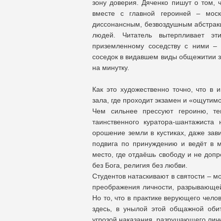
зону доверия. Дяченко пишут о том, 
вместе с главной героиней – моск
диссонансным, безвоздушным абстракц
людей. Читатель вытерпливает эт
приземленному соседству с ними – 
соседок в видавшем виды общежитии за
на минутку.
Как это художественно точно, что в 
зала, где проходит экзамен и «ощутим
Чем сильнее прессуют героиню, т
таинственного куратора-шантажиста
орошение земли в кустиках, даже зав
подвига по принуждению и ведёт в м
место, где отдаёшь свободу и не допр
без Бога, религия без любви.
Студентов натаскивают в святости – м
преображения личности, разрывающей
Но то, что в практике верующего чел
здесь, в унылой этой общажной оби
угрозой наказания, разрушающего личн