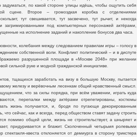
о задуматься, по какой стороне улицы идёшь, чтобы ощутить себя
ой сцене. Второе – громоздкая коробка с отделениями
скользит, тут свешивается, тут засвечено, тут рычит, и некогда
 и загримированными под компьютерных персонажей актёрами,
тпущенные на исполнение заданий и накопление бонусов два часа.
ловности, колебания между следованием правилам игры – голосу в
рждением собственной воли. Конфликт политический – и в диспуте
ображаемо разрушенной площади в «Москве 2048» при желании
вой сильной руке и модной гражданской инициативе.
нтов, тщащихся заработать на визу в большую Москву, пытается
авому железу и верёвочным лесенкам общий нравственный смысл.
ощущением, что за силы порядка, при всём уважении, играть куда
ваются, перепалки между актёрами отрепетированы, костюмы
вать жизнь получается, и, бродя по пугающе декорированным
 что сейчас, как и всегда, перед обществом ставят задачу строить
тся помимо общей цели, жизнь не строительствует, а шныряет и
ивает, придуривается и блажит. Сколоченный четырьмя ролевыми
р спектакля-квеста отклоняется от демиурга в сторону трикстера