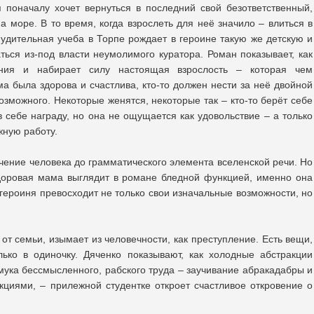
я поначалу хочет вернуться в последний свой безответственный,
а море. В то время, когда взрослеть для неё значило – влиться в
дительная учеба в Торпе рождает в героине такую же детскую и
ться из-под власти неумолимого куратора. Роман показывает, как
ения и набирает силу настоящая взрослость – которая чем
а была здорова и счастлива, кто-то должен нести за неё двойной
возможного. Некоторые женятся, некоторые так – кто-то берёт себе
т в себе награду, но она не ощущается как удовольствие – а только
жную работу.
чение человека до грамматического элемента вселенской речи. Но
здоровая мама выглядит в романе бледной функцией, именно она
 героиня превосходит не только свои изначальные возможности, но
т семьи, изымает из человечности, как преступление. Есть вещи,
ько в одиночку. Дяченко показывают, как холодные абстракции
мука бессмысленного, рабского труда – заучивание абракадабры и
циями, – прилежной студентке откроет счастливое откровение о