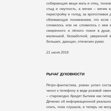
собирающая вещи мать и отец, тосков
стыд и смутность, а мячик – мячик к
перестройку и голод, за кропотливое 
сближающую пониманием, что если е
сложилось или не сложилось с кем е
смиренного и лёгкого покоя в душе,
маленькой, беззаботной, уверенной 
больших, дающих, отеческих руках.
21 июля 2016
РЫЧАГ ДУХОВНОСТИ
Ретро-фантастика, роман успел сост
чехол к телефону в виде розовой свин
– старомодно бредят бытием как гипер
Дяченко об информационной реальнос
спать, пока слушала, и теперь не могу