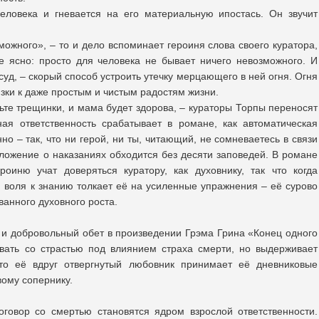
еловека и гневается на его материальную ипостась. Он звучит
можного», – то и дело вспоминает героиня слова своего куратора,
е ясно: просто для человека не бывает ничего невозможного. И
осуд, – скорый способ устроить утечку мерцающего в ней огня. Огня
ки к даже простым и чистым радостям жизни.
ьте трещинки, и мама будет здорова, – кураторы Торпы переносят
ая ответственность срабатывает в романе, как автоматическая
о – так, что ни герой, ни ты, читающий, не сомневаетесь в связи
ложение о наказаниях обходится без десяти заповедей. В романе
оиню учат доверяться куратору, как духовнику, так что когда
 воля к знанию толкает её на усиленные упражнения – её сурово
анного духовного роста.
» и добровольный обет в произведении Грэма Грина «Конец одного
рвать со страстью под влиянием страха смерти, но выдерживает
то её вдруг отвергнутый любовник принимает её дневниковые
ому сопернику.
оговор со смертью становятся ядром взрослой ответственности.