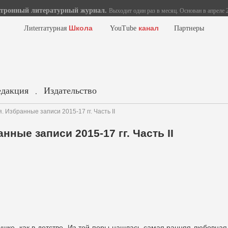
тронный литературный журнал.
Выходит один раз в месяц. Основан в апреле 2
Школа
канал
Лиterraтурная
YouTube
Партнеры
едакция
Издательство
.
 Избранные записи 2015-17 гг. Часть II
нные записи 2015-17 гг. Часть II
бушке, как в детстве. Из той поры нашлась самая ранняя любовная