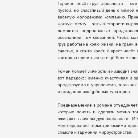
Героиня несёт груз взрослости – хот
пустой, но счастливый день с мамой н
весёлую молодёжную компанию. Прину
жалкую мечту – хоть в старости вырва
ломаются подростковые представл
осознанней, тем скованней. Чтобы мам
груз работы на краю жизни, на грани 
счастье, а кто-то крест. И крест несё
как право приняться за ещё более сло
Роман ломает личность и низводит зна
вот парадокс: именно счастливая и 
предсказуема и управляема, тогда как
и ожидания изощрённых кураторов.
Предназначение в романе отъединяет о
которые понять и сделать можно тол
оживают в личном духовном опыте. И 
жонглирование геометрическими проек
смысле и гармонии мироустройства.