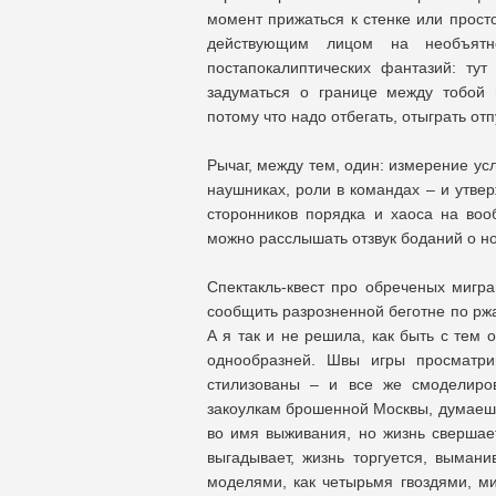
момент прижаться к стенке или прост
действующим лицом на необъятн
постапокалиптических фантазий: тут 
задуматься о границе между тобой
потому что надо отбегать, отыграть о
Рычаг, между тем, один: измерение ус
наушниках, роли в командах – и утве
сторонников порядка и хаоса на во
можно расслышать отзвук боданий о но
Спектакль-квест про обреченых мигра
сообщить разрозненной беготне по рж
А я так и не решила, как быть с тем 
однообразней. Швы игры просматри
стилизованы – и все же смоделиро
закоулкам брошенной Москвы, думаешь,
во имя выживания, но жизнь свершае
выгадывает, жизнь торгуется, выман
моделями, как четырьмя гвоздями, ми