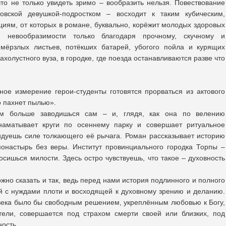
что не только увидеть зримо – вообразить нельзя. Повествование
овской девушкой-подростком – восходит к таким кубическим,
иям, от которых в романе, буквально, корёжит молодых здоровых
и невообразимости только благодаря прочному, скучному и
мёрзлых листьев, потёкших батарей, убогого пойла и курящих
холустного вуза, в городке, где поезда останавливаются разве что
иное измерение герои-студенты готовятся прорваться из актового
о пахнет пылью».
ем больше заводишься сам – и, глядя, как она по велению
 наматывает круги по осеннему парку и совершает ритуальное
идуешь силе толкающего её рычага. Роман рассказывает историю
онастырь без веры. Институт провинциального городка Торпы –
осишься милости. Здесь остро чувствуешь, что такое – духовность
ожно сказать и так, ведь перед нами история подлинного и полного
 с нуждами плоти и восходящей к духовному зрению и деланию.
овека было бы свободным решением, укреплённым любовью к Богу,
тели, совершается под страхом смерти своей или близких, под
ость.