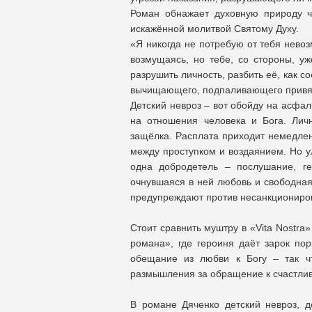
Роман обнажает духовную природу ч
искажённой молитвой Святому Духу.
«Я никогда не потребую от тебя невоз
возмущаясь, но тебе, со стороны, уж
разрушить личность, разбить её, как с
вычищающего, подпаливающего привяз
Детский невроз – вот обойду на асфал
на отношения человека и Бога. Личн
защёлка. Расплата приходит немедленн
между проступком и воздаянием. Но у
одна добродетель – послушание, гер
очнувшаяся в ней любовь и свободная
предупреждают против несанкциониров
Стоит сравнить муштру в «Vita Nostra
романа», где героиня даёт зарок по
обещание из любви к Богу – так ч
размышления за обращение к счастлив
В романе Дяченко детский невроз, д