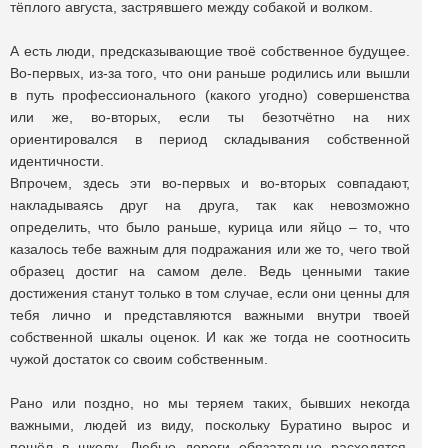
тёплого августа, застрявшего между собакой и волком.
А есть люди, предсказывающие твоё собственное будущее.
Во-первых, из-за того, что они раньше родились или вышли
в путь профессионального (какого угодно) совершенства
или же, во-вторых, если ты безотчётно на них
ориентировался в период складывания собственной
идентичности.
Впрочем, здесь эти во-первых и во-вторых совпадают,
накладываясь друг на друга, так как невозможно
определить, что было раньше, курица или яйцо – то, что
казалось тебе важным для подражания или же то, чего твой
образец достиг на самом деле. Ведь ценными такие
достижения станут только в том случае, если они ценны для
тебя лично и представляются важными внутри твоей
собственной шкалы оценок. И как же тогда не соотносить
чужой достаток со своим собственным.
Рано или поздно, но мы теряем таких, бывших некогда
важными, людей из виду, поскольку Буратино вырос и
пошёл в школу. Любые дороги обязательно расходятся,