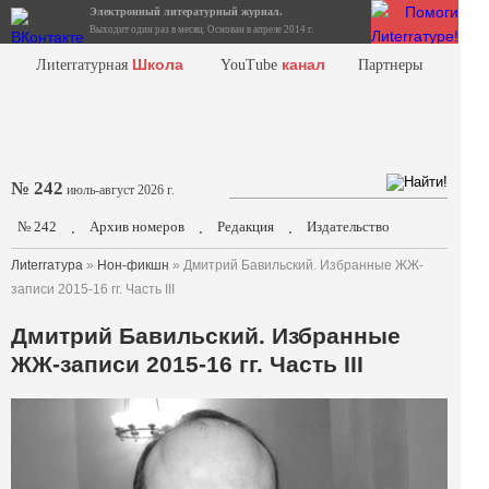
Электронный литературный журнал.
Выходит один раз в месяц. Основан в апреле 2014 г.
Школа
канал
Лиterraтурная
YouTube
Партнеры
№ 242
июль-август 2026 г.
№ 242
Архив номеров
Редакция
Издательство
.
.
.
Лиterraтура
»
Нон-фикшн
» Дмитрий Бавильский. Избранные ЖЖ-
записи 2015-16 гг. Часть III
Дмитрий Бавильский. Избранные
ЖЖ-записи 2015-16 гг. Часть III