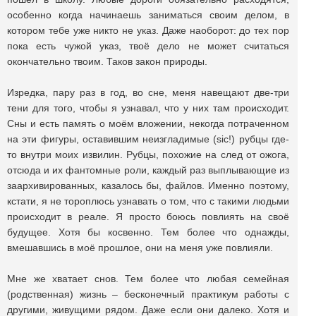
особенно когда начинаешь заниматься своим делом, в
котором тебе уже никто не указ. Даже наоборот: до тех пор
пока есть чужой указ, твоё дело не может считаться
окончательно твоим. Таков закон природы.
Изредка, пару раз в год, во сне, меня навещают две-три
тени для того, чтобы я узнавал, что у них там происходит.
Сны и есть память о моём вложении, некогда потраченном
на эти фигуры, оставившим неизгладимые (sic!) рубцы где-
то внутри моих извилин. Рубцы, похожие на след от ожога,
отсюда и их фантомные роли, каждый раз выплывающие из
заархивированных, казалось бы, файлов. Именно поэтому,
кстати, я не тороплюсь узнавать о том, что с такими людьми
происходит в реале. Я просто боюсь повлиять на своё
будущее. Хотя бы косвенно. Тем более что однажды,
вмешавшись в моё прошлое, они на меня уже повлияли.
Мне же хватает снов. Тем более что любая семейная
(родственная) жизнь – бесконечный практикум работы с
другими, живущими рядом. Даже если они далеко. Хотя и