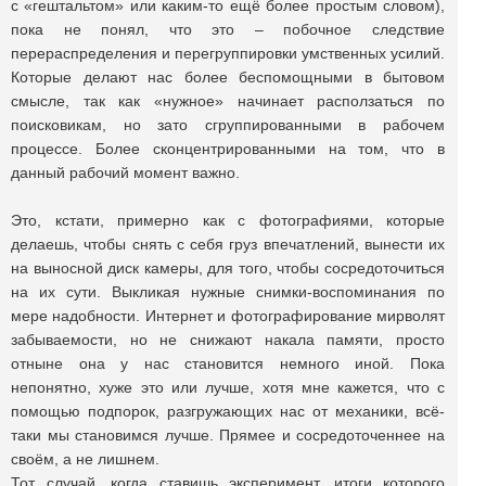
с «гештальтом» или каким-то ещё более простым словом),
пока не понял, что это – побочное следствие
перераспределения и перегруппировки умственных усилий.
Которые делают нас более беспомощными в бытовом
смысле, так как «нужное» начинает расползаться по
поисковикам, но зато сгруппированными в рабочем
процессе. Более сконцентрированными на том, что в
данный рабочий момент важно.
Это, кстати, примерно как с фотографиями, которые
делаешь, чтобы снять с себя груз впечатлений, вынести их
на выносной диск камеры, для того, чтобы сосредоточиться
на их сути. Выкликая нужные снимки-воспоминания по
мере надобности. Интернет и фотографирование мирволят
забываемости, но не снижают накала памяти, просто
отныне она у нас становится немного иной. Пока
непонятно, хуже это или лучше, хотя мне кажется, что с
помощью подпорок, разгружающих нас от механики, всё-
таки мы становимся лучше. Прямее и сосредоточеннее на
своём, а не лишнем.
Тот случай, когда ставишь эксперимент, итоги которого