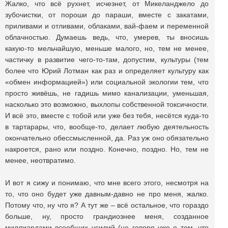
Жалко, что всё рухнет, исчезнет, от Микеланджело до
зубочистки, от пороши до параши, вместе с закатами,
приливами и отливами, облаками, вай-фаем и переменной
облачностью. Думаешь ведь, что, умерев, ты вносишь
какую-то мельчайшую, меньше малого, но, тем не менее,
частичку в развитие чего-то-там, допустим, культуры (тем
более что Юрий Лотман как раз и определяет культуру как
«обмен информацией») или социальной экологии тем, что
просто живёшь, не гадишь мимо канализации, уменьшая,
насколько это возможно, выхлопы собственной токсичности.
И всё это, вместе с тобой или уже без тебя, несётся куда-то
в тартарары, что, вообще-то, делает любую деятельность
окончательно обессмысленной, да. Раз уж оно обязательно
накроется, рано или поздно. Конечно, поздно. Но, тем не
менее, неотвратимо.
И вот я сижу и понимаю, что мне всего этого, несмотря на
то, что оно будет уже давным-давно не про меня, жалко.
Потому что, ну что я? А тут же – всё остальное, что гораздо
больше, ну, просто грандиознее меня, созданное
миллиардами всеобщих усилий (не говоря уже о том, что