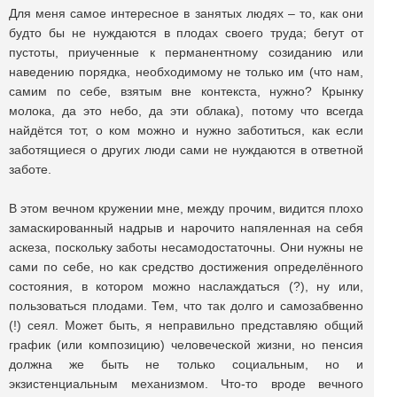
Для меня самое интересное в занятых людях – то, как они
будто бы не нуждаются в плодах своего труда; бегут от
пустоты, приученные к перманентному созиданию или
наведению порядка, необходимому не только им (что нам,
самим по себе, взятым вне контекста, нужно? Крынку
молока, да это небо, да эти облака), потому что всегда
найдётся тот, о ком можно и нужно заботиться, как если
заботящиеся о других люди сами не нуждаются в ответной
заботе.
В этом вечном кружении мне, между прочим, видится плохо
замаскированный надрыв и нарочито напяленная на себя
аскеза, поскольку заботы несамодостаточны. Они нужны не
сами по себе, но как средство достижения определённого
состояния, в котором можно наслаждаться (?), ну или,
пользоваться плодами. Тем, что так долго и самозабвенно
(!) сеял. Может быть, я неправильно представляю общий
график (или композицию) человеческой жизни, но пенсия
должна же быть не только социальным, но и
экзистенциальным механизмом. Что-то вроде вечного