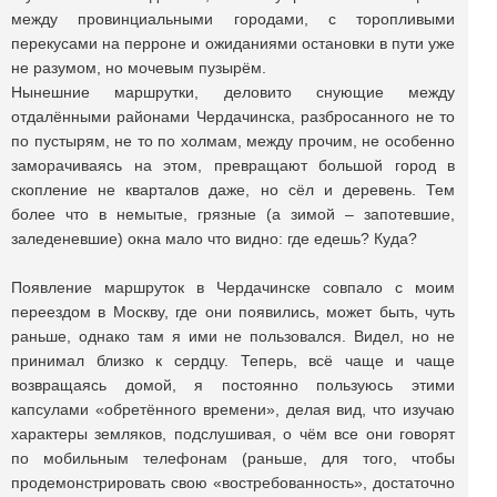
между провинциальными городами, с торопливыми
перекусами на перроне и ожиданиями остановки в пути уже
не разумом, но мочевым пузырём.
Нынешние маршрутки, деловито снующие между
отдалёнными районами Чердачинска, разбросанного не то
по пустырям, не то по холмам, между прочим, не особенно
заморачиваясь на этом, превращают большой город в
скопление не кварталов даже, но сёл и деревень. Тем
более что в немытые, грязные (а зимой – запотевшие,
заледеневшие) окна мало что видно: где едешь? Куда?
Появление маршруток в Чердачинске совпало с моим
переездом в Москву, где они появились, может быть, чуть
раньше, однако там я ими не пользовался. Видел, но не
принимал близко к сердцу. Теперь, всё чаще и чаще
возвращаясь домой, я постоянно пользуюсь этими
капсулами «обретённого времени», делая вид, что изучаю
характеры земляков, подслушивая, о чём все они говорят
по мобильным телефонам (раньше, для того, чтобы
продемонстрировать свою «востребованность», достаточно