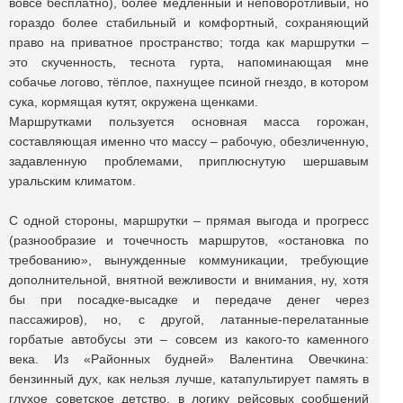
вовсе бесплатно), более медленный и неповоротливый, но
гораздо более стабильный и комфортный, сохраняющий
право на приватное пространство; тогда как маршрутки –
это скученность, теснота гурта, напоминающая мне
собачье логово, тёплое, пахнущее псиной гнездо, в котором
сука, кормящая кутят, окружена щенками.
Маршрутками пользуется основная масса горожан,
составляющая именно что массу – рабочую, обезличенную,
задавленную проблемами, приплюснутую шершавым
уральским климатом.
С одной стороны, маршрутки – прямая выгода и прогресс
(разнообразие и точечность маршрутов, «остановка по
требованию», вынужденные коммуникации, требующие
дополнительной, внятной вежливости и внимания, ну, хотя
бы при посадке-высадке и передаче денег через
пассажиров), но, с другой, латанные-перелатанные
горбатые автобусы эти – совсем из какого-то каменного
века. Из «Районных будней» Валентина Овечкина:
бензинный дух, как нельзя лучше, катапультирует память в
глухое советское детство, в логику рейсовых сообщений