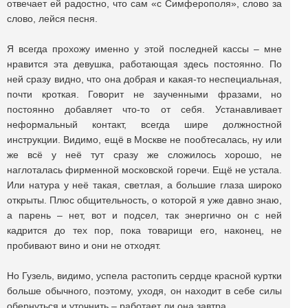
отвечает ей радостно, что сам «с Симферополя», слово за
слово, лейся песня.
Я всегда прохожу именно у этой последней кассы – мне
нравится эта девушка, работающая здесь постоянно. По
ней сразу видно, что она добрая и какая-то неспециальная,
почти кроткая. Говорит не заученными фразами, но
постоянно добавляет что-то от себя. Устанавливает
неформальный контакт, всегда шире должностной
инструкции. Видимо, ещё в Москве не пообтесалась, ну или
же всё у неё тут сразу же сложилось хорошо, не
наглоталась фирменной московской горечи. Ещё не устала.
Или натура у неё такая, светлая, а большие глаза широко
открыты. Плюс общительность, о которой я уже давно знаю,
а парень – нет, вот и подсел, так энергично он с ней
кадрится до тех пор, пока товарищи его, наконец, не
пробивают вино и они не отходят.
Но Гузель, видимо, успела растопить сердце красной куртки
больше обычного, поэтому, уходя, он находит в себе силы
обернуться и уточнить – работает ли она завтра.