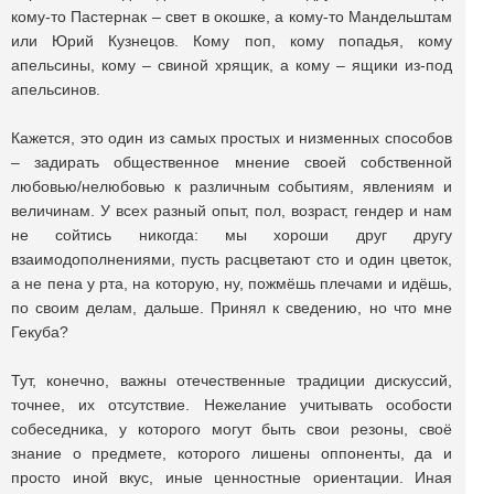
кому-то Пастернак – свет в окошке, а кому-то Мандельштам
или Юрий Кузнецов. Кому поп, кому попадья, кому
апельсины, кому – свиной хрящик, а кому – ящики из-под
апельсинов.
Кажется, это один из самых простых и низменных способов
– задирать общественное мнение своей собственной
любовью/нелюбовью к различным событиям, явлениям и
величинам. У всех разный опыт, пол, возраст, гендер и нам
не сойтись никогда: мы хороши друг другу
взаимодополнениями, пусть расцветают сто и один цветок,
а не пена у рта, на которую, ну, пожмёшь плечами и идёшь,
по своим делам, дальше. Принял к сведению, но что мне
Гекуба?
Тут, конечно, важны отечественные традиции дискуссий,
точнее, их отсутствие. Нежелание учитывать особости
собеседника, у которого могут быть свои резоны, своё
знание о предмете, которого лишены оппоненты, да и
просто иной вкус, иные ценностные ориентации. Иная