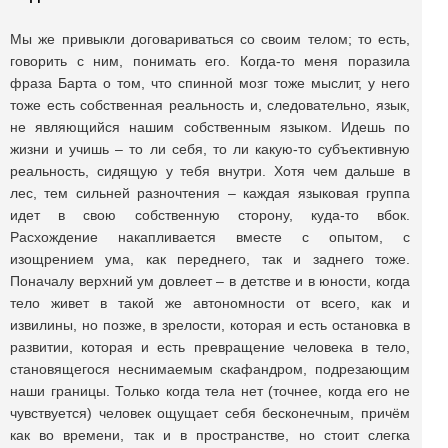
Мы же привыкли договариваться со своим телом; то есть,
говорить с ним, понимать его. Когда-то меня поразила
фраза Барта о том, что спинной мозг тоже мыслит, у него
тоже есть собственная реальность и, следовательно, язык,
не являющийся нашим собственным языком. Идешь по
жизни и учишь – то ли себя, то ли какую-то субъективную
реальность, сидящую у тебя внутри. Хотя чем дальше в
лес, тем сильней разночтения – каждая языковая группа
идет в свою собственную сторону, куда-то вбок.
Расхождение накапливается вместе с опытом, с
изощрением ума, как переднего, так и заднего тоже.
Поначалу верхний ум довлеет – в детстве и в юности, когда
тело живет в такой же автономности от всего, как и
извилины, но позже, в зрелости, которая и есть остановка в
развитии, которая и есть превращение человека в тело,
становящегося неснимаемым скафандром, подрезающим
наши границы. Только когда тела нет (точнее, когда его не
чувствуется) человек ощущает себя бесконечным, причём
как во времени, так и в пространстве, но стоит слегка