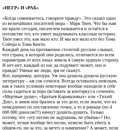
«НЕГР» И «РАБ»
«Когда сомневаетесь, говорите правду». Это сказал один
из величайших писателей мира – Марк Твен. Что бы нам
ни врали сегодня, писателем называется и остаётся в
потомстве тот, кто умеет выдумывать классные истории.
Твен умел это, как мало кто. И мы все мало кто без Тома
Сойера и Тома Кенти.
Каждый день на протяжении столетий русские слышат,
что страна, в которой они родились, отличается по всем
параметрам от всех иных земель в самую худшую сторону.
И нет-нет, каждый из нас да подумает: может, оно и
правда? Умные же люди, зря не скажут.
Вот, например, цензура. Уж она душила-душила русскую
литературу – аж сок сочился. Всегда оставалось неясным,
как в таких условиях некоторые вообще находили в себе
силы садиться за перо (вставать за конторку) и сочинять
«Мертвые души», «Братьев Карамазовых» или «Тихий
Дон», и зачем они брались за это дело, если знали, что их
немедленно по поставлении точки, а то и раньше (по 4
000 000 доносов!!!) начнут душить-душить. Только
потому, что «эту песню не задушишь, не убьёшь»? Но,
может, лучше вообще без песни, нежели быть убиту, в
общем-то, ни за что, за мечту и намерение? А может, пели