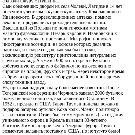
содрали шкуру с Пушкина.
Сын обедневших дворян из села Чолеви, Лагидзе в 14 лет
поступил учеником в кутаисскую аптеку Кокочашвили и
Ивановского. В дореволюционных аптеках, помимо
лекарств, продавались прохладительные напитки.
Высланный из Польши по политическим мотивам
магистр фармакологии Цезарь Карлович Ивановский к
лимонаду ученика и приставил. Митрофан понюхал
иностранные эссенции, на основе которых делались
напитки, и вскоре создал, как мы бы сказали,
эксклюзивную рецептуру приготовления натуральных
фруктовых вод. А уже в 1900-м г. открыл в Кутаиси
собственную кустарную фабричку по изготовлению
сиропов из плодов, фруктов и трав. Через некоторое время
фабричка превратилась в оборудованный по последнему
слову техники завод.
Ну, про лимонадную славу более-менее известно. После
Тегеранской конференции Черчилль заказал 2000 бутылок
божественного напитка, выставленного Сталиным. В
1952 г. президент США Гарри Трумэн прислал вождю в
подарок батарею бутылок Кока-колы. Члены политбюро
языки заглотили. Ответ был симметричным. Для создания
уникального сиропа в Кремль вызвали 83-летнего
Лагидзе. Лимонад произвел в Америке фурор. Трумэн
возмечтал наладить поставку в США, но не тут-то было!