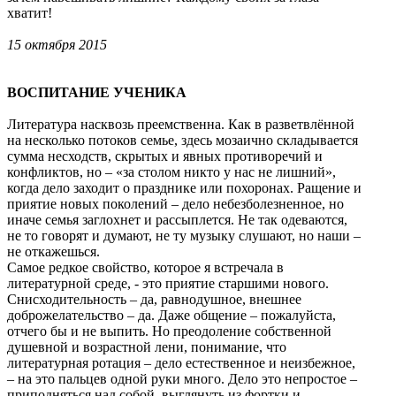
хватит!
15 октября 2015
ВОСПИТАНИЕ УЧЕНИКА
Литература насквозь преемственна. Как в разветвлённой
на несколько потоков семье, здесь мозаично складывается
сумма несходств, скрытых и явных противоречий и
конфликтов, но – «за столом никто у нас не лишний»,
когда дело заходит о празднике или похоронах. Ращение и
приятие новых поколений – дело небезболезненное, но
иначе семья заглохнет и рассыплется. Не так одеваются,
не то говорят и думают, не ту музыку слушают, но наши –
не откажешься.
Самое редкое свойство, которое я встречала в
литературной среде, - это приятие старшими нового.
Снисходительность – да, равнодушное, внешнее
доброжелательство – да. Даже общение – пожалуйста,
отчего бы и не выпить. Но преодоление собственной
душевной и возрастной лени, понимание, что
литературная ротация – дело естественное и неизбежное,
– на это пальцев одной руки много. Дело это непростое –
приподняться над собой, выглянуть из фортки и