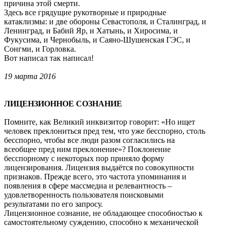
причина этой смерти.
Здесь все грядущие рукотворные и природные
катаклизмы: и две обороны Севастополя, и Сталинград, и
Ленинград, и Бабий Яр, и Хатынь, и Хиросима, и
Фукусима, и Чернобыль, и Саяно-Шушенская ГЭС, и
Сонгми, и Горловка.
Вот написал так написал!
19 марта 2016
ЛИЦЕНЗИОННОЕ СОЗНАНИЕ
Помните, как Великий инквизитор говорит: «Но ищет
человек преклониться пред тем, что уже бесспорно, столь
бесспорно, чтобы все люди разом согласились на
всеобщее пред ним преклонение»? Поклонение
бесспорному с некоторых пор приняло форму
лицензирования. Лицензия выдаётся по совокупности
признаков. Прежде всего, это частота упоминания и
появления в сфере массмедиа и релевантность –
удовлетворенность пользователя поисковыми
результатами по его запросу.
Лицензионное сознание, не обладающее способностью к
самостоятельному суждению, способно к механической