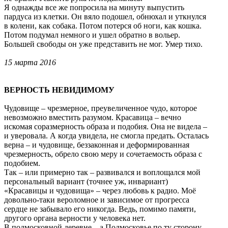
Я однажды все же попросила на минуту выпустить
пардуса из клетки. Он вяло подошел, обнюхал и уткнулся
в колени, как собака. Потом потерся об ноги, как кошка.
Потом подумал немного и ушел обратно в вольер.
Большей свободы он уже представить не мог. Умер тихо.
15 марта 2016
ВЕРНОСТЬ НЕВИДИМОМУ
Чудовище – чрезмерное, преувеличенное чудо, которое
невозможно вместить разумом. Красавица – вечно
искомая соразмерность образа и подобия. Она не видела –
и уверовала. А когда увидела, не смогла предать. Осталась
верна – и чудовище, беззаконная и деформированная
чрезмерность, обрело свою меру и сочетаемость образа с
подобием.
Так – или примерно так – развивался и воплощался мой
персональный вариант (точнее уж, инвариант)
«Красавицы и чудовища» – через любовь к радио. Моё
довольно-таки вероломное и зависимое от прогресса
сердце не забывало его никогда. Ведь, помимо памяти,
другого органа верности у человека нет.
В подмосковной деревне – а Подмосковье по ту сторону