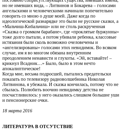
постоянно соприсутствующих существа, имевших имена,
но не имевших вида, – Литвинов и Бокарева – голосами
ангельскими и человеческими начинали попечительно
говорить со мною о душе моей. Даже когда по
идеологической разнарядке это были не русские сказки, а
«Мальчиш-Кибальчиш» или не столь раскрученная
«Сказка о громком барабане», где «проклятые буржуины»
тоже долго пытали, а потом убивали ребенка, классовые
истязания были сколь возможно очеловечены и
«ангелизированы» голосами этих невидимок. Во всяком
случае, им я во многом обязана внутренним
преодолением ненависти и глухоты. «Эй, вставайте! –
крикнул Всадник…» Было, было в этом нечто
апокалиптическое!
Когда мне, весьма подросшей, пытались предательски
показать по телевизору радиоволшебника Николая
Литвинова, я убежала. И сказка кончилась, потому что не
сбылась. Полюбить воочию невидимку детства не
посчастливилось: у него оказались слишком большие уши
и пенсионерские очки.
18 марта 2016
ЛИТЕРАТУРА В ОТСУТСТВИЕ