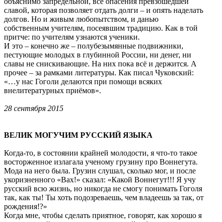
объяснимо запредельной, все опасения превзошедшей
славой, которая позволяет отдать долги – и опять наделать
долгов. Но и живым любопытством, и данью
собственным учителям, посеявшим традицию. Как в той
притче: по учителям узнаются ученики.
И это – конечно же – полубезымянные подвижники,
пестующие молодых в глубинной России, ни денег, ни
славы не снискивающие. На них пока всё и держится. А
прочее – за рамками литературы. Как писал Чуковский:
«…у нас Гоголи делаются при помощи всяких
внелитературных приёмов».
28 сентября 2015
ВЕЛИК МОГУЧИМ РУССКИЙ ЯЗЫКА
Когда-то, в состоянии крайней молодости, я что-то такое
восторженное излагала ученому грузину про Воннегута.
Мода на него была. Грузин слушал, сколько мог, и после
укоризненного «Вах!» сказал: «Какой Воннегут!!! Я учу
русский всю жизнь, но никогда не смогу понимать Гоголя
так, как ты! Ты хоть подозреваешь, чем владеешь за так, от
рождения!?»
Когда мне, чтобы сделать приятное, говорят, как хорошо я