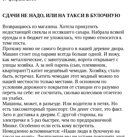
СДАЧИ НЕ НАДО, ИЛИ НА ТАКСИ В БУЛОЧНУЮ
Возвращаюсь из магазина. Хотела прикупить
недостающей свеклы и иссякшего сахара. Набрала всякой
ерунды и в бюджет не уложилась, что прямо относится к
теме поста.
Прохожу мимо не самого бедного в нашей деревне двора.
Машин стоит под парами всегда больше одной. И вижу,
как металлические, с завитушками, ворота открывает с
улицы хозяйка. А за ней парень (сын, племянник,
квартирант?) катит недешёвый чемодан. Хозяйку, стало
быть, встречал. Катить чемодан этот модный можно по
нашей местности только местами. В основном по
условиям дорожного покрытия от станции его разумно
переть на себе: не сосчитать, сколько колесиков отлетело
на ухабах.
Машины, может, в разъезде. Или водители в нетях. Но
есть таксомоторный транспорт. Он денег стоит, это факт.
Зато и доставка к дверям. С другой стороны, на
электричке в 5 раз быстрее, чем по предпразничной
Минке. Особенно если есть кому встретить.
Немедленно вспоминается: «Наши люди в булочную на
такси не ездят». Десятилетия мы не устаем повторять этот