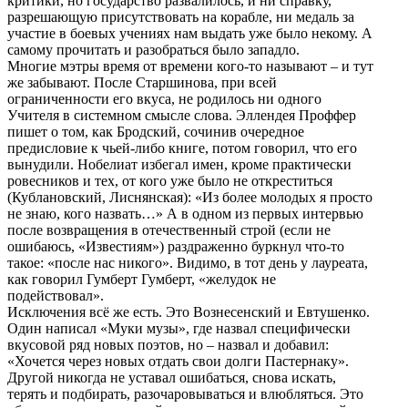
критики, но государство развалилось, и ни справку,
разрешающую присутствовать на корабле, ни медаль за
участие в боевых учениях нам выдать уже было некому. А
самому прочитать и разобраться было западло.
Многие мэтры время от времени кого-то называют – и тут
же забывают. После Старшинова, при всей
ограниченности его вкуса, не родилось ни одного
Учителя в системном смысле слова. Эллендея Проффер
пишет о том, как Бродский, сочинив очередное
предисловие к чьей-либо книге, потом говорил, что его
вынудили. Нобелиат избегал имен, кроме практически
ровесников и тех, от кого уже было не откреститься
(Кублановский, Лиснянская): «Из более молодых я просто
не знаю, кого назвать…» А в одном из первых интервью
после возвращения в отечественный строй (если не
ошибаюсь, «Известиям») раздраженно буркнул что-то
такое: «после нас никого». Видимо, в тот день у лауреата,
как говорил Гумберт Гумберт, «желудок не
подействовал».
Исключения всё же есть. Это Вознесенский и Евтушенко.
Один написал «Муки музы», где назвал специфически
вкусовой ряд новых поэтов, но – назвал и добавил:
«Хочется через новых отдать свои долги Пастернаку».
Другой никогда не уставал ошибаться, снова искать,
терять и подбирать, разочаровываться и влюбляться. Это