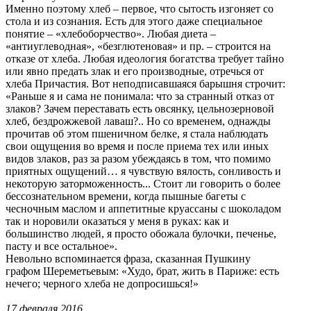
Именно поэтому хлеб – первое, что сытость изгоняет со
стола и из сознания. Есть для этого даже специальное
понятие – «хлебоборчество». Любая диета –
«антиуглеводная», «безглютеновая» и пр. – строится на
отказе от хлеба. Любая идеология богатства требует тайно
или явно предать злак и его производные, отречься от
хлеба Причастия. Вот неподписавшаяся барышня строчит:
«Раньше я и сама не понимала: что за странный отказ от
злаков? Зачем переставать есть овсянку, цельнозерновой
хлеб, бездрожжевой лаваш?.. Но со временем, однажды
прочитав об этом пшеничном белке, я стала наблюдать
свои ощущения во время и после приема тех или иных
видов злаков, раз за разом убеждаясь в том, что помимо
приятных ощущений… я чувствую вялость, сонливость и
некоторую заторможенность... Стоит ли говорить о более
бессознательном времени, когда пышные багеты с
чесночным маслом и аппетитные круассаны с шоколадом
так и норовили оказаться у меня в руках: как и
большинство людей, я просто обожала булочки, печенье,
пасту и все остальное».
Невольно вспоминается фраза, сказанная Пушкину
графом Шереметьевым: «Худо, брат, жить в Париже: есть
нечего; черного хлеба не допросишься!»
17 февраля 2016