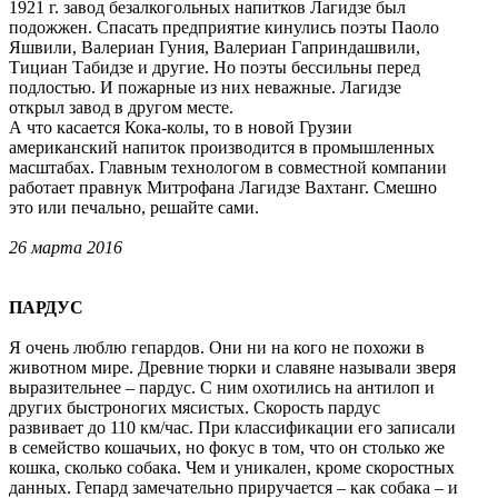
1921 г. завод безалкогольных напитков Лагидзе был
подожжен. Спасать предприятие кинулись поэты Паоло
Яшвили, Валериан Гуния, Валериан Гаприндашвили,
Тициан Табидзе и другие. Но поэты бессильны перед
подлостью. И пожарные из них неважные. Лагидзе
открыл завод в другом месте.
А что касается Кока-колы, то в новой Грузии
американский напиток производится в промышленных
масштабах. Главным технологом в совместной компании
работает правнук Митрофана Лагидзе Вахтанг. Смешно
это или печально, решайте сами.
26 марта 2016
ПАРДУС
Я очень люблю гепардов. Они ни на кого не похожи в
животном мире. Древние тюрки и славяне называли зверя
выразительнее – пардус. С ним охотились на антилоп и
других быстроногих мясистых. Скорость пардус
развивает до 110 км/час. При классификации его записали
в семейство кошачьих, но фокус в том, что он столько же
кошка, сколько собака. Чем и уникален, кроме скоростных
данных. Гепард замечательно приручается – как собака – и