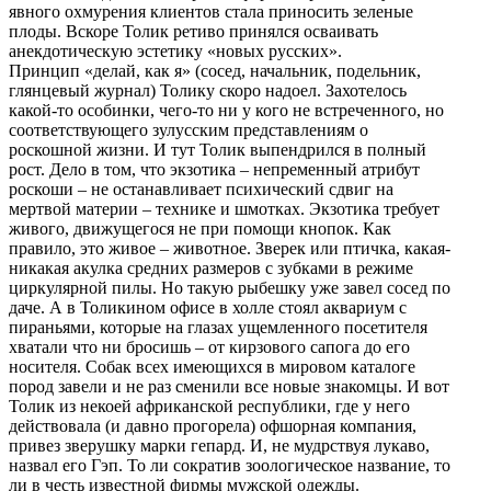
явного охмурения клиентов стала приносить зеленые
плоды. Вскоре Толик ретиво принялся осваивать
анекдотическую эстетику «новых русских».
Принцип «делай, как я» (сосед, начальник, подельник,
глянцевый журнал) Толику скоро надоел. Захотелось
какой-то особинки, чего-то ни у кого не встреченного, но
соответствующего зулусским представлениям о
роскошной жизни. И тут Толик выпендрился в полный
рост. Дело в том, что экзотика – непременный атрибут
роскоши – не останавливает психический сдвиг на
мертвой материи – технике и шмотках. Экзотика требует
живого, движущегося не при помощи кнопок. Как
правило, это живое – животное. Зверек или птичка, какая-
никакая акулка средних размеров с зубками в режиме
циркулярной пилы. Но такую рыбешку уже завел сосед по
даче. А в Толикином офисе в холле стоял аквариум с
пираньями, которые на глазах ущемленного посетителя
хватали что ни бросишь – от кирзового сапога до его
носителя. Собак всех имеющихся в мировом каталоге
пород завели и не раз сменили все новые знакомцы. И вот
Толик из некоей африканской республики, где у него
действовала (и давно прогорела) офшорная компания,
привез зверушку марки гепард. И, не мудрствуя лукаво,
назвал его Гэп. То ли сократив зоологическое название, то
ли в честь известной фирмы мужской одежды.