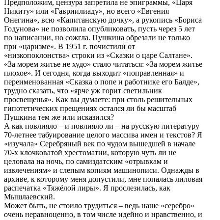
Предположим, цензура запретила не эпиграммы, «Царя
Никиту» или «Гавриилиаду», но всего «Евгения
Онегина», всю «Капитанскую дочку», а рукопись «Бориса
Годунова» не позволила опубликовать, пусть через 5 лет
по написании, но сожгла. Пушкина обрезали не только
при «царизме». В 1951 г. почистили от
«низкопоклонства» строки из «Сказки о царе Салтане».
«За морем житье не худо» стало читаться: «За морем житье
плохое». И сегодня, когда выходит «поправленная» и
переименованная «Сказка о попе и работнике его Балде»,
трудно сказать, что «ярче уж горит светильник
просвещенья». Как вы думаете: при столь решительных
гипотетических прещениях остался ли бы масштаб
Пушкина тем же или исказился?
А как повлияло – и повлияло ли – на русскую литературу
70-летнее табуирование целого массива имен и текстов? Я
«изучала» Серебряный век по чудом вышедшей в начале
70-х клочковатой хрестоматии, которую чуть ли не
целовала на ночь, по самиздатским «отрывкам и
извлечениям» и слепым копиям машинописи. Однажды в
архиве, к которому меня допустили, мне попалась лиловая
распечатка «Тяжёлой лиры». Я прослезилась, как
Мышлаевский.
Может быть, не стоило трудиться – ведь наше «серебро»
очень неравноценно, в том числе идейно и нравственно, и