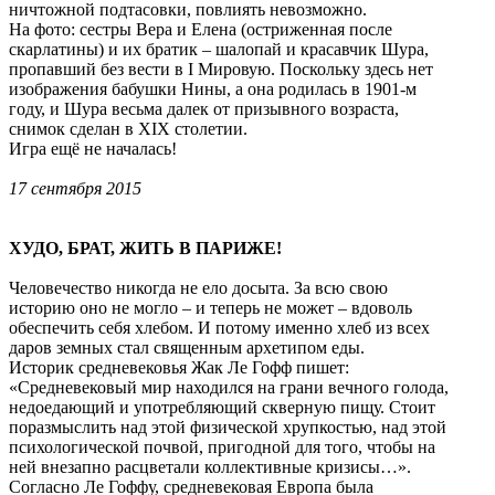
ничтожной подтасовки, повлиять невозможно.
На фото: сестры Вера и Елена (остриженная после
скарлатины) и их братик – шалопай и красавчик Шура,
пропавший без вести в I Мировую. Поскольку здесь нет
изображения бабушки Нины, а она родилась в 1901-м
году, и Шура весьма далек от призывного возраста,
снимок сделан в XIX столетии.
Игра ещё не началась!
17 сентября 2015
ХУДО, БРАТ, ЖИТЬ В ПАРИЖЕ!
Человечество никогда не ело досыта. За всю свою
историю оно не могло – и теперь не может – вдоволь
обеспечить себя хлебом. И потому именно хлеб из всех
даров земных стал священным архетипом еды.
Историк средневековья Жак Ле Гофф пишет:
«Средневековый мир находился на грани вечного голода,
недоедающий и употребляющий скверную пищу. Стоит
поразмыслить над этой физической хрупкостью, над этой
психологической почвой, пригодной для того, чтобы на
ней внезапно расцветали коллективные кризисы…».
Согласно Ле Гоффу, средневековая Европа была