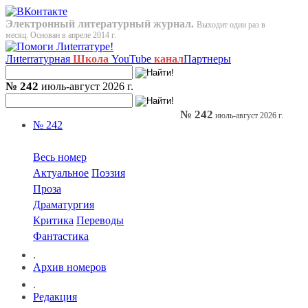
Электронный литературный журнал.
Выходит один раз в
месяц. Основан в апреле 2014 г.
Лиterraтурная
Школа
YouTube
канал
Партнеры
№ 242
июль-август 2026 г.
№ 242
июль-август 2026 г.
№ 242
Весь номер
Актуальное
Поэзия
Проза
Драматургия
Критика
Переводы
Фантастика
.
Архив номеров
.
Редакция