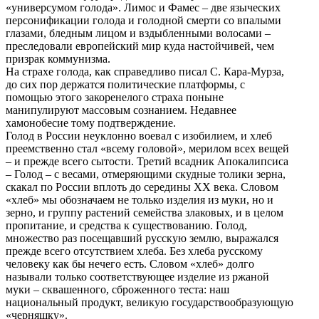
«универсумом голода». Лимос и Фамес – две языческих
персонификации голода и голодной смерти со впалыми
глазами, бледным лицом и вздыбленными волосами –
преследовали европейский мир куда настойчивей, чем
призрак коммунизма.
На страхе голода, как справедливо писал С. Кара-Мурза,
до сих пор держатся политические платформы, с
помощью этого закоренелого страха поныне
манипулируют массовым сознанием. Недавнее
хамонобесие тому подтверждение.
Голод в России неуклонно воевал с изобилием, и хлеб
преемственно стал «всему головой», мерилом всех вещей
– и прежде всего сытости. Третий всадник Апокалипсиса
– Голод – с весами, отмеряющими скудные толики зерна,
скакал по России вплоть до середины ХХ века. Словом
«хлеб» мы обозначаем не только изделия из муки, но и
зерно, и группу растений семейства злаковых, и в целом
пропитание, и средства к существованию. Голод,
множество раз посещавший русскую землю, выражался
прежде всего отсутствием хлеба. Без хлеба русскому
человеку как бы нечего есть. Словом «хлеб» долго
называли только соответствующее изделие из ржаной
муки – сквашенного, сброженного теста: наш
национальный продукт, великую государствообразующую
«черняшку».