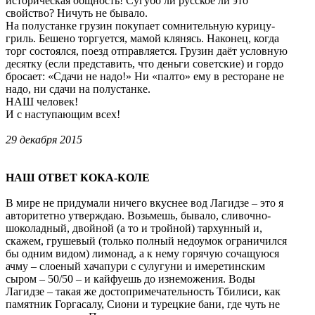
историческая общность! Сугубо ли русское ли это
свойство? Ничуть не бывало.
На полустанке грузин покупает сомнительную курицу-
гриль. Бешено торгуется, мамой клянясь. Наконец, когда
торг состоялся, поезд отправляется. Грузин даёт условную
десятку (если представить, что деньги советские) и гордо
бросает: «Сдачи не надо!» Ни «палто» ему в ресторане не
надо, ни сдачи на полустанке.
НАШ человек!
И с наступающим всех!
29 декабря 2015
НАШ ОТВЕТ КОКА-КОЛЕ
В мире не придумали ничего вкуснее вод Лагидзе – это я
авторитетно утверждаю. Возьмешь, бывало, сливочно-
шоколадный, двойной (а то и тройной) тархунный и,
скажем, грушевый (только полный недоумок ограничился
бы одним видом) лимонад, а к нему горячую сочащуюся
ачму – слоеный хачапури с сулугуни и имеретинским
сыром – 50/50 – и кайфуешь до изнеможения. Воды
Лагидзе – такая же достопримечательность Тбилиси, как
памятник Горгасалу, Сиони и турецкие бани, где чуть не