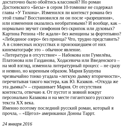
достаточно было обойтись классикой? Но роман
Достоевского «Бесы» в сером 10-томнике не содержал
главы «У Тихона». Изменился ли контекст романа без
этой главы? Восстановился ли он после «разрешения»,
или изменения оказались необратимыми? И вообще, как –
нормально звучит симфония без скрипок или духовых?
Картина Репина «Не ждали» без женщины за фортепьяно?
«Лебединое озеро» без принца? Что, трудно представить?
А в словесных искусствах и произошедшем от них
кинематографе это – обычное явление.
«Литература в отсутствие» – Набокова или Гумилёва,
Платонова или Газданова, Ходасевича или Введенского –
на мой взгляд, изменила литературный процесс – не сразу
и неявно, но коренным образом. Мария Бушуева
чрезвычайно тонко угадала «легкую дымку вторичности»,
перечитывая такого мастера, как Ю. Казаков. «Откуда же
эта дымка?» – спрашивает Мария. От отсутствия
контекста, отвечаю я. От пустот и зияний вокруг
персонально Казакова и на месте гигантского русского
текста ХХ века.
Именно поэтому последний русский роман, который я
прочла, – «Щегол» американки Донны Таррт.
24 января 2016