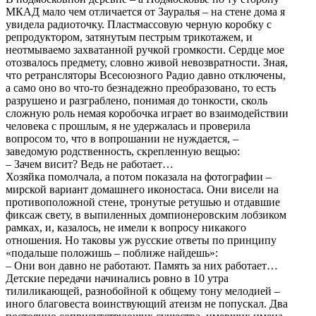
МКАД мало чем отличается от Зауралья – на стене дома я
увидела радиоточку. Пластмассовую черную коробку с
репродуктором, затянутым пестрым трикотажем, и
неотмываемо захватанной ручкой громкости. Сердце мое
отозвалось предмету, словно живой невозвратности. Зная,
что ретрансляторы Всесоюзного Радио давно отключены,
а само оно во что-то безнадежно преобразовано, то есть
разрушено и разграблено, понимая до тонкости, сколь
сложную роль немая коробочка играет во взаимодействии
человека с прошлым, я не удержалась и проверила
вопросом то, что в вопрошании не нуждается, –
заведомую родственность, скрепленную вещью:
– Зачем висит? Ведь не работает…
Хозяйка помолчала, а потом показала на фотографии –
мирской вариант домашнего иконостаса. Они висели на
противоположной стене, тронутые ретушью и отдавшие
фиксаж свету, в выпиленных домпионеровским лобзиком
рамках, и, казалось, не имели к вопросу никакого
отношения. Но таковы уж русские ответы по принципу
«подальше положишь – поближе найдешь»:
– Они вон давно не работают. Память за них работает…
Детские передачи начинались ровно в 10 утра
тилиликающей, разнобойной к общему тону мелодией –
иного благовеста воинствующий атеизм не попускал. Два