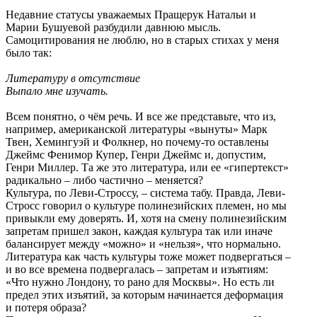
Недавние статусы уважаемых Пращерук Натальи и
Марии Бушуевой разбудили давнюю мысль.
Самоцитирования не люблю, но в старых стихах у меня
было так:
Литературу в отсутствие
Выпало мне изучать.
Всем понятно, о чём речь. И все же представьте, что из,
например, американской литературы «вынуты» Марк
Твен, Хемингуэй и Фолкнер, но почему-то оставлены
Джеймс Фенимор Купер, Генри Джеймс и, допустим,
Генри Миллер. Та же это литература, или ее «гипертекст»
радикально – либо частично – меняется?
Культура, по Леви-Строссу, – система табу. Правда, Леви-
Стросс говорил о культуре полинезийских племен, но мы
привыкли ему доверять. И, хотя на смену полинезийским
запретам пришел закон, каждая культура так или иначе
балансирует между «можно» и «нельзя», что нормально.
Литература как часть культуры тоже может подвергаться –
и во все времена подвергалась – запретам и изъятиям:
«Что нужно Лондону, то рано для Москвы». Но есть ли
предел этих изъятий, за которым начинается деформация
и потеря образа?