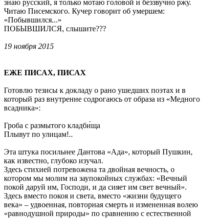
знаю русский, я только мотаю головой и беззвучно ржу.
Читаю Писемского. Кучер говорит об умершем:
«Побывшился...»
ПОБЫВШИЛСЯ, слышите???
19 ноября 2015
ЕЖЕ ПИСАХ, ПИСАХ
Готовлю тезисы к докладу о рано ушедших поэтах и в
который раз внутренне содрогаюсь от образа из «Медного
всадника»:
Гроба с размытого кладби́ща
Плывут по улицам!..
Эта штука посильнее Дантова «Ада», который Пушкин,
как известно, глубоко изучал.
Здесь стихией потревожена та двойная вечность, о
котором мы молим на заупокойных службах: «Вечный
покой даруй им, Господи, и да сияет им свет вечный».
Здесь вместо покоя и света, вместо «жизни будущего
века» – удвоенная, повторная смерть и измененная волею
«равнодушной природы» по сравнению с естественной