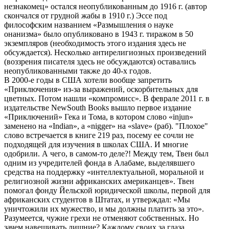
незнакомец» остался неопубликованным до 1916 г. (автор
скончался от грудной жабы в 1910 г.) Эссе под
философским названием «Размышления о науке
онанизма» было опубликовано в 1943 г. тиражом в 50
экземпляров (необходимость этого издания здесь не
обсуждается). Несколько антирелигиозных произведений
(воззрения писателя здесь не обсуждаются) оставались
неопубликованными также до 40-х годов.
В 2000-е годы в США хотели вообще запретить
«Приключения» из-за выражений, оскорбительных для
цветных. Потом нашли «компромисс». В феврале 2011 г. в
издательстве NewSouth Books вышло первое издание
«Приключений» Гека и Тома, в котором слово «injun»
заменено на «Indian», а «nigger» на «slave» (раб). "Плохое"
слово встречается в книге 219 раз, посему ее сочли не
подходящей для изучения в школах США. И многие
одобрили. А чего, в самом-то деле?! Между тем, Твен был
одним из учредителей фонда в Алабаме, выделявшего
средства на поддержку «интеллектуальной, моральной и
религиозной жизни африканских американцев». Твен
помогал фонду Йельской юридической школы, первой для
африканских студентов в Штатах, и утверждал: «Мы
уничтожили их мужество, и мы должны платить за это».
Разумеется, чужие грехи не отменяют собственных. Но
зачем навешивать лишние? Каждому своих за глаза