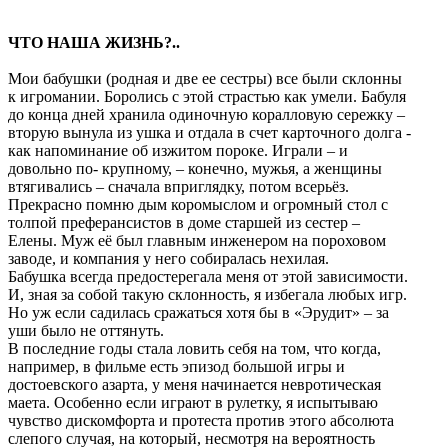
ЧТО НАША ЖИЗНЬ?..
Мои бабушки (родная и две ее сестры) все были склонны
к игромании. Боролись с этой страстью как умели. Бабуля
до конца дней хранила одиночную коралловую сережку –
вторую вынула из ушка и отдала в счет карточного долга -
как напоминание об изжитом пороке. Играли – и
довольно по- крупному, – конечно, мужья, а женщины
втягивались – сначала вприглядку, потом всерьёз.
Прекрасно помню дым коромыслом и огромный стол с
толпой преферансистов в доме старшей из сестер –
Елены. Муж её был главным инженером на пороховом
заводе, и компания у него собиралась нехилая.
Бабушка всегда предостерегала меня от этой зависимости.
И, зная за собой такую склонность, я избегала любых игр.
Но уж если садилась сражаться хотя бы в «Эрудит» – за
уши было не оттянуть.
В последние годы стала ловить себя на том, что когда,
например, в фильме есть эпизод большой игры и
достоевского азарта, у меня начинается невротическая
маета. Особенно если играют в рулетку, я испытываю
чувство дискомфорта и протеста против этого абсолюта
слепого случая, на который, несмотря на вероятность