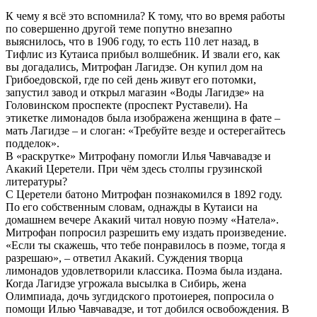
К чему я всё это вспомнила? К тому, что во время работы
по совершенно другой теме попутно внезапно
выяснилось, что в 1906 году, то есть 110 лет назад, в
Тифлис из Кутаиса прибыл волшебник. И звали его, как
вы догадались, Митрофан Лагидзе. Он купил дом на
Грибоедовской, где по сей день живут его потомки,
запустил завод и открыл магазин «Воды Лагидзе» на
Головинском проспекте (проспект Руставели). На
этикетке лимонадов была изображена женщина в фате –
мать Лагидзе – и слоган: «Требуйте везде и остерегайтесь
подделок».
В «раскрутке» Митрофану помогли Илья Чавчавадзе и
Акакий Церетели. При чём здесь столпы грузинской
литературы?
С Церетели батоно Митрофан познакомился в 1892 году.
По его собственным словам, однажды в Кутаиси на
домашнем вечере Акакий читал новую поэму «Натела».
Митрофан попросил разрешить ему издать произведение.
«Если ты скажешь, что тебе понравилось в поэме, тогда я
разрешаю», – ответил Акакий. Суждения творца
лимонадов удовлетворили классика. Поэма была издана.
Когда Лагидзе угрожала высылка в Сибирь, жена
Олимпиада, дочь зугдидского протоиерея, попросила о
помощи Илью Чавчавадзе, и тот добился освобождения. В