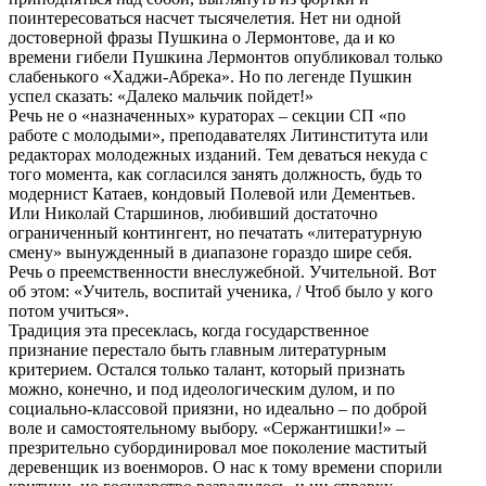
поинтересоваться насчет тысячелетия. Нет ни одной
достоверной фразы Пушкина о Лермонтове, да и ко
времени гибели Пушкина Лермонтов опубликовал только
слабенького «Хаджи-Абрека». Но по легенде Пушкин
успел сказать: «Далеко мальчик пойдет!»
Речь не о «назначенных» кураторах – секции СП «по
работе с молодыми», преподавателях Литинститута или
редакторах молодежных изданий. Тем деваться некуда с
того момента, как согласился занять должность, будь то
модернист Катаев, кондовый Полевой или Дементьев.
Или Николай Старшинов, любивший достаточно
ограниченный контингент, но печатать «литературную
смену» вынужденный в диапазоне гораздо шире себя.
Речь о преемственности внеслужебной. Учительной. Вот
об этом: «Учитель, воспитай ученика, / Чтоб было у кого
потом учиться».
Традиция эта пресеклась, когда государственное
признание перестало быть главным литературным
критерием. Остался только талант, который признать
можно, конечно, и под идеологическим дулом, и по
социально-классовой приязни, но идеально – по доброй
воле и самостоятельному выбору. «Сержантишки!» –
презрительно субординировал мое поколение маститый
деревенщик из военморов. О нас к тому времени спорили