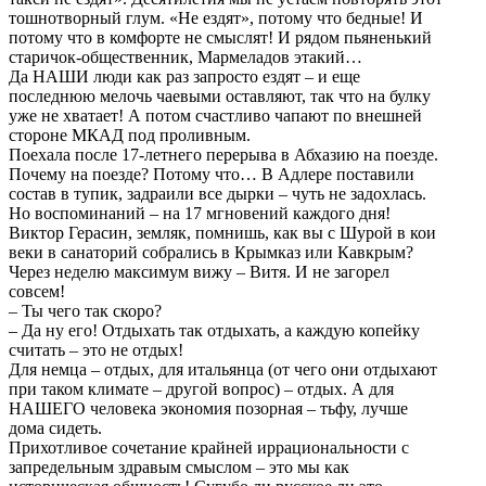
тошнотворный глум. «Не ездят», потому что бедные! И
потому что в комфорте не смыслят! И рядом пьяненький
старичок-общественник, Мармеладов этакий…
Да НАШИ люди как раз запросто ездят – и еще
последнюю мелочь чаевыми оставляют, так что на булку
уже не хватает! А потом счастливо чапают по внешней
стороне МКАД под проливным.
Поехала после 17-летнего перерыва в Абхазию на поезде.
Почему на поезде? Потому что… В Адлере поставили
состав в тупик, задраили все дырки – чуть не задохлась.
Но воспоминаний – на 17 мгновений каждого дня!
Виктор Герасин, земляк, помнишь, как вы с Шурой в кои
веки в санаторий собрались в Крымказ или Кавкрым?
Через неделю максимум вижу – Витя. И не загорел
совсем!
– Ты чего так скоро?
– Да ну его! Отдыхать так отдыхать, а каждую копейку
считать – это не отдых!
Для немца – отдых, для итальянца (от чего они отдыхают
при таком климате – другой вопрос) – отдых. А для
НАШЕГО человека экономия позорная – тьфу, лучше
дома сидеть.
Прихотливое сочетание крайней иррациональности с
запредельным здравым смыслом – это мы как