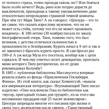
от потного страха, точно проходя сквозь лес? Или бояться
было особо нечего? Ведь, рано или поздно дорастя до
выключателя, приходишь к такому умозаключению даже
относительно непроходимо страшной темной комнаты.
При чём тут Марк Твен? А он говорил: «Цензура – это то
же самое, что сказать взрослому мужчине, что он не
может есть стейк, потому что его не может прожевать
младенец». К 180-летию (30 ноября) писала по заказу
биографический очерк. Твен, помимо того, что был
великим, с детства отличался склонностью к
проказливости и безобразиям. Курить начал в 9 лет и так и
не закончил («Бросить курить просто. Я сам бросал раз
100»)! А уж когда Муза его посетила, вообще как с цепи
сорвался. И чем ему ответил оплот демократии, проплыть
мимо которого Твен риторически, но от души
рекомендовал Колумбу?
В 1885 г. публичная библиотека Массачусетса впервые
решила изъять из фонда «Приключения Гекльберри
Финна». Из этой книги, как сказал Хемингуэй, «вышла
вся американская литература». Неунывающий Твен писал
издателю: «Они исключили Гека из библиотеки как
«мусор, пригодный только для трущоб», из-за этого мы
несомненно продадим ещё 25 тысяч экземпляров».
Цензура запрещала многие его писания при жизни и
сверх того десятилетия после смерти. «Таинственный