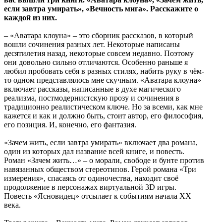
если завтра умирать», «Вечность мига». Расскажите о
каждой из них.
– «Аватара клоуна» – это сборник рассказов, в который
вошли сочинения разных лет. Некоторые написаны
десятилетия назад, некоторые совсем недавно. Поэтому
они довольно сильно отличаются. Особенно раньше я
любил пробовать себя в разных стилях, набить руку в чём-
то одном представлялось мне скучным. «Аватара клоуна»
включает рассказы, написанные в духе магического
реализма, постмодернистскую прозу и сочинения в
традиционно реалистическом ключе. Но за всеми, как мне
кажется и как и должно быть, стоит автор, его философия,
его позиция. И, конечно, его фантазия.
«Зачем жить, если завтра умирать» включает два романа,
один из которых дал название всей книге, и повесть.
Роман «Зачем жить…» – о морали, свободе и бунте против
навязанных обществом стереотипов. Герой романа «Три
измерения», спасаясь от одиночества, находит своё
продолжение в персонажах виртуальной 3D игры.
Повесть «Ясновидец» отсылает к событиям начала ХХ
века.