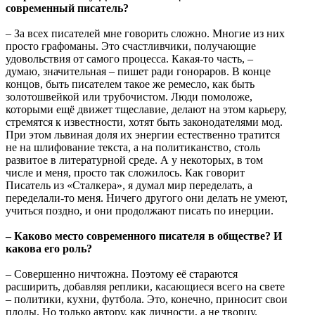
современный писатель?
– За всех писателей мне говорить сложно. Многие из них
просто графоманы. Это счастливчики, получающие
удовольствия от самого процесса. Какая-то часть, –
думаю, значительная – пишет ради гонораров. В конце
концов, быть писателем такое же ремесло, как быть
золотошвейкой или трубочистом. Люди помоложе,
которыми ещё движет тщеславие, делают на этом карьеру,
стремятся к известности, хотят быть законодателями мод.
При этом львиная доля их энергии естественно тратится
не на шлифование текста, а на политиканство, столь
развитое в литературной среде. А у некоторых, в том
числе и меня, просто так сложилось. Как говорит
Писатель из «Сталкера», я думал мир переделать, а
переделали-то меня. Ничего другого они делать не умеют,
учиться поздно, и они продолжают писать по инерции.
– Каково место современного писателя в обществе? И
какова его роль?
– Совершенно ничтожна. Поэтому её стараются
расширить, добавляя реплики, касающиеся всего на свете
– политики, кухни, футбола. Это, конечно, приносит свои
плоды. Но только автору, как личности, а не творцу.