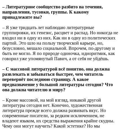
– Литературное сообщество разбито на течения,
направления, тусовки, группы. К какому
принадлежите вы?
– Я уже тридцать лет наблюдаю литературные
группировки, их генезис, расцвет и распад. Но никогда не
входил ни в одну из них. Как ни в одну из политических
партий. Это шло на пользу творческой карьере, но,
безусловно, мешало социальной. Впрочем, по-другому и
быть не могло. Я по природе одиночка, идиоритмик, как
говорил уже упомянутый Павич, а от себя не уйдёшь.
– С массовой литературой всё понятно, она должна
развлекать и забываться быстрее, чем читатель
перевернёт последнюю страницу. А какое
предназначение у большой литературы сегодня? Что
она должна читателю и миру?
– Кроме массовой, на мой взгляд, никакой другой
литературы сегодня нет. Конечно, художественная
литература прежде всего должна развивать вкус. Но
современные писатели, за редким исключением, не
владеют языком, их средства выражения крайне скудны.
Чему они могут научить? Какой эстетике? Но мы