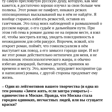
ту самую пресловутую русскую душу, которую, как мне
кажется, я достаточно хорошо изучил за свои больше чем
полвека. Этот роман не памфлет, никаких резких
оппозиционных высказываний вы в нём не найдёте. Я
вообще стараюсь избегать резкостей, оставив их
газетчикам. Это плод моих наблюдений и размышлений о
русском народе, о его судьбе и дальнейшем пути. При
этом гей-тема в романе далеко не на первом месте, я взял
её, чтобы заострить взгляд, увидеть повседневность в
неожиданном для себя ракурсе. Впрочем, всякий, кто
откроет роман, поймёт, что гомосексуализм в нём
выступает как повод, а его замысел гораздо шире. И всё
же этот роман действительно нетипичен для меня, я не
поклонник этнопсихологического жанра, и обычно
избегаю декораций, бытовых деталей, привязок ко
времени и месту. Это, конечно, затрудняет восприятие (да
и написание) романа, с другой стороны продлевает ему
жизнь.
– Один из лейтмотивов вашего творчества (и одна из
тем романа «Зачем жить, если завтра умирать») –
одиночество в Москве. Правда, что Москва стала
городом одиноких, несчастных людей, или вы сгущаете
краски?