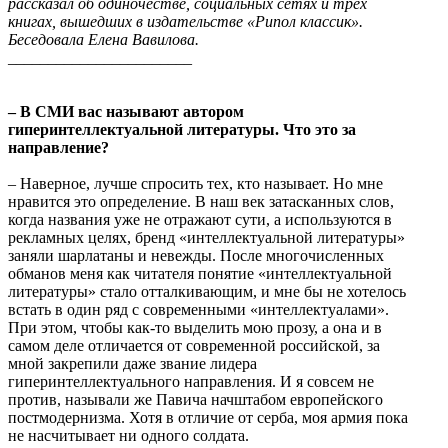
рассказал об одиночестве, социальных сетях и трёх
книгах, вышедших в издательстве «Рипол классик».
Беседовала Елена Вавилова.
_______________________
– В СМИ вас называют автором
гиперинтеллектуальной литературы. Что это за
направление?
– Наверное, лучше спросить тех, кто называет. Но мне
нравится это определение. В наш век затасканных слов,
когда названия уже не отражают сути, а используются в
рекламных целях, бренд «интеллектуальной литературы»
заняли шарлатаны и невежды. После многочисленных
обманов меня как читателя понятие «интеллектуальной
литературы» стало отталкивающим, и мне бы не хотелось
встать в один ряд с современными «интеллектуалами».
При этом, чтобы как-то выделить мою прозу, а она и в
самом деле отличается от современной российской, за
мной закрепили даже звание лидера
гиперинтеллектуального направления. И я совсем не
против, называли же Павича начштабом европейского
постмодернизма. Хотя в отличие от серба, моя армия пока
не насчитывает ни одного солдата.