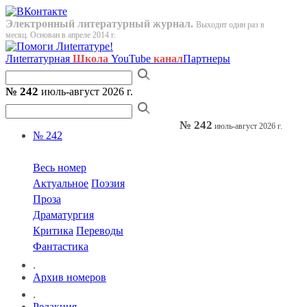
Электронный литературный журнал.
Выходит один раз в
месяц. Основан в апреле 2014 г.
Лиterraтурная
Школа
YouTube
канал
Партнеры
№ 242
июль-август 2026 г.
№ 242
июль-август 2026 г.
№ 242
Весь номер
Актуальное
Поэзия
Проза
Драматургия
Критика
Переводы
Фантастика
.
Архив номеров
.
Редакция