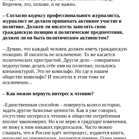
Впрочем, это, похоже, и не важно.
– Согласно кодексу профессионального журналиста,
журналист не должен принимать активное участие в
политике. Должен ли писатель заявлять свою
гражданскую позицию и политические предпочтения,
должен ли он быть политическим активистом?
– Думаю, что каждый человек должен иметь гражданскую
позицию. И писатель не исключение. То же касается
политических пристрастий. Другое дело – совершенно
недопустимо делать себе имя на политике, пользуясь
конъюнктурой. Это не комильфо. Но где в нашем
обществе комильфо? И писатели в этом тоже не
исключение...
– Как можно вернуть интерес к чтению?
–Единственным способом – повернуть колесо истории,
задать другие базисные ценности. Как я уже говорил,
отсутствие интереса к чтению в обществе потребления
вполне закономерно. Но я не верю в грядущие изменения,
не вижу к ним никаких предпосылок. Часто можно
слышать, что в России идёт литпроцесс, издаются книги,
проходят их презентации, раздаются премии. Одни имена