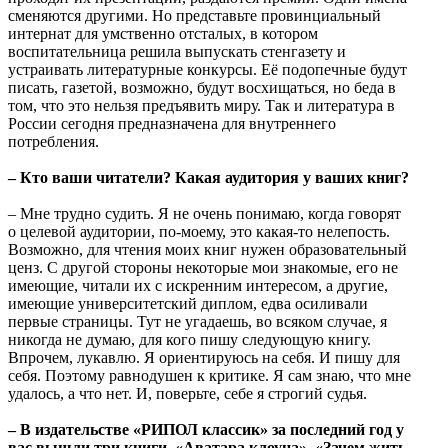
сменяются другими. Но представьте провинциальный
интернат для умственно отсталых, в котором
воспитательница решила выпускать стенгазету и
устраивать литературные конкурсы. Её подопечные будут
писать, газетой, возможно, будут восхищаться, но беда в
том, что это нельзя предъявить миру. Так и литература в
России сегодня предназначена для внутреннего
потребления.
– Кто ваши читатели? Какая аудитория у ваших книг?
– Мне трудно судить. Я не очень понимаю, когда говорят
о целевой аудитории, по-моему, это какая-то нелепость.
Возможно, для чтения моих книг нужен образовательный
ценз. С другой стороны некоторые мои знакомые, его не
имеющие, читали их с искренним интересом, а другие,
имеющие университетский диплом, едва осиливали
первые страницы. Тут не угадаешь, во всяком случае, я
никогда не думаю, для кого пишу следующую книгу.
Впрочем, лукавлю. Я ориентируюсь на себя. И пишу для
себя. Поэтому равнодушен к критике. Я сам знаю, что мне
удалось, а что нет. И, поверьте, себе я строгий судья.
– В издательстве «РИПОЛ классик» за последний год у
вас вышли три книги. «Аватара клоуна», «Зачем жить,