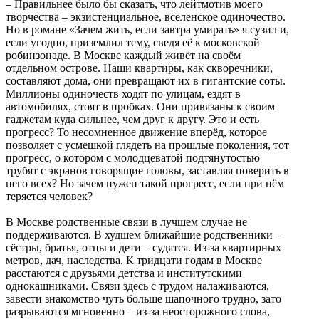
– Правильнее было бы сказать, что лейтмотив моего
творчества – экзистенциальное, вселенское одиночество.
Но в романе «Зачем жить, если завтра умирать» я сузил и,
если угодно, приземлил тему, сведя её к московской
робинзонаде. В Москве каждый живёт на своём
отдельном острове. Наши квартиры, как скворечники,
составляют дома, они превращают их в гигантские соты.
Миллионы одиночеств ходят по улицам, ездят в
автомобилях, стоят в пробках. Они привязаны к своим
гаджетам куда сильнее, чем друг к другу. Это и есть
прогресс? То несомненное движение вперёд, которое
позволяет с усмешкой глядеть на прошлые поколения, тот
прогресс, о котором с молодцеватой подтянутостью
трубят с экранов говорящие головы, заставляя поверить в
него всех? Но зачем нужен такой прогресс, если при нём
теряется человек?
В Москве родственные связи в лучшем случае не
поддерживаются. В худшем ближайшие родственники –
сёстры, братья, отцы и дети – судятся. Из-за квартирных
метров, дач, наследства. К тридцати годам в Москве
расстаются с друзьями детства и институтскими
однокашниками. Связи здесь с трудом налаживаются,
завести знакомство чуть больше шапочного трудно, зато
разрываются мгновенно – из-за неосторожного слова,