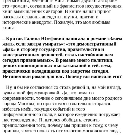
Третья книга, «Вечность мига. Роман двухсот авторов» –
это «роман», сотканный из фрагментов несуществующих
книг вымышленных авторов. В книге нашли приют
рассказы с ладонь, анекдоты, шутки, притчи и
исторические анекдоты. Пожалуй, это моя любимая
книга.
– Критик Галина Юзефович написала о романе «Зачем
жить, если завтра умирать»: «это демонстративный
«фак» в сторону государства, правительства и
консервативных ценностей, столь настойчиво нам
сегодня прививаемых». В романе много политики,
резких оппозиционных высказываний и гей-тема,
практически находящаяся под запретом сегодня.
Нетипичный роман для вас. Почему вы написали его?
– Ну, я бы не согласился со столь резкой и, на мой взгляд,
вульгарной формулировкой. Да, это роман о
современности, точнее о сегодняшнем дне моего родного
города Москвы, но при этом я сознательно старался
избегать имён, текущих событий и того
информационного поля, в которое ежедневно погружает
нас телевидение. Я пытался обобщать, строить
предположения того, почему мы пришли к тому, к чему
пришли, я хотел показать психологию московского люда,