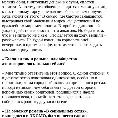
мелких обид, ничтожных денежных сумм, сплетен,
зависти. А потому что общение сводится к манипуляции,
к постоянному торгу, а не дал ли я больше, чем получил.
Куда уходят от этого? В семью, где быстро замыкаются,
выстраивая свой маленький мирок, существующий во
враждебном мире мегаполиса. Второй традиционный
уход от действительности – это алкоголь. Но беда в том,
что и выпить-то не с кем! Это делается на ходу, выпили –
разбежались. На худой конец, на корпоративной
вечеринке, в одном из кафе, потому что в гости ходить
москвичи разучились.
– Было ли так и раньше, или общество
атомизировалось только сейчас?
– Мне трудно ответить на этот вопрос. С одной стороны, я
в детстве остро чувствовал одиночество, особенно в
праздники, когда город выбивался из привычного ритма,
и люди не знали, чем себя занять. С другой стороны,
вспоминаю своих родителей, родившихся в начале
прошлого века, и семейные застолья, на которых
собирались родные, друзья и соседи.
– На обложку романа «В социальных сетях»,
вышедшего в ЭКСМО, был вынесен слоган