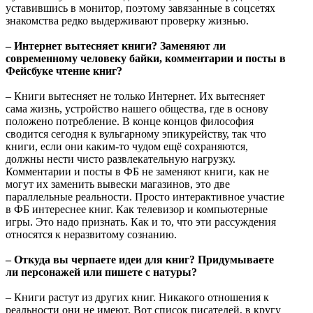
уставившись в монитор, поэтому завязанные в соцсетях
знакомства редко выдерживают проверку жизнью.
– Интернет вытесняет книги? Заменяют ли
современному человеку байки, комментарии и посты в
Фейсбуке чтение книг?
– Книги вытесняет не только Интернет. Их вытесняет
сама жизнь, устройство нашего общества, где в основу
положено потребление. В конце концов философия
сводится сегодня к вульгарному эпикурейству, так что
книги, если они каким-то чудом ещё сохраняются,
должны нести чисто развлекательную нагрузку.
Комментарии и посты в ФБ не заменяют книги, как не
могут их заменить вывески магазинов, это две
параллельные реальности. Просто интерактивное участие
в ФБ интереснее книг. Как телевизор и компьютерные
игры. Это надо признать. Как и то, что эти рассуждения
относятся к неразвитому сознанию.
– Откуда вы черпаете идеи для книг? Придумываете
ли персонажей или пишете с натуры?
– Книги растут из других книг. Никакого отношения к
реальности они не имеют. Вот список писателей, в кругу