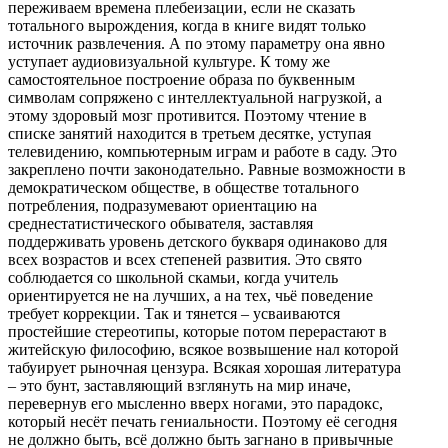
переживаем времена плебеизации, если не сказать
тотального вырождения, когда в книге видят только
источник развлечения. А по этому параметру она явно
уступает аудиовизуальной культуре. К тому же
самостоятельное построение образа по буквенным
символам сопряжено с интеллектуальной нагрузкой, а
этому здоровый мозг противится. Поэтому чтение в
списке занятий находится в третьем десятке, уступая
телевидению, компьютерным играм и работе в саду. Это
закреплено почти законодательно. Равные возможности в
демократическом обществе, в обществе тотального
потребления, подразумевают ориентацию на
среднестатистического обывателя, заставляя
поддерживать уровень детского букваря одинаково для
всех возрастов и всех степеней развития. Это свято
соблюдается со школьной скамьи, когда учитель
ориентируется не на лучших, а на тех, чьё поведение
требует коррекции. Так и тянется – усваиваются
простейшие стереотипы, которые потом перерастают в
житейскую философию, всякое возвышение нал которой
табуирует рыночная цензура. Всякая хорошая литература
– это бунт, заставляющий взглянуть на мир иначе,
перевернув его мысленно вверх ногами, это парадокс,
который несёт печать гениальности. Поэтому её сегодня
не должно быть, всё должно быть загнано в привычные