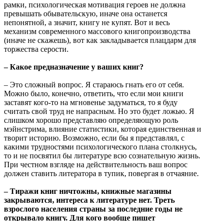
рамки, психологическая мотивация героев не должна
превышать обывательскую, иначе она останется
непонятной, а значит, книгу не купят. Вот и весь
механизм современного массового книгопроизводства
(иначе не скажешь), вот как закладывается плацдарм для
торжества серости.
– Какое предназначение у ваших книг?
– Это сложный вопрос. Я стараюсь гнать его от себя.
Можно было, конечно, ответить, что если мои книги
заставят кого-то на мгновенье задуматься, то я буду
считать свой труд не напрасным. Но это будет ложью. Я
слишком хорошо представляю определяющую роль
мэйнстрима, влияние статистики, которая единственная и
творит историю. Возможно, если бы я представлял, с
какими трудностями психологического плана столкнусь,
то и не посвятил бы литературе всю сознательную жизнь.
При честном взгляде на действительность ваш вопрос
должен ставить литератора в тупик, повергая в отчаяние.
– Тиражи книг ничтожны, книжные магазины
закрываются, интереса к литературе нет. Треть
взрослого населения страны за последние годы не
открывало книгу. Для кого вообще пишет