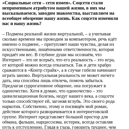
«Социальные сети – сети измен». Соцсети стали
неприменным атрибутом нашей жизни, в них мы
высказываемся, заводим знакомства, выставляем на
всеобщее обозрение нашу жизнь. Как соцсети изменили
нас и нашу жизнь?
– Подмена реальной жизни виртуальной, – а учитывая
сколько времени мы проводим за компьютером, речь идёт
именно о подмене, – притупляет наши чувства, делая их
искусственными, лишёнными ответственности, которая
придаёт им вес. В глубине души мы осознаём, что
Интернет – это не всерьёз, что его реальность – это игра,
от которой можно всегда отказаться. Так и дети храбро
сражаются в «Контр страйк», а в случае гибели начинают
играть заново. Виртуальная реальность не может ничего
дать, она способна лишь отвлечь, помочь забыться.
Предлагая суррогативное общение, она погружает в
одиночество. Хотя я думаю, что одиночество – это
цивилизационная болезнь, недуг нашего века, а соцсети
только способствуют ей, загоняя вглубь. Это своего рода
наркотик. Собственно, этому и посвящён мой роман,
действие которого разворачивается в интернетовской
группе. Интернет представляет большой простор для
обмана, фальши, нарциссизма, истерик, всегда оставляя
путь к отступлению. Глядя в глаза, говорить труднее, чем