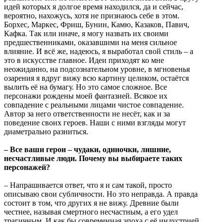
идей которых я долгое время находился, да и сейчас,
вероятно, нахожусь, хотя не признаюсь себе в этом.
Борхес, Маркес, Фриш, Бунин, Камю, Казаков, Павич,
Кафка. Так или иначе, я могу назвать их своими
предшественниками, оказавшими на меня сильное
влияние. И всё же, надеюсь, я выработал свой стиль – а
это в искусстве главное. Идеи приходят ко мне
неожиданно, на подсознательном уровне, в мгновенья
озарения я вдруг вижу всю картину целиком, остаётся
вылить её на бумагу. Но это самое сложное. Все
персонажи рождены моей фантазией. Всякое их
совпадение с реальными лицами чистое совпадение.
Автор за него ответственности не несёт, как и за
поведение своих героев. Наши с ними взгляды могут
диаметрально разниться.
– Все ваши герои – чудаки, одиночки, лишние,
несчастливые люди. Почему вы выбираете таких
персонажей?
– Напрашивается ответ, что я и сам такой, просто
описываю свои субличности. Но это неправда. А правда
состоит в том, что других я не вижу. Древние были
честнее, называя смертного несчастным, а его удел
трагичным. И как бы современная эпоха с её индустрией