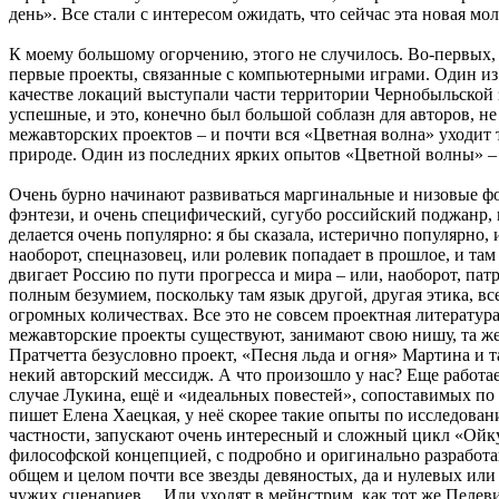
день». Все стали с интересом ожидать, что сейчас эта новая мо
К моему большому огорчению, этого не случилось. Во-первых, 
первые проекты, связанные с компьютерными играми. Один из 
качестве локаций выступали части территории Чернобыльской зо
успешные, и это, конечно был большой соблазн для авторов, не
межавторских проектов – и почти вся «Цветная волна» уходит т
природе. Один из последних ярких опытов «Цветной волны» – 
Очень бурно начинают развиваться маргинальные и низовые фо
фэнтези, и очень специфический, сугубо российский поджанр, 
делается очень популярно: я бы сказала, истерично популярно,
наоборот, спецназовец, или ролевик попадает в прошлое, и там
двигает Россию по пути прогресса и мира – или, наоборот, патр
полным безумием, поскольку там язык другой, другая этика, вс
огромных количествах. Все это не совсем проектная литература,
межавторские проекты существуют, занимают свою нишу, та же
Пратчетта безусловно проект, «Песня льда и огня» Мартина и 
некий авторский мессидж. А что произошло у нас? Еще работае
случае Лукина, ещё и «идеальных повестей», сопоставимых по 
пишет Елена Хаецкая, у неё скорее такие опыты по исследова
частности, запускают очень интересный и сложный цикл «Ойкум
философской концепцией, с подробно и оригинально разработ
общем и целом почти все звезды девяностых, да и нулевых или 
чужих сценариев… Или уходят в мейнстрим, как тот же Пелев