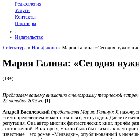
Редколлегия
Услуги
Контакты
Партнеры
.
Издательство
Лиterraтура
»
Нон-фикшн
» Мария Галина: «Сегодня нужно писа
Мария Галина: «Сегодня нужно
(18+)
Предлагаем вашему вниманию стенограмму творческой встречи
22 октября 2015-го
[1]
.
Андрей Василевский
(представляя Марию Галину):
Я нахожусь
этим определением может стоять всё, что угодно. Давайте начн
репутация. Она автор многих фантастических книг, причём ра
фантастичной. Во-вторых, можно было бы сказать: к нам при
известные – это роман «Медведки», опубликованный в нынеш