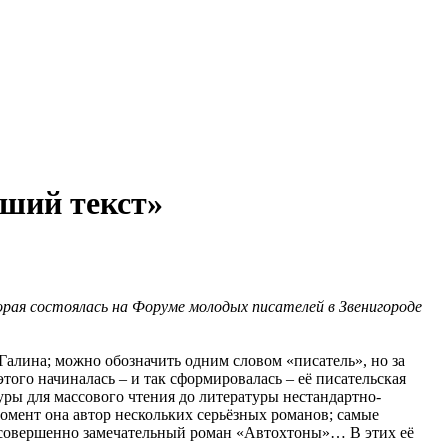
оший текст»
рая состоялась на Форуме молодых писателей в Звенигороде
 Галина; можно обозначить одним словом «писатель», но за
этого начиналась – и так сформировалась – её писательская
уры для массового чтения до литературы нестандартно-
мент она автор нескольких серьёзных романов; самые
 совершенно замечательный роман «Автохтоны»… В этих её