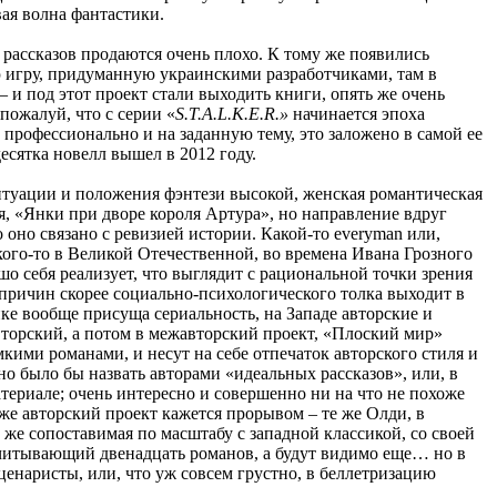
вая волна фантастики.
 рассказов продаются очень плохо. К тому же появились
игру, придуманную украинскими разработчиками, там в
 и под этот проект стали выходить книги, опять же очень
пожалуй, что с серии «
S.T.A.L.K.E.R.»
начинается эпоха
 профессионально и на заданную тему, это заложено в самой ее
сятка новелл вышел в 2012 году.
итуации и положения фэнтези высокой, женская романтическая
я, «Янки при дворе короля Артура», но направление вдруг
 оно связано с ревизией истории. Какой-то everyman или,
 кого-то в Великой Отечественной, во времена Ивана Грозного
ошо себя реализует, что выглядит с рациональной точки зрения
о причин скорее социально-психологического толка выходит в
тике вообще присуща сериальность, на Западе авторские и
вторский, а потом в межавторский проект, «Плоский мир»
кими романами, и несут на себе отпечаток авторского стиля и
о было бы назвать авторами «идеальных рассказов», или, в
териале; очень интересно и совершенно ни на что не похоже
е авторский проект кажется прорывом – те же Олди, в
 же сопоставимая по масштабу с западной классикой, со своей
считывающий двенадцать романов, а будут видимо еще… но в
ценаристы, или, что уж совсем грустно, в беллетризацию