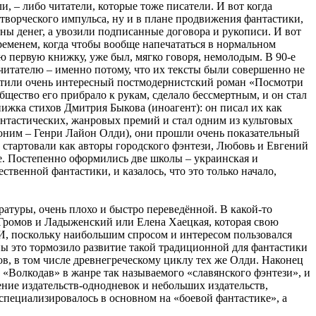
и, – либо читатели, которые тоже писатели. И вот когда
, творческого импульса, ну и в плане продвижения фантастики,
ны денег, а увозили подписанные договора и рукописи. И вот
ременем, когда чтобы вообще напечататься в нормальном
ю первую книжку, уже был, мягко говоря, немолодым. В 90-е
 читателю – именно потому, что их тексты были совершенно не
устили очень интересный постмодернистский роман «Посмотри
общество его прибрало к рукам, сделало бессмертным, и он стал
нижка стихов Дмитрия Быкова (иноагент): он писал их как
фантастических, жанровых премий и стал одним из культовых
доним – Генри Лайон Олди), они прошли очень показательный
е стартовали как авторы городского фэнтези, Любовь и Евгений
е. Постепенно оформились две школы – украинская и
ственной фантастики, и казалось, что это только начало,
ратуры, очень плохо и быстро переведённой. В какой-то
е Громов и Ладыженский или Елена Хаецкая, которая свою
И, поскольку наибольшим спросом и интересом пользовался
ы это тормозило развитие такой традиционной для фантастики
в, в том числе древнегреческому циклу тех же Олди. Наконец
 «Волкодав» в жанре так называемого «славянского фэнтези», и
ние издательств-однодневок и небольших издательств,
ециализировалось в основном на «боевой фантастике», а