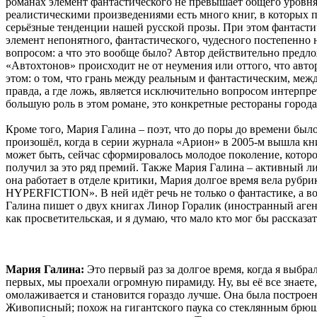
романах элемент фантастического не превышает общего уровня 
реалистическими произведениями есть много книг, в которых 
серьёзные тенденции нашей русской прозы. При этом фантасти
элемент непонятного, фантастического, чудесного постепенно н
вопросом: а что это вообще было? Автор действительно предло
«Автохтонов» происходит не от неумения или оттого, что автор н
этом: о том, что грань между реальным и фантастическим, межд
правда, а где ложь, является исключительно вопросом интерпр
большую роль в этом романе, это конкретные рестораны города
Кроме того, Мария Галина – поэт, что до поры до времени был
произошёл, когда в серии журнала «Арион» в 2005-м вышла книг
может быть, сейчас сформировалось молодое поколение, которо
получил за это ряд премий. Также Мария Галина – активный ли
она работает в отделе критики, Мария долгое время вела рубр
HYPERFICTION». В ней идёт речь не только о фантастике, а во
Галина пишет о двух книгах Линор Горалик (иностранный агент)
как просветительская, и я думаю, что мало кто мог бы рассказат
Мария Галина:
Это первый раз за долгое время, когда я выбр
первых, мы проехали огромную пирамиду. Ну, вы её все знаете
омолаживается и становится гораздо лучше. Она была построена
Живописный; похож на гигантского паука со стеклянным брюшко