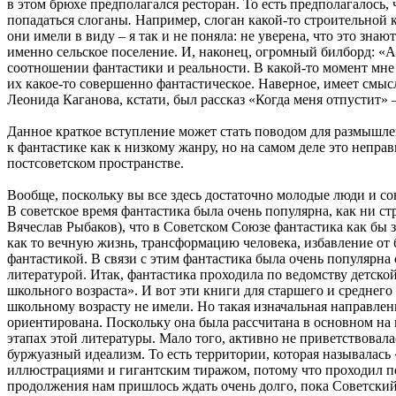
в этом брюхе предполагался ресторан. То есть предполагалось,
попадаться слоганы
.
Например, слоган какой-то строительной к
они имели в виду – я так и не поняла: не уверена, что это зна
именно сельское поселение. И, наконец, огромный билборд: «А
соотношении фантастики и реальности. В какой-то момент мне с
их какое-то совершенно фантастическое. Наверное, имеет смысл
Леонида Каганова, кстати, был рассказ «Когда меня отпустит» –
Данное краткое вступление может стать поводом для размышлен
к фантастике как к низкому жанру, но на самом деле это непра
постсоветском пространстве.
Вообще, поскольку вы все здесь достаточно молодые люди и сове
В советское время фантастика была очень популярна, как ни ст
Вячеслав Рыбаков), что в Советском Союзе фантастика как бы з
как то вечную жизнь, трансформацию человека, избавление от 
фантастикой. В связи с этим фантастика была очень популярна
литературой. Итак, фантастика проходила по ведомству детско
школьного возраста». И вот эти книги для старшего и среднег
школьному возрасту не имели. Но такая изначальная направлен
ориентирована. Поскольку она была рассчитана в основном на 
этапах этой литературы. Мало того, активно не приветствовала
буржуазный идеализм. То есть территории, которая называлась
иллюстрациями и гигантским тиражом, потому что проходил по 
продолжения нам пришлось ждать очень долго, пока Советский 