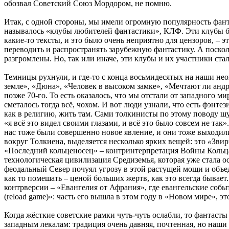
обозвал Советский Союз Мордором, не помню.
Итак, с одной стороны, мы имели огромную популярность фанта
называлось «клубы любителей фантастики», КЛФ. Эти клубы б
какие-то тексты, и это было очень неприятно для цензоров, –
переводить и распространять зарубежную фантастику. А поскол
разгромлены. Но, так или иначе, эти клубы и их участники ст
Темницы рухнули, и где-то с конца восьмидесятых на наши нео
земле», «Дюна», «Человек в высоком замке», «Мечтают ли андр
позже 70-го. То есть оказалось, что мы отстали от западного м
сметалось тогда всё, чохом. И вот люди узнали, что есть фэнте
как в религию, жить там. Сами толкинисты по этому поводу шути
«я всё это видел своими глазами, и всё это было совсем не та
нас тоже были совершенно новое явление, и они тоже выходили 
вокруг Толкиена, выделяется несколько ярких вещей: это
«
Звир
«Последний кольценосец» – контринтерпретация Войны Кольца
технологическая цивилизация Средиземья, которая уже стала о
феодальный Север почуял угрозу в этой растущей мощи и объе
как то помешать – ценой больших жертв, как это всегда бывае
контрверсии – «Евангелия от Афрания», где евангельские соб
(reload game)»: часть его вышла в этом году в «Новом мире», 
Когда жёсткие советские рамки чуть-чуть ослабли, то фантасты
западным лекалам: традиция очень давняя, почтенная, но наши