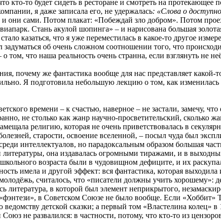
 что кто-то будет сидеть в ресторане и смотреть на протекающе
омпании, я даже записала его, не удержалась
: «Слова о доступно
ют и они сами. Потом плакат: «Побеждай зло добром». Потом проех
виапарк. Стань акулой шопинга» – и нарисована большая золотая
тало казаться, что я уже переместилась в какое-то другое измер
 задуматься об очень сложном соотношении того, что происходит
 о том, что наша реальность очень странна, если взглянуть не не
ия, почему же фантастика вообще для нас представляет какой-т
вильно. Я подготовила небольшую лекцию о том, как изменилась ф
тского времени – к счастью, наверное – не застали, замечу, что
ранно, не столько как жанр научно-просветительский, сколько ж
амещала религию, которая не очень приветствовалась в секулярн
болезней, старости, освоение вселенной, – посыл чуда был эксп
 среди интеллектуалов, но парадоксальным образом б
о
льшая част
й литературы, она издавалась огромными тиражами, и в выходны
о школьного возраста были в чудовищном дефиците, и их раскуп
ность имела и другой эффект: вся фантастика, которая выходила
молодёжь, считалось, что «писатели должны учить хорошему»: де
сь литература, в которой был элемент неприкрытого, незамаскир
 «фэнтези», в Советском Союзе не было вообще. Если «Хоббит» 
ведомству детской сказки; а первый том «Властелина колец» в 
Союз не развалился: в частности, потому, что кто-то из цензор