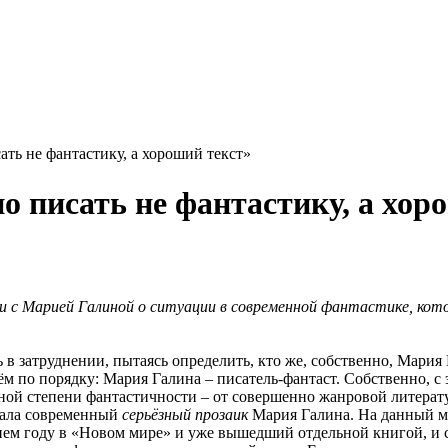
ть не фантастику, а хороший текст»
 писать не фантастику, а хор
 с Марией Галиной о ситуации в современной фантастике, кото
 в затруднении, пытаясь определить, кто же, собственно, Мария
ём по порядку: Мария Галина – писатель-фантаст. Собственно, с 
зной степени фантастичности – от совершенно жанровой литерат
ехала современный
серьёзный прозаик
Мария Галина. На данный мо
нем году в «Новом мире» и уже вышедший отдельной книгой, и