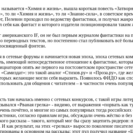
й называется «Химия и жизнь», вышла короткая повесть «Затворн
», то ли «Химия и жизнь», то ли «Знание-сила», в советское вр
т, Пелевин проходил по ведомству фантастики, и получал жанро
 себя как фантаст и которого издатели позиционировали таким 
ог американского IF, он не был первым журналом фантастики на
переводных текстов, но постепенно стал публиковать всё больш
 посвященный фэнтези.
 сетевые форумы и начинается новая эпоха, эпоха сетевых комм
ь, имеющий непосредственное отношение к фантастике, которы
нициаторов опять же первого на постсоветском пространстве сет
 «Самиздат»: это такой аналог «Стихов.ру» и «Проза.ру», где 
 которых желающие могли себя выразить. Появилось ФИДО как сп
ользовать для общения с читателем – в частности очень попул
ть там началась именно с сетевых конкурсов, с такой игры ли
вался «Рваная грелка» - видимо, от выражения «порвать как туз
 очень почётно, и многие из самых популярных тогда российских
частники, согласно правилам игры, обсуждали очень жёстко и бе
ого рассказа – такого, который мог бы сразу зацепить ридеров:
ее. И как результат, на этих «грелках» выросло поколение писат
ированы в основном на рассказы; этот пул получил название «