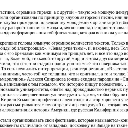
стики, огромные тиражи, а с другой – такую же мощную цензуру,
ыли организованы по принципу клубов авторской песни, или ли
 эти клубы проходили по ведомству молодёжных организаций и бы
ьку распространение самиздата, мягко говоря, не приветствовал
али ядром формирования той фантастики, которая возникла уже н
крепшие головы хлынуло огромное количество текстов. Только в 
оиды об электроовцах», «Левая рука тьмы», и, наконец, весь То
ира с его брендами как минимум на тридцать лет, и всё это надо 
зи – и, Боже мой, это какой-то другой мир, и в этом другом мир
ли, что есть три стадии подвинутости: «всё это наверняка так и
к». То есть появились интерпретации, реинтерпретации, «Власте
книгами, часто той же толщины, что и оригинал, а то и толще. 
ьмариллион
»
Алексея Свиридова (очень ехидная пародия на «С
, написанная с тем посылом, что историю пишут победители… 
сновывать университеты, опыты над проводимостью нервных путе
динился с совершенными уж нелюдьми эльфами, чтобы обрушить 
т. Кирилл Еськов по профессии палеонтолог и автор хорошего уч
ытия рассматриваются с точки зрения игр спецслужб на тогдашн
это альтернативная история Америки, где русская Калифорния зак
 стали организовывать свои фестивали, которые называются«конв
 конвенты отличались от западных, поскольку на Западе на так