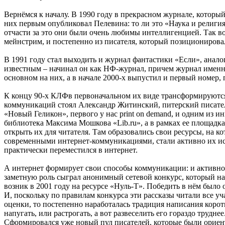
Вернёмся к началу. В 1990 году в прекрасном журнале, которы
них первым опубликовал Пелевина: то ли это «Наука и религия
отчасти за это они были очень любимы интеллигенцией. Так во
мейнстрим, и постепенно из писателя, который позиционировал
В 1991 году стал выходить и журнал фантастики «Если», анал
известным – начинал он как НФ-журнал, причем журнал именно 
основном на них, а в начале 2000-х выпустил и первый номер,
К концу 90-х КЛФв первоначальном их виде трансформируются в
коммуникаций стоял Александр Житинский, питерский писател
«Новый Геликон», первого у нас print on demand, и одним из и
библиотека Максима Мошкова «Lib.ru», а в рамках ее площадка
открыть их для читателя. Там образовались свои ресурсы, на
современными интернет-коммуникациями, стали активно их исп
практически переместился в интернет.
А интернет формирует свои способы коммуникации: и активнос
заметную роль сыграл анонимный сетевой конкурс, который назы
возник в 2001 году на ресурсе «Нуль-Т». Победить в нём было
И, поскольку по правилам конкурса эти рассказы читали все у
оценки, то постепенно наработалась традиция написания коротк
напугать, или растрогать, а вот развеселить его гораздо трудн
Сформировался уже новый пул писателей, которые были ориент