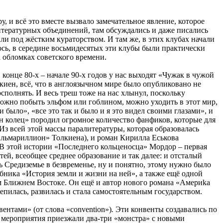
 и всё это вместе вызвало замечательное явление, которое
тературных объединений, там обсуждались и даже писались
ли под жёстким кураторством. И там же, в этих клубах начали
ось, в середине восьмидесятых эти клубы были практически
а обломках советского времени.
конце 80-х – начале 90-х годов у нас выходят «Чужак в чужой
лкиен, всё, что в англоязычном мире было опубликовано не
восполнять. И весь треш тоже на нас хлынул, поскольку
е можно побыть эльфом или гоблином, можно уходить в этот мир,
 было», «все это так и было и я это видел своими глазами», и
лин колец» породил огромное количество фанфиков, которые для
Из всей этой массы паралитературы, которая образовалась
ильмариллион» Толкиена), и роман Кирилла Еськова
В этой истории «Последнего кольценосца» Мордор – первая
й, всеобщее среднее образование и так далее: и отсталый
Средиземье в безвременье, ну и понятно, этому нужно было
ебника «История земли и жизни на ней», а также ещё одной
ем Ближнем Востоке. Он ещё и автор нового романа «Америkа
репилась, развилась и стала самостоятельным государством.
ентами» (от слова «convention»)
.
Эти конвенты создавались по
ие мероприятия приезжали два-три «монстра» с новыми