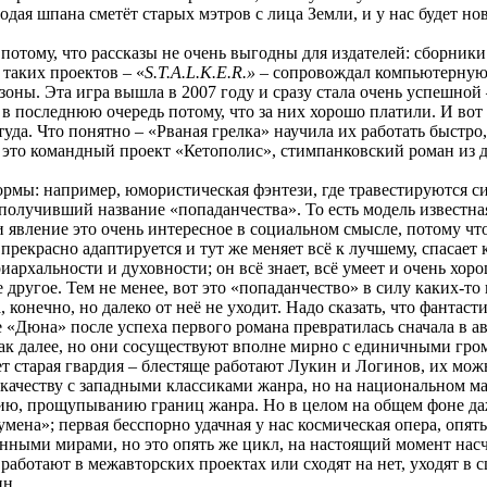
лодая шпана сметёт старых мэтров с лица Земли, и у нас будет но
потому, что рассказы не очень выгодны для издателей: сборники
таких проектов – «
S.T.A.L.K.E.R.»
– сопровождал компьютерную 
ны. Эта игра вышла в 2007 году и сразу стала очень успешной –
 в последнюю очередь потому, что за них хорошо платили. И вот 
уда. Что понятно – «Рваная грелка» научила их работать быстро,
это командный проект «Кетополис», стимпанковский роман из де
рмы: например, юмористическая фэнтези, где травестируются с
получивший название «попаданчества». То есть модель известна
 и явление это очень интересное в социальном смысле, потому что
 прекрасно адаптируется и тут же меняет всё к лучшему, спасает
иархальности и духовности; он всё знает, всё умеет и очень хор
е другое. Тем не менее, вот это «попаданчество» в силу каких-т
 конечно, но далеко от неё не уходит. Надо сказать, что фантас
 «Дюна» после успеха первого романа превратилась сначала в а
так далее, но они сосуществуют вполне мирно с единичными гром
т старая гвардия – блестяще работают Лукин и Логинов, их можн
качеству с западными классиками жанра, но на национальном ма
нию, прощупыванию границ жанра. Но в целом на общем фоне даж
ена»; первая бесспорно удачная у нас космическая опера, опять
анными мирами, но это опять же цикл, на настоящий момент на
работают в межавторских проектах или сходят на нет, уходят в с
ин.