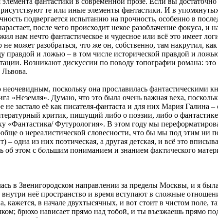
элемента фантастики в современной прозе. Если вы достаточно м
присутствуют те или иные элементы фантастики. И в упомянуты
чность подвергается испытанию на прочность, особенно в посл
арастает, после чего происходит некое разоблачение фокуса, и 
жил нам нечто фантастическое и чудесное или всё это имеет ло
е может разобраться, что же он, собственно, там накрутил, как э
у правдой и ложью – в том числе исторической правдой и ложью –
етации. Возникают дискуссии по поводу топографии романа: это 
 Львова.
о неочевидным, поскольку она прославилась фантастическими кн
а «Неземля». Думаю, что это была очень важная веха, поскольку 
е не застало её как писателя-фантаста и для них Мария Галина 
тературный критик, пишущий либо о поэзии, либо о фантастике 
ику «Фантастика/ Футурология». В этом году мы переформатирова
обще о нереалистической словесности, что бы мы под этим ни п
 – одна из них поэтическая, а другая детская, и всё это вписыв
ь об этом с б
о
льшим пониманием и знанием фактического матери
алась в Звенигородском направлении за пределы Москвы, и я был
, внутри неё пространство и время вступают в сложные отношени
, кажется, в начале двухтысячных, и вот стоит в чистом поле, т
м; брюхо нависает прямо над тобой, и ты въезжаешь прямо под э