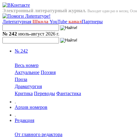
Электронный литературный журнал.
Выходит один раз в месяц. Осно
Лиterraтурная
Школа
YouTube
канал
Партнеры
№ 242
июль-август 2026 г.
№ 242
Весь номер
Актуальное
Поэзия
Проза
Драматургия
Критика
Переводы
Фантастика
.
Архив номеров
.
Редакция
От главного редактора