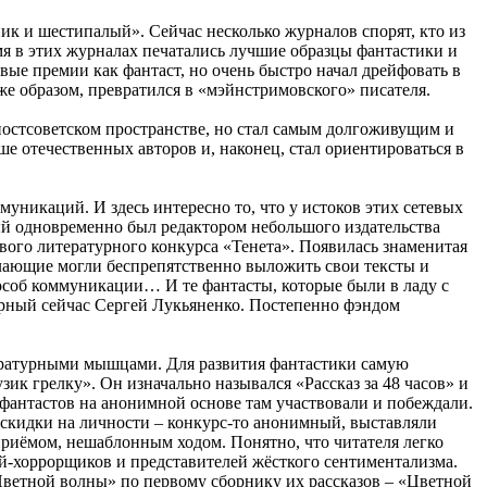
ик и шестипалый». Сейчас несколько журналов спорят, кто из
емя в этих журналах печатались лучшие образцы фантастики и
вые премии как фантаст, но очень быстро начал дрейфовать в
же образом, превратился в «мэйнстримовского» писателя.
 постсоветском пространстве, но стал самым долгоживущим и
е отечественных авторов и, наконец, стал ориентироваться в
уникаций. И здесь интересно то, что у истоков этих сетевых
й одновременно был редактором небольшого издательства
евого литературного конкурса «Тенета». Появилась знаменитая
желающие могли беспрепятственно выложить свои тексты и
особ коммуникации… И те фантасты, которые были в ладу с
ярный сейчас Сергей Лукьяненко. Постепенно фэндом
тературными мышцами. Для развития фантастики самую
ик грелку». Он изначально назывался «Рассказ за 48 часов» и
 фантастов на анонимной основе там участвовали и побеждали.
з скидки на личности – конкурс-то анонимный, выставляли
 приёмом, нешаблонным ходом. Понятно, что читателя легко
елей-хоррорщиков и представителей жёсткого сентиментализма.
Цветной волны» по первому сборнику их рассказов – «Цветной