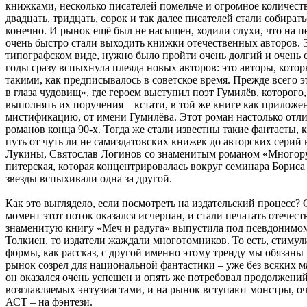
книжками, несколько писателей помельче и огромное количество
двадцать, тридцать, сорок и так далее писателей стали собират
конечно. И рынок ещё был не насыщен, ходили слухи, что на п
очень быстро стали выходить книжки отечественных авторов. 
типографском виде, нужно было пройти очень долгий и очень с
годы сразу вспыхнула плеяда новых авторов: это авторы, котор
такими, как предписывалось в советское время. Прежде всего
в глаза чудовищ», где героем выступил поэт Гумилёв, которого,
выполнять их поручения – кстати, в той же книге как приложе
мистификацию, от имени Гумилёва. Этот роман настолько отлич
романов конца 90-х. Тогда же стали известны такие фантасты
путь от чуть ли не самиздатовских книжек до авторских серий
Лукины, Святослав Логинов со знаменитым романом «Многорук
питерская, которая концентрировалась вокруг семинара Бориса С
звезды вспыхивали одна за другой.
Как это выглядело, если посмотреть на издательский процесс?
момент этот поток оказался исчерпан, и стали печатать отече
знаменитую книгу «Меч и радуга» выпустила под псевдонимом 
Толкиен, то издатели жаждали многотомников. То есть, стиму
формы, как рассказ, с другой именно этому тренду мы обязаны
рынок созрел для национальной фантастики – уже без всяких м
он оказался очень успешен и опять же потребовал продолжени
возглавляемых энтузиастами, и на рынок вступают монстры, 
АСТ – на фэнтези.