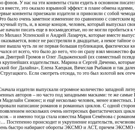
 фэнов. У нас на эти конвенты стали ездить в основном писател
ься вместе, это оказало взрывной эффект: в плане обмена идеями
ервые конвенты приезжали издатели и привозили с собой чемода
Это было очень заметное изменение по сравнению с советским в
кучный путь, и, в конце концов, человек, который выпускал сво
ые начали писать еще в восьмидесятые, но не могли пробиться к
 это Михаил Успенский и Андрей Лазарчук, которые вместе вып
 оказывается, вовсе не расстреляли в двадцатые, а некое тайное 
ние вышла чуть ли не первая большая публикация, фактически к
ался от всего, что было до него, что он сразу взял множество 
, как Дмитрий Громов и Олег Ладыженский (их совместный псев
 в крупнейших издательствах. Марина и Сергей Дяченко, которы
ий бог Далайна», Елена Хаецкая, Вячеслав Рыбаков и так дале
тругацкого. Если смотреть отсюда, то это был золотой век отече
 Сначала издатели выпускали огромное количество западной лите
ственных авторов – но часто под западными масками: те же самы
Маделайн Симонс; и ещё несколько человек, менее известных. 
лировали написание романов и романных циклов. С одной сторон
 появлением нескольких очень интересных фантастических цикло
асок – и именно тогда стала известна Мария Семёнова с романом
й… Постепенно происходит и укрупнение издательств, исчезнове
очень быстро набирают обороты ЭКСМО и АСТ, причем ЭКСМО сп