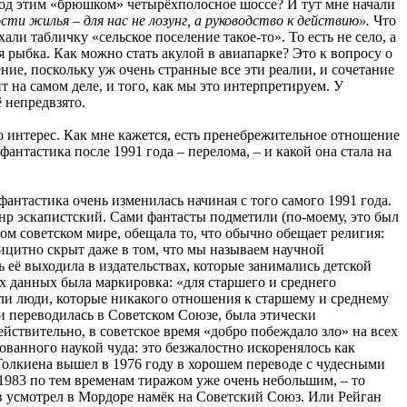
е под этим «брюшком» четырёхполосное шоссе? И тут мне начали
сти жилья – для нас не лозунг, а руководство к действию».
Что
али табличку «сельское поселение такое-то». То есть не село, а
 рыбка. Как можно стать акулой в авиапарке? Это к вопросу о
ение, поскольку уж очень странные все эти реалии, и сочетание
 на самом деле, и того, как мы это интерпретируем. У
ё непредвзято.
о интерес. Как мне кажется, есть пренебрежительное отношение
антастика после 1991 года – перелома, – и какой она стала на
 фантастика очень изменилась начиная с того самого 1991 года.
анр эскапистский. Сами фантасты подметили (по-моему, это был
ом советском мире, обещала то, что обычно обещает религия:
лицитно скрыт даже в том, что мы называем научной
ь её выходила в издательствах, которые занимались детской
х данных была маркировка: «для старшего и среднего
али люди, которые никакого отношения к старшему и среднему
 и переводилась в Советском Союзе, была этически
йствительно, в советское время «добро побеждало зло» на всех
ованного наукой чуда: это безжалостно искоренялось как
Толкиена вышел в 1976 году в хорошем переводе с чудесными
1983 по тем временам тиражом уже очень небольшим, – то
ов усмотрел в Мордоре намёк на Советский Союз. Или Рейган