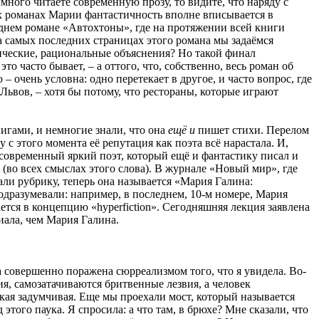
ного читаете современную прозу, то видите, что наряду с
х романах Марии фантастичность вполне вписывается в
еднем романе «Автохтоны», где на протяжении всей книги
на самых последних страницах этого романа мы задаёмся
гические, рациональные объяснения? Но такой финал
то часто бывает, – а оттого, что, собственно, весь роман об
 очень условна: одно перетекает в другое, и часто вопрос, где
Львов, – хотя бы потому, что рестораны, которые играют
игами, и немногие знали, что она
ещё и
пишет стихи. Перелом
с этого момента её репутация как поэта всё нарастала. И,
– современный яркий поэт, который ещё и фантастику писал и
(во всех смыслах этого слова). В журнале «Новый мир», где
ли рубрику, теперь она называется «Мария Галина:
одразумевали: например, в последнем, 10-м номере, Мария
ается в концепцию «hyperfiction». Сегодняшняя лекция заявлена
ала, чем Мария Галина.
а совершенно поражена сюрреализмом того, что я увидела. Во-
я, самозатачиваются бритвенные лезвия, а человек
акая задумчивая. Еще мы проехали мост, который называется
того паука. Я спросила: а что там, в брюхе? Мне сказали, что