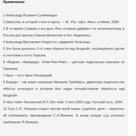
Примечания:
1 Александр Исаевич Солженицын.
2 Шкатулка, в которой стихи и проза. — М.: Рус. мiръ, Моск. учебник, 2006.
3 В то время Серёжа и его дочь Яна готовили дайджест по антисемитизму в
России для Центра Симона Визенталя в Лос-Анджелесе.
4 Александр Викторович Недоступ, кардиолог больницы.
5 Это была рукопись 2-го тома «Крепости над бездной», посвящённого детям
и учителям в гетто Терезин.
6 «Ведем», «Камарад», «Рим-Рим-Рим», – детские подпольные журналы из
Терезина.
7 Арон – поэт Арон Липовецкий.
8 Борода – так мама называла Михаила Гринберга, директора издательства
«Мосты культуры» в котором был издан четырёхтомник «Крепость над
бездной».
9 «Без тебя» Лиснянская И.Л. Без тебя: Стихи 2003 года. Русский путь, 2004.
10 Сын С.И. Липкина открыл против моей мамы судебное дело – запретить
ей публиковать произведения С.И.Липкина. В конце концов суд отклонил
требование Я.Липкина.
Публикация Елены Макаровой