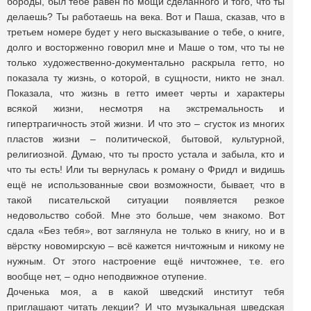
бороды, был тебе равен по мощи сделанного и того, что ты
делаешь? Ты работаешь на века. Вот и Паша, сказав, что в
третьем номере будет у него высказывание о тебе, о книге,
долго и восторженно говорил мне и Маше о том, что ты не
только художественно-документально раскрыла гетто, но
показала ту жизнь, о которой, в сущности, никто не знал.
Показала, что жизнь в гетто имеет черты и характеры
всякой жизни, несмотря на экстремальность и
гипертрагичность этой жизни. И что это – сгусток из многих
пластов жизни – политической, бытовой, культурной,
религиозной. Думаю, что ты просто устала и забыла, кто и
что ты есть! Или ты вернулась к роману о Фридл и видишь
ещё не использованные свои возможности, бывает, что в
такой писательской ситуации появляется резкое
недовольство собой. Мне это больше, чем знакомо. Вот
сдала «Без тебя», вот заглянула не только в книгу, но и в
вёрстку новомирскую – всё кажется ничтожным и никому не
нужным. От этого настроение ещё ничтожнее, т.е. его
вообще нет, – одно неподвижное отупение.
Доченька моя, а в какой шведский институт тебя
приглашают читать лекции? И что музыкальная шведская