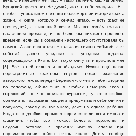
века. О нынешнем не пишу – таких величин, как, например,
Бродский просто нет. Не думай, что я о себе заладила. Я –
о тебе – уникальном явлении в бессмертной истории факта
жизни. И книга, которую я сейчас читаю, – есть факт не
прошедшей, а нынешней жизни. Мы все живём только в
настоящем времени, и не было бы никакого прошлого
времени, если бы в сознании настоящего отсутствовала бы
память. А она слагается не только из личных событий, а из
событий давно ушедших и ушедших недавно,
содержащихся в Книге. Вот такую книгу ты и прислала мне
[5]. Всё в ней сильно и необходимо. Нужны ещё некие
перестроечные факторы внутри, некое оживление
авторского текста перед «Ведемом», о чём я тебе говорила
по телефону, объяснения в скобках немецких слов и
выражений, то, что написано курсивом, тут же в скобках
объяснить. Рассказать, как дети придумывали себе клички и
подумать, почему их так много, даже на одного ребёнка.
Когда-то в далёкие времена евреи меняли свои имена и
фамилии, чтобы всё плохое, болезни, поражения и
неудачи, остались в прежних именах, словно при
переименовании пойдет жизнь иначе. Детям вообще