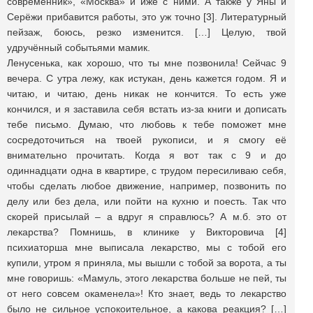
современник», «Москва» и иже с ними. А также у Яны и
Серёжи прибавится работы, это уж точно [3]. Литературный
пейзаж, боюсь, резко изменится. […] Целую, твой
удручённый событьями мамик.
Ленусенька, как хорошо, что ты мне позвонила! Сейчас 9
вечера. С утра лежу, как истукан, день кажется годом. Я и
читаю, и читаю, день никак не кончится. То есть уже
кончился, и я заставила себя встать из-за книги и дописать
тебе письмо. Думаю, что любовь к тебе поможет мне
сосредоточиться на твоей рукописи, и я смогу её
внимательно прочитать. Когда я вот так с 9 и до
одиннадцати одна в квартире, с трудом пересиливаю себя,
чтобы сделать любое движение, например, позвонить по
делу или без дела, или пойти на кухню и поесть. Так что
скорей присылай – а вдруг я справлюсь? А м.б. это от
лекарства? Помнишь, в клинике у Викторовича [4]
психиаторша мне выписала лекарство, мы с тобой его
купили, утром я приняла, мы вышли с тобой за ворота, а ты
мне говоришь: «Мамуль, этого лекарства больше не пей, ты
от него совсем окаменела»! Кто знает, ведь то лекарство
было не сильное успокоительное, а какова реакция? […]