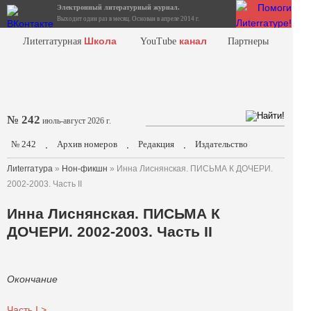
Электронный литературный журнал.
Выходит один раз в месяц. Основан в апреле 2014 г.
Школа
канал
Лиterraтурная
YouTube
Партнеры
№ 242
июль-август 2026 г.
№ 242
Архив номеров
Редакция
Издательство
.
.
.
Лиterraтура
»
Нон-фикшн
» Инна Лиснянская. ПИСЬМА К ДОЧЕРИ.
2002-2003. Часть II
Инна Лиснянская. ПИСЬМА К
ДОЧЕРИ. 2002-2003. Часть II
Окончание
Часть I >