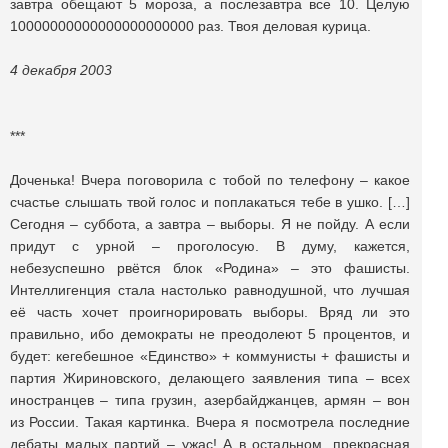
завтра обещают 5 мороза, а послезавтра все 10. Целую
10000000000000000000000 раз. Твоя деловая курица.
4 декабря 2003
***
Доченька! Вчера поговорила с тобой по телефону – какое
счастье слышать твой голос и поплакаться тебе в ушко. […]
Сегодня – суббота, а завтра – выборы. Я не пойду. А если
придут с урной – проголосую. В думу, кажется,
небезуспешно рвётся блок «Родина» – это фашисты.
Интеллигенция стала настолько равнодушной, что лучшая
её часть хочет проигнорировать выборы. Вряд ли это
правильно, ибо демократы не преодолеют 5 процентов, и
будет: кегебешное «Единство» + коммунисты + фашисты и
партия Жириновского, делающего заявления типа – всех
иностранцев – типа грузин, азербайджанцев, армян – вон
из России. Такая картинка. Вчера я посмотрела последние
дебаты малых партий – ужас! А в остальном, прекрасная