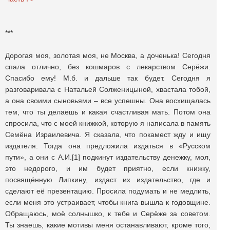
***
Дорогая моя, золотая моя, не Москва, а доченька! Сегодня
спала отлично, без кошмаров с лекарством Серёжи.
Спасибо ему! М.б. и дальше так будет. Сегодня я
разговаривала с Натальей Солженицыной, хвастала тобой,
а она своими сыновьями – все успешны. Она восхищалась
тем, что ты делаешь и какая счастливая мать. Потом она
спросила, что с моей книжкой, которую я написала в память
Семёна Израилевича. Я сказала, что покамест жду и ищу
издателя. Тогда она предложила издаться в «Русском
пути», а они с А.И.[1] подкинут издательству денежку, мол,
это недорого, и им будет приятно, если книжку,
посвящённую Липкину, издаст их издательство, где и
сделают её презентацию. Просила подумать и не медлить,
если меня это устраивает, чтобы книга вышла к годовщине.
Обращаюсь, моё солнышко, к тебе и Серёже за советом.
Ты знаешь, какие мотивы меня останавливают, кроме того,