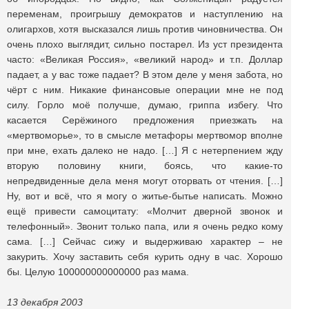
переменам, проигрышу демократов и наступлению на
олигархов, хотя высказался лишь против чиновничества. Он
очень плохо выглядит, сильно постарел. Из уст президента
часто: «Великая Россия», «великий народ» и т.п. Доллар
падает, а у вас тоже падает? В этом деле у меня забота, но
чёрт с ним. Никакие финансовые операции мне не под
силу. Горло моё получше, думаю, гриппа избегу. Что
касается Серёжиного предложения приезжать на
«мертвоморье», то в смысле метафоры мертвомор вполне
при мне, ехать далеко не надо. […] Я с нетерпением жду
вторую половину книги, боясь, что какие-то
непредвиденные дела меня могут оторвать от чтения. […]
Ну, вот и всё, что я могу о житье-бытье написать. Можно
ещё привести самоцитату: «Молчит дверной звонок и
телефонный». Звонит только папа, или я очень редко кому
сама. […] Сейчас сижу и выдерживаю характер – не
закурить. Хочу заставить себя курить одну в час. Хорошо
бы. Целую 100000000000000 раз мама.
13 декабря 2003