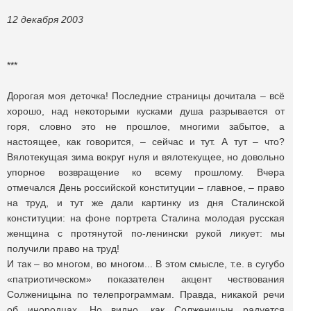
12 декабря 2003
***
Дорогая моя деточка! Последние страницы дочитала – всё
хорошо, над некоторыми кусками душа разрывается от
горя, словно это не прошлое, многими забытое, а
настоящее, как говорится, – сейчас и тут. А тут – что?
Вялотекущая зима вокруг нуля и вялотекущее, но довольно
упорное возвращение ко всему прошлому. Вчера
отмечался День российской конституции – главное, – право
на труд, и тут же дали картинку из дня Сталинской
конституции: на фоне портрета Сталина молодая русская
женщина с протянутой по-ленински рукой ликует: мы
получили право на труд!
И так – во многом, во многом... В этом смысле, т.е. в сугубо
«патриотическом» показателен акцент чествования
Солженицына по телепрограммам. Правда, никакой речи
об инородцах. Но видно, как Солженицын радуется