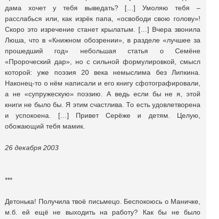
дама хочет у тебя выведать? […] Умоляю тебя –
расслабься или, как изрёк папа, «освободи свою голову»!
Скоро это изречение станет крылатым. […] Вчера звонила
Люша, что в «Книжном обозрении», в разделе «лучшее за
прошедший год» небольшая статья о Семёне
«Пророческий дар», но с сильной формулировкой, смысл
которой: уже поэзия 20 века немыслима без Липкина.
Наконец-то о нём написали и его книгу сфотографировали,
а не «супружескую» поэзию. А ведь если бы не я, этой
книги не было бы. Я этим счастлива. То есть удовлетворена
и успокоена. […] Привет Серёже и детям. Целую,
обожающий тебя мамик.
26 декабря 2003
***
Детонька! Получила твоё письмецо. Беспокоюсь о Маничке,
м.б. ей ещё не выходить на работу? Как бы не было