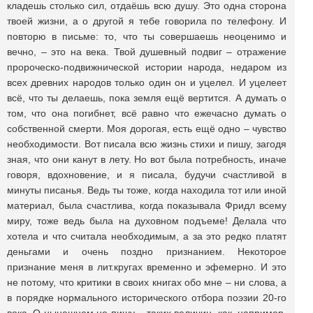
кладешь столько сил, отдаёшь всю душу. Это одна сторона
твоей жизни, а о другой я тебе говорила по телефону. И
повторю в письме: то, что ты совершаешь неоценимо и
вечно, – это на века. Твой душевный подвиг – отражение
пророческо-подвижнической истории народа, недаром из
всех древних народов только один он и уцелел. И уцелеет
всё, что ты делаешь, пока земля ещё вертится. А думать о
том, что она погибнет, всё равно что ежечасно думать о
собственной смерти. Моя дорогая, есть ещё одно – чувство
необходимости. Вот писала всю жизнь стихи и пишу, загодя
зная, что они канут в лету. Но вот была потребность, иначе
говоря, вдохновение, и я писала, будучи счастливой в
минуты писанья. Ведь ты тоже, когда находила тот или иной
материал, была счастлива, когда показывала Фридл всему
миру, тоже ведь была на духовном подъеме! Делала что
хотела и что считала необходимым, а за это редко платят
деньгами и очень поздно признанием. Некоторое
признание меня в лит.кругах временно и эфемерно. И это
не потому, что критики в своих книгах обо мне – ни слова, а
в порядке нормального исторического отбора поэзии 20-го