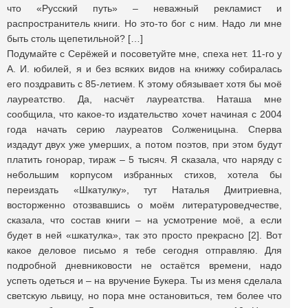
что «Русский путь» – неважный рекламист и
распространитель книги. Но это-то бог с ним. Надо ли мне
быть столь щепетильной? […]
Подумайте с Серёжей и посоветуйте мне, спеха нет. 11-го у
А. И. юбилей, я и без всяких видов на книжку собиралась
его поздравить с 85-летием. К этому обязывает хотя бы моё
лауреатство. Да, насчёт лауреатства. Наташа мне
сообщила, что какое-то издательство хочет начиная с 2004
года начать серию лауреатов Солженицына. Сперва
издадут двух уже умерших, а потом поэтов, при этом будут
платить гонорар, тираж – 5 тысяч. Я сказала, что наряду с
небольшим корпусом избранных стихов, хотела бы
переиздать «Шкатулку», тут Наталья Дмитриевна,
восторженно отозвавшись о моём литературоведчестве,
сказала, что состав книги – на усмотрение моё, а если
будет в ней «шкатулка», так это просто прекрасно [2]. Вот
какое деловое письмо я тебе сегодня отправляю. Для
подробной дневниковости не остаётся времени, надо
успеть одеться и – на вручение Букера. Ты из меня сделала
светскую львицу, но пора мне остановиться, тем более что