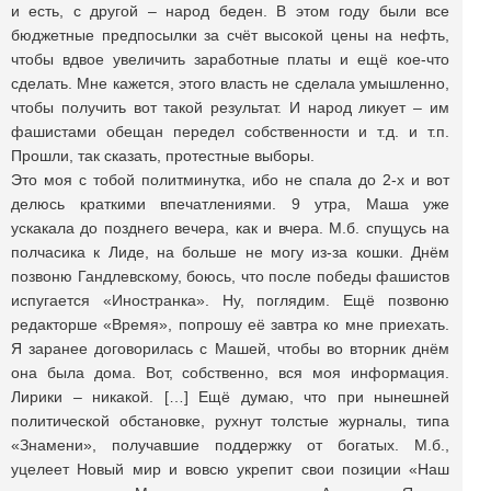
и есть, с другой – народ беден. В этом году были все
бюджетные предпосылки за счёт высокой цены на нефть,
чтобы вдвое увеличить заработные платы и ещё кое-что
сделать. Мне кажется, этого власть не сделала умышленно,
чтобы получить вот такой результат. И народ ликует – им
фашистами обещан передел собственности и т.д. и т.п.
Прошли, так сказать, протестные выборы.
Это моя с тобой политминутка, ибо не спала до 2-х и вот
делюсь краткими впечатлениями. 9 утра, Маша уже
ускакала до позднего вечера, как и вчера. М.б. спущусь на
полчасика к Лиде, на больше не могу из-за кошки. Днём
позвоню Гандлевскому, боюсь, что после победы фашистов
испугается «Иностранка». Ну, поглядим. Ещё позвоню
редакторше «Время», попрошу её завтра ко мне приехать.
Я заранее договорилась с Машей, чтобы во вторник днём
она была дома. Вот, собственно, вся моя информация.
Лирики – никакой. […] Ещё думаю, что при нынешней
политической обстановке, рухнут толстые журналы, типа
«Знамени», получавшие поддержку от богатых. М.б.,
уцелеет Новый мир и вовсю укрепит свои позиции «Наш