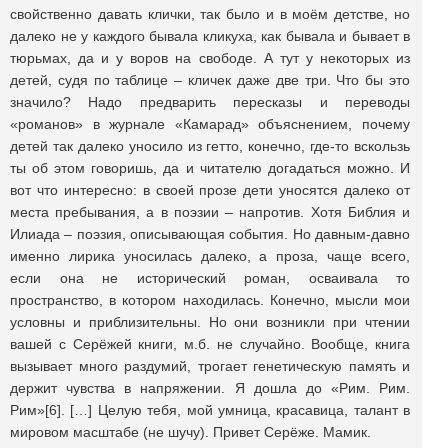
свойственно давать клички, так было и в моём детстве, но
далеко не у каждого бывала кликуха, как бывала и бывает в
тюрьмах, да и у воров на свободе. А тут у некоторых из
детей, судя по таблице – кличек даже две три. Что бы это
значило? Надо предварить пересказы и переводы
«романов» в журнале «Камарад» объяснением, почему
детей так далеко уносило из гетто, конечно, где-то вскользь
ты об этом говоришь, да и читателю догадаться можно. И
вот что интересно: в своей прозе дети уносятся далеко от
места пребывания, а в поэзии – напротив. Хотя Библия и
Илиада – поэзия, описывающая события. Но давным-давно
именно лирика уносилась далеко, а проза, чаще всего,
если она не исторический роман, осваивала то
пространство, в котором находилась. Конечно, мысли мои
условны и приблизительны. Но они возникли при чтении
вашей с Серёжей книги, м.б. не случайно. Вообще, книга
вызывает много раздумий, трогает генетическую память и
держит чувства в напряжении. Я дошла до «Рим. Рим.
Рим»[6]. […] Целую тебя, мой умница, красавица, талант в
мировом масштабе (не шучу). Привет Серёже. Мамик.