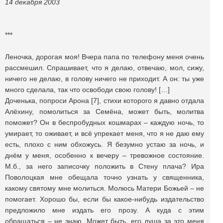
14 декабря 2003
***
Леночка, дорогая моя! Вчера папа по телефону меня очень
рассмешил. Спрашивает, что я делаю, отвечаю, мол, сижу,
ничего не делаю, в голову ничего не приходит. А он: ты уже
много сделала, так что освободи свою голову! […]
Доченька, попроси Арона [7], стихи которого я давно отдала
Алёхину, помолиться за Семёна, может быть, молитва
поможет? Он в беспробудных кошмарах – каждую ночь, то
умирает, то оживает, и всё упрекает меня, что я не даю ему
есть, плохо с ним обхожусь. Я безумно устаю за ночь, и
днём у меня, особенно к вечеру – тревожное состояние.
М.б., за него записочку положить в Стену плача? Ира
Поволоцкая мне обещала точно узнать у священника,
какому святому мне молиться. Молюсь Матери Божьей – не
помогает. Хорошо бы, если бы какое-нибудь издательство
предложило мне издать его прозу. А куда с этим
обращаться – не знаю. Может быть, его душа за это меня