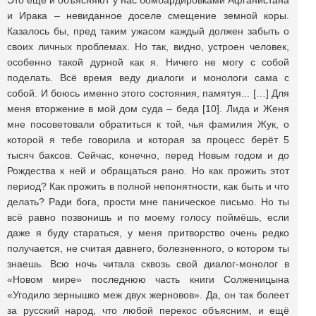
Это ещё и объясняют у нас бомбардировками Афганистана
и Ирака – невиданное доселе смещение земной коры.
Казалось бы, пред таким ужасом каждый должен забыть о
своих личных проблемах. Но так, видно, устроен человек,
особенно такой дурной как я. Ничего не могу с собой
поделать. Всё время веду диалоги и монологи сама с
собой. И боюсь именно этого состояния, памятуя... […] Для
меня вторжение в мой дом суда – беда [10]. Лида и Женя
мне посоветовали обратиться к той, чья фамилия Жук, о
которой я тебе говорила и которая за процесс берёт 5
тысяч баксов. Сейчас, конечно, перед Новым годом и до
Рождества к ней и обращаться рано. Но как прожить этот
период? Как прожить в полной непонятности, как быть и что
делать? Ради бога, прости мне паническое письмо. Но ты
всё равно позвонишь и по моему голосу поймёшь, если
даже я буду стараться, у меня притворство очень редко
получается, не считая давнего, болезненного, о котором ты
знаешь. Всю ночь читала сквозь свой диалог-монолог в
«Новом мире» последнюю часть книги Солженицына
«Угодило зернышко меж двух жерновов». Да, он так болеет
за русский народ, что любой перекос объясним, и ещё