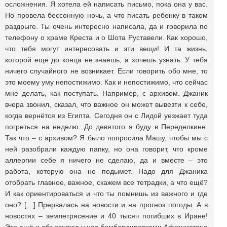
осложнения. Я хотела ей написать письмо, пока она у вас.
Но провела бессонную ночь, а что писать ребенку в таком
раздрыге. Ты очень интересно написала, да и говорила по
телефону о храме Креста и о Шота Руставели. Как хорошо,
что тебя могут интересовать и эти вещи! И та жизнь,
которой ещё до конца не знаешь, а хочешь узнать. У тебя
ничего случайного не возникает. Если говорить обо мне, то
это моему уму непостижимо. Как и непостижимо, что сейчас
мне делать, как поступать. Например, с архивом. Джаник
вчера звонил, сказал, что важное он может вывезти к себе,
когда вернётся из Египта. Сегодня он с Лидой уезжает туда
погреться на неделю. До девятого я буду в Переделкине.
Так что – с архивом? Я было попросила Машу, чтобы мы с
ней разобрали каждую папку, но она говорит, что кроме
аллергии себе я ничего не сделаю, да и вместе – это
работа, которую она не подымет. Надо для Джаника
отобрать главное, важное, скажем все тетрадки, а что ещё?
И как ориентироваться и что ты помнишь из важного и где
оно? […] Прервалась на новости и на прогноз погоды. А в
новостях – землетрясение и 40 тысяч погибших в Иране!