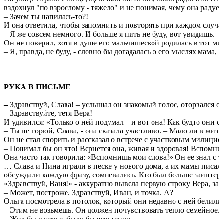
вздохнул "по взрослому - тяжело" и не понимая, чему она раду
– Зачем ты напилась-то?!
И она ответила, чтобы запомнить и повторять при каждом случ
– Я же совсем немного. И больше я пить не буду, вот увидишь.
Он не поверил, хотя в душе его мальчишеской родилась в тот м
– Я, правда, не буду, - словно бы догадалась о его мыслях мама
РУКА В ПИСЬМЕ
–
Здравствуй, Слава! – услышал он знакомый голос, оторвался
– Здравствуйте, тетя Вера!
И удивился: «Только о ней подумал – и вот она! Как будто они 
– Ты не горюй, Слава, - она сказала участливо. – Мало ли в жиз
Он не стал спорить и рассказал о встрече с участковым милици
– Понимал бы он что! Вернется она, живая и здоровая! Вспомни
Она часто так говорила: «Вспомнишь мои слова!» Он ее знал с 
… Слава и Нина играли в песке у нового дома, а их мамы писа
обсуждали каждую фразу, сомневались. Кто был больше заинтере
«Здравствуй, Ваня!» - аккуратно вывела первую строку Вера, з
– Может, построже. Здравствуй, Иван, и точка. А?
Ольга посмотрела в потолок, который они недавно с ней белили
– Этим не возьмешь. Он должен почувствовать тепло семейное
– Жил бы в семье, было бы ему тепло.