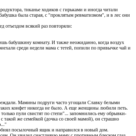
родуктора, тиканье ходиков с гирьками и иногда читали
 бабушка была старая, с "проклятым ревматизмом", и в лес они
ед отъездом всякий раз повторяли:
лишь бабушкину комнату. И также неожиданно, когда воздух
приехали среди недели мама с тетей, попили по привычке чай и
побеждали. Мамины подруги часто угощали Славку белыми
таких конфет никогда не было. А еще женщины любили петь.
 только пули свистят по степи"... запомнились ему обрывки-
с такой же семейкой (дочка со своей мамой), он страшно
..."
ка обнял посылочный ящик и направился в новый дом.
овсем. Он увидел счастливую маму с противным блеском глаз,