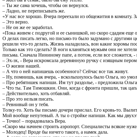
– Ты же сама хочешь, чтобы он вернулся.
– Ладно, не переписывать же.
«У нас все хорошо. Вчера переехали из общежития в комнату. З
– Это верно.
– Не он же ее заработал.
«Пока живем с подругой и ее сынишкой, но скоро сдадим еще о
О делах писать легко, но письмо-то было задумано с другими 
решили что-то делать. Жизнь наладилась, вон какие хоромы пос
Только как это сделать? В ноги кланяться мужьям они не хотел
письма. Сначала Нининому папе, а потом, если все сложится, -
– Эх-эх, - Вера искромсала деревянную ручку с изящным пером
– О жизни нашей.
– А что о ней напишешь особенного? Сейчас все так живут.
– Ну, помнишь, как вчера, - всколыхнулось было Ольга, но умо
– Про ребятишек напиши. Им тут раздолье, - предложила Ольга 
– Что ты. Там Тимошкин. Они, когда с фронта пришли, так цапа
– Действительно, хоть отбавляй.
– Про это нельзя писать.
– Ревнивый он у тебя.
Толку-то. Хоть бы письмо дочери прислал. Его кровь-то. Вылит
Мой вообще непутевый. А ты о стройке напиши. Как мы двухэт
– Точно! – порадовалась Вера.
«Скоро мы начнем строить аэропорт. Специалисты всякие нужн
– Молодец! Вроде бы ничего такого, а намек дала.