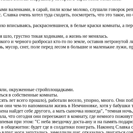
ми валенками, в сарай, пили козье молоко, слушали говорок реп
 Славка очень хотел туда сходить, посмотреть, что это такое, но
хо вписываясь, раскрасневшиеся, в белые краски комнаты, а пер
я шло, грустно тикая ходиками, а жизнь не менялась.
ого и черного разбросал кто-то по земле, оставив нетронутой 
ь, мусор, снег, поле перед лесом в большие и маленькие лужи, 
тояли, окруженные стройплощадками.
ться в собственные комнаты.
ять лет всего прошло), работали весело, упорно, много. Они 
и они чем-то напоминали жизнь в Немчиновке, хотя у бабушки 
на найдет себе другого, а мать сыночка никогда", "темная ночь,
ла, что сегодня они переезжают в комнату, где немного поживут 
евая при этом: "С неба звездочку доста-ану и на память подарю
 как в общежитии: будет где в солдатики поиграть. Наконец Слав
 вдруг ноги запутались, замедлили шаг, отказались двигаться с