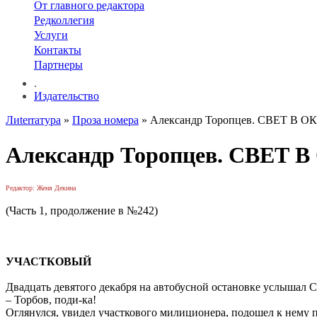
От главного редактора
Редколлегия
Услуги
Контакты
Партнеры
.
Издательство
Лиterraтура
»
Проза номера
» Александр Торопцев. СВЕТ В ОК
Александр Торопцев. СВЕТ В
Редактор: Женя Декина
(Часть 1, продолжение в №242)
УЧАСТКОВЫЙ
Двадцать девятого декабря на автобусной остановке услышал С
– Торбов, поди-ка!
Оглянулся, увидел участкового милиционера, подошел к нему п