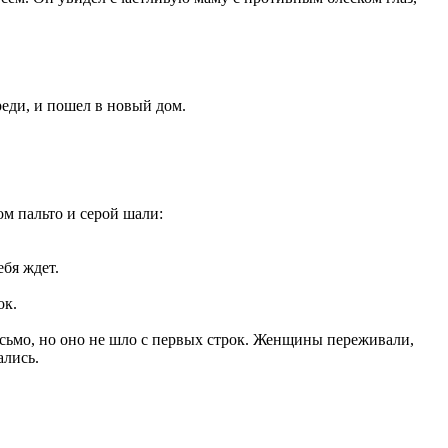
ереди, и пошел в новый дом.
м пальто и серой шали:
ебя ждет.
ок.
исьмо, но оно не шло с первых строк. Женщины переживали,
ались.