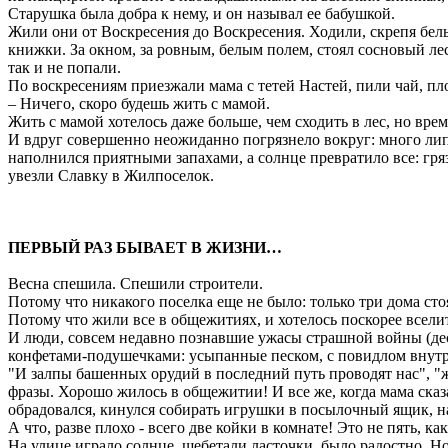
Старушка была добра к нему, и он называл ее бабушкой.
Жили они от Воскресения до Воскресения. Ходили, скрепя белы
книжки. За окном, за ровным, белым полем, стоял сосновый лес.
так и не попали.
По воскресениям приезжали мама с тетей Настей, пили чай, пло
– Ничего, скоро будешь жить с мамой.
Жить с мамой хотелось даже больше, чем сходить в лес, но врем
И вдруг совершенно неожиданно погрязнело вокруг: много липк
наполнился приятными запахами, а солнце превратило все: гряз
увезли Славку в Жилпоселок.
ПЕРВЫЙ РАЗ БЫВАЕТ В ЖИЗНИ…
Весна спешила. Спешили строители.
Потому что никакого поселка еще не было: только три дома с
Потому что жили все в общежитиях, и хотелось поскорее всели
И люди, совсем недавно познавшие ужасы страшной войны (дес
конфетами-подушечками: усыпанные песком, с повидлом внутр
"И залпы башенных орудий в последний путь проводят нас", "же
фразы. Хорошо жилось в общежитии! И все же, когда мама сказа
обрадовался, кинулся собирать игрушки в посылочный ящик, нап
А что, разве плохо - всего две койки в комнате! Это не пять,
На улице играло солнце, щебетали ласточки, было радостно. Но