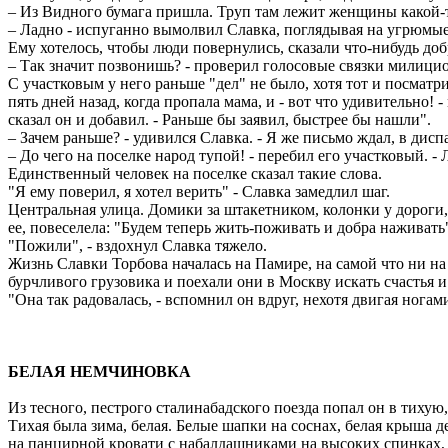
– Из Видного бумага пришла. Труп там лежит женщины какой-то.
– Ладно - испуганно вымолвил Славка, поглядывая на угрюмы
Ему хотелось, чтобы люди повернулись, сказали что-нибудь доб
– Так значит позвонишь? - проверил голосовые связки милицио
С участковым у него раньше "дел" не было, хотя тот и посмат
пять дней назад, когда пропала мама, и - вот что удивительно
сказал он и добавил. - Раньше бы заявил, быстрее бы нашли".
– Зачем раньше? - удивился Славка. - Я же письмо ждал, в диспа
– До чего на поселке народ тупой! - перебил его участковый. -
Единственный человек на поселке сказал такие слова.
"Я ему поверил, я хотел верить" - Славка замедлил шаг.
Центральная улица. Домики за штакетником, колонки у дороги,
ее, повеселела: "Будем теперь жить-поживать и добра наживать
"Пожили", - вздохнул Славка тяжело.
Жизнь Славки Торбова началась на Памире, на самой что ни на 
бурчливого грузовика и поехали они в Москву искать счастья и
"Она так радовалась, - вспомнил он вдруг, нехотя двигая ногами
БЕЛАЯ НЕМЧИНОВКА
Из тесного, пестрого сталинабадского поезда попал он в тих
Тихая была зима, белая. Белые шапки на соснах, белая крыша 
на панцирной кровати с набалдашниками на высоких спинках, б