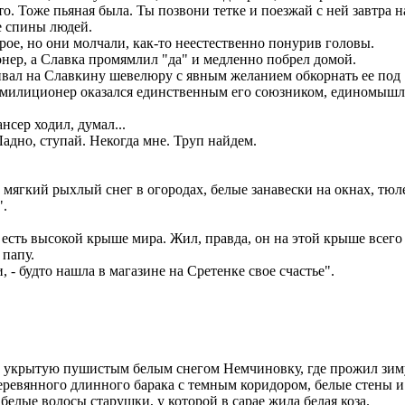
 Тоже пьяная была. Ты позвони тетке и поезжай с ней завтра на
е спины людей.
рое, но они молчали, как-то неестественно понурив головы.
нер, а Славка промямлил "да" и медленно побрел домой.
ривал на Славкину шевелюру с явным желанием обкорнать ее под 
! - милиционер оказался единственным его союзником, единомышл
нсер ходил, думал...
 Ладно, ступай. Некогда мне. Труп найдем.
 мягкий рыхлый снег в огородах, белые занавески на окнах, тю
".
есть высокой крыше мира. Жил, правда, он на этой крыше всего 
 папу.
, - будто нашла в магазине на Сретенке свое счастье".
ую, укрытую пушистым белым снегом Немчиновку, где прожил зим
деревянного длинного барака с темным коридором, белые стены 
елые волосы старушки, у которой в сарае жила белая коза.