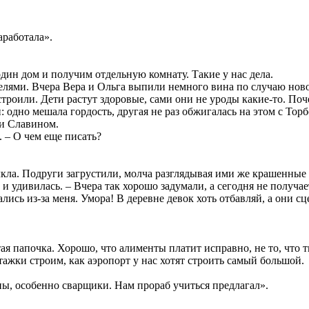
аработала».
дин дом и получим отдельную комнату. Такие у нас дела.
целями. Вчера Вера и Ольга выпили немного вина по случаю нов
троили. Дети растут здоровые, сами они не уроды какие-то. Поче
и: одно мешала гордость, другая не раз обжигалась на этом с То
 и Славином.
. – О чем еще писать?
лкла. Подруги загрустили, молча разглядывая ими же крашенные 
и удивилась. – Вчера так хорошо задумали, а сегодня не получае
лись из-за меня. Умора! В деревне девок хоть отбавляй, а они сц
ая папочка. Хорошо, что алименты платит исправно, не то, что т
ажки строим, как аэропорт у нас хотят строить самый большой.
ы, особенно сварщики. Нам прораб учиться предлагал».