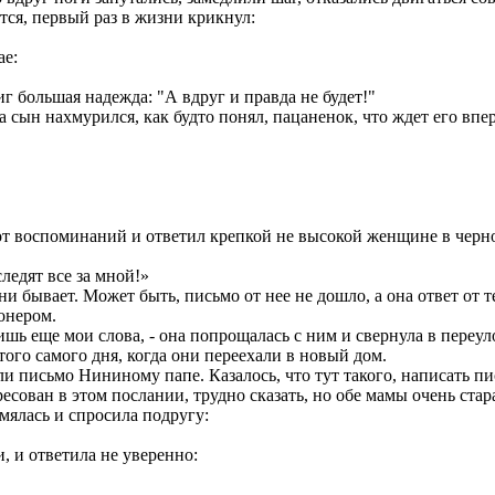
ется, первый раз в жизни крикнул:
ае:
иг большая надежда: "А вдруг и правда не будет!"
, а сын нахмурился, как будто понял, пацаненок, что ждет его вп
 от воспоминаний и ответил крепкой не высокой женщине в черно
следят все за мной!»
ни бывает. Может быть, письмо от нее не дошло, а она ответ от т
онером.
шь еще мои слова, - она попрощалась с ним и свернула в переул
того самого дня, когда они переехали в новый дом.
ли письмо Нининому папе. Казалось, что тут такого, написать п
сован в этом послании, трудно сказать, но обе мамы очень стар
амялась и спросила подругу:
, и ответила не уверенно:
.