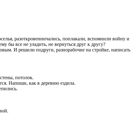
оселья, разоткровенничались, поплакали, вспомнили войну и
му бы все не уладить, не вернуться друг к другу?
рбовым. И решили подруги, разнорабочие на стройке, написать
стены, потолок.
тся. Напиши, как в деревню ездила.
епились.
вой.