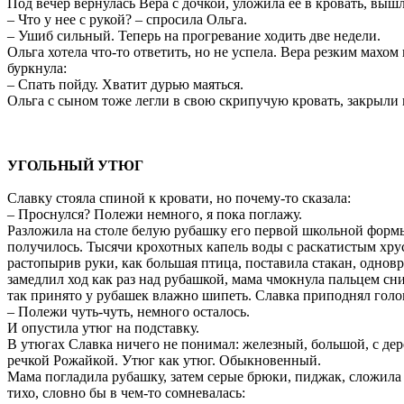
Под вечер вернулась Вера с дочкой, уложила ее в кровать, вы
– Что у нее с рукой? – спросила Ольга.
– Ушиб сильный. Теперь на прогревание ходить две недели.
Ольга хотела что-то ответить, но не успела. Вера резким махом
буркнула:
– Спать пойду. Хватит дурью маяться.
Ольга с сыном тоже легли в свою скрипучую кровать, закрыли г
УГОЛЬНЫЙ УТЮГ
Славку стояла спиной к кровати, но почему-то сказала:
– Проснулся? Полежи немного, я пока поглажу.
Разложила на столе белую рубашку его первой школьной формы, в
получилось. Тысячи крохотных капель воды с раскатистым хрус
растопырив руки, как большая птица, поставила стакан, однов
замедлил ход как раз над рубашкой, мама чмокнула пальцем сни
так принято у рубашек влажно шипеть. Славка приподнял голо
– Полежи чуть-чуть, немного осталось.
И опустила утюг на подставку.
В утюгах Славка ничего не понимал: железный, большой, с дере
речкой Рожайкой. Утюг как утюг. Обыкновенный.
Мама погладила рубашку, затем серые брюки, пиджак, сложила 
тихо, словно бы в чем-то сомневалась: