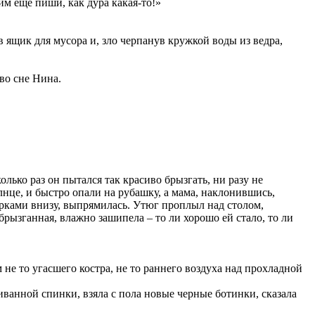
м еще пиши, как дура какая-то!»
 в ящик для мусора и, зло черпанув кружкой воды из ведра,
во сне Нина.
лько раз он пытался так красиво брызгать, ни разу не
лнце, и быстро опали на рубашку, а мама, наклонившись,
ырками внизу, выпрямилась. Утюг проплыл над столом,
брызганная, влажно зашипела – то ли хорошо ей стало, то ли
не то угасшего костра, не то раннего воздуха над прохладной
иванной спинки, взяла с пола новые черные ботинки, сказала