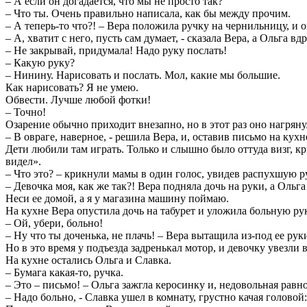
– А если он догадается, что мы не просто так?
– Что ты. Очень правильно написала, как бы между прочим.
– А теперь-то что?! – Вера положила ручку на чернильницу, и о
– А, хватит с него, пусть сам думает, - сказала Вера, а Ольга вд
– Не закрывай, придумала! Надо руку послать!
– Какую руку?
– Нинину. Нарисовать и послать. Мол, какие мы большие.
Как нарисовать? Я не умею.
Обвести. Лучше любой фотки!
– Точно!
Озарение обычно приходит внезапно, но в этот раз оно нагрянул
– В овраге, наверное, - решила Вера, и, оставив письмо на ку
Дети любили там играть. Только и слышно было оттуда визг, кр
видел».
– Что это? – крикнули мамы в один голос, увидев распухшую 
– Девочка моя, как же так?! Вера подняла дочь на руки, а Ольг
Неси ее домой, а я у магазина машину поймаю.
На кухне Вера опустила дочь на табурет и уложила больную рук
– Ой, убери, больно!
– Ну что ты доченька, не плачь! – Вера вытащила из-под ее рук
Но в это время у подъезда задренькал мотор, и девочку увезли 
На кухне остались Ольга и Славка.
– Бумага какая-то, ручка.
– Это – письмо! – Ольга зажгла керосинку и, недовольная равно
– Надо больно, - Славка ушел в комнату, грустно качая головой: