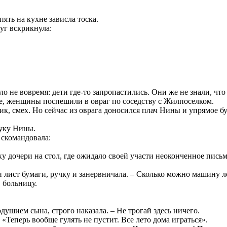
пять на кухне зависла тоска.
руг вскрикнула:
о не вовремя: дети где-то запропастились. Они же не знали, что
хне, женщины поспешили в овраг по соседству с Жилпоселком.
ик, смех. Но сейчас из оврага доносился плач Нины и упрямое бу
руку Нины.
а скомандовала:
у дочери на стол, где ожидало своей участи неоконченное письм
и лист бумаги, ручку и занервничала. – Сколько можно машину ло
в больницу.
душием сына, строго наказала. – Не трогай здесь ничего.
 «Теперь вообще гулять не пустит. Все лето дома играться».