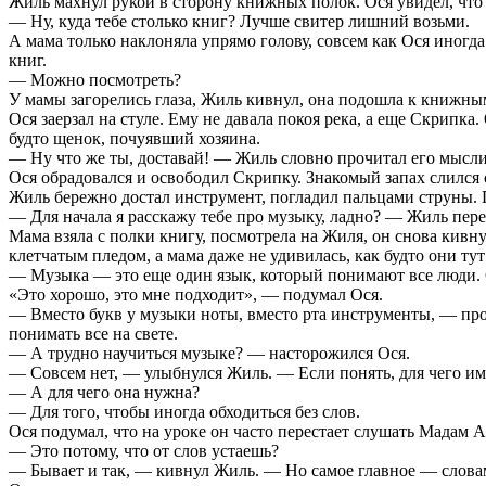
Жиль махнул рукой в сторону книжных полок. Ося увидел, что 
— Ну, куда тебе столько книг? Лучше свитер лишний возьми.
А мама только наклоняла упрямо голову, совсем как Ося иногда
книг.
— Можно посмотреть?
У мамы загорелись глаза, Жиль кивнул, она подошла к книжным
Ося заерзал на стуле. Ему не давала покоя река, а еще Скрипка
будто щенок, почуявший хозяина.
— Ну что же ты, доставай! — Жиль словно прочитал его мысли 
Ося обрадовался и освободил Скрипку. Знакомый запах слился с
Жиль бережно достал инструмент, погладил пальцами струны. П
— Для начала я расскажу тебе про музыку, ладно? — Жиль пере
Мама взяла с полки книгу, посмотрела на Жиля, он снова кивнул
клетчатым пледом, а мама даже не удивилась, как будто они ту
— Музыка — это еще один язык, который понимают все люди. С
«Это хорошо, это мне подходит», — подумал Ося.
— Вместо букв у музыки ноты, вместо рта инструменты, — про
понимать все на свете.
— А трудно научиться музыке? — насторожился Ося.
— Совсем нет, — улыбнулся Жиль. — Если понять, для чего им
— А для чего она нужна?
— Для того, чтобы иногда обходиться без слов.
Ося подумал, что на уроке он часто перестает слушать Мадам А
— Это потому, что от слов устаешь?
— Бывает и так, — кивнул Жиль. — Но самое главное — словам