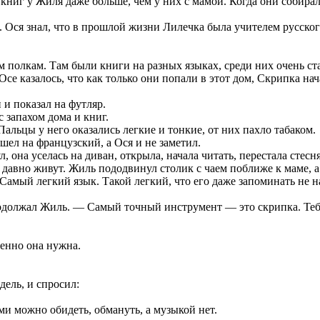
книг у Жиля даже больше, чем у них с мамой. Когда они собирал
. Ося знал, что в прошлой жизни Лилечка была учителем русског
 полкам. Там были книги на разных языках, среди них очень ста
. Осе казалось, что как только они попали в этот дом, Скрипка н
и показал на футляр.
 запахом дома и книг.
альцы у него оказались легкие и тонкие, от них пахло табаком.
шел на французский, а Ося и не заметил.
, она уселась на диван, открыла, начала читать, перестала стесн
т давно живут. Жиль пододвинул столик с чаем поближе к маме, а
амый легкий язык. Такой легкий, что его даже запоминать не н
должал Жиль. — Самый точный инструмент — это скрипка. Тебе п
енно она нужна.
дель, и спросил:
и можно обидеть, обмануть, а музыкой нет.