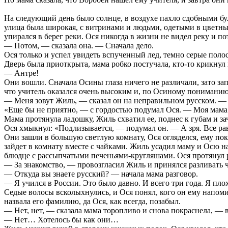
На следующий день было солнце, в воздухе пахло сдобными бул
улица была широкая, с витринами и людьми, одетыми в цветные
упирался в берег реки. Ося никогда в жизни не видел реку и п
— Потом, — сказала она. — Сначала дело.
Ося только и успел увидеть вспученный лед, темно серые поло
Дверь была приоткрыта, мама робко постучала, кто-то крикнул
— Антре!
Они вошли. Сначала Осины глаза ничего не различали, зато запа
что учитель оказался очень высоким и, по Осиному пониманию
— Меня зовут Жиль, — сказал он на неправильном русском. — 
«Еще бы не приятно, — с гордостью подумал Ося. — Моя мама са
Мама протянула ладошку, Жиль схватил ее, поднес к губам и за
Ося хмыкнул: «Подлизывается, — подумал он. — А зря. Все рав
Они зашли в большую светлую комнату, Ося огляделся, ему пока
зайдет в комнату вместе с чайками. Жиль усадил маму и Осю н
блюдце с рассыпчатыми печеньями-кругляшами. Ося протянул ру
— За знакомство, — провозгласил Жиль и принялся разливать ч
— Откуда вы знаете русский? — начала мама разговор.
— Я учился в России. Это было давно. И всего три года. Я пл
Седые волосы всколыхнулись, и Ося понял, кого он ему напом
назвала его фамилию, да Ося, как всегда, позабыл.
— Нет, нет, — сказала мама торопливо и снова покраснела, — 
— Нет… Хотелось бы как они…