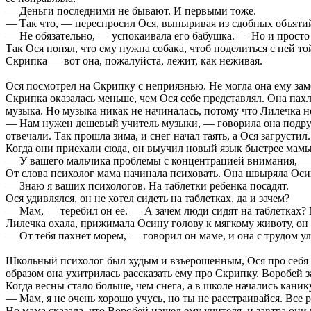
— Деньги последними не бывают. И первыми тоже.
— Так что, — переспросил Ося, выныривая из сдобных объяти
— Не обязательно, — успокаивала его бабушка. — Но и просто
Так Ося понял, что ему нужна собака, чтоб поделиться с ней 
Скрипка — вот она, пожалуйста, лежит, как неживая.
Ося посмотрел на Скрипку с неприязнью. Не могла она ему зам
Скрипка оказалась меньше, чем Ося себе представлял. Она пахл
музыка. Но музыка никак не начиналась, потому что Лилечка н
— Нам нужен дешевый учитель музыки, — говорила она подружк
отвечали. Так прошла зима, и снег начал таять, а Ося загрустил.
Когда они приехали сюда, он выучил новый язык быстрее мамы.
— У вашего мальчика проблемы с концентрацией внимания, — г
От слова психолог мама начинала психовать. Она швыряла Оси
— Знаю я ваших психологов. На таблетки ребенка посадят.
Ося удивлялся, он не хотел сидеть на таблетках, да и зачем?
— Мам, — теребил он ее. — А зачем люди сидят на таблетках?
Лилечка охала, прижимала Осину голову к мягкому животу, он з
— От тебя пахнет морем, — говорил он маме, и она с трудом у
Школьный психолог был худым и взъерошенным, Ося про себя п
образом она ухитрилась рассказать ему про Скрипку. Воробей з
Когда весны стало больше, чем снега, а в школе начались кани
— Мам, я не очень хорошо учусь, но ты не расстраивайся. Все 
Но мама сказала, что Воробей нашел ему учителя, и завтра они