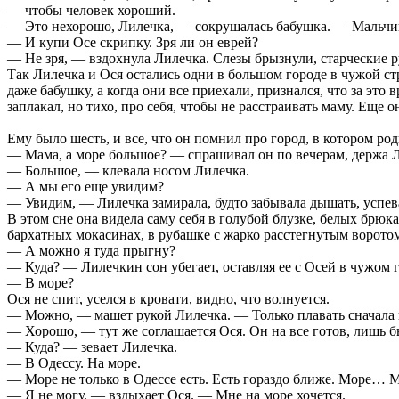
— чтобы человек хороший.
— Это нехорошо, Лилечка, — сокрушалась бабушка. — Мальчик 
— И купи Осе скрипку. Зря ли он еврей?
— Не зря, — вздохнула Лилечка. Слезы брызнули, старческие 
Так Лилечка и Ося остались одни в большом городе в чужой стра
даже бабушку, а когда они все приехали, признался, что за это
заплакал, но тихо, про себя, чтобы не расстраивать маму. Еще о
Ему было шесть, и все, что он помнил про город, в котором ро
— Мама, а море большое? — спрашивал он по вечерам, держа Ли
— Большое, — клевала носом Лилечка.
— А мы его еще увидим?
— Увидим, — Лилечка замирала, будто забывала дышать, успева
В этом сне она видела саму себя в голубой блузке, белых брю
бархатных мокасинах, в рубашке с жарко расстегнутым воротом
— А можно я туда прыгну?
— Куда? — Лилечкин сон убегает, оставляя ее с Осей в чужом г
— В море?
Ося не спит, уселся в кровати, видно, что волнуется.
— Можно, — машет рукой Лилечка. — Только плавать сначала 
— Хорошо, — тут же соглашается Ося. Он на все готов, лишь б
— Куда? — зевает Лилечка.
— В Одессу. На море.
— Море не только в Одессе есть. Есть гораздо ближе. Море… Мор
— Я не могу, — вздыхает Ося. — Мне на море хочется.