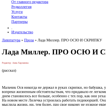
От главного редактора
Редколлегия
Услуги
Контакты
Партнеры
.
Издательство
Лиterraтура
»
Проза
» Лада Миллер. ПРО ОСЮ И СКРИПКУ
Лада Миллер. ПРО ОСЮ И
Редактор: Анна Харланова
(рассказ)
Мальчик Ося никогда не держал в руках скрипки, но бабушка, 
вопреки жизненным обстоятельствам, что придавало ее легкомы
днем становилось все больше, особенно с тех пор, как они уех
На новом месте Лилечка устроилась работать педикюршей. Она с
мыслила жизни, ни, тем более, про свое никому не нужное евре