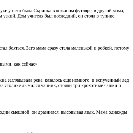
уке у него была Скрипка в кожаном футляре, в другой мама,
 узкий. Дом учителя был последний, он стоял в тупике,
тал бояться. Зато мама сразу стала маленькой и робкой, потому
выми, как сейчас».
кна заглядывала река, казалось еще немного, и вспученный лед
на столике дымился чайник, стояли три крохотные чашки и
л один смешной, он дразнился, высовывая язык. Мама однажды