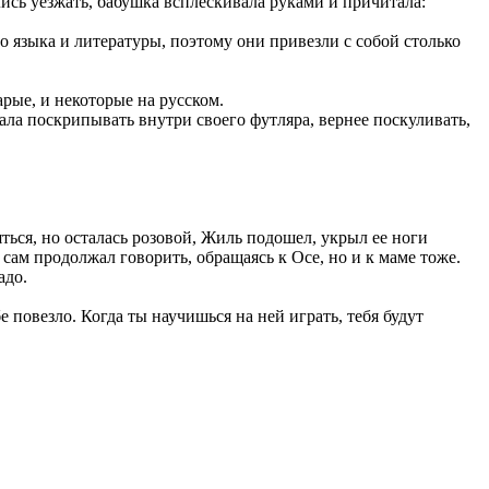
ись уезжать, бабушка всплескивала руками и причитала:
о языка и литературы, поэтому они привезли с собой столько
рые, и некоторые на русском.
ачала поскрипывать внутри своего футляра, вернее поскуливать,
яться, но осталась розовой, Жиль подошел, укрыл ее ноги
 сам продолжал говорить, обращаясь к Осе, но и к маме тоже.
адо.
овезло. Когда ты научишься на ней играть, тебя будут