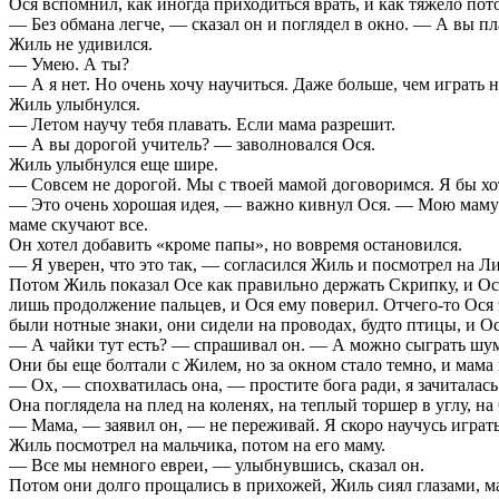
Ося вспомнил, как иногда приходиться врать, и как тяжело пот
— Без обмана легче, — сказал он и поглядел в окно. — А вы пл
Жиль не удивился.
— Умею. А ты?
— А я нет. Но очень хочу научиться. Даже больше, чем играть н
Жиль улыбнулся.
— Летом научу тебя плавать. Если мама разрешит.
— А вы дорогой учитель? — заволновался Ося.
Жиль улыбнулся еще шире.
— Совсем не дорогой. Мы с твоей мамой договоримся. Я бы хот
— Это очень хорошая идея, — важно кивнул Ося. — Мою маму д
маме скучают все.
Он хотел добавить «кроме папы», но вовремя остановился.
— Я уверен, что это так, — согласился Жиль и посмотрел на Л
Потом Жиль показал Осе как правильно держать Скрипку, и Осе
лишь продолжение пальцев, и Ося ему поверил. Отчего-то Ося з
были нотные знаки, они сидели на проводах, будто птицы, и Ос
— А чайки тут есть? — спрашивал он. — А можно сыграть шум 
Они бы еще болтали с Жилем, но за окном стало темно, и мама 
— Ох, — спохватилась она, — простите бога ради, я зачиталась
Она поглядела на плед на коленях, на теплый торшер в углу, н
— Мама, — заявил он, — не переживай. Я скоро научусь играть 
Жиль посмотрел на мальчика, потом на его маму.
— Все мы немного евреи, — улыбнувшись, сказал он.
Потом они долго прощались в прихожей, Жиль сиял глазами, мама