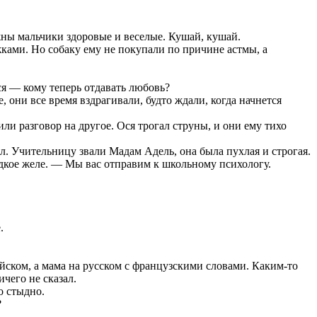
жны мальчики здоровые и веселые. Кушай, кушай.
жками. Но собаку ему не покупали по причине астмы, а
ся — кому теперь отдавать любовь?
 они все время вздрагивали, будто ждали, когда начнется
 разговор на другое. Ося трогал струны, и они ему тихо
л. Учительницу звали Мадам Адель, она была пухлая и строгая.
дкое желе. — Мы вас отправим к школьному психологу.
.
ском, а мама на русском с французскими словами. Каким-то
чего не сказал.
о стыдно.
?