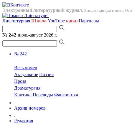
Электронный литературный журнал.
Выходит один раз в месяц. Осно
Лиterraтурная
Школа
YouTube
канал
Партнеры
№ 242
июль-август 2026 г.
№ 242
Весь номер
Актуальное
Поэзия
Проза
Драматургия
Критика
Переводы
Фантастика
.
Архив номеров
.
Редакция