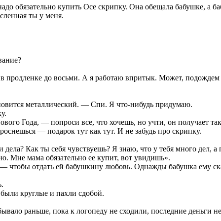
надо обязательно купить Осе скрипку. Она обещала бабушке, а ба
сленная ты у меня.
вание?
е в продленке до восьми. А я работаю впритык. Может, подождем
новится металлический. — Спи. Я что-нибудь придумаю.
у.
ого Года, — попроси все, что хочешь, но учти, он получает так
оснешься — подарок тут как тут. И не забудь про скрипку.
 дела? Как ты себя чувствуешь? Я знаю, что у тебя много дел, а 
ою. Мне мама обязательно ее купит, вот увидишь».
го — чтобы отдать ей бабушкину любовь. Однажды бабушка ему ска
.
 были круглые и пахли сдобой.
им бывало раньше, пока к логопеду не сходили, последние деньги