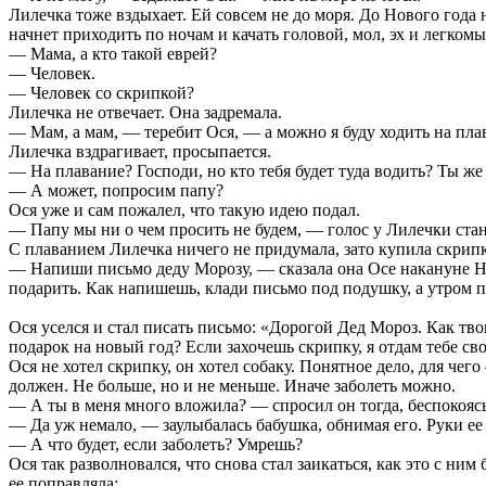
Лилечка тоже вздыхает. Ей совсем не до моря. До Нового года 
начнет приходить по ночам и качать головой, мол, эх и легкомы
— Мама, а кто такой еврей?
— Человек.
— Человек со скрипкой?
Лилечка не отвечает. Она задремала.
— Мам, а мам, — теребит Ося, — а можно я буду ходить на пла
Лилечка вздрагивает, просыпается.
— На плавание? Господи, но кто тебя будет туда водить? Ты ж
— А может, попросим папу?
Ося уже и сам пожалел, что такую идею подал.
— Папу мы ни о чем просить не будем, — голос у Лилечки ста
С плаванием Лилечка ничего не придумала, зато купила скрипк
— Напиши письмо деду Морозу, — сказала она Осе накануне Нов
подарить. Как напишешь, клади письмо под подушку, а утром пр
Ося уселся и стал писать письмо: «Дорогой Дед Мороз. Как твои
подарок на новый год? Если захочешь скрипку, я отдам тебе св
Ося не хотел скрипку, он хотел собаку. Понятное дело, для че
должен. Не больше, но и не меньше. Иначе заболеть можно.
— А ты в меня много вложила? — спросил он тогда, беспокоясь
— Да уж немало, — заулыбалась бабушка, обнимая его. Руки ее
— А что будет, если заболеть? Умрешь?
Ося так разволновался, что снова стал заикаться, как это с н
ее поправляла: