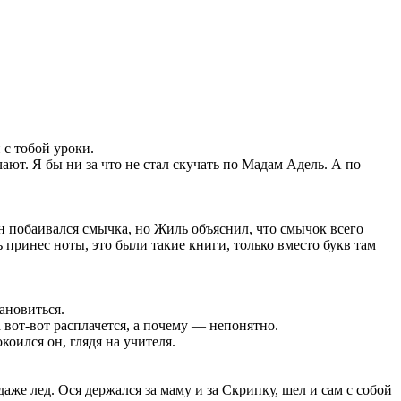
 с тобой уроки.
ют. Я бы ни за что не стал скучать по Мадам Адель. А по
н побаивался смычка, но Жиль объяснил, что смычок всего
 принес ноты, это были такие книги, только вместо букв там
ановиться.
 вот-вот расплачется, а почему — непонятно.
оился он, глядя на учителя.
аже лед. Ося держался за маму и за Скрипку, шел и сам с собой