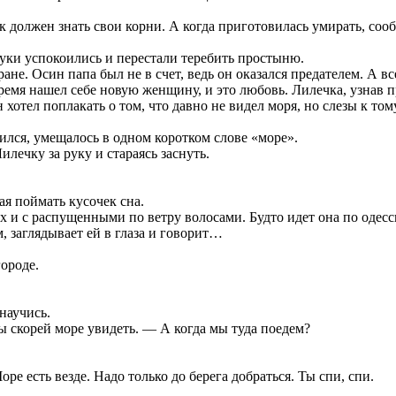
должен знать свои корни. А когда приготовилась умирать, сооб
руки успокоились и перестали теребить простыню.
не. Осин папа был не в счет, ведь он оказался предателем. А вс
 время нашел себе новую женщину, и это любовь. Лилечка, узнав 
н хотел поплакать о том, что давно не видел моря, но слезы к то
дился, умещалось в одном коротком слове «море».
лечку за руку и стараясь заснуть.
я поймать кусочек сна.
ках и с распущенными по ветру волосами. Будто идет она по одес
, заглядывает ей в глаза и говорит…
ороде.
научись.
ы скорей море увидеть. — А когда мы туда поедем?
е есть везде. Надо только до берега добраться. Ты спи, спи.