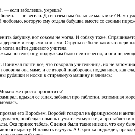
й, — если заболеешь, умрешь?
 болеть — не весело. Да и зачем нам больные мальчики? Нам ну
той любовью, которую ему отдала бабушка вместе со своими пиро
енить бабушку, вот совсем не могла. И собаку тоже. Спрашивает
а деревом и старыми книгами. Струны ее были какие-то нервные,
е могла найти дешевого учителя.
ам по телефону, подружкам было неинтересно, и они переводили
 Понимал почти все, что говорила учительница, но не запомина
оворила она маме, и ее второй подбородок подрагивал, как сла
ны рубашки и носки в стиральную машину и злилась:
 Можно же просто проглотить?
амирал, вдыхал ее запах, забывал про таблетки, вспоминал море
лыбалась.
розвал его Воробьем. Воробей говорил на французском и англий
адумался, пообещал помочь с учителем музыки, а про таблетки ни
кулы, Ося принес табель. Оценки были такие низкие, что ему был
равно я вырасту. И плавать научусь. А Скрипка подождет, правда
 идут на первый урок.