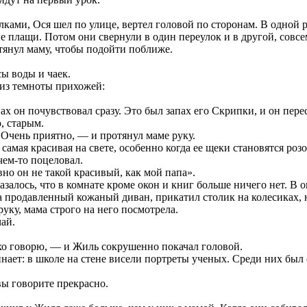
ками, Ося шел по улице, вертел головой по сторонам. В одной р
 плащи. Потом они свернули в один переулок и в другой, совсем
отянул маму, чтобы подойти поближе.
сы воды и чаек.
 из темноты прихожей:
х он почувствовал сразу. Это был запах его Скрипки, и он перес
, старым.
Очень приятно, — и протянул маме руку.
мая красивая на свете, особенно когда ее щеки становятся розо
чем-то поцеловал.
но он не такой красивый, как мой папа».
залось, что в комнате кроме окон и книг больше ничего нет. В о
а продавленный кожаный диван, прикатил столик на колесиках, 
ку, мама строго на него посмотрела.
ай.
охо говорю, — и Жиль сокрушенно покачал головой.
инает: в школе на стене висели портреты ученых. Среди них бы
вы говорите прекрасно.