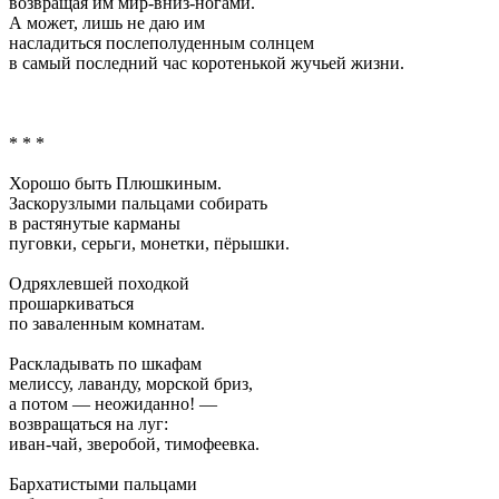
возвращая им мир-вниз-ногами.
А может, лишь не даю им
насладиться послеполуденным солнцем
в самый последний час коротенькой жучьей жизни.
* * *
Хорошо быть Плюшкиным.
Заскорузлыми пальцами собирать
в растянутые карманы
пуговки, серьги, монетки, пёрышки.
Одряхлевшей походкой
прошаркиваться
по заваленным комнатам.
Раскладывать по шкафам
мелиссу, лаванду, морской бриз,
а потом — неожиданно! —
возвращаться на луг:
иван-чай, зверобой, тимофеевка.
Бархатистыми пальцами