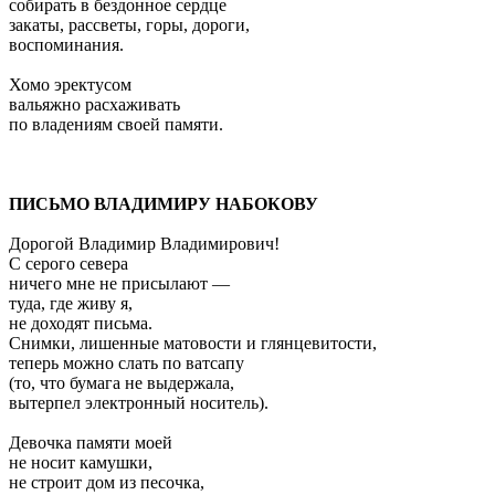
собирать в бездонное сердце
закаты, рассветы, горы, дороги,
воспоминания.
Хомо эректусом
вальяжно расхаживать
по владениям своей памяти.
ПИСЬМО ВЛАДИМИРУ НАБОКОВУ
Дорогой Владимир Владимирович!
С серого севера
ничего мне не присылают —
туда, где живу я,
не доходят письма.
Снимки, лишенные матовости и глянцевитости,
теперь можно слать по ватсапу
(то, что бумага не выдержала,
вытерпел электронный носитель).
Девочка памяти моей
не носит камушки,
не строит дом из песочка,