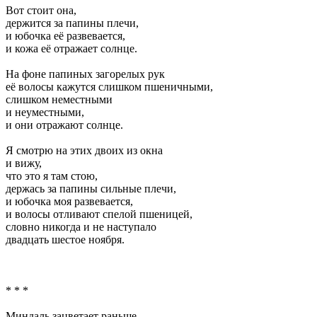
Вот стоит она,
держится за папины плечи,
и юбочка её развевается,
и кожа её отражает солнце.
На фоне папиных загорелых рук
её волосы кажутся слишком пшеничными,
слишком неместными
и неуместными,
и они отражают солнце.
Я смотрю на этих двоих из окна
и вижу,
что это я там стою,
держась за папины сильные плечи,
и юбочка моя развевается,
и волосы отливают спелой пшеницей,
словно никогда и не наступало
двадцать шестое ноября.
* * *
Миндаль зацветает раньше,