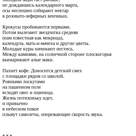
не дождавшись календарного марта,
осы неспешно собирают нектар
в розовато-зефирных венчиках.
Крокусы пробиваются первыми.
Потом вылезают звездчатка средняя
(нам известная как мокрица),
календула, мать-и-мачеха и другие цветы.
Молодые куры начинают нестись.
Между камнями, на солнечной стороне плоскогорья
выныривают алые маки.
Пахнет кофе. Доносится детский смех
с площадки рядом со школой.
Ровными лоскутами
на пашенном поле
всходят овес и пшеница.
Жизнь потихоньку идет,
и привычно
в небесном покое
плывут самолеты, опережающие скорость звука.