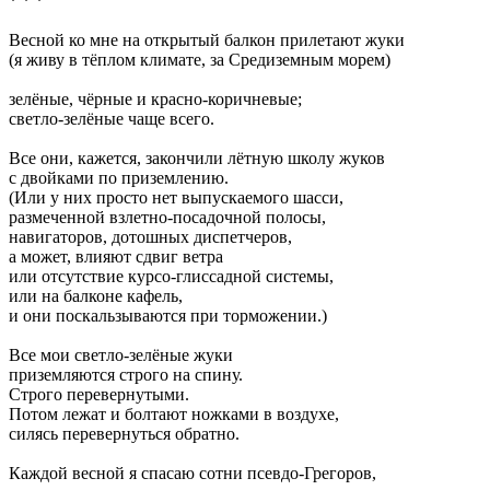
* * *
Весной ко мне на открытый балкон прилетают жуки
(я живу в тёплом климате, за Средиземным морем)
зелёные, чёрные и красно-коричневые;
светло-зелёные чаще всего.
Все они, кажется, закончили лётную школу жуков
с двойками по приземлению.
(Или у них просто нет выпускаемого шасси,
размеченной взлетно-посадочной полосы,
навигаторов, дотошных диспетчеров,
а может, влияют сдвиг ветра
или отсутствие курсо-глиссадной системы,
или на балконе кафель,
и они поскальзываются при торможении.)
Все мои светло-зелёные жуки
приземляются строго на спину.
Строго перевернутыми.
Потом лежат и болтают ножками в воздухе,
силясь перевернуться обратно.
Каждой весной я спасаю сотни псевдо-Грегоров,