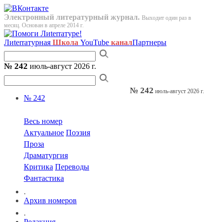
Электронный литературный журнал.
Выходит один раз в
месяц. Основан в апреле 2014 г.
Лиterraтурная
Школа
YouTube
канал
Партнеры
№ 242
июль-август 2026 г.
№ 242
июль-август 2026 г.
№ 242
Весь номер
Актуальное
Поэзия
Проза
Драматургия
Критика
Переводы
Фантастика
.
Архив номеров
.
Редакция