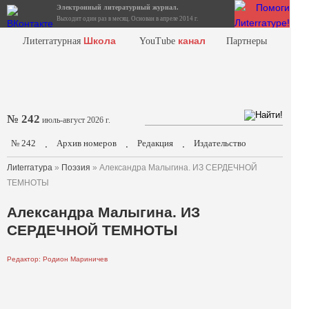
Электронный литературный журнал.
Выходит один раз в месяц. Основан в апреле 2014 г.
Школа
канал
Лиterraтурная
YouTube
Партнеры
№ 242
июль-август 2026 г.
№ 242
Архив номеров
Редакция
Издательство
.
.
.
Лиterraтура
»
Поэзия
» Александра Малыгина. ИЗ СЕРДЕЧНОЙ
ТЕМНОТЫ
Александра Малыгина. ИЗ
СЕРДЕЧНОЙ ТЕМНОТЫ
Редактор: Родион Мариничев