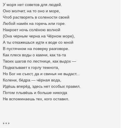
У моря нет советов для людей.
Оно молчит, на то оно и море,
Чтоб растворять в солености своей
Любой намёк на горечь или горе.
Накроет ночь солёною волной
(Она черным черна на Чёрном море),
А ты откажешься идти к воде со мной
В пустячном на поверку разговоре.
Как плеск воды о камни, как та-та
Твоих шагов по лестнице, как выдох —
Подкатывает к горлу темнота,
Но Бог не съест, да и свинья не выдаст...
Колени, бёдра — чёрная вода,
Идёшь вперёд, здесь нет особых правил.
Потом плывёшь и больше никогда
Не вспоминаешь тех, кого оставил.
* * *