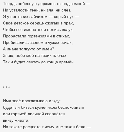
Твердь небесную держишь ты над земной —
Ни усталости тени, ни зла, ни слёз.
Я у ног твоих зайчиком — серый пух —
Своё детское сердце сжигаю в прах,
Чтобы все имена твои пелись вслух,
Прорастали гортензиями в стихах,
Пробивались звоном в чужих речах,
А иначе толку-то от имён?
Знаю, небо моё на твоих плечах
Так и будет лежать до конца времён.
* * *
Имя твоё проглатываю и жду:
будет ли биться кузнечиком беспокойным
или горячей лисицей свернётся
внизу живота.
На закате расцвета к чему мне такая беда —