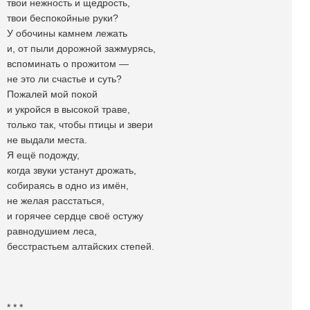
твои нежность и щедрость,
твои беспокойные руки?
У обочины камнем лежать
и, от пыли дорожной зажмурясь,
вспоминать о прожитом —
не это ли счастье и суть?
Пожалей мой покой
и укройся в высокой траве,
только так, чтобы птицы и звери
не выдали места.
Я ещё подожду,
когда звуки устанут дрожать,
собираясь в одно из имён,
не желая расстаться,
и горячее сердце своё остужу
равнодушием леса,
бесстрастьем алтайских степей.
* * *