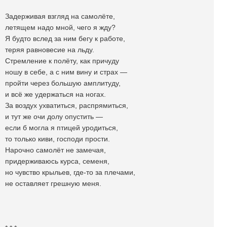
Задерживая взгляд на самолёте,
летящем надо мной, чего я жду?
Я будто вслед за ним бегу к работе,
теряя равновесие на льду.
Стремление к полёту, как причуду
ношу в себе, а с ним вину и страх —
пройти через большую амплитуду,
и всё же удержаться на ногах.
За воздух ухватиться, распрямиться,
и тут же очи долу опустить —
если б могла я птицей уродиться,
то только киви, господи прости.
Нарочно самолёт не замечая,
придерживаюсь курса, семеня,
но чувство крыльев, где-то за плечами,
не оставляет грешную меня.