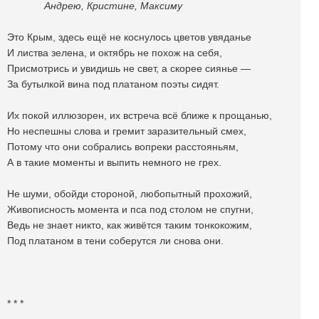
Андрею, Кристине, Максиму
Это Крым, здесь ещё не коснулось цветов увяданье
И листва зелена, и октябрь не похож на себя,
Присмотрись и увидишь не свет, а скорее сиянье —
За бутылкой вина под платаном поэты сидят.
Их покой иллюзорен, их встреча всё ближе к прощанью,
Но неспешны слова и гремит заразительный смех,
Потому что они собрались вопреки расстояньям,
А в такие моменты и выпить немного не грех.
Не шуми, обойди стороной, любопытный прохожий,
Живописность момента и пса под столом не спугни,
Ведь не знает никто, как живётся таким тонкокожим,
Под платаном в тени соберутся ли снова они.
* * *