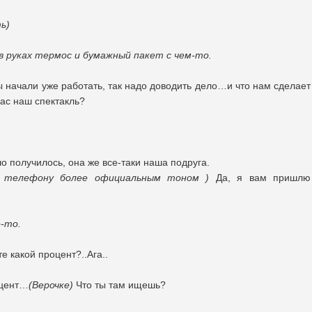
ь)
 в руках термос и бумажный пакет с чем-то.
мы начали уже работать, так надо доводить дело…и что нам сделает
нас наш спектакль?
шо получилось, она же все-таки наша подруга.
о телефону более официальным тоном )
Да, я вам пришлю
о-то.
е какой процент?..Ага..
оцент…
(Верочке)
Что ты там ищешь?