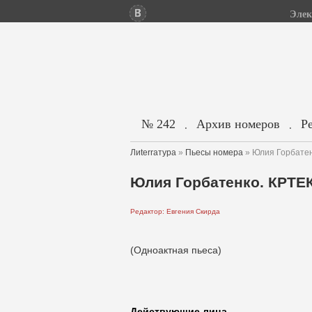
Элек
№ 242
Архив номеров
Р
.
.
Лиterraтура
»
Пьесы номера
» Юлия Горбатен
Юлия Горбатенко. КРТЕ
Редактор: Евгения Скирда
(Одноактная пьеса)
Действующие лица.