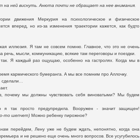
т на ней виснуть. Анюта почти не обращает на нее внимания.
ории движения Меркурия на психологическое и физическое
ется вперед, но из-за изменения траектории кажется, как будто
кая иллюзия. Я там не совсем помню. Главное, что это не очень
а речь, мысли, коммуникацию, всякие там переговоры и поездки.
 так. Я каждый раз ощущаю, особенно на гастролях. Когда мы в
ремя кармического бумеранга. А мы все помним про Аллочку.
е сделали…
ает.
в, почему мы должны чувствовать себя виноватыми? Мы будем
о я так просто предупредила. Вооружен - значит защищен!
то-то шепчет)
Можно ребенку пирожное?
нам перейдем, Лену уже не будем ждать, непонятно, когда она
 премьера и не решено еще очень много вопросов. Все усугубилось