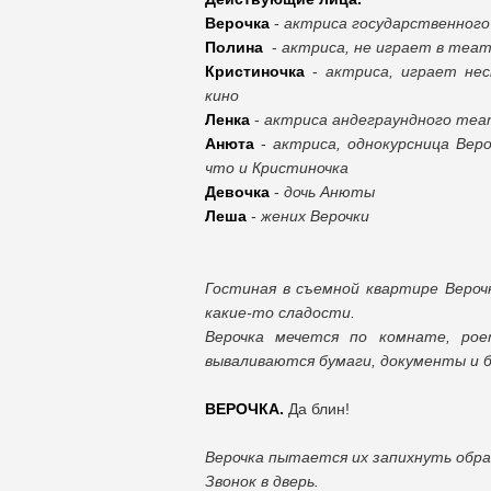
Верочка
-
актриса государственного
Полина
-
актриса, не играет в теа
Кристиночка
-
актриса, играет не
кино
Ленка
-
актриса андеграундного те
Анюта
-
актриса, однокурсница Веро
что и Кристиночка
Девочка
-
дочь Анюты
Леша
-
жених Верочки
Гостиная в съемной квартире Вероч
какие-то сладости.
Верочка мечется по комнате, ро
вываливаются бумаги, документы и 
ВЕРОЧКА.
Да блин!
Верочка пытается их запихнуть обр
Звонок в дверь.