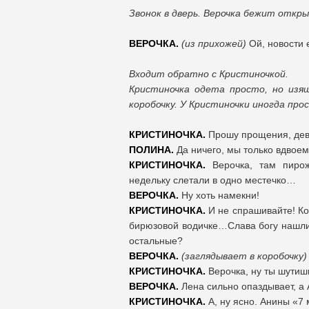
Звонок в дверь. Верочка бежит откр
ВЕРОЧКА.
(из прихожей)
Ой, новости 
Входит обратно с Кристиночкой.
Кристиночка одета просто, но изя
коробочку. У Кристиночки иногда пр
КРИСТИНОЧКА.
Прошу прощения, дево
ПОЛИНА.
Да ничего, мы только вдвоем 
КРИСТИНОЧКА.
Верочка, там пирож
недельку слетали в одно местечко…
ВЕРОЧКА.
Ну хоть намекни!
КРИСТИНОЧКА.
И не спрашивайте! Кос
бирюзовой водичке…Слава богу нашли 
остальные?
ВЕРОЧКА.
(заглядывает в коробочку
КРИСТИНОЧКА.
Верочка, ну ты шутишь
ВЕРОЧКА.
Лена сильно опаздывает, а 
КРИСТИНОЧКА.
А, ну ясно. Анины «7 