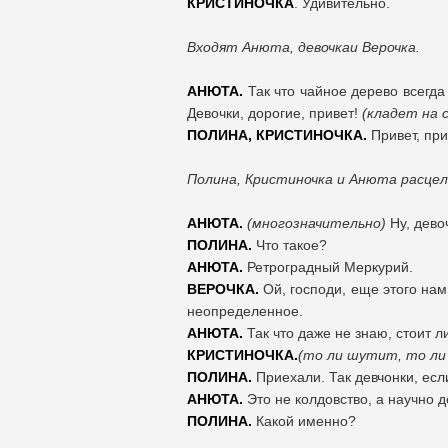
КРИСТИНОЧКА
. Удивительно.
Входят Анюта, девочкаи Верочка.
АНЮТА.
Так что чайное дерево всегда
Девочки, дорогие, привет!
(кладет на 
ПОЛИНА, КРИСТИНОЧКА.
Привет, при
Полина, Кристиночка и Анюта расце
АНЮТА.
(многозначительно)
Ну, дево
ПОЛИНА.
Что такое?
АНЮТА.
Ретроградный Меркурий.
ВЕРОЧКА.
Ой, господи, еще этого нам
неопределенное.
АНЮТА.
Так что даже не знаю, стоит л
КРИСТИНОЧКА.
(то ли шутит, то ли
ПОЛИНА.
Приехали. Так девчонки, если
АНЮТА.
Это не колдовство, а научно д
ПОЛИНА.
Какой именно?