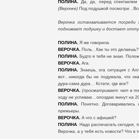
ПОЛИНА.
Да, да, перед спектаклем
(Верочке)
Под подушкой посмотри…Все
Верочка останавливается посреди
поднимает подушку и достает отт
ПОЛИНА.
Я же говорила.
ВЕРОЧКА.
Поль…Как ты это делаешь
ПОЛИНА.
Будто я тебя не знаю. Поло
ВЕРОЧКА.
Ага.
ПОЛИНА.
Знаешь, эта ситуация с Алл
вот…никогда бы не подумала, что ока
дура-сама дура… Кстати, где все?
ВЕРОЧКА.
(просматривает чат в т
ходу не успеваю…опоздаю минут на 2
ПОЛИНА.
Понятно. Договаривались ж
премьеры.
ВЕРОЧКА.
А что с афишей?
ПОЛИНА
. Надо распечатать сегодня, 
Верочка, а у тебя есть новости? Что в 