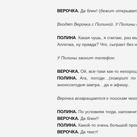
ВЕРОЧКА.
Да блин! (
бежит открыват
Входят Верочка с Полиной. У Полины
ПОЛИНА
. Какая чушь, я считаю, раз 
Аллочка, ну правда? Что, сыграет без 
У Полины звонит телефон.
ВЕРОЧКА.
Ой, все-таки как-то нехоро
ПОЛИНА.
Ага, погоди…
(говорит п
анонссегодня-завтра…да и афишу..
Верочка возвращается к поискам чег
ПОЛИНА.
По условиям тогда..напомнит
ВЕРОЧКА.
Да блин!!
ПОЛИНА.
Какой-то очень большой пр
ВЕРОЧКА.
Да текст!