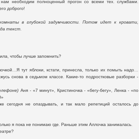
 нам необходим полноценный прогон со всеми тех. службами.
го доброго!
 комнаты в глубокой задумчивости. Потом идет к кровати,
уда текст.
?
жила, чтобы лучше запомнить?
очкой…Я тут яблоки, кстати, принесла, только их помыть надо…
жусь снова в седьмом классе. Какие-то подростковые разборки -
елефоне)
Аня - «7 минут», Кристиночка - «бегу-бегу», Ленка - «по
0»
е сегодня не опаздывать, и так мало репетиций осталось до
только я пока не понимаю где. Раньше этим Аллочка занималась.
театре?