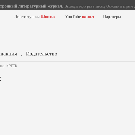
тронный литературный журнал.
Выходит один раз в месяц. Основан в апреле 2
Школа
канал
Лиterraтурная
YouTube
Партнеры
едакция
Издательство
.
ко. КРТЕК
К