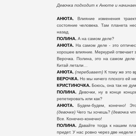
Девочка подходит к Анюте и начинае
АНЮТА.
Влияние изменения траект
состояние человека. Там планета нес
назад.
ПОЛИНА.
А на самом деле?
АНЮТА.
На самом деле - это оптичес
хорошее влияние. Меркурий отвечает з
Верочка. Полина, это на самом деле
Китай летали…
АНЮТА.
(перебивает)
К тому же это в
ВЕРОЧКА.
Но мы ничего плохого ей н
КРИСТИНОЧКА.
Боюсь, она так не дум
ПОЛИНА.
Девочки, ну в конце концо
репетировать или как?
АНЮТА.
Будем-будем, конечно! Эт
(девочке)
Чего ты хочешь?
(девочка ч
Все. Конечно-конечно!
ПОЛИНА.
Давайте тогда к нашим пла
придет. У нас ровно через две недели