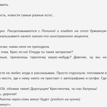
ывать.
есть, новости самые разные есть!...
щно. Расцеловывается с Полиной и кладет на стол бумажную
оскальзывает налет какого-то иностранного акцента.
чки, никак няня не приходила.
пока. Крис-ти-на! Откуда ты такая загорелая?
ные, принесешь тарелочку какую-нибудь? Девочки, ну мы на
тя не любит, когда я рассказываю. Просто отдохнули, поплавали в
место, где к нему никто не пристает с автографами и селфи. Где
)
Ой, обожаю такие! Дорогущие! Кристиночка, ты нас балуешь!
, дорогая!
Анютка через семь минут будет.
(уходит на кухню)
минут».