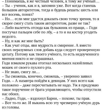
– Понимаешь, я же честный человек, к тому же учёный…
– Ты – ученик, как и я, запомни уже. Вот когда станешь
большим авторитетом, тогда и будешь решать: шесть или
все восемь, понял?
– Но… если мне удастся доказать свою точку зрения, то я
скорее смогу стать таким авторитетом, разве не так?
– Либо вылететь отсюда как булыжник из пращи, – Годи
постучал пальцем себе по лбу, – а то и на костер угодить
недолго.
– Ну, и как же мне быть?
– Как учат отцы, яви мудрость и смирение. А вместо
своих неразумных слов добавь куда следует проверенную
цитату. Потому как твоего учёного, то есть недоученного
мнения никто и не спрашивал.
Годи взмахом рукава отогнал нескольких назойливых
мошек от своего пухлого рта.
– Не знаю, смогу ли…
– Ты сможешь, конечно, сможешь, – уверенно заявил
Годи. – А назавтра пойдём к девицам. У них всего как
положено – даже пересчитывать не надо. Уж я придумаю
такое поручение от брата управляющего, чтобы отпустили
нас обоих.
– Ладно, Годи, – вздохнул Барни, – похоже, ты прав.
– Вот то-то же. И выкинь всю эту чрезмерно учёную дурь
из головы.