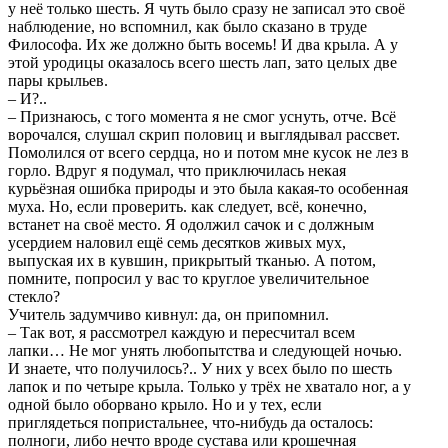
у неё только шесть. Я чуть было сразу не записал это своё
наблюдение, но вспомнил, как было сказано в труде
Философа. Их же должно быть восемь! И два крыла. А у
этой уродицы оказалось всего шесть лап, зато целых две
пары крыльев.
– И?..
– Признаюсь, с того момента я не смог уснуть, отче. Всё
ворочался, слушал скрип половиц и выглядывал рассвет.
Помолился от всего сердца, но и потом мне кусок не лез в
горло. Вдруг я подумал, что приключилась некая
курьёзная ошибка природы и это была какая-то особенная
муха. Но, если проверить. как следует, всё, конечно,
встанет на своё место. Я одолжил сачок и с должным
усердием наловил ещё семь десятков живых мух,
выпуская их в кувшин, прикрытый тканью. А потом,
помните, попросил у вас то круглое увеличительное
стекло?
Учитель задумчиво кивнул: да, он припомнил.
– Так вот, я рассмотрел каждую и пересчитал всем
лапки… Не мог унять любопытства и следующей ночью.
И знаете, что получилось?.. У них у всех было по шесть
лапок и по четыре крыла. Только у трёх не хватало ног, а у
одной было оборвано крыло. Но и у тех, если
приглядеться попристальнее, что-нибудь да осталось:
полноги, либо нечто вроде сустава или крошечная