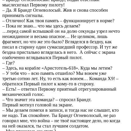
мыслесигнал Первому пилоту!
– Да. Я Брандт Огневолосый. Жив и снова способен
принимать сигналы.
– Отлично! Как твоя память – функционирует в норме?
– Пока не знаю... что мы здесь делаем?
…перед самой вспышкой он на долю секунды узрел нечто
неожиданное и весьма опасное… Не целиком, лишь
фрагмент, но что же это было? Вгляделся в бездну, как
писал в старину один сумасшедший профессор. И тут же
бездна пристально вгляделась в него. А сейчас с экрана
озабоченно вглядывался Первый пилот.
– Где?
– Здесь, на корабле «Аристотель-618». Куда мы летим?
– У тебя что – всю память отшибло? Мы воюем уже
третью сотню лет. Ну, то есть как воюем… Команда Х9! –
обратился Первый пилот к кому-то в сторону.
– Есть! – ответил Первому приятный отрегулированный
механический голос.
– Что значит эта команда? – спросил Брандт.
Первый мотнул головой на экране.
– Мы делаем помехи в записи, и тогда нас не слышит, кто
не надо. Так спокойнее. Ты Брандт Огневолосый, не раз
говорил мне, что война – не твоё настоящее дело, но когда
на ней оказался, ты стал лучшим солдатом.