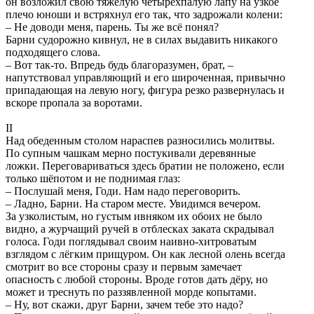
он возложил свою тяжёлую четырёхпалую лапу на узкое
плечо юноши и встряхнул его так, что задрожали колени:
– Не доводи меня, парень. Ты же всё понял?
Барни судорожно кивнул, не в силах выдавить никакого
подходящего слова.
– Вот так-то. Впредь будь благоразумен, брат, –
напутствовал управляющий и его широченная, привычно
припадающая на левую ногу, фигура резко развернулась и
вскоре пропала за воротами.
II
Над обеденным столом нараспев разносились молитвы.
По супным чашкам мерно постукивали деревянные
ложки. Переговариваться здесь братии не положено, если
только шёпотом и не поднимая глаз:
– Послушай меня, Годи. Нам надо переговорить.
– Ладно, Барни. На старом месте. Увидимся вечером.
За узколистым, но густым ивняком их обоих не было
видно, а журчащий ручей в отблесках заката скрадывал
голоса. Годи поглядывал своим наивно-хитроватым
взглядом с лёгким прищуром. Он как лесной олень всегда
смотрит во все стороны сразу и первым замечает
опасность с любой стороны. Вроде готов дать дёру, но
может и треснуть по раззявленной морде копытами.
– Ну, вот скажи, друг Барни, зачем тебе это надо?