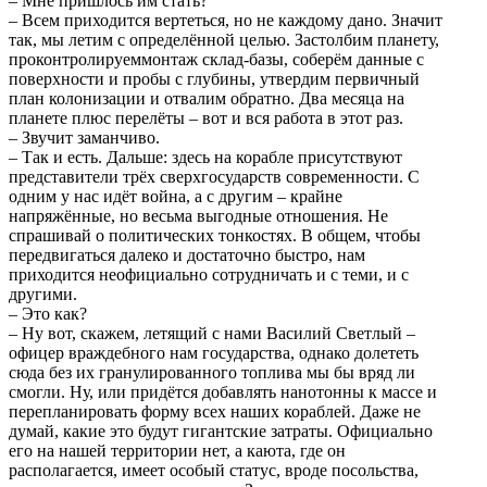
– Мне пришлось им стать?
– Всем приходится вертеться, но не каждому дано. Значит
так, мы летим с определённой целью. Застолбим планету,
проконтролируеммонтаж склад-базы, соберём данные с
поверхности и пробы с глубины, утвердим первичный
план колонизации и отвалим обратно. Два месяца на
планете плюс перелёты – вот и вся работа в этот раз.
– Звучит заманчиво.
– Так и есть. Дальше: здесь на корабле присутствуют
представители трёх сверхгосударств современности. С
одним у нас идёт война, а с другим – крайне
напряжённые, но весьма выгодные отношения. Не
спрашивай о политических тонкостях. В общем, чтобы
передвигаться далеко и достаточно быстро, нам
приходится неофициально сотрудничать и с теми, и с
другими.
– Это как?
– Ну вот, скажем, летящий с нами Василий Светлый –
офицер враждебного нам государства, однако долететь
сюда без их гранулированного топлива мы бы вряд ли
смогли. Ну, или придётся добавлять нанотонны к массе и
перепланировать форму всех наших кораблей. Даже не
думай, какие это будут гигантские затраты. Официально
его на нашей территории нет, а каюта, где он
располагается, имеет особый статус, вроде посольства,