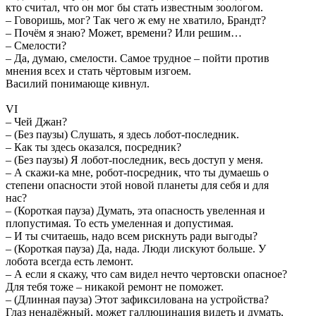
кто считал, что он мог бы стать известным зоологом.
– Говоришь, мог? Так чего ж ему не хватило, Брандт?
– Почём я знаю? Может, времени? Или решим…
– Смелости?
– Да, думаю, смелости. Самое трудное – пойти против
мнения всех и стать чёртовым изгоем.
Василий понимающе кивнул.
VI
– Чей Джан?
– (Без паузы) Слушать, я здесь лобот-последник.
– Как ты здесь оказался, посредник?
– (Без паузы) Я лобот-последник, весь доступ у меня.
– А скажи-ка мне, робот-посредник, что ты думаешь о
степени опасности этой новой планеты для себя и для
нас?
– (Короткая пауза) Думать, эта опасность увеленная и
плопустимая. То есть умеленная и допустимая.
– И ты считаешь, надо всем рискнуть ради выгоды?
– (Короткая пауза) Да, нада. Люди лискуют больше. У
лобота всегда есть лемонт.
– А если я скажу, что сам видел нечто чертовски опасное?
Для тебя тоже – никакой ремонт не поможет.
– (Длинная пауза) Этот зафиксилована на устройства?
Глаз ненадёжный, может галлюцинация видеть и думать,