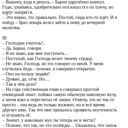
– Выкину, куда я денусь, – Барни удручённо кивнул.
Годи, улыбаясь, одобрительно похлопал его по плечу, но
вдруг напрягся.
– Это верно, это правильно. Постой, сюда кто-то идёт. И я
пойду – брат-лекарь велел зайти к нему до вечерней
молитвы.
III
– Господин учитель?..
– Да, Барни, говори.
– Я не знаю, как мне поступить…
– Поступай, как Господь велит твоему сердцу.
– Не знаю, Господь ли это говорит со мной. У меня
случилась беда – похоже, я совершил открытие.
– Оно на пользу людям?
– Думаю, да, отче. Но…
– Так в чём дело?
– На го́ре собственным очам я совершил простой
очевидный опыт: поймал самую обычную навозную муху,
а затем взял и пересчитал её лапки. Отмечу, это не так-то
просто – она ведь не только жужжит, но и всё время
дёргает ими. Так что мне пришлось проявить неучтивость
и оглушить её.
– Значит, у навозных мух ты теперь не в чести?
– Похоже, что так, но это полбеды… Оказалось, что лапок