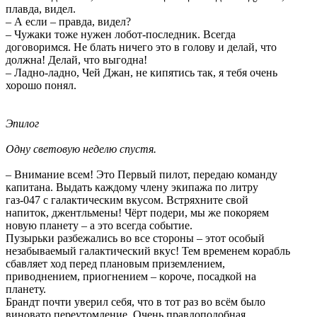
плавда, видел.
– А если – правда, видел?
– Чужаки тоже нужен лобот-последник. Всегда
договоримся. Не блать ничего это в голову и делай, что
должна! Делай, что выгодна!
– Ладно-ладно, Чей Джан, не кипятись так, я тебя очень
хорошо понял.
Эпилог
Одну световую неделю спустя.
– Внимание всем! Это Первый пилот, передаю команду
капитана. Выдать каждому члену экипажа по литру
газ-047 с галактическим вкусом. Встряхните свой
напиток, джентльмены! Чёрт подери, мы же покоряем
новую планету – а это всегда событие.
Пузырьки разбежались во все стороны – этот особый
незабываемый галактический вкус! Тем временем корабль
сбавляет ход перед плановым приземлением,
приводнением, приогнением – короче, посадкой на
планету.
Брандт почти уверил себя, что в тот раз во всём было
виновато переутомление. Очень правдоподобная