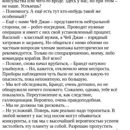
консульства или чего-то вроде. Здесь у нас, но при этом –
не наше. Усекаешь?
– Понемногу. А ещё есть тут кто-нибудь такой же
особенный?
– Ещё с нами Чей Джан – представитель нейтральной
стороны, он – робот-посредник. Проводит нужные
операции и имеет с них свой установленный процент.
Василий – классный мужик, а Чей Джан – изрядный
хитрован и засранец. Но общаться с ними обоими по
частным вопросам членам экипажа категорически не
рекомендуется. Только по спецразрешению, моему, либо
командира корабля. Всё ясно?
– Похоже, снова начал врубаться, – Брандт натужно
улыбнулся. – Но, кажется, отключило меня неспроста.
Приборы наблюдения чуть было не засекли какую-то
опасность, пока непонятную, но большую.
– Мы всё обследовали, Брандт, очень дотошно, но не
обнаружили ничего похожего. Сожалею, однако, тебе всё
показалось. Переутомление и, как следствие,
галлюцинация. Вероятно, очень правдоподобная.
– Мы не должны так рисковать…
– Не усложняй. Поверь, нам реально надо торопиться. В
любой момент у нас под носом могут объявиться
конкуренты, а так мы с высочайшей вероятностью успеем
застолбить эту планету за собой. Разрешаю пропустить