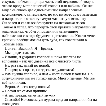
секунды поймал в прицел часть этой неуловимой твари,
что-то вроде металлической головы или кабины. Он же
видел её сквозь две одномоментно направленные
космокамеры с суперзумом, но его интерес сразу заметили
и направили в ответ ту самую магнитную вспышку.
Он ослеп и свалился без чувств на несколько часов.
Только и успел, что передать свой краткий направленный
мыслесигнал, чтоб его подменили на внешнем
наблюдении сектора будущего приземления. Кто-то менее
крепкий вообще мог бы дать дуба, как говаривали в
Тёмные века.
– Привет, Василий. Я – Брандт.
– Мы вроде знакомы.
– Извини, я ударился головой и пока что тебя не
вспомнил – так что давай-ка всё с чистого листа.
– Ну, раз так, давай по новой.
– Говорят, мы враги, но здесь сотрудничаем?
– Вам нужно топливо, а нам – часть новой планеты. Но
сотрудничаем мы не только здесь. Много где ещё. Мы же
всё-таки люди.
– Верно. А чего тогда воюем?
– По той же самой причине.
– А ты, правда, неглупый мужик!
– Спасибо! Но совсем уж дурака вряд ли направили бы на
такое дело.