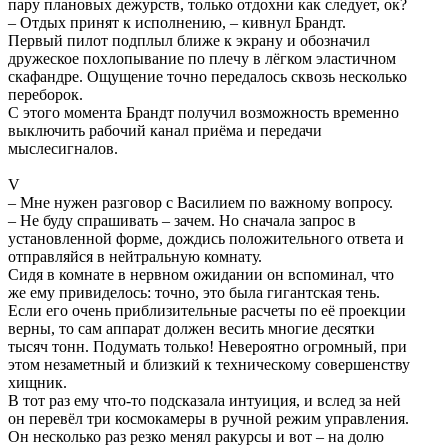
пару плановых дежурств, только отдохни как следует, ок?
– Отдых принят к исполнению, – кивнул Брандт.
Первый пилот подплыл ближе к экрану и обозначил
дружеское похлопывание по плечу в лёгком эластичном
скафандре. Ощущение точно передалось сквозь несколько
переборок.
С этого момента Брандт получил возможность временно
выключить рабочий канал приёма и передачи
мыслесигналов.
V
– Мне нужен разговор с Василием по важному вопросу.
– Не буду спрашивать – зачем. Но сначала запрос в
установленной форме, дождись положительного ответа и
отправляйся в нейтральную комнату.
Сидя в комнате в нервном ожидании он вспоминал, что
же ему привиделось: точно, это была гигантская тень.
Если его очень приблизительные расчеты по её проекции
верны, то сам аппарат должен весить многие десятки
тысяч тонн. Подумать только! Невероятно огромный, при
этом незаметный и близкий к техническому совершенству
хищник.
В тот раз ему что-то подсказала интуиция, и вслед за ней
он перевёл три космокамеры в ручной режим управления.
Он несколько раз резко менял ракурсы и вот – на долю