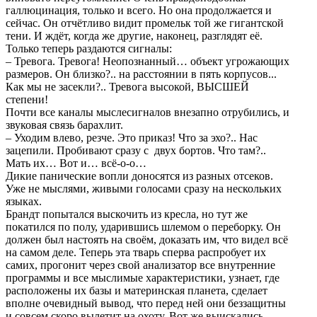
галлюцинация, только и всего. Но она продолжается и
сейчас. Он отчётливо видит промельк той же гигантской
тени. И ждёт, когда же другие, наконец, разглядят её.
Только теперь раздаются сигналы:
– Тревога. Тревога! Неопознанный… объект угрожающих
размеров. Он близко?.. на расстоянии в пять корпусов...
Как мы не засекли?.. Тревога высокой, ВЫСШЕЙ
степени!
Почти все каналы мыслесигналов внезапно отрубились, и
звуковая связь барахлит.
– Уходим влево, резче. Это приказ! Что за эхо?.. Нас
зацепили. Пробивают сразу с двух бортов. Что там?..
Мать их… Вот и… всё-о-о…
Дикие панические вопли доносятся из разных отсеков.
Уже не мыслями, живыми голосами сразу на нескольких
языках.
Брандт попытался выскочить из кресла, но тут же
покатился по полу, ударившись шлемом о переборку. Он
должен был настоять на своём, доказать им, что видел всё
на самом деле. Теперь эта тварь сперва распробует их
самих, прогонит через свой анализатор все внутренние
программы и все мыслимые характеристики, узнает, где
расположены их базы и материнская планета, сделает
вполне очевидный вывод, что перед ней они беззащитны
и совсем скоро вылетит на охоту. Вот же выискались