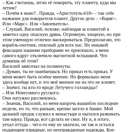
– Как считаешь, легко её покорить, эту планету, куда мы
летим?
– Почём я знаю?.. Правда, «Аристотель-618» – так себе
название для покорителя планет. Другое дело – «Варяг».
Или «Марс». Или «Завоеватель».
– Слушай, Василий, похоже, наблюдая за планетой я
заметил одну опасную дрянь. Огромную, хищную, но при
этом умеющую отлично маскироваться. Предполагаю, это
корабль-охотник, опасный для всех нас. Но никакой
фиксации нашими приборами не произошло, а меня
самого вдруг отключило магнитной вспышкой. Что
думаешь об этом?
Василий замолчал на полминуты.
– Думаю, ты не ошибаешься. Но приказ есть приказ. У
меня может быть особое мнение. Но формально меня
здесь вообще нет, и это моё мнение ни на что не влияет.
– Значит, ты кто-то вроде Летучего голландца?
– Или Невесомого русского.
Они натужно рассмеялись.
– Знаешь, Василий, из меня напрочь вышибло последние
недели, но то, что раньше, крепко засело в башке. Мой
дальний предок служил в монастыре и пытался развивать
там науку. Правда, всё сделать не смог. Ну и, в итоге,
уехал оттуда – чего-то ему не хватило, он так и остался
подающим изрядные, но неоправданные надежды. Кое-