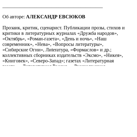
_________________________________________
Об авторе:
АЛЕКСАНДР ЕВСЮКОВ
Прозаик, критик, сценарист. Публикации прозы, стихов и
критики в литературных журналах «Дружба народов»,
«Октябрь», «Роман-газета», «День и ночь», «Наш
современник», «Нева», «Вопросы литературы»,
«Сибирские Огни», Лиteraтура, «Формаслов» и др.;
коллективных сборниках издательств «Эксмо», «Никея»,
«Книговек», «Северо-Запад»; газетах «Литературная
газета», «Литературная Россия», «Русскоязычная
Америка», «Вечерняя Москва» и др. Проза переведена на
итальянский, армянский, болгарский, польский,
татарский, турецкий и якутский языки. Лауреат ряда
литературных премий. Автор книг прозы «Контур
легенды» (2017), «Караим» (2020), «Двенадцать сторон
света» (2021) и сборника литературной критики
«Принцип действия» (2023).