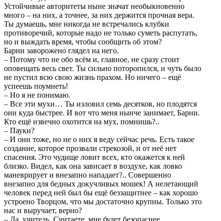
Устойчивые авторитеты ныне значат необыкновенно
много – на них, а точнее, за них держится прочная вера.
Ты думаешь, мне никогда не встречались клубки
противоречий, которые надо не только суметь распутать,
но и выждать время, чтобы сообщить об этом?
Барни заворожено глядел на него.
– Потому что не обо всём и, главное, не сразу стоит
оповещать весь свет. Ты сильно поторопился, и чуть было
не пустил всю свою жизнь прахом. Но ничего – ещё
успеешь поумнеть!
– Но я не понимаю.
– Все эти мухи… Ты изловил семь десятков, но плодятся
они куда быстрее. И вот что меня нынче занимает, Барни.
Кто ещё извечно охотится на мух, помнишь?..
– Пауки?
– И они тоже, но не о них я веду сейчас речь. Есть такое
создание, которое прозвали стрекозой, и от неё нет
спасения. Это чудище ловит всех, кто окажется к ней
близко. Видел, как она зависает в воздухе, как ловко
маневрирует и внезапно нападает?.. Совершенно
внезапно для бедных докучливых мошек! А нелетающий
человек перед ней был бы ещё беззащитнее – как хорошо
устроено Творцом, что мы достаточно крупны. Только это
нас и выручает, верно?
– Да, учитель. Считаете, мне будет безопаснее