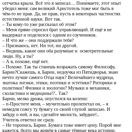
сетчатка крыла. Всё это я записал… Понимаете, этот опыт
убедил меня: сам великий Аристотель тоже мог быть в
чём-то не прав. Да, не прав, пусть в некоторых частностях
естественной науки. Вот так.
– Ты кому-то уже рассказал об этом?
– Меня прямо спросил брат управляющий. И ещё я не
выдержал и поделился с одним из соучеников.
– И что же – они поддержали тебя?
– Признаюсь, нет. Ни тот, ни другой.
– Видишь, какие они оба разумные и осмотрительные
люди. Ну, а ты?
– А я, похоже, ещё нет.
– Похоже. Так ты станешь возражать самому Философу,
Барни?Скажешь, я, Барни, недоучка из Пятидворья, знаю
нечто лучше самого Отца наук? Величайшего мудреца,
знатока логики, этики, поэтики и эстетики? Риторики и
политики? Физики и зоологии? Музыки и механики,
схоластики и медицины!?.. Так?
Барни, мелко дрожа, опустился на колени:
– п-Простите меня, – мучительно пролепетал он, – я
немедля сожгу ту бумагу со своей глупой записью. И
забуду о ней, и вы, сделайте милость, забудьте!..
Учитель ответил не сразу.
– Не торопись, Барни. Бумага тоже имеет цену. Порой мне
кажется, будто мы живём в самые тёмные века истории.