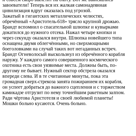
завоеватели! Теперь вся их жалкая самонадеянная
цивилизация вдруг оказалась под угрозой.
Зажатый в гигантских металлических челюстях,
обречённый «Аристотель-618» трясло крупной дрожью.
Брандт вспомнил о спасательной шлюпке и кувырками
докатился до нужного отсека. Нажал четыре кнопки и
через секунду оказался внутри. Шлюпка новейшего типа
оснащена двумя облегчёнными, но сверхмощными
боеголовками на случай таких вот негаданных встреч.
Брандт Огневолосый выскользнул из обречённого корабля
наружу. У каждого самого совершенного космического
охотника есть свои уязвимые места. Должны быть, по-
другому не бывает. Нужный сектор обстрела оказался
впереди слева. И в те считанные минуты, пока эта
громадная сверх-стрекоза занята пожиранием их корабля,
он успеет добраться до важного сцепления и с торжеством
камикадзе отгрузит по нему точнейшим ракетным залпом.
Ради чёртова Аристотеля и своей любимой планеты!
Мошки больно кусаются. Очень больно.