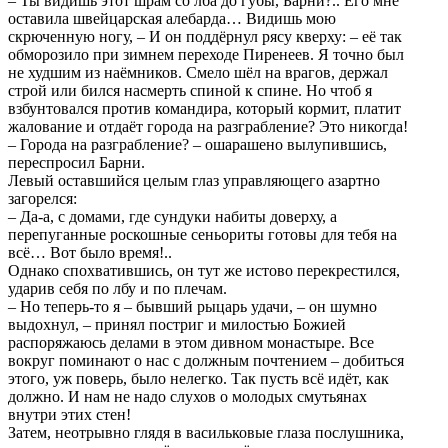
– Ты видишь этот шрам со лба до губы, Барни?.. Его мне
оставила швейцарская алебарда… Видишь мою
скрюченную ногу, – И он поддёрнул рясу кверху: – её так
обморозило при зимнем переходе Пиренеев. Я точно был
не худшим из наёмников. Смело шёл на врагов, держал
строй или бился насмерть спиной к спине. Но чтоб я
взбунтовался против командира, который кормит, платит
жалование и отдаёт города на разграбление? Это никогда!
– Города на разграбление? – ошарашено вылупившись,
переспросил Барни.
Левый оставшийся целым глаз управляющего азартно
загорелся:
– Да-а, с домами, где сундуки набиты доверху, а
перепуганные роскошные сеньориты готовы для тебя на
всё… Вот было время!..
Однако спохватившись, он тут же истово перекрестился,
ударив себя по лбу и по плечам.
– Но теперь-то я – бывший рыцарь удачи, – он шумно
выдохнул, – принял постриг и милостью Божией
распоряжаюсь делами в этом дивном монастыре. Все
вокруг поминают о нас с должным почтением – добиться
этого, уж поверь, было нелегко. Так пусть всё идёт, как
должно. И нам не надо слухов о молодых смутьянах
внутри этих стен!
Затем, неотрывно глядя в васильковые глаза послушника,