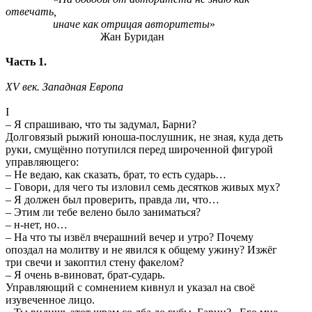
отвечать,
иначе как отрицая авторитеты
»
Жан Буридан
Часть 1.
XV
век. Западная Европа
I
– Я спрашиваю, что ты задумал, Барни?
Долговязый рыжий юноша-послушник, не зная, куда деть
руки, смущённо потупился перед широченной фигурой
управляющего:
– Не ведаю, как сказать, брат, то есть сударь…
– Говори, для чего ты изловил семь десятков живых мух?
– Я должен был проверить, правда ли, что…
– Этим ли тебе велено было заниматься?
– н-нет, но…
– На что ты извёл вчерашний вечер и утро? Почему
опоздал на молитву и не явился к общему ужину? Изжёг
три свечи и закоптил стену факелом?
– Я очень в-виноват, брат-сударь.
Управляющий с сомнением кивнул и указал на своё
изувеченное лицо.