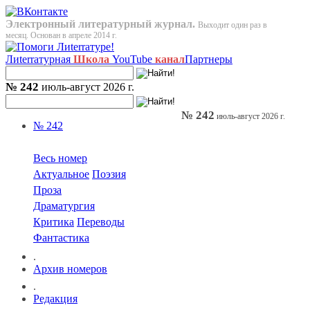
Электронный литературный журнал.
Выходит один раз в
месяц. Основан в апреле 2014 г.
Лиterraтурная
Школа
YouTube
канал
Партнеры
№ 242
июль-август 2026 г.
№ 242
июль-август 2026 г.
№ 242
Весь номер
Актуальное
Поэзия
Проза
Драматургия
Критика
Переводы
Фантастика
.
Архив номеров
.
Редакция