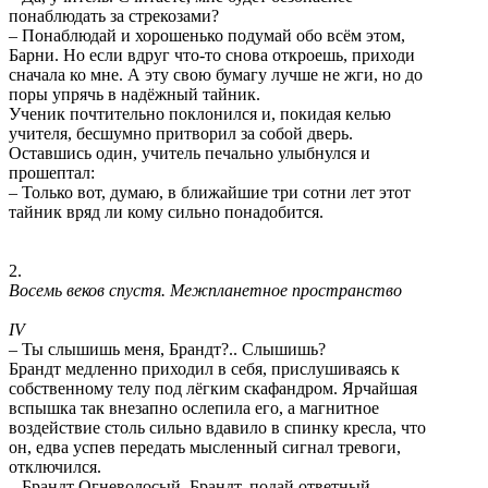
понаблюдать за стрекозами?
– Понаблюдай и хорошенько подумай обо всём этом,
Барни. Но если вдруг что-то снова откроешь, приходи
сначала ко мне. А эту свою бумагу лучше не жги, но до
поры упрячь в надёжный тайник.
Ученик почтительно поклонился и, покидая келью
учителя, бесшумно притворил за собой дверь.
Оставшись один, учитель печально улыбнулся и
прошептал:
– Только вот, думаю, в ближайшие три сотни лет этот
тайник вряд ли кому сильно понадобится.
2.
Восемь веков спустя. Межпланетное пространство
IV
– Ты слышишь меня, Брандт?.. Слышишь?
Брандт медленно приходил в себя, прислушиваясь к
собственному телу под лёгким скафандром. Ярчайшая
вспышка так внезапно ослепила его, а магнитное
воздействие столь сильно вдавило в спинку кресла, что
он, едва успев передать мысленный сигнал тревоги,
отключился.
– Брандт Огневолосый. Брандт, подай ответный