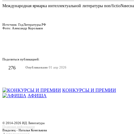
Международная ярмарка интеллектуальной литературы non/fictio№весна б
Источник: ГодЛитературы.РФ
Фото: Александр Корольков
Поделиться публикацией:
276
Опубликовано
01 апр 2026
КОНКУРСЫ И ПРЕМИИ
АФИША
© 2014-2026 ИД Лиterraтура
Правовая информация
Владелец - Наталья Комелькова