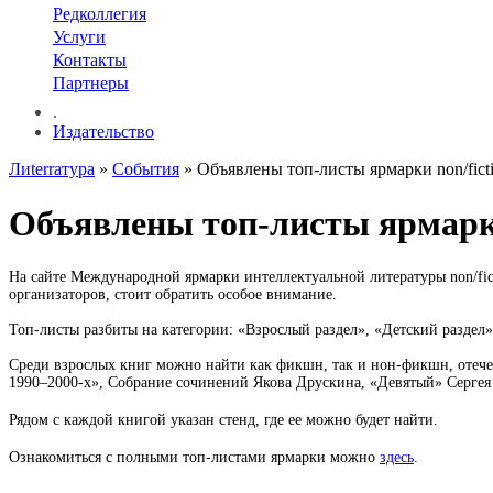
Редколлегия
Услуги
Контакты
Партнеры
.
Издательство
Лиterraтура
»
События
» Объявлены топ-листы ярмарки non/fic
Объявлены топ-листы ярмарки
На сайте Международной ярмарки интеллектуальной литературы non/fict
организаторов, стоит обратить особое внимание.
Топ-листы разбиты на категории: «Взрослый раздел», «Детский раздел
Среди взрослых книг можно найти как фикшн, так и нон-фикшн, отечес
1990–2000-х», Собрание сочинений Якова Друскина, «Девятый» Сергея
Рядом с каждой книгой указан стенд, где ее можно будет найти.
Ознакомиться с полными топ-листами ярмарки можно
здесь
.