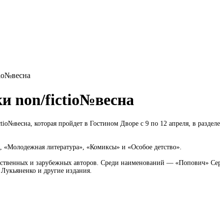
tio№весна
 non/fictio№весна
io№весна, которая пройдет в Гостином Дворе с 9 по 12 апреля, в раздел
», «Молодежная литература», «Комиксы» и «Особое детство».
твенных и зарубежных авторов. Среди наименований — «Попович» Сергея
 Лукьяненко и другие издания.