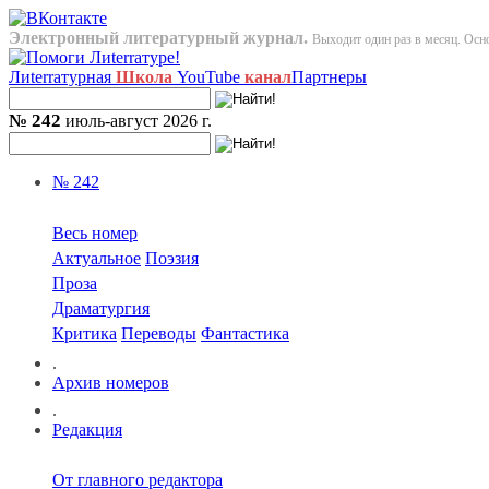
Электронный литературный журнал.
Выходит один раз в месяц. Осно
Лиterraтурная
Школа
YouTube
канал
Партнеры
№ 242
июль-август 2026 г.
№ 242
Весь номер
Актуальное
Поэзия
Проза
Драматургия
Критика
Переводы
Фантастика
.
Архив номеров
.
Редакция
От главного редактора