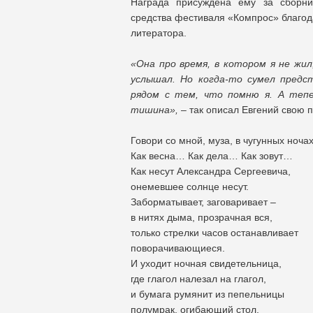
Награда присуждена ему за сборни
средства фестиваля «Компрос» благод
литератора.
«Она про время, в котором я не жил
услышал. Но когда-то сумел предс
рядом с тем, что помню я. А тепе
тишина»,
– так описал Евгений свою п
Говори со мной, муза, в чугунных ночах
Как весна… Как дела… Как зовут…
Как несут Александра Сергеевича,
онемевшее солнце несут.
Заборматывает, заговаривает –
в нитях дыма, прозрачная вся,
только стрелки часов останавливает
поворачивающиеся.
И уходит ночная свидетельница,
где глагол налезал на глагол,
и бумага румянит из пепельницы
полумрак, огибающий стол.