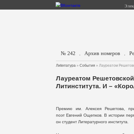
Элек
№ 242
Архив номеров
Р
.
.
Лиterraтура
»
События
» Лауреатом Решетовс
Лауреатом Решетовской
Литинститута. И – «Кор
Премию им. Алексея Решетова
, пр
поэт Евгений Ощепков. В истории пер
он студент Литературного института.