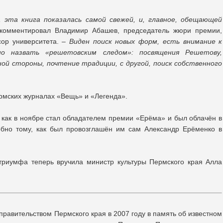
 эта книга показалась самой свежей, и, главное, обещающей
омментировал Владимир Абашев, председатель жюри премии,
ор университета. –
Виден поиск новых форм, есть внимание к
о назвать «решетовским следом»: посвящения Решетову,
ной стороны, почтение традиции, с другой, поиск собственного
ермских журналах «Вещь» и «Легенда».
 как в ноябре стал обладателем премии «Ерёма» и был облачён в
обно тому, как был провозглашён им сам Александр Ерёменко в
триумфа теперь вручила министр культуры Пермского края Алла
правительством Пермского края в 2007 году в память об известном