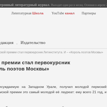
тронный литературный журнал.
Выходит один раз в месяц. Основан в апреле 2
Школа
канал
Лиterraтурная
YouTube
Партнеры
едакция
Издательство
.
кой премии стал первокурсник Литинститута. И – «Король поэтов Москвы»
 премии стал первокурсник
оль поэтов Москвы»
исуждаемую на Западном Урале, получил молодой пермский
мской премии это самый молодой её лауреат: ему всего 21 год, и