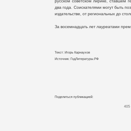
русском советском лирике, ставшем г
два года. Соискателями могут быть по
издательстве, от региональных до стол
За восемнадцать лет лауреатами преми
Текст: Игорь Карнаухов
Источник: ГодЛитературы.РФ
Поделиться публикацией:
405