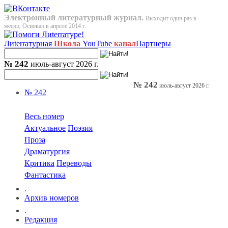
Электронный литературный журнал.
Выходит один раз в
месяц. Основан в апреле 2014 г.
Лиterraтурная
Школа
YouTube
канал
Партнеры
№ 242
июль-август 2026 г.
№ 242
июль-август 2026 г.
№ 242
Весь номер
Актуальное
Поэзия
Проза
Драматургия
Критика
Переводы
Фантастика
.
Архив номеров
.
Редакция