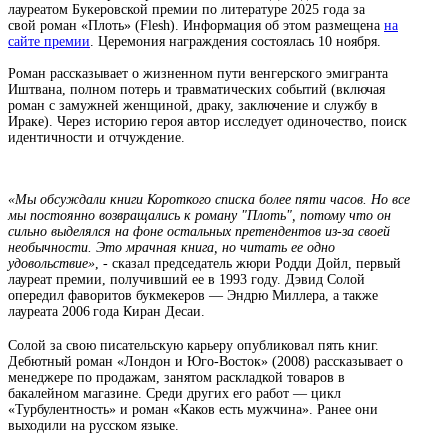
лауреатом Букеровской премии по литературе 2025 года за
свой роман «Плоть» (Flesh). Информация об этом размещена
на
сайте премии
. Церемония награждения состоялась 10 ноября.
Роман рассказывает о жизненном пути венгерского эмигранта
Иштвана, полном потерь и травматических событий (включая
роман с замужней женщиной, драку, заключение и службу в
Ираке). Через историю героя автор исследует одиночество, поиск
идентичности и отчуждение.
«Мы обсуждали книги Короткого списка более пяти часов. Но все
мы постоянно возвращались к роману "Плоть", потому что он
сильно выделялся на фоне остальных претендентов из-за своей
необычности. Это мрачная книга, но читать ее одно
удовольствие»
, - сказал председатель жюри Родди Дойл, первый
лауреат премии, получивший ее в 1993 году. Дэвид Солой
опередил фаворитов букмекеров — Эндрю Миллера, а также
лауреата 2006 года Киран Десаи.
Солой за свою писательскую карьеру опубликовал пять книг.
Дебютный роман «Лондон и Юго‑Восток» (2008) рассказывает о
менеджере по продажам, занятом раскладкой товаров в
бакалейном магазине. Среди других его работ — цикл
«Турбулентность» и роман «Каков есть мужчина». Ранее они
выходили на русском языке.