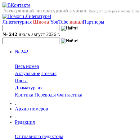
Электронный литературный журнал.
Выходит один раз в месяц. Осно
Лиterraтурная
Школа
YouTube
канал
Партнеры
№ 242
июль-август 2026 г.
№ 242
Весь номер
Актуальное
Поэзия
Проза
Драматургия
Критика
Переводы
Фантастика
.
Архив номеров
.
Редакция
От главного редактора