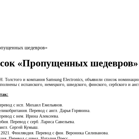
ропущенных шедевров»
исок «Пропущенных шедевров»
Н. Толстого и компания Samsung Electronics, объявили список номинац
полнены с испанского, немецкого, шведского, финского, сербского и анг
так:
еревод с исп. Михаил Емельянов.
ликобритания. Перевод с англ. Дарья Горянина.
еревод с нем. Ирина Алексеева.
бия. Перевод с серб. Лариса Савельева.
англ. Сергей Кумыш.
ia, 2021. Финляндия. Перевод с фин. Вероника Силиванова.
ия. Перевод с швед. Наталия Пресс.