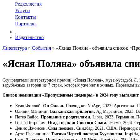
Редколлегия
Услуги
Контакты
Партнеры
.
Издательство
Лиterraтура
»
События
» «Ясная Поляна» объявила список «П
«Ясная Поляна» объявила сп
Соучредители литературной премии «Ясная Поляна», музей-усадьба Л. 
зарубежных авторов из 7 стран, которых уже нет в живых. Переводы вы
Список номинации «Пропущенные шедевры» в 2024 году выглядит 
Хуан Филлой.
Оп Олооп.
Поляндрия NoAge, 2023. Аргентина. П
Оливия Мэннинг.
Балканская трилогия.
Ад Маргинем, 2023. Ве
Петер Вайсс.
Прощание с родителями.
Libra, 2023. Германия. П
Горан Петрович.
Осада церкви Святого Спаса.
Эксмо, 2024. Сер
Денис Джонсон.
Сны поездов.
Синдбад, 2021. США. Перевод с 
Арто Паасилинна.
Тысяча Чертей пастора Хуусконена
. Inspir
Стиг Дагерман.
Немецкая осень.
ИД Ивана Лимбаха, 2023. Швец