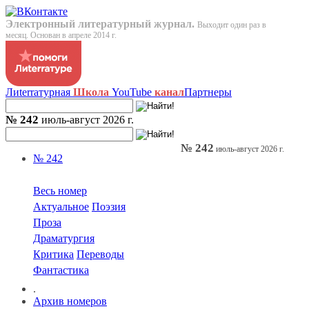
Электронный литературный журнал.
Выходит один раз в
месяц. Основан в апреле 2014 г.
Лиterraтурная
Школа
YouTube
канал
Партнеры
№ 242
июль-август 2026 г.
№ 242
июль-август 2026 г.
№ 242
Весь номер
Актуальное
Поэзия
Проза
Драматургия
Критика
Переводы
Фантастика
.
Архив номеров