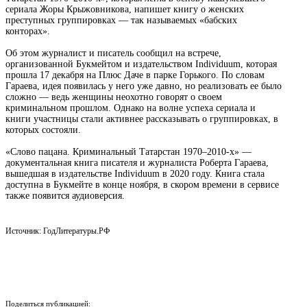
сериала Жоры Крыжовникова, напишет книгу о женских
преступных группировках — так называемых «бабских
конторах».
Об этом журналист и писатель сообщил на встрече,
организованной Букмейтом и издательством Individuum, которая
прошла 17 декабря на Плюс Даче в парке Горького. По словам
Гараева, идея появилась у него уже давно, но реализовать ее было
сложно — ведь женщины неохотно говорят о своем
криминальном прошлом. Однако на волне успеха сериала и
книги участницы стали активнее рассказывать о группировках, в
которых состояли.
«Слово пацана. Криминальный Татарстан 1970–2010-х» —
документальная книга писателя и журналиста Роберта Гараева,
вышедшая в издательстве Individuum в 2020 году. Книга стала
доступна в Букмейте в конце ноября, в скором времени в сервисе
также появится аудиоверсия.
Источник: ГодЛитературы.РФ
Поделиться публикацией: