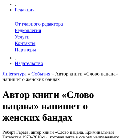
.
Редакция
От главного редактора
Редколлегия
Услуги
Контакты
Партнеры
.
Издательство
Лиterraтура
»
События
» Автор книги «Слово пацана»
напишет о женских бандах
Автор книги «Слово
пацана» напишет о
женских бандах
Роберт Гараев, автор книги «Слово пацана. Криминальный
Татарстан 1970–2010-х», которая легла в основу нашумевшего