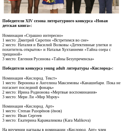
Победители XIV сезона литературного конкурса «Новая
детская книга»:
Номинация «Страшно интересно»
1 место: Дмитрий Сиротин «Встретимся во сне»
2 место: Наталия и Василий Волковы «Детективные улитки и
похититель открыток» и Наталья Хухтаниеми «Тайна озера с
трещиной»
3 место: Евгения Русинова «Тайны Безупреченска»
Победители конкурса young adult литературы «Кислород»:
Номинация «Кислород. Текст»
1 место: Вероника и Ангелина Максимовы «Канашибари. Пока не
погаснет последний фонарь»
2 место: Ирина Родионова «Мертвые воспоминания»
3 место: Мери Ли «Мир Мэроу»
Номинация «Кислород. Арт»
1 место: Степан Разорёнов (ёнов)
2 место: Иван Сергеев
3 место: Екатерина Карамаликова (Kara Malikova)
На вручении награды в номинации «Кислород. Арт» член