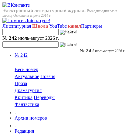
Электронный литературный журнал.
Выходит один раз в
месяц. Основан в апреле 2014 г.
Лиterraтурная
Школа
YouTube
канал
Партнеры
№ 242
июль-август 2026 г.
№ 242
июль-август 2026 г.
№ 242
Весь номер
Актуальное
Поэзия
Проза
Драматургия
Критика
Переводы
Фантастика
.
Архив номеров
.
Редакция