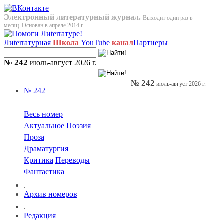
Электронный литературный журнал.
Выходит один раз в
месяц. Основан в апреле 2014 г.
Лиterraтурная
Школа
YouTube
канал
Партнеры
№ 242
июль-август 2026 г.
№ 242
июль-август 2026 г.
№ 242
Весь номер
Актуальное
Поэзия
Проза
Драматургия
Критика
Переводы
Фантастика
.
Архив номеров
.
Редакция