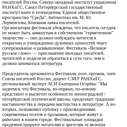
писателей России, Северо-западный институт управления
РАНХиГС, Санкт-Петербургский государственный
институт кино и телевидения, Единое общественное
пространство “СреДа”, библиотека им. М. Ю.
Лермонтова, Книжная лавка писателей.
Организаторы фестиваля убеждены, что писатель сегодня
не может быть замкнутым в собственном "герметичном"
творчестве — оно должно побуждать читателя к
открытию и утверждению духовных ценностей через
сопереживание и размышление. Фестиваль «Великое
русское слово» — приглашение молодых писателей,
читателей и педагогов обратиться к сути того, чем и
должна заниматься литература.
Председатель оргкомитета Фестиваля, поэт, прозаик, член
Союза писателей России, доцент СЗИУ РАНХиГС,
региональный эксперт АСИ Екатерина Огарёва: "Мы
надеемся, что Фестиваль, во-первых, по-новому
представит и высветит особенности ленинградской /
петербургской поэтической школы, продолжит традицию
наставничества и передачи мастерства в литературе. А во-
вторых, познакомит публику с произведениями
современных поэтов и прозаиков, которые живут и
работают в нашем городе. Фестивальные площадки
продемонстрируют читателям и зрителям те явления