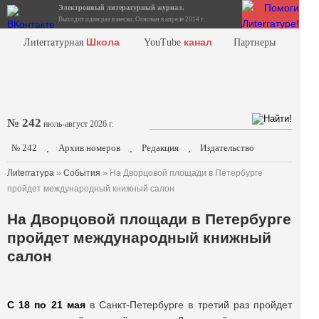
Электронный литературный журнал.
Выходит один раз в месяц. Основан в апреле 2014 г.
Школа
канал
Лиterraтурная
YouTube
Партнеры
№ 242
июль-август 2026 г.
№ 242
Архив номеров
Редакция
Издательство
.
.
.
Лиterraтура
»
События
» На Дворцовой площади в Петербурге
пройдет международный книжный салон
На Дворцовой площади в Петербурге
пройдет международный книжный
салон
С 18 по 21 мая
в Санкт-Петербурге в третий раз пройдет