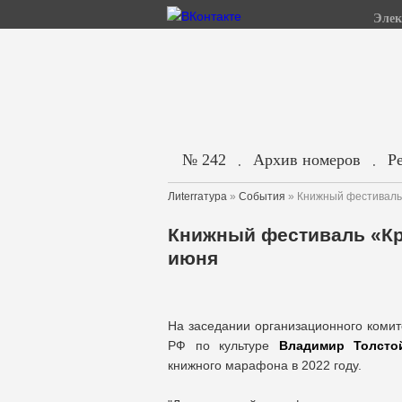
Элек
№ 242
Архив номеров
Р
.
.
Лиterraтура
»
События
» Книжный фестиваль
Книжный фестиваль «Кр
июня
На заседании организационного комит
РФ по культуре
Владимир Толсто
книжного марафона в 2022 году.