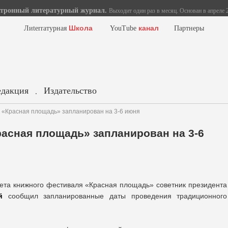
тронный литературный журнал.
Выходит один раз в месяц. Основан в апреле 2
Школа
канал
Лиterraтурная
YouTube
Партнеры
едакция
Издательство
.
 «Красная площадь» запланирован на 3-6 июня
асная площадь» запланирован на 3-6
ета книжного фестиваля «Красная площадь» советник президента
й
сообщил запланированные даты проведения традиционного