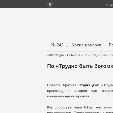
Элек
№ 242
Архив номеров
Р
.
.
Лиterraтура
»
События
» По «Трудно быть бо
По «Трудно быть богом
Повесть братьев
Стругацких
«Трудн
произведений авторов, ждет очер
международного проекта.
Как сообщает Team Films, компания
предприятием. Сопродюсерами выступ