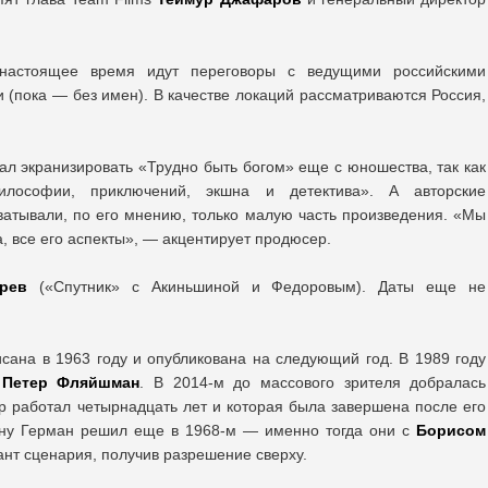
 настоящее время идут переговоры с ведущими российскими
 (пока — без имен). В качестве локаций рассматриваются Россия,
ал экранизировать «Трудно быть богом» еще с юношества, так как
лософии, приключений, экшна и детектива». А авторские
атывали, по его мнению, только малую часть произведения. «Мы
, все его аспекты», — акцентирует продюсер.
рев
(«Спутник» с Акиньшиной и Федоровым). Даты еще не
сана в 1963 году и опубликована на следующий год. В 1989 году
л
Петер Фляйшман
. В 2014-м до массового зрителя добралась
ер работал четырнадцать лет и которая была завершена после его
ину Герман решил еще в 1968-м — именно тогда они с
Борисом
нт сценария, получив разрешение сверху.