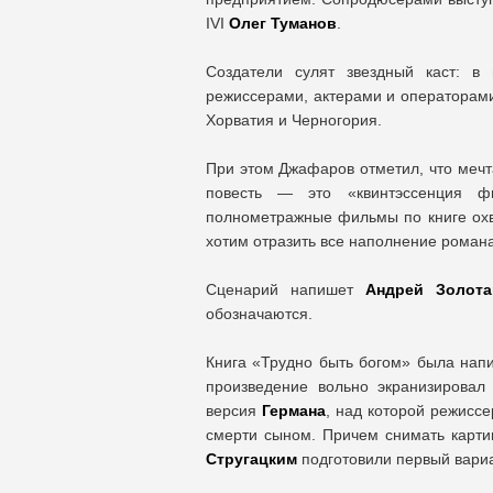
IVI
Олег Туманов
.
Создатели сулят звездный каст: в
режиссерами, актерами и операторами
Хорватия и Черногория.
При этом Джафаров отметил, что мечт
повесть — это «квинтэссенция фи
полнометражные фильмы по книге охв
хотим отразить все наполнение романа
Сценарий напишет
Андрей Золота
обозначаются.
Книга «Трудно быть богом» была напи
произведение вольно экранизирова
версия
Германа
, над которой режисс
смерти сыном. Причем снимать карт
Стругацким
подготовили первый вариа