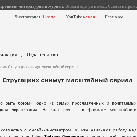
тронный литературный журнал.
Выходит один раз в месяц. Основан в апреле 2
Школа
канал
Лиterraтурная
YouTube
Партнеры
едакция
Издательство
.
гом» Стругацких снимут масштабный сериал
» Стругацких снимут масштабный сериал
о быть богом», одно из самых прославленных и почитаемых
едная экранизация. На этот раз — в формате масштабного
 совместно с онлайн-кинотеатром IVI уже начинают работу над
ят глава Team Films
Теймур Джафаров
и генеральный директор