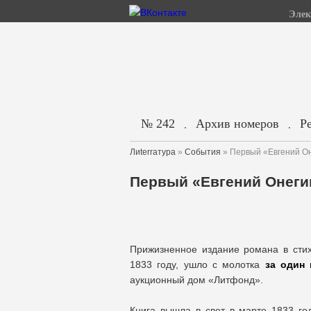
Элек
№ 242
Архив номеров
Р
.
.
Лиterraтура
»
События
» Первый «Евгений О
Первый «Евгений Онеги
Прижизненное издание романа в сти
1833 году, ушло с молотка
за один
аукционный дом «Литфонд».
Книга вышла в свет в марте 1833 го