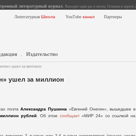
тронный литературный журнал.
Выходит один раз в месяц. Основан в апреле 2
Школа
канал
Лиterraтурная
YouTube
Партнеры
едакция
Издательство
.
негин» ушел за миллион
н» ушел за миллион
хах поэта
Александра Пушкина
«Евгений Онегин», вышедшее в
 миллион рублей
. Об этом
сообщает
«МИР 24» со ссылкой на
да тиражом 2 тысячи или 2,4 тысячи экземпляров (точное число