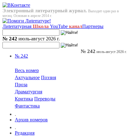
Электронный литературный журнал.
Выходит один раз в
месяц. Основан в апреле 2014 г.
Лиterraтурная
Школа
YouTube
канал
Партнеры
№ 242
июль-август 2026 г.
№ 242
июль-август 2026 г.
№ 242
Весь номер
Актуальное
Поэзия
Проза
Драматургия
Критика
Переводы
Фантастика
.
Архив номеров
.
Редакция