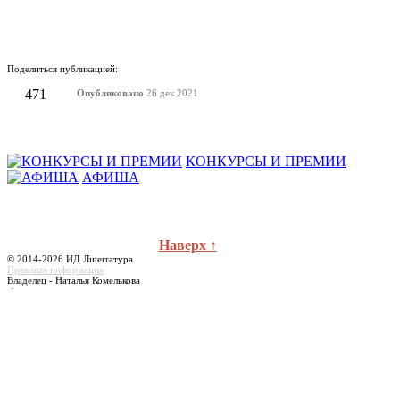
Поделиться публикацией:
471
Опубликовано
26 дек 2021
КОНКУРСЫ И ПРЕМИИ
АФИША
Наверх ↑
© 2014-2026 ИД Лиterraтура
Правовая информация
Владелец - Наталья Комелькова
Авторизация
ВХОД НА САЙТ
Зарегистрироваться
Забыли пароль?