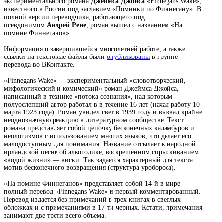
экспериментального романа
Джеймса Джойса
«Finnegans Wake»,
известного в России под заглавием «Поминки по Финнегану». В
полной версии переводчика, работающего под
псевдонимом
Андрей Рене
, роман вышел с названием «На
помине Финнеганов».
Информация о завершившейся многолетней работе, а также
ссылки на текстовые файлы были
опубликованы
в группе
перевода во ВКонтакте.
«Finnegans Wake» — экспериментальный «словотворческий,
мифологический и комический» роман Джеймса Джойса,
написанный в технике «потока сознания», над которым
полуослепший автор работал в в течение 16 лет (начал работу 10
марта 1923 года). Роман увидел свет в 1939 году и вызвал крайне
неоднозначную реакцию в литературном сообществе. Текст
романа представляет собой цепочку бесконечных каламбуров и
неологизмов с использованием многих языков, что делает его
малодоступным для понимания. Название отсылает к народной
ирландской песне об алкоголике, воскрешённом спрыскиванием
«водой жизни» — виски. Так задаётся характерный для текста
мотив бесконечного возвращения (структура уробороса).
«На помине Финнеганов» представляет собой 14-й в мире
полный перевод «Finnegans Wake» и первый комментированный.
Перевод издается без примечаний в трех книгах в светлых
обложках и с примечаниями в 17-ти черных. Кстати, примечания
занимают две трети всего объема.