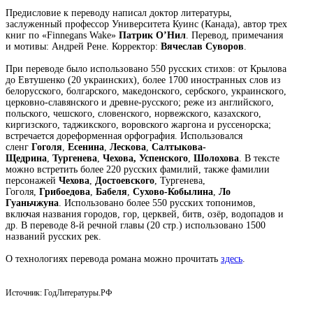
Предисловие к переводу написал доктор литературы,
заслуженный профессор Университета Куинс (Канада), автор трех
книг по «Finnegans Wake»
Патрик О’Нил
. Перевод, примечания
и мотивы: Андрей Рене. Корректор:
Вячеслав Суворов
.
При переводе было использовано 550 русских стихов: от Крылова
до Евтушенко (20 украинских), более 1700 иностранных слов из
белорусского, болгарского, македонского, сербского, украинского,
церковно-славянского и древне-русского; реже из английского,
польского, чешского, словенского, норвежского, казахского,
киргизского, таджикского, воровского жаргона и руссенорска;
встречается дореформенная орфография. Использовался
сленг
Гоголя
,
Есенина
,
Лескова
,
Салтыкова-
Щедрина
,
Тургенева
,
Чехова,
Успенского
,
Шолохова
. В тексте
можно встретить более 220 русских фамилий, также фамилии
персонажей
Чехова
,
Достоевского
, Тургенева,
Гоголя,
Грибоедова
,
Бабеля
,
Сухово-Кобылина
,
Ло
Гуаньчжуна
. Использовано более 550 русских топонимов,
включая названия городов, гор, церквей, битв, озёр, водопадов и
др. В переводе 8-й речной главы (20 стр.) использовано 1500
названий русских рек.
О технологиях перевода романа можно прочитать
здесь
.
Источник: ГодЛитературы.РФ