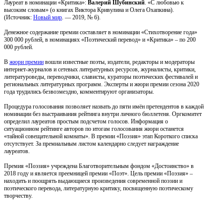
Лауреат в номинации «Критика»:
Валерий Шубинский
. «С любовью к
высоким словам» (о книгах Виктора Кривулина и Олега Охапкина).
(Источник:
Новый мир
. — 2019, № 6).
Денежное содержание премии составляет в номинации «Стихотворение года»
300 000 рублей, в номинациях «Поэтический перевод» и «Критика» – по 200
000 рублей.
В
жюри премии
вошли известные поэты, издатели, редакторы и модераторы
интернет-журналов и сетевых литературных ресурсов, журналисты, критики,
литературоведы, переводчики, слависты, кураторы поэтических фестивалей и
региональных литературных программ. Эксперты и жюри премии сезона 2020
года трудились безвозмездно, комментируют организаторы.
Процедура голосования позволяет назвать до пяти имён претендентов в каждой
номинации без выстраивания рейтинга внутри личного бюллетеня. Оргкомитет
определил лауреатов простым подсчетом голосов. Информация о
ситуационном рейтинге авторов по итогам голосования жюри останется
«тайной совещательной комнаты». В премии «Поэзия» этап Короткого списка
отсутствует. За премиальным листом календарно следует награждение
лауреатов.
Премия «Поэзия» учреждена Благотворительным фондом «Достоинство» в
2018 году и является преемницей премии «Поэт». Цель премии «Поэзия» –
находить и поощрять выдающиеся произведения современной поэзии и
поэтического перевода, литературную критику, посвященную поэтическому
творчеству.