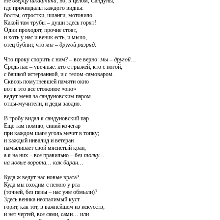
Не
дверцу шкафчика
, но, в целом, Сандуны,
где причиндалы каждого видны:
болты, отростки, шланги, мотовило…
Какой там трубы – души здесь горят!
Одни проходят, прочие стоят,
и хоть у нас и веник есть, и мыло,
отец бубнит, что
мы – другой разряд
.
Что проку спорить с ним?
–
все верно:
мы – другой…
Средь нас – увечные: кто с грыжей, кто с ногой,
с башкой истерзанной, и с телом-самоваром.
Сквозь помутневшей памяти окно
вот в это все стожопое «оно»
ведут меня за сандуновским паром
отцы-мучители, и деды заодно.
В гробу видал я сандуновский пар.
Еще там помню, синий кочегар
при каждом шаге уголь мечет в топку;
и каждый инвалид и ветеран
намыливает свой мясистый кран,
а я на них – все правильно
– без толку…
на новые ворота… как баран…
Куда ж ведут нас новые врата?
Куда мы входим с пеною у рта
(точней, без пены
–
нас уже обмыли)?
Здесь веника неопалимый куст
горит, как тот, в важнейшем из искусств;
и нет чертей, все сами, сами… или