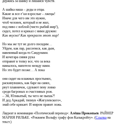
держись за шайку и лишайся чувств.
А шайка наша – деды и отцы.
Какие ж все-т’ки взрослые – лжецы!
Иначе для чего им это нужно,
чтоб человек, который и не жил,
под пиво с воблой (чисто рыбий жир!),
сидел, потел и крякал с ними дружно:
Как вкусно! Как прекрасен этот мир!
Но мы же тут не долго посидим…
Уйдем, как пар, рассеемся, как дым,
навеянный когда-то Сандунами.
И кочегара синяя рука
отправит в топку все, что за века
намылось, напотело между нами.
Но это будет позже… А пока
они сидят на влажных простынях,
раскинувшись, как баре на санях,
рвут плавничок, сдувают пену ловко
среди багровых и счастливых рож.
– Эй, Юликатый, ты чего не пьешь?!
И дед Аркадий, тяпнув «Жигулевского»,
знай себе крякает. И миром правит ложь.
Лауреат в номинации «Поэтический перевод»:
Алёша Прокопьев
. РАЙНЕР
МАРИЯ РИЛЬКЕ. «Реквием Вольфу графу фон Калькройту». (
Ссылка
на
текст.)