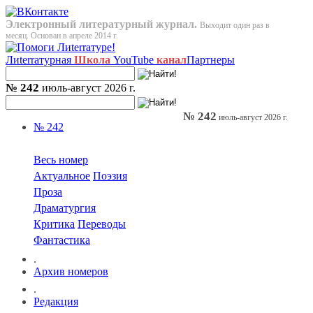
Электронный литературный журнал.
Выходит один раз в
месяц. Основан в апреле 2014 г.
Лиterraтурная
Школа
YouTube
канал
Партнеры
№ 242
июль-август 2026 г.
№ 242
июль-август 2026 г.
№ 242
Весь номер
Актуальное
Поэзия
Проза
Драматургия
Критика
Переводы
Фантастика
.
Архив номеров
.
Редакция