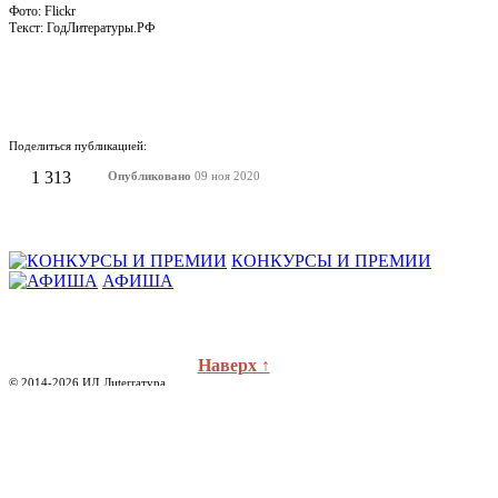
Фото: Flickr
Текст: ГодЛитературы.РФ
Поделиться публикацией:
1 313
Опубликовано
09 ноя 2020
КОНКУРСЫ И ПРЕМИИ
АФИША
Наверх ↑
© 2014-2026 ИД Лиterraтура
Правовая информация
Владелец - Наталья Комелькова
Авторизация
ВХОД НА САЙТ