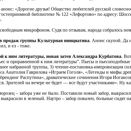
т анонс: «Дорогие друзья! Общество любителей русской словеснос
гостеприимной библиотеке № 122 «Лефортово» по адресу: Шоссе 
.
 свободным микрофоном. Судя по отзывам, народа собралось нем
ров продаж группы Культурная инициатива
. Анонс скупой. Да 
л, и ел - тоже.
ой к ним литературы, новая затея Александра Курбатова
. Во
пьес и приравненной к ним литературы”. Пьесы и пьесоподобные
аранее набранной труппы, 3) чтение-постановка-импровизация си
а Анатолия Гаврилова «Играем Гоголя», «Легенды и мифы древ
брендинг Распутина», драматические сочинения Игоря Иогансон
. Зрителей на вечере не будет — все будут участниками». Ну ка
орозец – забора уже не было. Поставили новый забор, выкрасили
 выкрасили в зеленый. Наутро – забор повален, больные сидят на 