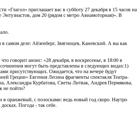
ти «Глагол» приглашает вас в субботу 27 декабря в 15 часов на
Энтузиастов, дом 20 (рядом с метро Авиамоторная)». В
ало.
и в самом деле: Айзенберг, Звягинцев, Каневский. А вы как
т что говорит анонс: «28 декабря, в воскресенье, в 18:00 в
 сочинения могут быть представлены в следующих видах:1)
лами присутствующих. Ожидается, что на вечере будут
ней Греции» Евгения Лесина фрагменты спектакля Театра-
а, Александра Курбатова, Светы Литвак, Андрея Пермякова,
к не пойти?
 в оранжевый, с полосками: ведь новый год скоро. Наутро
досках. Погода - так себе.