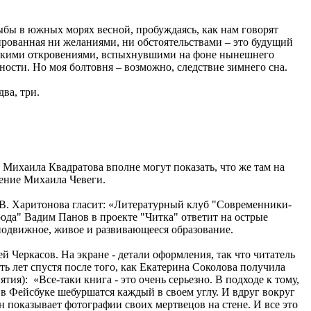
рыбы в южных морях весной, пробуждаясь, как нам говорят
мированная ни желаниями, ни обстоятельствами – это будущий
арскими откровениями, вспыхнувшими на фоне нынешнего
ости. Но моя болтовня – возможно, следствие зимнего сна.
два, три.
 Михаила Квадратова вполне могут показать, что же там на
ление Михаила Чевеги.
 В. Харитонова гласит: «Литературный клуб "Современники-
ода" Вадим Панов в проекте "Читка" ответит на острые
 подвижное, живое и развивающееся образование.
й Черкасов. На экране - детали оформления, так что читатель
ть лет спустя после того, как Екатерина Соколова получила
ия): «Все-таки книга - это очень серьезно. В подходе к тому,
и в Фейсбуке шебуршатся каждый в своем углу. И вдруг вокруг
н показывает фотографии своих мертвецов на стене. И все это