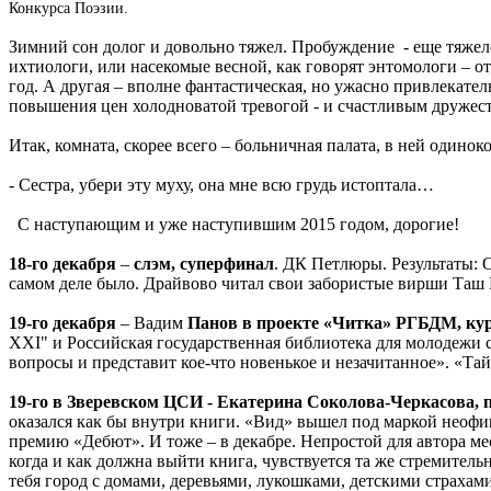
Конкурса Поэзии.
Зимний сон долог и довольно тяжел. Пробуждение - еще тяжеле
ихтиологи, или насекомые весной, как говорят энтомологи – о
год. А другая – вполне фантастическая, но ужасно привлека
повышения цен холодноватой тревогой - и счастливым дружеств
Итак, комната, скорее всего – больничная палата, в ней одиноко
- Сестра, убери эту муху, она мне всю грудь истоптала…
С наступающим и уже наступившим 2015 годом, дорогие!
18-го декабря
–
слэм, суперфинал
. ДК Петлюры. Результаты: О
самом деле было. Драйвово читал свои забористые вирши Таш
19-го декабря
– Вадим
Панов в проекте «Читка» РГБДМ, кур
XXI" и Российская государственная библиотека для молодежи с
вопросы и представит кое-что новенькое и незачитанное». «Та
19-го
в Зверевском ЦСИ - Екатерина Соколова-Черкасова, п
оказался как бы внутри книги. «Вид» вышел под маркой неофици
премию «Дебют». И тоже – в декабре. Непростой для автора мес
когда и как должна выйти книга, чувствуется та же стремитель
тебя город с домами, деревьями, лукошками, детскими страхами