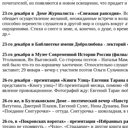
почитателей, но появляются в новом освещении, что придает и
23-го декабря в Доме Журналиста - «Снежная рапсодия»
. В
обещает осуществление желаний, неожиданные встречи и волше
способно перенести слушателя в другой мир и создать вокруг
ощущениями. Стихи о снеге и зиме, и, конечно, о душе, о вре
др.»
23-го декабря в Библиотеке имени Добролюбова - лекторий
25-го декабря в Музее Современной Истории России (филиал
Угольников, Ян Выговский. Со стороны поэтов – Наталья Мам
ней было что-то по-хорошему хаотичное. Относительно слушате
заставит; 29 января – вечер с участием поэтов Ольги Сульчин
26-го декабря - презентация «Книги Улиц» Евгения Тарана 
представить «Книгу улиц»? Из презентаций месяца, помимо «Вид
явление провокационное. Фотографий жду: Евгений Таран люби
26-го же, в Булгаковском Доме – поэтический вечер «Навст
Ватутина, Дмитрий Плахов, Евгений Сулес, Нина Дунаева, Вик
«Поедание Снегурочки» – оттуда. Снегурочка – шоколадная, в 
26-го, в «Покровских воротах» - презентация «Избранных р
трудно не упомянуть – «Чудо», «Страдание» и другие книги ког