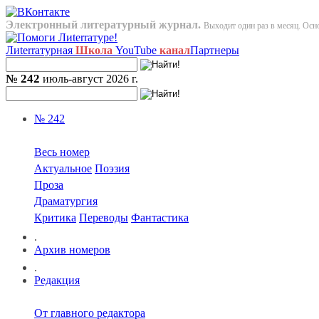
Электронный литературный журнал.
Выходит один раз в месяц. Осно
Лиterraтурная
Школа
YouTube
канал
Партнеры
№ 242
июль-август 2026 г.
№ 242
Весь номер
Актуальное
Поэзия
Проза
Драматургия
Критика
Переводы
Фантастика
.
Архив номеров
.
Редакция
От главного редактора