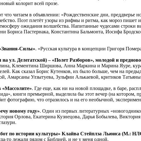
 новый колорит всей прозе.
от что читаем в объявлении: «Рождественские дни, преддверье 
бство. Поэт плетёт узоры из рифмы и ритма, как мороз пишет и
 атмосферу ожидания волшебства. Напитанные чудесами строки в
мени Бориса Пастернака, Константина Бальмонта, Иосифа Бродск
 «Знания-Силы»
. «Русская культура в концепции Григоря Пом
 на ул. Делегатской) – «Полет Разборов», молодой и преднов
лина, Клементина Ширшова, Анна Маркина и Марина Яуре, курат
лей. Как сказал Борис Кутенков, их было больше, чем на преды
ской, Амарсаны Улзытуева, Зульфии Алькаевой, критиков Татьян
в «Массолите»
. Где еще, как ни на новой площадке, в баре, рас
а», книги премьерной, выделила бы этот вечер (на котором, при
т фотографию, что отразилось и на его необычной, эксперимен
речу новому году»
. Один из первых литературных «новогоднико
тория Орлова, Екатерина Кузнецова, Дарья Бобылева, Виктория
глазури.
абот по истории культуры» Клайва Стейплза Льюиса (М.: НЛО
да-то лежали рядом с Библией, и не у меня одной.