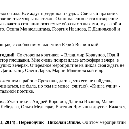
нового года. Все ждут праздника и чуда… Светлый праздник
звилистые узоры на стекле. Одно маленькое стихотворение
ызывают в сознании осязаемые образы с запахами, музыкой и
ого, Осипа Мандельштама, Георгия Иванова, Г. Данильевой и
еранца», с сообщением выступил Юрий Вешинский.
огодний
. Со стороны критиков – Владимир Коркунов, Юрий
ор площадки. Мне очень понравилась атмосфера вечера, в
дущих вечерах. Очередное мероприятие из цикла себя ждать не
ы Данильянц, Олега Дарка, Марии Малиновской и др.
пложенном в районе Сретенки, да так, что его не найдешь,
знаться, не была, но тем не менее, считаю). «Книга улиц» -
тальной поэтике.
в», Участники - Андрей Коровин, Данила Иванов, Мария
 Лебедева, Ольга Медведко, Евгения Ярмыш и другие. Кажется,
, 2014) . Переводчик - Николай Эппле
. Об этом мероприятии