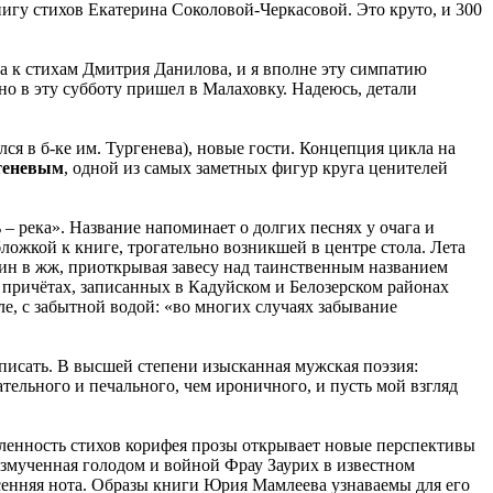
книгу стихов Екатерина Соколовой-Черкасовой. Это круто, и 300
а к стихам Дмитрия Данилова, и я вполне эту симпатию
но в эту субботу пришел в Малаховку. Надеюсь, детали
ся в б-ке им. Тургенева), новые гости. Концепция цикла на
итеневым
, одной из самых заметных фигур круга ценителей
 – река». Название напоминает о долгих песнях у очага и
бложкой к книге, трогательно возникшей в центре стола. Лета
кин в жж, приоткрывая завесу над таинственным названием
в причётах, записанных в Кадуйском и Белозерском районах
ле, с забытной водой: «во многих случаях забывание
описать. В высшей степени изысканная мужская поэзия:
тельного и печального, чем ироничного, и пусть мой взгляд
вленность стихов корифея прозы открывает новые перспективы
Измученная голодом и войной Фрау Заурих в известном
есенняя нота. Образы книги Юрия Мамлеева узнаваемы для его