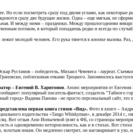
е. Но если посмотреть сразу под двумя углами, как некоторые 
ткроются сразу две будущие жизни. Одна – еще мягкая, не сфор
тельная. И между ними – праздники. Между прошлогодними янв
енным потоком, в который попадаешь редко и всегда по случайн
 лежит молодой человек. Его рука тянется к кнопке вызова. Раз, 
скар Рустамов – победитель, Михаил Чевевега - лауреат. Съемки
 Грановски, поблескивая очками Троцкого. Запомнилось выступ
атор – Евгений В. Харитонов
. Анонс мероприятия от Евгения
ообщают: популярный писатель-фантаст, создатель "Тайного гор
йный город» Вадима Панова - не просто персональный сайт, это
редставлена первая книга стихов «Вид».
Фото в книге – Андре
ального издательства «Tango Whiskyman», в декабре 2014 г., пя
яц. Вот отзыв Ани Ионычевой (взят в ФБ, со страницы мероприят
ность и одновременно неторопливость, как и в стихах. Вот стих
, золотым иным. Он медленно смотрит, он наговаривает в ухо, о