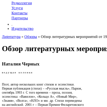
Редколлегия
Услуги
Контакты
Партнеры
.
Издательство
Лиterraтура
»
Обзоры
» Обзор литературных мероприятий от 19
Обзор литературных мероприя
Наталия Черных
в е д у щ а я к о л о н к и
Поэт, автор нескольких книг стихов и эссеистики.
Первая публикация (стихи) – «Русская мысль», Париж,
сентябрь 1993 г. С того времени – проза, поэзия,
эссеистика: «Вавилон», «Кольцо А», «Новый Мир»,
«Знамя», «Волга», «НЛО» и мн. др. Стихи переведены
на английский. 2001 г – Первая Премия Филаретовского