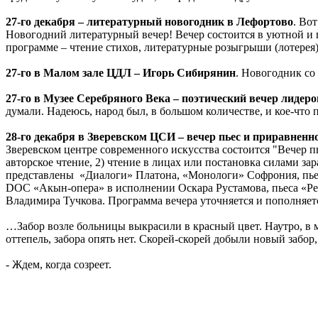
27-го декабря – литературный новогодник в Лефортово
. Во
Новогодний литературный вечер! Вечер состоится в уютной и 
программе – чтение стихов, литературные розыгрыши (лотерея)
27-го в Малом зале ЦДЛ – Игорь Сибирянин
. Новогодник со
27-го в Музее Серебряного Века – поэтический вечер лиде
думали. Надеюсь, народ был, в большом количестве, и кое-что пи
28-го декабря в Зверевском ЦСИ – вечер пьес и приравненн
Зверевском центре современного искусства состоится "Вечер 
авторское чтение, 2) чтение в лицах или постановка силами з
представлены «Диалоги» Платона, «Монологи» Софрония, пьес
DOC «Акын-опера» в исполнении Оскара Рустамова, пьеса «Ре
Владимира Тучкова. Программа вечера уточняется и пополняется
…Забор возле больницы выкрасили в красный цвет. Наутро, в м
оттепель, забора опять нет. Скорей-скорей добыли новый забор,
- Ждем, когда созреет.