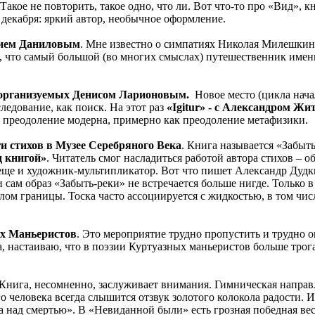
Такое не повторить, такое одно, что ли. Вот что-то про «Вид», 
 декабря: яркий автор, необычное оформление.
рием Даниловым
. Мне известно о симпатиях Николая Милешкин
ом, что самый большой (во многих смыслах) путешественник имен
.
», организуемых Денисом Ларионовым.
Новое место (цикла начал
ледование, как поиск. На этот раз
«Igitur» - с Александром Ж
 преодоление модерна, примерно как преодоление метафизики.
и стихов в Музее Серебряного Века
. Книга называется «Забыть
д книгой»
. Читатель смог насладиться работой автора стихов – о
, еще и художник-мультипликатор. Вот что пишет Александр Дуд
 сам образ «Забыть-реки» не встречается больше нигде. Только 
лом границы. Тоска часто ассоциируется с жидкостью, в том чис
ых Маньеристов
. Это мероприятие трудно пропустить и трудно 
, настаиваю, что в поэзии Куртуазных маньеристов больше трога
 Книга, несомненно, заслуживает внимания. Гимническая напра
о человека всегда слышится отзвук золотого колокола радости. 
да над смертью». В «Невиданной были» есть грозная победная в