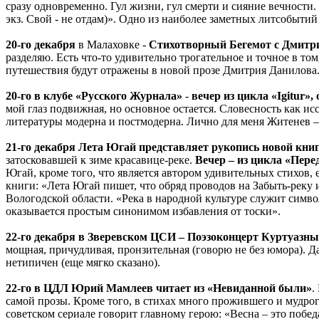
сразу одновременно. Гул жизни, гул смерти и сияние вечности. 
экз. Свой - не отдам)». Одно из наиболее заметных литсобытий
20-го декабря
в Малаховке -
Стихотворный Бегемот с Дмит
разделяю. Есть что-то удивительно трогательное и точное в т
путешествия будут отражены в новой прозе Дмитрия Данилова
20-го
в клубе «Русского Журнала»
-
вечер из цикла «Igitur
мой глаз подвижная, но основное остается. Словесность как исс
литературы модерна и постмодерна. Лично для меня Житенев –
21-го декабря Лета Югай представляет рукопись новой книг
затосковавшей к зиме красавице-реке.
Вечер – из цикла «Пере
Югай, кроме того, что является автором удивительных стихов
книги: «Лета Югай пишет, что обряд проводов на Забыть-реку и
Вологодской области. «Река в народной культуре служит симво
оказывается простым синонимом избавления от тоски».
22-го декабря в Зверевском ЦСИ – Поэзоконцерт Куртуазн
мощная, причудливая, пронзительная (говорю не без юмора). Да
нетипичен (еще мягко сказано).
22-го в ЦДЛ Юрий Мамлеев читает из «Невиданной были»
.
самой прозы. Кроме того, в стихах много прожившего и мудрог
советском сериале говорит главному герою: «Весна – это побе