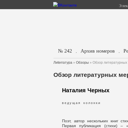
Элек
№ 242
Архив номеров
Р
.
.
Лиterraтура
»
Обзоры
» Обзор литературных 
Обзор литературных мер
Наталия Черных
в е д у щ а я к о л о н к и
Поэт, автор нескольких книг сти
Первая публикация (стихи) – «