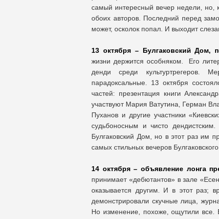
самый интересный вечер недели, но, к
обоих авторов. Последний перед замо
может, осколок попал. И выходит слез
13 октября – Булгаковский Дом, 
жизни держится особняком. Его литер
денди среди культуртрегеров. М
парадоксальные. 13 октября состоял
частей: презентация книги Александ
участвуют Мария Ватутина, Герман Вла
Пуханов и другие участники «Киевск
судьбоносным и чисто дендистским.
Булгаковский Дом, но в этот раз им п
самых стильных вечеров Булгаковского
14 октября – объявление лонга пр
принимает «дебютантов» в зале «Есен
оказывается другим. И в этот раз; 
демонстрировали скучные лица, журн
Но изменение, похоже, ощутили все.