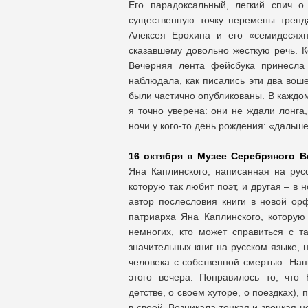
Его парадоксальный, легкий спич о
существенную точку перемены тренд
Алексея Ерохина и его «семидесяхн
сказавшему довольно жесткую речь. К
Вечерняя лента фейсбука принесла
наблюдала, как писались эти два вош
были частично опубликованы. В каждом
я точно уверена: они не ждали лонга
ночи у кого-то день рождения: «дальше
16 октября в Музее Серебряного В
Яна Каплинского, написанная на рус
которую так любит поэт, и другая – в 
автор послесловия книги в новой орф
патриарха Яна Каплинского, которую
немногих, кто может справиться с т
значительных книг на русском языке, 
человека с собственной смертью. Нап
этого вечера. Понравилось то, что
детстве, о своем хуторе, о поездках), 
в своей. Возникала тонкая и звонкая 