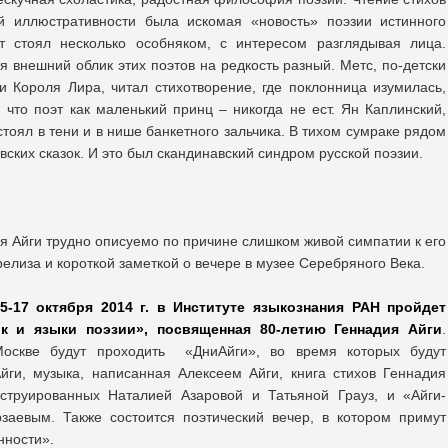
й иллюстративности была искомая «новость» поэзии истинного
 стоял несколько особняком, с интересом разглядывая лица.
я внешний облик этих поэтов на редкость разный. Метс, по-детски
 Короля Лира, читал стихотворение, где поклонница изумилась,
 что поэт как маленький принц – никогда не ест. Ян Каплинский,
стоял в тени и в нише банкетного зальчика. В тихом сумраке рядом
ских сказок. И это был скандинавский синдром русской поэзии.
я Айги трудно описуемо по причине слишком живой симпатии к его
 релиза и короткой заметкой о вечере в музее Серебряного Века.
5-17 октября 2014 г. в Институте языкознания РАН пройдет
к и языки поэзии», посвященная 80-летию Геннадия Айги
.
оскве будут проходить «ДниАйги», во время которых будут
йги, музыка, написанная Алексеем Айги, книга стихов Геннадия
нструированных Наталией Азаровой и Татьяной Грауз, и «Айги-
заевым. Также состоится поэтический вечер, в котором примут
нности».