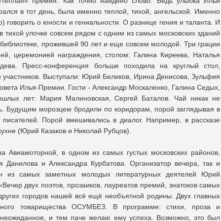
«теплая» премия. Как точно найдено слово. Ведь улыбка Ильи
рался в тот день, была именно теплой, тихой, ангельской. Именно
 говорить о юности и гениальности. О разнице гения и таланта. И
в тихой улочке совсем рядом с одним из самых московских зданий
 библиотеке, прожившей 90 лет и еще совсем молодой. Три грации
ей, церемонией награждения, столом: Галина Киреева, Наталья
дева. Пресс-конференция больше походила на круглый стол,
участников. Выступали: Юрий Беликов, Ирина Денисова, Зульфия
совета Илья-Премии. Гости - Александр Москаленко, Галина Седых,
шлых лет: Мария Малиновская, Сергей Баталов. Чай никак не
сь. Будущим морозцем бродили по коридорам, порой заглядывая в
 писателей. Порой вмешивались в диалог. Например, в рассказе
кухне (Юрий Казаков и Николай Рубцов).
а Авиамоторной, в одном из самых густых московских районов,
 Данилова и Александра Курбатова. Организатор вечера, так и
ин из самых заметных молодых литературных деятелей Юрий
 «Вечер двух поэтов, прозаиков, лауреатов премий, знатоков самых
других городов нашей всё ещё необъятной родины. Двух главных
енного товарищества ОСУМБЕЗ. В программе: стихи, проза и
 неожиданное, и тем паче желаю ему успеха. Возможно, это был