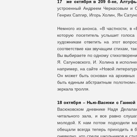
17 же октября в 209 б-ке, Алтуфь
устроенный Андреем Черкасовым и О
Генрих Сапгир, Игорь Холин, Ян Сатун
Немного из анонса. «В частности, в 
которую посетитель услышит голоса
художникам ответить на этот вопро
соответствие как звучащим стихам, та
Вы выбираете по одному стихотворению
Я. Сатуновского, И. Холина в исполне
например, на сайте «Новой литератур
Он может быть основан на архивных 
быть единым абстрактным полотном».
зеркала тролля.
18 октября – Нью-Васюки с Ганно
Васюковском дневнике Надя Делалан
читального зала, и все равно слуш
молодой. К нам потом подходили мал
обещали всегда теперь приходить в би
очевидно, что среди школьников и сту