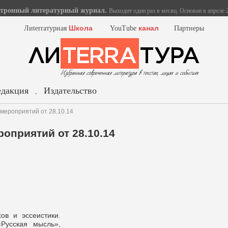
тронный литературный журнал.
Выходит один раз в месяц. Основан в апреле 2
Школа
канал
Лиterraтурная
YouTube
Партнеры
едакция
Издательство
.
мероприятий от 28.10.14
оприятий от 28.10.14
хов и эссеистики.
Русская мысль»,