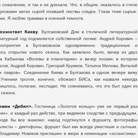
 сожалению, я так и не доехала. Что, в общем, оказалось в стиле
розками запах сырой опавшей листвы сладок. Глаза тоже сырые:
ами. Я люблю трамваи в осенней темноте.
поэзоответ Киеву
. Булгаковский Дом в столичной литературной
атурный год подчиняется собственной логике: Андрей Коровин –
ероприятия в Булгаковском одновременно традиционные и
ось открытие нового сезона. Как заявлено было, вечер из двух
ра Кабанова «Волхвы в планетарии» и вечер поэзии, в котором
сов, Андрей Коровин, Григорий Кружков, Татьяна Милова, Виталий
их лавров». Соединение Киева и Булгакова в одном вечере вижу
 Ученики тролля, конечно, обожают БИСа, как назвали некогда
ришлось, полагаю, несладко. Не сомневаюсь, что это был один из
 сезона.
емии «Дебют».
Гостиница «Золотое кольцо» уже не первый раз
ин», и каждый раз действо, при видимом сходстве с предыдущим,
вроде бы все знакомо: народ подтянулся к фуршету, фотографы
алисты – диктофоны, фуршет был как всегда уместным и сытным.
 Владимир Новиков приглашен в жюри в номинации «эссеистика».