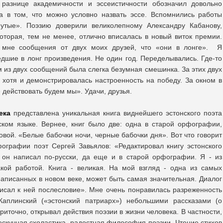
 разнице академичности и эссеистичности обозначил довольно
а в том, что можно условно назвать эссе. Вспомнились работы
утые». Поэзию доверили великолепному Александру Кабанову,
оторая, тем не менее, отлично вписалась в новый виток премии.
 мне сообщения от двух моих друзей, что «они в лонге». Я
едшие в лонг произведения. Не один год. Переделывались. Где-то
 из двух сообщений была слегка безумная смешинка. За этих двух
, хотя и демонстрировалась настроенность на победу. За окном в
 действовать будем мы». Удачи, друзья.
ека
представлена уникальная книга виднейшего эстонского поэта
ском языке. Вернее, книг было две: одна в старой орфографии,
новой. «Белые бабочки ночи, черные бабочки дня». Вот что говорит
ографии поэт Сергей Завьялов: «Редактировал книгу эстонского
 он написал по-русски, да еще и в старой орфографии. Я - из
акой работой. Книга - великая. На мой взгляд - одна из самых
написанных в новом веке, может быть самая значительная. Диалог
исал к ней послесловие». Мне очень понравилась разреженность
 Каплинский («эстонский патриарх») небольшими рассказами (о
приточно, открывал действия поэзии в жизни человека. В частности,
нескучная схоластика, радостная философия поэзии. Чтение стихов