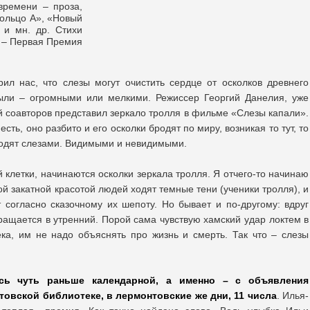
времени – проза,
Кольцо А», «Новый
 и мн. др. Стихи
г – Первая Премия
ил нас, что слезы могут очистить сердце от осколков древнего
были – огромными или мелкими. Режиссер Георгий Данелия, уже
й соавторов представил зеркало тролля в фильме «Слезы капали».
сть, оно разбито и его осколки бродят по миру, возникая то тут, то
ыходят слезами. Видимыми и невидимыми.
 клетки, начинаются осколки зеркала тролля. Я отчего-то начинаю
ой закатной красотой людей ходят темные тени (ученики тролля), и
согласно сказочному их шепоту. Но бывает и по-другому: вдруг
вращается в утренний. Порой сама чувствую хамский удар локтем в
ка, им не надо объяснять про жизнь и смерть. Так что – слезы
сь чуть раньше календарной, а именно –
с объявления
овской библиотеке, в лермонтовские же дни, 11 числа
. Илья-