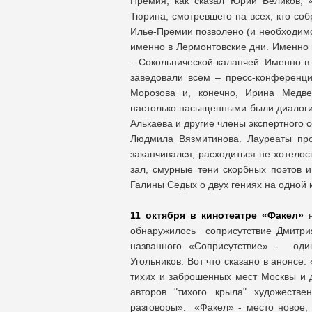
Премия, как сказал Юрий Беликов, 
Тюрина, смотревшего на всех, кто соб
Илье-Премии позволено (и необходимо)
именно в Лермонтовские дни. Именно 
– Сокольнической каланчей. Именно в
заведовали всем – пресс-конференци
Морозова и, конечно, Ирина Медве
настолько насыщенными были диалоги 
Алькаева и другие члены экспертного 
Людмила Вязмитинова. Лауреаты про
заканчивался, расходиться не хотело
зал, смурные тени скорбных поэтов и
Галины Седых о двух гениях на одной 
11 октября в кинотеатре «Факел»
н
обнаружилось соприсутствие Дмитрия
названного «Соприсутствие» - од
Угольников. Вот что сказано в анонсе:
тихих и заброшенных мест Москвы и 
авторов "тихого крыла" художеств
разговоры». «Факел» - место новое,