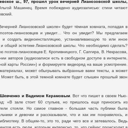
евское ш., 97, прошел урок вечерней Лианозовской школы,
льгой Машинец. Время побеждено аудиозаписью: стихи читают
овский.
«Вечерней Лианозовской школе» будет тёмная комната, попадая в
 поэтов-лианозовцев и увидит… Что он увидит? Мы предлагаем
с и создать видеоинсталляцию, устанавливающую то или иное
к и общей эстетике Лианозовской школы. Что необходимо сделать?
 поэтов-лианозовцев Е. Кропивницкого, Г. Сапгира, В. Некрасова,
нии авторов (аудиозаписи есть в свободном доступе в интернете,
ной карты России») и формируете видеоряд на ваше усмотрение.
материалах, может обыгрывать выбранные вами тексты, а может
 Может быть, в этой темной комнате будет слышен прошлый звон
й Шевченко и Вадимом Керамовым
. Вот что пишет в своем Нью-
д: «В зале стоит 60 стульев, но пришлось еще приносить из
атели стояли. Но самое главное - большая часть публики была
ьчики и девочки и рассказывали, что и как им понравилось, и
блиотеку. В общем-то, это то, ради чего все и затевалось. Ведь
дентов есть люди, которым интересно, то, что сейчас происходит в