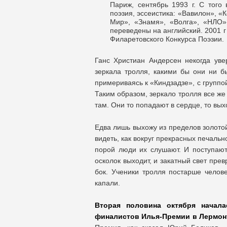
Париж, сентябрь 1993 г. С того 
поэзия, эссеистика: «Вавилон», «
Мир», «Знамя», «Волга», «НЛО»
переведены на английский. 2001 
Филаретовского Конкурса Поэзии.
Ганс Христиан Андерсен некогда увер
зеркала тролля, какими бы они ни 
примериваясь к «Киндзадзе», с группо
Таким образом, зеркало тролля все же е
там. Они то попадают в сердце, то в
Едва лишь выхожу из пределов золотой
видеть, как вокруг прекрасных печальн
порой люди их слушают. И поступают 
осколок выходит, и закатный свет пре
бок. Ученики тролля постарше челове
капали.
Вторая половина октября начала
финалистов Илья-Премии в Лермонт