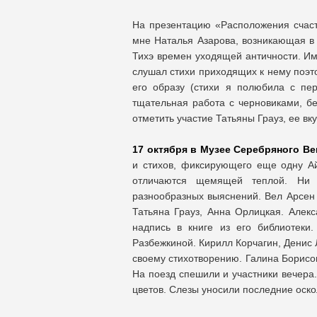
На презентацию «Расположения счасть
мне Наталья Азарова, возникающая в 
Тихэ времен уходящей античности. Им
слушал стихи приходящих к нему поэто
его образу (стихи я полюбила с пер
тщательная работа с черновиками, бе
отметить участие Татьяны Грауз, ее вку
17 октября в Музее Серебряного Ве
и стихов, фиксирующего еще одну Айг
отличаются щемящей теплой. Ни г
разнообразных выяснений. Вел Арсен 
Татьяна Грауз, Анна Орлицкая. Алекс
надпись в книге из его библиотеки
Разбежкиной. Кирилл Корчагин, Денис 
своему стихотворению. Галина Борисов
На поезд спешили и участники вечера
цветов. Слезы уносили последние оско