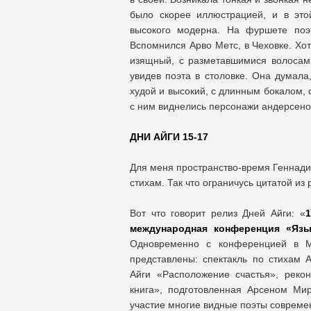
было скорее иллюстрацией, и в это
высокого модерна. На фуршете поэт
Вспомнился Арво Метс, в Чеховке. Хот
изящный, с разметавшимися волосами
увидев поэта в столовке. Она думала,
худой и высокий, с длинным бокалом, 
с ним виднелись персонажи андерсенов
ДНИ АЙГИ 15-17
Для меня пространство-время Геннади
стихам. Так что ограничусь цитатой из
Вот что говорит релиз Дней Айги: «
1
международная конференция «Язы
Одновременно с конференцией в М
представлены: спектакль по стихам А
Айги «Расположение счастья», реко
книга», подготовленная Арсеном Мир
участие многие видные поэты совреме