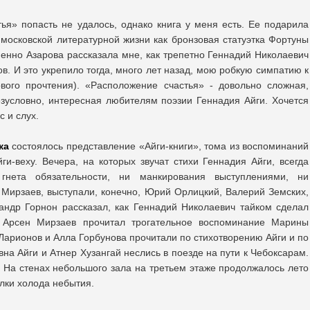
я» попасть не удалось, однако книга у меня есть. Ее подарила
московской литературной жизни как бронзовая статуэтка Фортуны
енно Азарова рассказала мне, как трепетно Геннадий Николаевич
в. И это укрепило тогда, много лет назад, мою робкую симпатию к
вого прочтения). «Расположение счастья» - довольно сложная,
зусловно, интересная любителям поэзии Геннадия Айги. Хочется
с и слух.
ка
состоялось представление «Айги-книги», тома из воспоминаний
и-веху. Вечера, на которых звучат стихи Геннадия Айги, всегда
нета обязательности, ни манкирования выступлениями, ни
Мирзаев, выступали, конечно, Юрий Орлицкий, Валерий Земских,
андр Горнон рассказал, как Геннадий Николаевич тайком сделал
. Арсен Мирзаев прочитал трогательное воспоминание Марины
Ларионов и Алла Горбунова прочитали по стихотворению Айги и по
на Айги и Атнер Хузангай неслись в поезде на пути к Чебоксарам.
. На стенах небольшого зала на третьем этаже продолжалось лето
лки холода небытия.