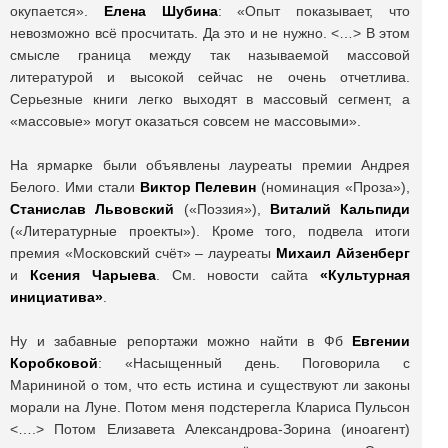
окупается».
Елена Шубина
: «Опыт показывает, что
невозможно всё просчитать. Да это и не нужно. <…> В этом
смысле граница между так называемой массовой
литературой и высокой сейчас не очень отчетлива.
Серьезные книги легко выходят в массовый сегмент, а
«массовые» могут оказаться совсем не массовыми».
На ярмарке были объявлены лауреаты премии Андрея
Белого. Ими стали
Виктор Пелевин
(номинация «Проза»),
Станислав Львовский
(«Поэзия»),
Виталий Кальпиди
(«Литературные проекты»). Кроме того, подвела итоги
премия «Московский счёт» – лауреаты
Михаил Айзенберг
и
Ксения Чарыева
. См. новости сайта
«Культурная
инициатива»
.
Ну и забавные репортажи можно найти в Фб
Евгении
Коробковой
: «Насыщенный день. Поговорила с
Марининой о том, что есть истина и существуют ли законы
морали на Луне. Потом меня подстерегла Клариса Пульсон
<….> Потом Елизавета Александрова-Зорина (иноагент)