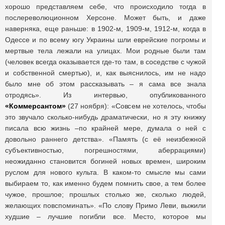
хорошо представляем себе, что происходило тогда в
послереволюционном Херсоне. Может быть, и даже
наверняка, еще раньше: в 1902-м, 1909-м, 1912-м, когда в
Одессе и по всему югу Украины шли еврейские погромы и
мертвые тела лежали на улицах. Мои родные были там
(человек всегда оказывается где-то там, в соседстве с чужой
и собственной смертью), и, как выяснилось, им не надо
было мне об этом рассказывать – я сама все знала
отродясь». Из интервью, опубликованного
«Коммерсантом»
(27 ноября): «Совсем не хотелось, чтобы
это звучало сколько-нибудь драматически, но я эту книжку
писала всю жизнь –по крайней мере, думала о ней с
довольно раннего детства». «Память (с её неизбежной
субъективностью, погрешностями, аберрациями)
неожиданно становится богиней новых времен, широким
руслом для нового культа. В каком-то смысле мы сами
выбираем то, как именно будем помнить свое, а тем более
чужое, прошлое; прошлых столько же, сколько людей,
желающих повспоминать». «По слову Примо Леви, выжили
худшие – лучшие погибли все. Место, которое мы