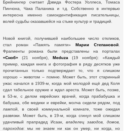
Брейнингер считает Дэвида Фостера Уоллеса, Томаса
Пинчона, Чака Паланика и т.д. Собственно в интервью
интересна именно самоидентификация писательницы,
волей судьбы оказавшейся на стыке культур и традиций.
Новой книгой, получившей наибольшее число откликов,
стал роман «Память памяти»
Марии Степановой
.
Фрагменты романа были представлены на порталах
«Сноб»
(21 ноября),
Meduza
(19 ноября): «Каждый
пример, каждая книга и фотография в ряду десятков уже
прочитанных только подтверждает то, что я слишком
хорошо – животом – помню. Может быть, этот старинный
ужас начался в 1939-м, когда мой молодой ещё дед Коля
сдал табельное оружие и ждал ареста. Может быть, позже,
в 53-м, с делом еврейских врачей, когда прабабушка и
бабушка, обе медики и еврейки, молча сидели рядом, под
лампой, в своей коммунальной комнате, тоже ожидая
развязки. Может быть, в 19-м, когда сгинул мой слишком
удачливый прапрадед Исаак,
владелец заводов, домов,
пароходов
: мы не знаем ни как он умер, ни когда, но