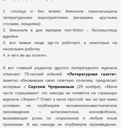
1. столица и без всяких биеннале перенасыщена
литературными мероприятиями (вечерами, круглыми
столами, лекциями)
2. биеннале в дни ярмарки non-fiction – бессмыслица
вдвойне
3. все живые люди где-то работают, а некоторые на
нескольких работах
4. и чего же вы хотите».
А вот главный редактор другого литературного журнала
отмечает 70-летний юбилей.
«Литературная газета»
,
заметно обновившая свою газетную политику, предлагает
интервью с
Сергеем Чуприниным
(29 ноября). «Меня
часто спрашивают: что никогда не появится на страницах
журнала «Знамя»? Ответ у меня простой: мы ни при каких
условиях не опубликуем человеконенавистническое
произведение – антисемитское, ксенофобское,
вызывающее рознь по социальным и любым иным
признакам. И мы никогда не опубликуем произведение,