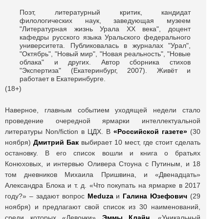
Поэт, литературный критик, кандидат
филологических наук, заведующая музеем
"Литературная жизнь Урала ХХ века", доцент
кафедры русского языка Уральского федерального
университета. Публиковалась в журналах "Урал",
"Октябрь", "Новый мир", "Новая реальность", "Новые
облака" и других. Автор сборника стихов
"Экспертиза" (Екатеринбург, 2007). Живёт и
работает в Екатеринбурге.
(18+)
Наверное, главным событием уходящей недели стало
проведение очередной ярмарки интеллектуальной
литературы Non/fiction в ЦДХ. В
«Российской газете»
(30
ноября)
Дмитрий Бак
выбирает 10 мест, где стоит сделать
остановку. В его список вошли и книга о братьях
Конюховых, и интервью Оливера Стоуна с Путиным, и 18
том дневников Михаила Пришвина, и «Двенадцать»
Александра Блока и т. д. «Что покупать на ярмарке в 2017
году?» – задают вопрос
Meduza
и
Галина Юзефович
(29
ноября) и предлагают свой список из 30 наименований,
среди которых «Девочки»
Эммы Клайн
, «Уникальный