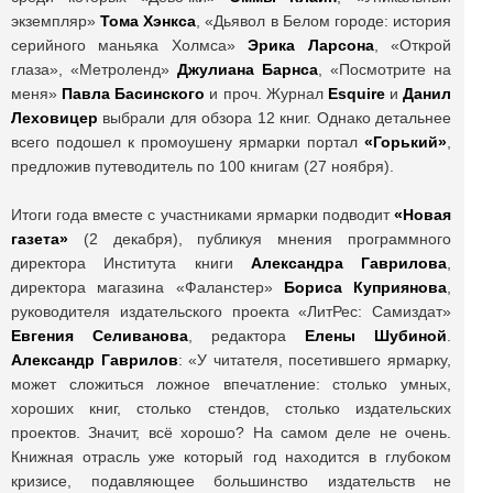
экземпляр»
Тома Хэнкса
, «Дьявол в Белом городе: история
серийного маньяка Холмса»
Эрика Ларсона
, «Открой
глаза», «Метроленд»
Джулиана Барнса
, «Посмотрите на
меня»
Павла Басинского
и проч. Журнал
Esquire
и
Данил
Леховицер
выбрали для обзора 12 книг. Однако детальнее
всего подошел к промоушену ярмарки портал
«Горький»
,
предложив путеводитель по 100 книгам (27 ноября).
Итоги года вместе с участниками ярмарки подводит
«Новая
газета»
(2 декабря), публикуя мнения программного
директора Института книги
Александра Гаврилова
,
директора магазина «Фаланстер»
Бориса Куприянова
,
руководителя издательского проекта «ЛитРес: Самиздат»
Евгения Селиванова
, редактора
Елены Шубиной
.
Александр Гаврилов
: «У читателя, посетившего ярмарку,
может сложиться ложное впечатление: столько умных,
хороших книг, столько стендов, столько издательских
проектов. Значит, всё хорошо? На самом деле не очень.
Книжная отрасль уже который год находится в глубоком
кризисе, подавляющее большинство издательств не