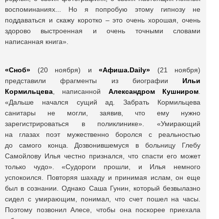
воспоминаниях... Но я попробую этому гипнозу не
поддаваться и скажу коротко – это очень хорошая, очень
здорово выстроенная и очень точными словами
написанная книга».
«Сноб»
(20 ноября) и
«Афиша.
Daily
»
(21 ноября)
представили фрагменты из биографии
Ильи
Кормильцева
, написанной
Александром Кушниром
.
«Дальше начался сущий ад. Забрать Кормильцева
санитары не могли, заявив, что ему нужно
зарегистрироваться в поликлинике». «Умирающий
на глазах поэт мужественно боролся с реальностью
до самого конца. Дозвонившемуся в больницу Глебу
Самойлову Илья честно признался, что спасти его может
только чудо». «Судороги прошли, и Илья немного
успокоился. Повторяя шахаду и принимая ислам, он еще
был в сознании. Однако Саша Гунин, который безвылазно
сидел с умирающим, понимал, что счет пошел на часы.
Поэтому позвонил Алесе, чтобы она поскорее приехала