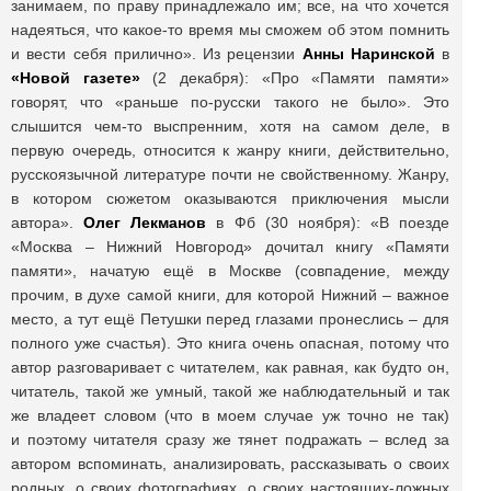
занимаем, по праву принадлежало им; все, на что хочется
надеяться, что какое-то время мы сможем об этом помнить
и вести себя прилично». Из рецензии
Анны Наринской
в
«Новой газете»
(2 декабря): «Про «Памяти памяти»
говорят, что «раньше по-русски такого не было». Это
слышится чем-то выспренним, хотя на самом деле, в
первую очередь, относится к жанру книги, действительно,
русскоязычной литературе почти не свойственному. Жанру,
в котором сюжетом оказываются приключения мысли
автора».
Олег Лекманов
в Фб (30 ноября): «В поезде
«Москва – Нижний Новгород» дочитал книгу «Памяти
памяти», начатую ещё в Москве (совпадение, между
прочим, в духе самой книги, для которой Нижний – важное
место, а тут ещё Петушки перед глазами пронеслись – для
полного уже счастья). Это книга очень опасная, потому что
автор разговаривает с читателем, как равная, как будто он,
читатель, такой же умный, такой же наблюдательный и так
же владеет словом (что в моем случае уж точно не так)
и поэтому читателя сразу же тянет подражать – вслед за
автором вспоминать, анализировать, рассказывать о своих
родных, о своих фотографиях, о своих настоящих-ложных