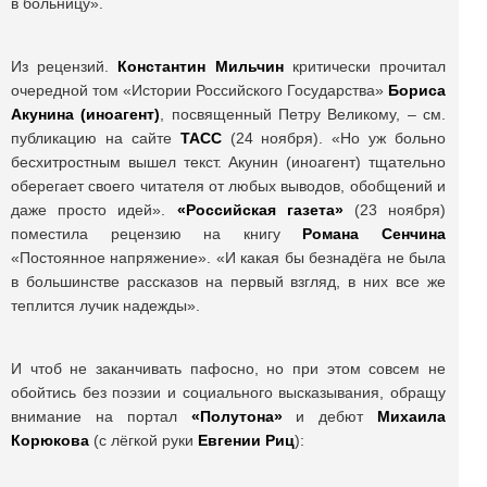
в больницу».
Из рецензий.
Константин Мильчин
критически прочитал
очередной том «Истории Российского Государства»
Бориса
Акунина (иноагент)
, посвященный Петру Великому, – см.
публикацию на сайте
ТАСС
(24 ноября). «Но уж больно
бесхитростным вышел текст. Акунин (иноагент) тщательно
оберегает своего читателя от любых выводов, обобщений и
даже просто идей».
«Российская газета»
(23 ноября)
поместила рецензию на книгу
Романа Сенчина
«Постоянное напряжение». «И какая бы безнадёга не была
в большинстве рассказов на первый взгляд, в них все же
теплится лучик надежды».
И чтоб не заканчивать пафосно, но при этом совсем не
обойтись без поэзии и социального высказывания, обращу
внимание на портал
«Полутона»
и дебют
Михаила
Корюкова
(с лёгкой руки
Евгении Риц
):