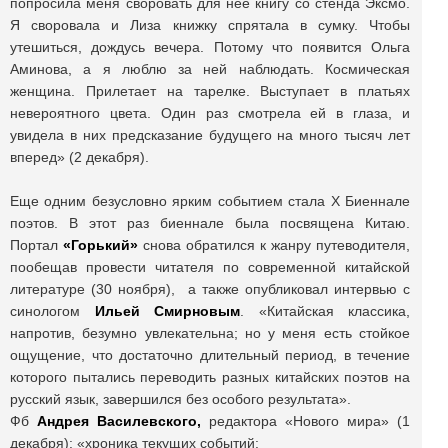
попросила меня своровать для неё книгу со стенда Эксмо.
Я своровала и Лиза книжку спрятала в сумку. Чтобы
утешиться, дождусь вечера. Потому что появится Ольга
Аминова, а я люблю за ней наблюдать. Космическая
женщина. Прилетает на тарелке. Выступает в платьях
невероятного цвета. Один раз смотрела ей в глаза, и
увидела в них предсказание будущего на много тысяч лет
вперед» (2 декабря).
Еще одним безусловно ярким событием стала Х Биеннале
поэтов. В этот раз биеннале была посвящена Китаю.
Портал
«Горький»
снова обратился к жанру путеводителя,
пообещав провести читателя по современной китайской
литературе (30 ноября), а также опубликовал интервью с
синологом
Ильей Смирновым
. «Китайская классика,
напротив, безумно увлекательна; но у меня есть стойкое
ощущение, что достаточно длительный период, в течение
которого пытались переводить разных китайских поэтов на
русский язык, завершился без особого результата».
Фб
Андрея Василевского,
редактора «Нового мира» (1
декабря): «хроника текущих событий: