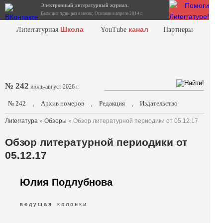
Электронный литературный журнал.
Выходит один раз в месяц. Основан в апреле 2014 г.
Школа
канал
Лиterraтурная
YouTube
Партнеры
№ 242
июль-август 2026 г.
№ 242
Архив номеров
Редакция
Издательство
.
.
.
Лиterraтура
»
Обзоры
» Обзор литературной периодики от 05.12.17
Обзор литературной периодики от
05.12.17
Юлия Подлубнова
в е д у щ а я к о л о н к и