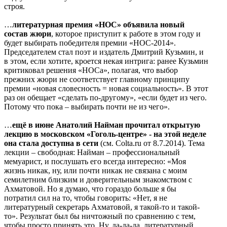
строя.
…
литературная премия «НОС» объявила новый
состав жюри
, которое приступит к работе в этом году и
будет выбирать победителя премии «НОС-2014».
Председателем стал поэт и издатель Дмитрий Кузьмин, и
в этом, если хотите, кроется некая интрига: ранее Кузьмин
критиковал решения «НОСа», полагая, что выбор
прежних жюри не соответствует главному принципу
премии «новая словесность = новая социальность». В этот
раз он обещает «сделать по-другому», «если будет из чего.
Потому что пока – выбирать почти не из чего».
…
ещё в июне Анатолий Найман прочитал открытую
лекцию в московском «Гоголь-центре» - на этой неделе
она стала доступна в сети
(см. Сolta.ru от 8.7.2014). Тема
лекции – свободная: Найман – профессиональный
мемуарист, и послушать его всегда интересно: «Моя
жизнь никак, ну, или почти никак не связана с моим
семилетним близким и доверительным знакомством с
Ахматовой. Но я думаю, что гораздо больше я бы
потратил сил на то, чтобы говорить: «Нет, я не
литературный секретарь Ахматовой, я такой-то и такой-
то». Результат был бы ничтожный по сравнению с тем,
чтобы просто принять это. Ну, да-да-да, литературный