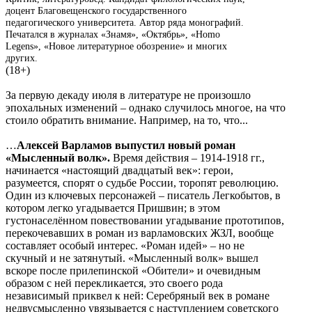
доцент Благовещенского государственного
педагогического университета. Автор ряда монографий.
Печатался в журналах «Знамя», «Октябрь», «Homo
Legens», «Новое литературное обозрение» и многих
других.
(18+)
За первую декаду июля в литературе не произошло
эпохальных изменений – однако случилось многое, на что
стоило обратить внимание. Например, на то, что...
…
Алексей Варламов выпустил новый роман
«Мысленный волк».
Время действия – 1914-1918 гг.,
начинается «настоящий двадцатый век»: герои,
разумеется, спорят о судьбе России, торопят революцию.
Один из ключевых персонажей – писатель Легкобытов, в
котором легко угадывается Пришвин; в этом
густонаселённом повествовании угадывание прототипов,
перекочевавших в роман из варламовских ЖЗЛ, вообще
составляет особый интерес. «Роман идей» – но не
скучный и не затянутый. «Мысленный волк» вышел
вскоре после прилепинской «Обители» и очевидным
образом с ней перекликается, это своего рода
независимый приквел к ней: Серебряный век в романе
недвусмысленно увязывается с наступлением советского