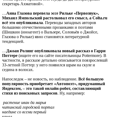
секретарь Ахматовой».
…
Анна Глазова перевела эссе Рильке «Первозвук»,
Михаил Ямпольский растолковал его смысл, а
Colta.
ru
всё это опубликовала
. Переводы западных авторов
большими отечественными прозаиками и поэтами
(Шишкин (иноагент) о Вальзере, Соловьёв о Джойсе,
Глазова о Рильке) явно становятся литературной
тенденцией.
…
Джоан Ролинг опубликовала новый рассказ о Гарри
Поттере
(ищите его на сайте писательницы Pottermore). В
частности, в рассказе детально описывается повзрослевшй
33-летний Поттер: у него появился шрам на скуле и
седина в волосах.
Напоследок – не новость, но наблюдение.
Всё большую
популярность приобретает
«Автопоэт», придуманный
Яндексом, – это такой онлайн-робот, составляющий
стихи из поисковых запросов
. Ну, например:
растение иван да марья
читинский городской портал
наедине со всеми первый
канал