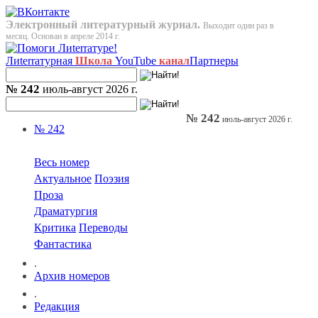
Электронный литературный журнал.
Выходит один раз в
месяц. Основан в апреле 2014 г.
Лиterraтурная
Школа
YouTube
канал
Партнеры
№ 242
июль-август 2026 г.
№ 242
июль-август 2026 г.
№ 242
Весь номер
Актуальное
Поэзия
Проза
Драматургия
Критика
Переводы
Фантастика
.
Архив номеров
.
Редакция