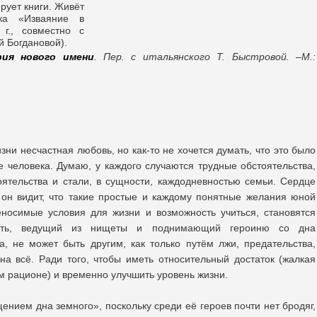
рует книги. Живёт
ка «Изваяние в
г., совместно с
й Богдановой).
рия нового имени
. Пер. с итальянского Т. Быстровой. –М.:
зни несчастная любовь, но как-то не хочется думать, что это было
е человека. Думаю, у каждого случаются трудные обстоятельства,
тоятельства и стали, в сущности, каждодневностью семьи. Сердце
 он видит, что такие простые и каждому понятные желания юной
еносимые условия для жизни и возможность учиться, становятся
путь, ведущий из нищеты и поднимающий героиню со дна
а, не может быть другим, как только путём лжи, предательства,
 на всё. Ради того, чтобы иметь относительный достаток (жалкая
м рационе) и временно улучшить уровень жизни.
нием дна земного», поскольку среди её героев почти нет бродяг,