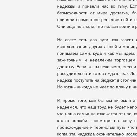
надежды и привели нас во тьму. Ес
безысходности от мира достатка, б
приняли совместное решение войти в 
Они еще не знали, что нельзя войти в 
На свете есть два пути, как гласит 
использования других людей и манипу
понимаем сами, куда и как мы идём. Е
зажиточным и недалёким торговцем
достатку. Если же ты неказиста, стесн
рассудительна и готова ждать, как Ле
надежд поступить на бюджет в столич
Но жизнь никогда не идёт по плану и 
И, кроме того, кем бы мы ни были и 
надеемся, что наш труд не будет непо
что наша семья не откажется от нас, к
кто-то полюбит, несмотря на нашу н
происхождение и тернистый путь, что 
когда эта надежда окончательно исся