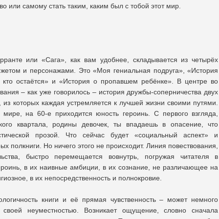
во или самому стать таким, каким был с тобой этот мир.
рранте или «Сага», как вам удобнее, складывается из четырёх
жетом и персонажами. Это «Моя гениальная подруга», «История
е, кто остаётся» и «История о пропавшем ребёнке». В центре во
вания – как уже говорилось – история дружбы-соперничества двух
, из которых каждая устремляется к лучшей жизни своими путями.
мире, на 60-е приходится юность героинь. С первого взгляда,
кого квартала, родины девочек, ты впадаешь в опасение, что
стической прозой. Что сейчас будет «социальный аспект» и
ых полкниги. Но ничего этого не происходит. Линия повествования,
ьства, быстро перемещается вовнутрь, погружая читателя в
роинь, в их наивные амбиции, в их сознание, не различающее на
игиозное, в их непосредственность и полнокровие.
ологичность книги и её прямая чувственность – может немного
я своей неуместностью. Возникает ощущение, словно сначала