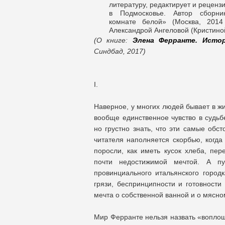
литературу, редактирует и рецензи
в Подмосковье. Автор сборни
комнате белой» (Москва, 2014 
Александрой Ангеловой (Кристино
(О книге:
Элена Ферранте. Исто
Синдбад, 2017)
I.
Наверное, у многих людей бывает в жи
вообще единственное чувство в судьб
но грустно знать, что эти самые обс
читателя наполняется скорбью, когда
поросли, как иметь кусок хлеба, пер
почти недостижимой мечтой. А 
провинциального итальянского городк
грязи, беспринципности и готовности
мечта о собственной ванной и о мясно
Мир Ферранте нельзя назвать «воплоще