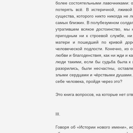
более состоятельными лавочниками: о
потерять всё. В истеричной, лживо
существа, которого никто никогда не
самых близких. В полубезумном солда
утратившем всякое достоинство, мы 
пригодным ни к строевой службе, н
матери и пошедшей по кривой доро
человеческой подлости. Конечно, из о
любви и благоденствия, как ни жди и к
люди такими, если бы судьба была к 
разорились, были несчастны, оставл
злыми сердцами и чёрствыми душами. 
себе человека, пройдя через это?
Это книга вопросов, на которые нет отв
III.
Говоря об «Истории нового имени», ис