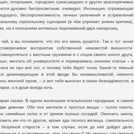
щин, попрошаек, городских сумасшедших и других красноречивых
ляется духовно беспросветным, очевидно. Интонация, отражающая
рядущего, бесперспективность личных увлечений и устремлений
анальному сериальному сценарию (в чём упрекает роман критика),
шке, ни к описаниям интимных переживаний двух наперсниц.
ай, а вы понимаете, что это его жизнь рушится. Так и тут: юная
тиворечивое восприятие собственной неказистой внешности,
совокупляться с местным грузчиком и с отцом своего юного друга,
рью, мечтать об университете и перекраивать осеннее платье – в
нига не про всё это, и потому тебя берёт тоска. Какой-то тёмный
ится доминирующим в этой вроде бы незамысловатой, немного
ень женской прозе, – и вот тебя выносит в океан безнадёжности, в
зрак, а в душе всегда ночь.
тарая сказка. В одном маленьком итальянском городишке, в самом
две девочки. Обе они мечтали о простых вещах – сытно поесть,
ма семейных склок и от криков пьяных соседей. Окончить школу,
ложить им что-то другое, кроме ада тесного жилища, самопального
и безумной старости – в том случае, если до неё дойдет дело.
евинным и естественным, чем эти мечты? Но именно эти светлые