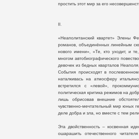
простить этот мир за его несовершенст
II.
«Неаполитанский квартет» Элены Фе
романов, объединённых линейным сю
нового имени», «Те, кто уходит, и т
многом автобиографического повество
девочек из бедных кварталов Неаполя
События происходят в послевоенном 
наталкивась на атмосферу итальянс
встретился с «левой», прокоммуни
политическая критика режимов на добр
лишь обрисовав внешние обстоятел
чувственно-мечтательный мир юных ге
деле добра и зла, но вместе с тем рел
Эта двойственность – косвенная иде
ошарашить отечественного читател