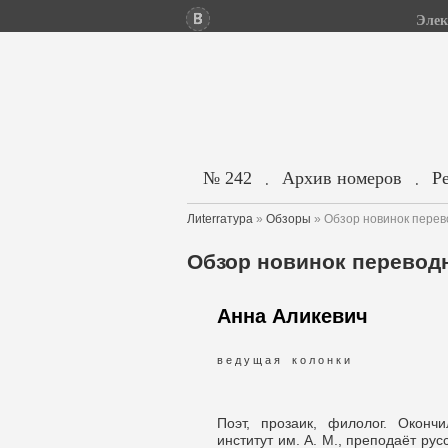
Элек
№ 242
Архив номеров
Р
.
.
Лиterraтура
»
Обзоры
» Обзор новинок перев
Обзор новинок переводн
Анна Аликевич
в е д у щ а я к о л о н к и
Поэт, прозаик, филолог. Оконч
институт им. А. М., преподаёт рус