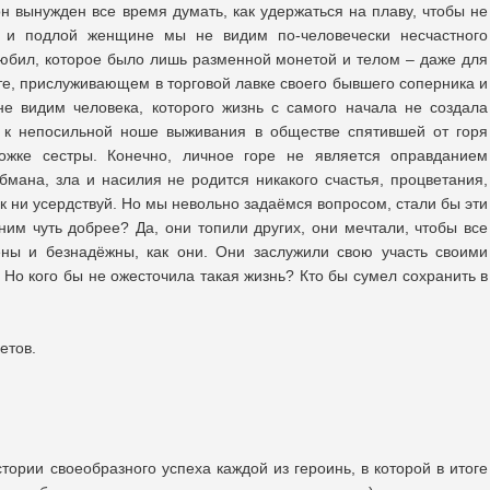
н вынужден все время думать, как удержаться на плаву, чтобы не
й и подлой женщине мы не видим по-человечески несчастного
 любил, которое было лишь разменной монетой и телом – даже для
те, прислуживающем в торговой лавке своего бывшего соперника и
не видим человека, которого жизнь с самого начала не создала
и к непосильной ноше выживания в обществе спятившей от горя
жке сестры. Конечно, личное горе не является оправданием
бмана, зла и насилия не родится никакого счастья, процветания,
ак ни усердствуй. Но мы невольно задаёмся вопросом, стали бы эти
ним чуть добрее? Да, они топили других, они мечтали, чтобы все
ены и безнадёжны, как они. Они заслужили свою участь своими
Но кого бы не ожесточила такая жизнь? Кто бы сумел сохранить в
етов.
тории своеобразного успеха каждой из героинь, в которой в итоге