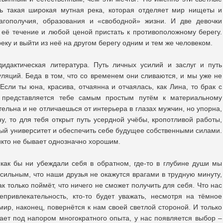
ть такая широкая мутная река, которая отделяет мир нищеты и
лагополучия, образования и «свободной» жизни. И две девочки
её течение и любой ценой пристать к противоположному берегу.
реку и выйти из неё на другом берегу одним и тем же человеком.
дидактическая литература. Путь личных усилий и заслуг и путь
ляций. Беда в том, что со временем они сливаются, и мы уже не
сли ты юна, красива, отчаянна и отчаялась, как Лина, то брак с
 представляется тебе самым простым путём к материальному
ительна и не отличаешься от интерьера в глазах мужчин, но упорна,
ну, то для тебя открыт путь усердной учёбы, кропотливой работы,
ный университет и обеспечить себе будущее собственными силами.
никто не бывает однозначно хорошим.
как бы ни убеждали себя в обратном, где-то в глубине души мы
сильным, что наши друзья не окажутся врагами в трудную минуту,
ак только поймёт, что ничего не сможет получить для себя. Что нас
епривлекательность, кто-то будет уважать, несмотря на тёмное
мир, наконец, повернётся к нам своей светлой стороной. И только
кает под напором многократного опыта, у нас появляется выбор –