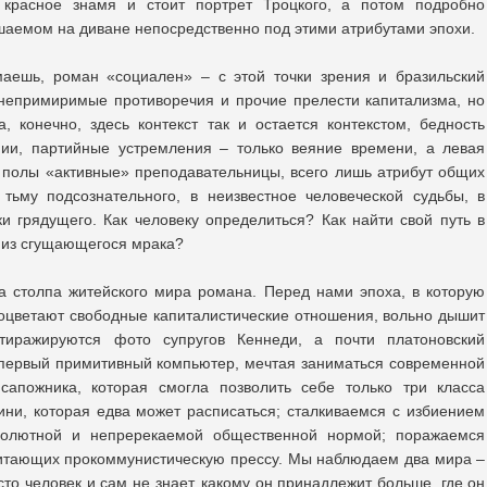
 красное знамя и стоит портрет Троцкого, а потом подробно
ршаемом на диване непосредственно под этими атрибутами эпохи.
маешь, роман «социален» – с этой точки зрения и бразильский
 непримиримые противоречия и прочие прелести капитализма, но
 конечно, здесь контекст так и остается контекстом, бедность
фии, партийные устремления – только веяние времени, а левая
д полы «активные» преподавательницы, всего лишь атрибут общих
тьму подсознательного, в неизвестное человеческой судьбы, в
и грядущего. Как человеку определиться? Как найти свой путь в
т из сгущающегося мрака?
а столпа житейского мира романа. Перед нами эпоха, в которую
оцветают свободные капиталистические отношения, вольно дышит
 тиражируются фото супругов Кеннеди, а почти платоновский
 первый примитивный компьютер, мечтая заниматься современной
апожника, которая смогла позволить себе только три класса
ини, которая едва может расписаться; сталкиваемся с избиением
солютной и непререкаемой общественной нормой; поражаемся
читающих прокоммунистическую прессу. Мы наблюдаем два мира –
о человек и сам не знает, какому он принадлежит больше, где он