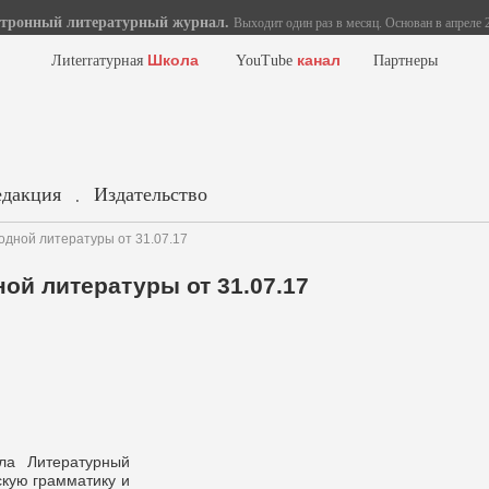
тронный литературный журнал.
Выходит один раз в месяц. Основан в апреле 2
Школа
канал
Лиterraтурная
YouTube
Партнеры
едакция
Издательство
.
одной литературы от 31.07.17
ой литературы от 31.07.17
ила Литературный
скую грамматику и