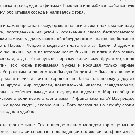
илавка и рассуждая о фильмах Пазолини или избивая собственную
ену, обсчитывая соседа и напиваясь с горя.
ки и самая яростная, безудержная ненависть жителей к малейшему
уга, порождённые нищетой и осознанием своего беспросветного
ским кампусом, дискуссиями об абсурдистском театре, вербальным
ать Париж и Лондон и модными платьями а ля Джеки. В одном и
е женщины, одна из которых носит бикини на пляж и без всяких
озности, отда ётся чуть не первому встречному. Другая же, столп
атик, всю жизнь избиваемая мужем и носящая только чёрные
абстрактным желанием «чтобы судьба детей не была как наша» и
у меня в жизни ничего хорошего не было, так почему у других
за другом, мир подлости, всевозможной низости, псевдоморали,
им – к собственным детям, к супругам, к друзьям. Мир всеобщего
истового религиозного фанатизма. И фанатизма кого? Ворующих,
ных ядом людей, словно они и Бога поставили на службу своим
 выгодно и удобно.
о-то трогательное. Так, в процветающем молодом торговце мы не
имого нечистой совестью, ненавидящей его женой, конфликтами с