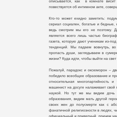
описывается, как в комнате висит
повествуется об интимном акте, сове
Кто-то может ехидно заметить: поду
сериал социален, богатые и бедные,
ведь смотрим мы его не поэтому. Да,
является всего лишь частью биогра
газета, которую дают ученикам из-по
тенденций. Мы падаем вовнутрь, во 
пропасть души, заглядываем в сумерк
жизни? Куда идти, чтобы выйти на све
Пожалуй, парадокс и оксюморон – дв
победило всеобщее образование и пр
относительная многопартийность и
машинист на досуге налаживает свой
наукой. Но тут же мы видим дочь с
образования, видим мать другой геро
своих жен до полусмерти как с аб
фанатичной религиозности в людях, 
официальный и приватный, причем част