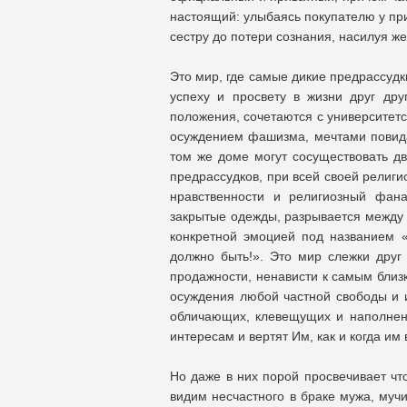
настоящий: улыбаясь покупателю у пр
сестру до потери сознания, насилуя ж
Это мир, где самые дикие предрассуд
успеху и просвету в жизни друг др
положения, сочетаются с университет
осуждением фашизма, мечтами повид
том же доме могут сосуществовать дв
предрассудков, при всей своей религи
нравственности и религиозный фан
закрытые одежды, разрывается между 
конкретной эмоцией под названием «
должно быть!». Это мир слежки друг 
продажности, ненависти к самым близк
осуждения любой частной свободы и 
обличающих, клевещущих и наполнен
интересам и вертят Им, как и когда им
Но даже в них порой просвечивает чт
видим несчастного в браке мужа, муч