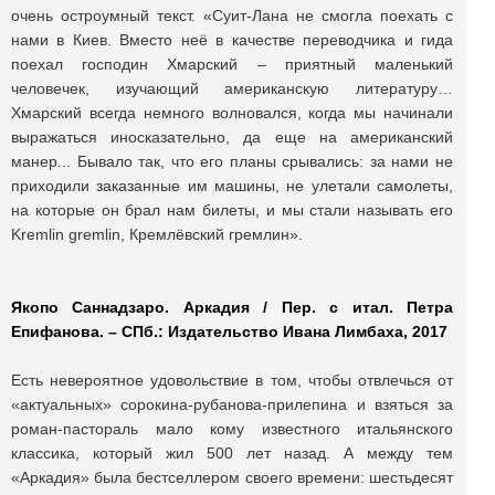
очень остроумный текст. «Суит-Лана не смогла поехать с
нами в Киев. Вместо неё в качестве переводчика и гида
поехал господин Хмарский – приятный маленький
человечек, изучающий американскую литературу…
Хмарский всегда немного волновался, когда мы начинали
выражаться иносказательно, да еще на американский
манер... Бывало так, что его планы срывались: за нами не
приходили заказанные им машины, не улетали самолеты,
на которые он брал нам билеты, и мы стали называть его
Kremlin gremlin, Кремлёвский гремлин».
Якопо Саннадзаро. Аркадия / Пер. с итал. Петра
Епифанова. – СПб.: Издательство Ивана Лимбаха, 2017
Есть невероятное удовольствие в том, чтобы отвлечься от
«актуальных» сорокина-рубанова-прилепина и взяться за
роман-пастораль мало кому известного итальянского
классика, который жил 500 лет назад. А между тем
«Аркадия» была бестселлером своего времени: шестьдесят