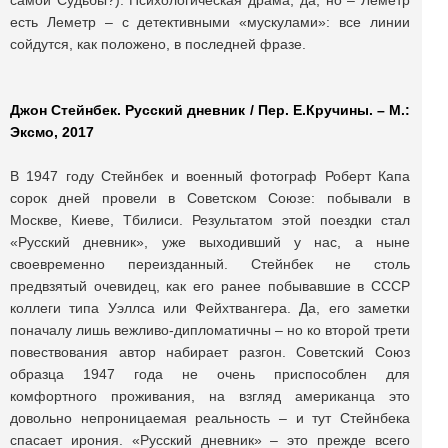
самой Судьбы?). Психологическая драма, да, но – Леметр
есть Леметр – с детективными «мускулами»: все линии
сойдутся, как положено, в последней фразе.
Джон Стейнбек. Русский дневник / Пер. Е.Кручины. – М.:
Эксмо, 2017
В 1947 году Стейнбек и военный фотограф Роберт Капа
сорок дней провели в Советском Союзе: побывали в
Москве, Киеве, Тбилиси. Результатом этой поездки стал
«Русский дневник», уже выходивший у нас, а ныне
своевременно переизданный. Стейнбек не столь
предвзятый очевидец, как его ранее побывавшие в СССР
коллеги типа Уэллса или Фейхтвангера. Да, его заметки
поначалу лишь вежливо-дипломатичны – но ко второй трети
повествования автор набирает разгон. Советский Союз
образца 1947 года не очень приспособлен для
комфортного проживания, на взгляд американца это
довольно непроницаемая реальность – и тут Стейнбека
спасает ирония. «Русский дневник» – это прежде всего