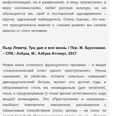
мифологизацию, ни в развенчание, в меру прагматичен, в
меру сентиментален, любит русскую культуру, но не
обольщается ею, свой и посторонний одновременно –
короче, идеальный наблюдатель. Очень хорошо, что кое-
что принципиально важное о «нашем рыжем» мы узнаём
именно от этого человека.
Пьер Леметр. Три дня и вся жизнь / Пер. М. Брусовани.
– СПб.: Азбука, М.: Азбука-Аттикус, 2017
Новая книга отличного французского прозаика – в жанре
«психологический отчет одного преступления». Угроза
наказания за убийство, которое невольно совершает
двенадцатилетний Антуан, мучает его долгие годы и
оборачивается столь же неожиданным (для читателя),
сколь и предсказуемым (с точки зрения естественного хода
вещей) возмездием. Это «Преступление и наказание»
наоборот: компактное, лаконичное, рассказанное с
обманчивым спокойствием (голос автора – не голос ли