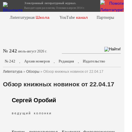
Электронный литературный журнал.
Выходит один раз в месяц. Основан в апреле 2014 г.
Школа
канал
Лиterraтурная
YouTube
Партнеры
№ 242
июль-август 2026 г.
№ 242
Архив номеров
Редакция
Издательство
.
.
.
Лиterraтура
»
Обзоры
» Обзор книжных новинок от 22.04.17
Обзор книжных новинок от 22.04.17
Сергей Оробий
в е д у щ и й к о л о н к и
Критик, литературовед. Кандидат филологических