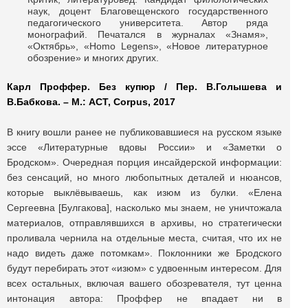
наук, доцент Благовещенского государственного
педагогического университета. Автор ряда
монографий. Печатался в журналах «Знамя»,
«Октябрь», «Homo Legens», «Новое литературное
обозрение» и многих других.
Карл Проффер. Без купюр / Пер. В.Голышева и
В.Бабкова. – М.: АСТ, Corpus, 2017
В книгу вошли ранее не публиковавшиеся на русском языке
эссе «Литературные вдовы России» и «Заметки о
Бродском». Очередная порция инсайдерской информации:
без сенсаций, но много любопытных деталей и нюансов,
которые выклёвываешь, как изюм из булки. «Елена
Сергеевна [Булгакова], насколько мы знаем, не уничтожала
материалов, отправлявшихся в архивы, но стратегически
проливала чернила на отдельные места, считая, что их не
надо видеть даже потомкам». Поклонники же Бродского
будут перебирать этот «изюм» с удвоенным интересом. Для
всех остальных, включая вашего обозревателя, тут ценна
интонация автора: Проффер не впадает ни в