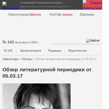
Электронный литературный журнал.
Выходит один раз в месяц. Основан в апреле 2014 г.
Школа
канал
Лиterraтурная
YouTube
Партнеры
№ 242
июль-август 2026 г.
№ 242
Архив номеров
Редакция
Издательство
.
.
.
Лиterraтура
»
Обзоры
» Обзор литературной периодики от 05.03.17
Обзор литературной периодики от
05.03.17