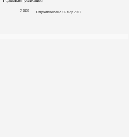
Поделиться публикацией:
2 009
Опубликовано
06 мар 2017
КОНКУРСЫ И ПРЕМИИ
АФИША
Наверх ↑
© 2014-2026 ИД Лиterraтура
Правовая информация