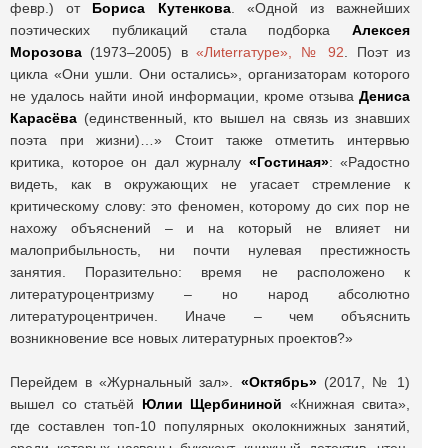
февр.) от
Бориса Кутенкова
. «Одной из важнейших
поэтических публикаций стала подборка
Алексея
Морозова
(1973–2005) в
«Лиterraтуре», № 92
. Поэт из
цикла «Они ушли. Они остались», организаторам которого
не удалось найти иной информации, кроме отзыва
Дениса
Карасёва
(единственный, кто вышел на связь из знавших
поэта при жизни)…» Стоит также отметить интервью
критика, которое он дал журналу
«Гостиная»
: «Радостно
видеть, как в окружающих не угасает стремление к
критическому слову: это феномен, которому до сих пор не
нахожу объяснений – и на который не влияет ни
малоприбыльность, ни почти нулевая престижность
занятия. Поразительно: время не расположено к
литературоцентризму – но народ абсолютно
литературоцентричен. Иначе – чем объяснить
возникновение все новых литературных проектов?»
Перейдем в «Журнальный зал».
«Октябрь»
(2017, № 1)
вышел со статьёй
Юлии Щербининой
«Книжная свита»,
где составлен топ-10 популярных околокнижных занятий,