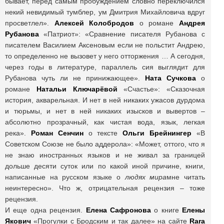
бывает, перед самым пробуждением словно переключился
некий невидимый тумблер, ум Дмитрия Михайловича вдруг
просветлел».
Алексей Колобродов
о романе
Андрея
Рубанова
«Патриот»: «Сравнение писателя Рубанова с
писателем Василием Аксеновым если не польстит Андрею,
то определенно не вызовет у него отторжения … А сегодня,
через годы в литературе, параллель сия выглядит для
Рубанова чуть ли не принижающее».
Ната Сучкова
о
романе
Натальи Ключарёвой
«Счастье»: «Сказочная
история, акварельная. И нет в ней никаких ужасов дурдома
и тюрьмы, и нет в ней никаких изысков и вывертов –
абсолютно прозрачный, как чистая вода, язык, легкая
река».
Роман Сенчин
о тексте
Ольги Брейнингер
«В
Советском Союзе не было аддерола»: «Может, оттого, что я
не знаю иностранных языков и не живал за границей
дольше десяти суток или по какой иной причине, книги,
написанные на русском языке о
людях мира
мне читать
неинтересно». Что ж, отрицательная рецензия – тоже
рецензия.
И еще одна рецензия.
Елена Сафронова
о книге
Елены
Якович
«Прогулки с Бродским и так далее» на сайте
Rara