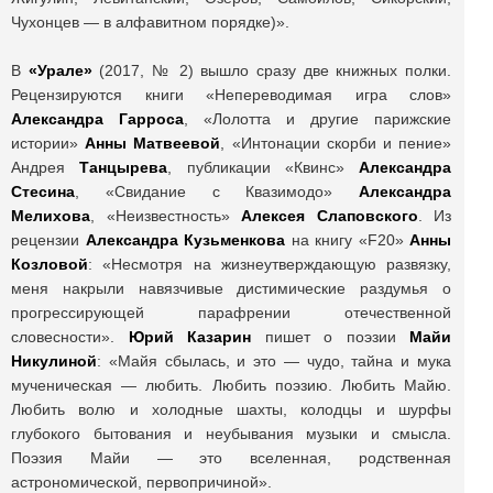
Чухонцев — в алфавитном порядке)».
В
«Урале»
(2017, № 2) вышло сразу две книжных полки.
Рецензируются книги «Непереводимая игра слов»
Александра Гарроса
, «Лолотта и другие парижские
истории»
Анны Матвеевой
, «Интонации скорби и пение»
Андрея
Танцырева
, публикации «Квинс»
Александра
Стесина
, «Свидание с Квазимодо»
Александра
Мелихова
, «Неизвестность»
Алексея Слаповского
. Из
рецензии
Александра Кузьменкова
на книгу «F20»
Анны
Козловой
: «Несмотря на жизнеутверждающую развязку,
меня накрыли навязчивые дистимические раздумья о
прогрессирующей парафрении отечественной
словесности».
Юрий Казарин
пишет о поэзии
Майи
Никулиной
: «Майя сбылась, и это — чудо, тайна и мука
мученическая — любить. Любить поэзию. Любить Майю.
Любить волю и холодные шахты, колодцы и шурфы
глубокого бытования и неубывания музыки и смысла.
Поэзия Майи — это вселенная, родственная
астрономической, первопричиной».