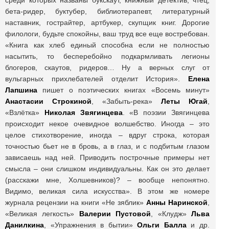
среди которых названы букскаут, книжный детектив, чтец,
бета-ридер, буктубер, библиотерапевт, литературный
наставник, гострайтер, артбукер, скупщик книг. Дорогие
филологи, будьте спокойны, ваш труд все еще востребован.
«Книга как хлеб единый способна если не полностью
насытить, то бесперебойно подкармливать легионы
блогеров, скаутов, ридеров… Ну а верных слуг от
вульгарных прихлебателей отделит История».
Елена
Лапшина
пишет о поэтических книгах «Восемь минут»
Анастасии Строкиной
, «Забыть-река»
Леты Югай
,
«Взлётка»
Николая Звягинцева
. «В поэзии Звягинцева
происходит некое очевидное волшебство. Иногда – это
целое стихотворение, иногда – вдруг строка, которая
точностью бьет не в бровь, а в глаз, и с подбитым глазом
зависаешь над ней. Приводить построчные примеры нет
смысла – они слишком индивидуальны. Как он это делает
(расскажи мне, Холшевников)? – вообще непонятно.
Видимо, великая сила искусства». В этом же номере
журнала рецензии на книги «Не зяблик»
Анны Наринской
,
«Великая легкость»
Валерии Пустовой
, «Клудж»
Льва
Данилкина
, «Упражнения в бытии»
Ольги Балла
и др.