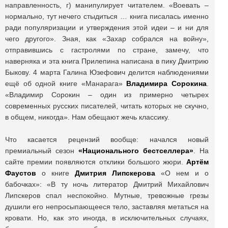
направленность, г) манипулирует читателем. «Воевать –
нормально, тут нечего стыдиться … книга писалась именно
ради популяризации и утверждения этой идеи – и ни для
чего другого». Зная, как «Захар собрался на войну»,
отправившись с гастролями по стране, замечу, что
наверняка и эта книга Прилепина написана в пику Дмитрию
Быкову. 4 марта Галина Юзефович делится наблюдениями
ещё об одной книге «Манарага»
Владимира Сорокина
.
«Владимир Сорокин – один из примерно четырех
современных русских писателей, читать которых не скучно,
в общем, никогда». Нам обещают жечь классику.
Что касается рецензий вообще: начался новый
премиальный сезон
«Национального бестселлера»
. На
сайте премии появляются отклики большого жюри.
Артём
Фаустов
о книге
Дмитрия Липскерова
«О нем и о
бабочках»: «В ту ночь литератор Дмитрий Михайлович
Липскеров спал неспокойно. Мутные, тревожные грезы
душили его непросыпающееся тело, заставляя метаться на
кровати. Но, как это иногда, в исключительных случаях,