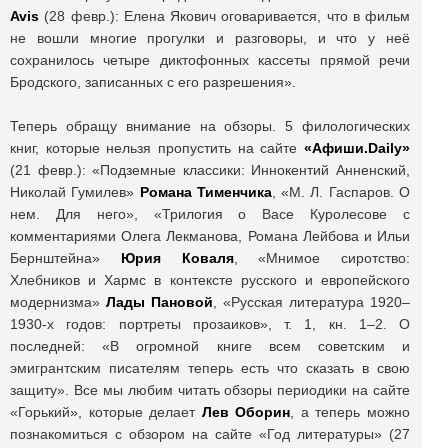
Avis
(28 февр.): Елена Якович оговаривается, что в фильм
не вошли многие прогулки и разговоры, и что у неё
сохранилось четыре диктофонных кассеты прямой речи
Бродского, записанных с его разрешения».
Теперь обращу внимание на обзоры. 5 филологических
книг, которые нельзя пропустить на сайте
«Афиши.
Daily»
(21 февр.): «Подземные классики: Иннокентий Анненский,
Николай Гумилев»
Романа Тименчика
, «М. Л. Гаспаров. О
нем. Для него», «Трилогия о Васе Куролесове с
комментариями Олега Лекманова, Романа Лейбова и Ильи
Бернштейна»
Юрия Коваля
, «Мнимое сиротство:
Хлебников и Хармс в контексте русского и европейского
модернизма»
Лады Пановой
, «Русская литература 1920–
1930-х годов: портреты прозаиков», т. 1, кн. 1–2. О
последней: «В огромной книге всем советским и
эмигрантским писателям теперь есть что сказать в свою
защиту». Все мы любим читать обзоры периодики на сайте
«Горький», которые делает
Лев Оборин
, а теперь можно
познакомиться с обзором на сайте «Год литературы» (27