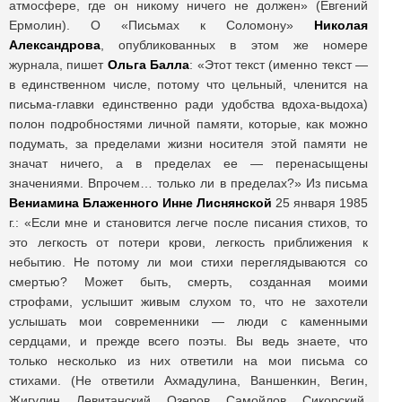
атмосфере, где он никому ничего не должен» (Евгений
Ермолин). О «Письмах к Соломону»
Николая
Александрова
, опубликованных в этом же номере
журнала, пишет
Ольга Балла
: «Этот текст (именно текст —
в единственном числе, потому что цельный, членится на
письма-главки единственно ради удобства вдоха-выдоха)
полон подробностями личной памяти, которые, как можно
подумать, за пределами жизни носителя этой памяти не
значат ничего, а в пределах ее — перенасыщены
значениями. Впрочем… только ли в пределах?» Из письма
Вениамина Блаженного
Инне Лиснянской
25 января 1985
г.: «Если мне и становится легче после писания стихов, то
это легкость от потери крови, легкость приближения к
небытию. Не потому ли мои стихи переглядываются со
смертью? Может быть, смерть, созданная моими
строфами, услышит живым слухом то, что не захотели
услышать мои современники — люди с каменными
сердцами, и прежде всего поэты. Вы ведь знаете, что
только несколько из них ответили на мои письма со
стихами. (Не ответили Ахмадулина, Ваншенкин, Вегин,
Жигулин, Левитанский, Озеров, Самойлов, Сикорский,