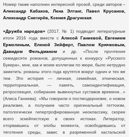
Номер также наполнен интересной прозой, среди авторов –
Александр Кабаков, Лена Элтанг, Павел Крусанов,
Александр Снегирёв, Ксения Драгунская
.
«Дружба народов»
(2017, № 1) подводит литературные
итоги 2016 года вместе с
Алисой Ганиевой, Евгением
Ермолиным, Еленой Зейферт, Павлом Крючковым,
Давидом Фельдманом
и др. «После прочтения
семидесяти романов, допущенных к конкурсу «Русского
Букера», мне, как и моим коллегам по жюри, было нетрудно
заметить: романы этого года крутятся вокруг одних и тех же
тем. Это история — личная, семейная, этническая,
территориальная, — память, самоидентификация,
ретроспекция, собирание вывихнутых суставов времени...»
(Алиса Ганиева). «Мы говорили о постмодернизме, о новом
реализме, а получаем часто оригинальный геттоизм,
патологически гипертрофированную неоклассику, скорее
всего эскейпистскую в своих истоках. Литератор,
оторвавшись от злобы момента, освободившись от
тяготения среды, завис в разряженной кастальской