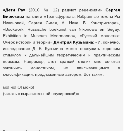
«Дети Ра»
(2016, № 12) радуют рецензиями
Сергея
Бирюкова
на книги «Трансфуристы. Избранные тексты Ры
Никоновой, Сергея Сигея, А. Ника, Б. Констриктора»,
«Bookwork. Russische boekunst van Nikonowa en Segay.
Exhibition in Museum Meermanno», «Русский моностих:
Очерк истории и теории»
Дмитрия Кузьмина
: «И, конечно,
исследование Д. В. Кузьмина может послужить хорошим
стимулом к дальнейшим теоретическим и практическим
поискам. Например, этот краткий отклик мне хочется
закончить моностихом, не вписывающимся в
классификации, предложенные автором. Вот таким:
мо! но! О! моно!
(читать с выразительной паузировкой)».