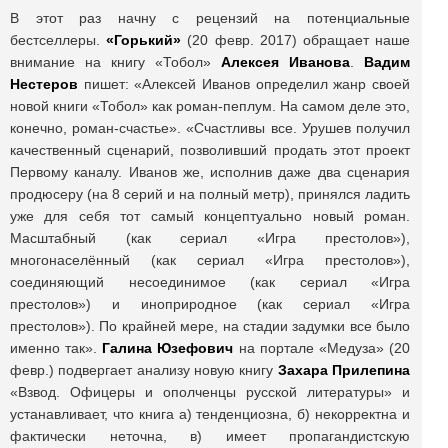
В этот раз начну с рецензий на потенциальные
бестселлеры.
«Горький»
(20 февр. 2017) обращает наше
внимание на книгу «Тобол»
Алексея Иванова
.
Вадим
Нестеров
пишет: «Алексей Иванов определил жанр своей
новой книги «Тобол» как роман-пеплум. На самом деле это,
конечно, роман-счастье». «Счастливы все. Урушев получил
качественный сценарий, позволивший продать этот проект
Первому каналу. Иванов же, исполнив даже два сценария
продюсеру (на 8 серий и на полный метр), принялся ладить
уже для себя тот самый концептуально новый роман.
Масштабный (как сериал «Игра престолов»),
многонаселённый (как сериал «Игра престолов»),
соединяющий несоединимое (как сериал «Игра
престолов») и иноприродное (как сериал «Игра
престолов»). По крайней мере, на стадии задумки все было
именно так».
Галина Юзефович
на портале «Медуза» (20
февр.) подвергает анализу новую книгу
Захара Прилепина
«Взвод. Офицеры и ополченцы русской литературы» и
устанавливает, что книга а) тенденциозна, б) некорректна и
фактически неточна, в) имеет пропагандистскую