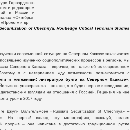
туре Гарвардского
том и редактором
ний в России и
налах «Октябрь»,
 «Пролог» и др.
Securitization of Chechnya. Routledge Critical Terrorism Studies
изучении современной ситуации на Северном Кавказе заключается
й посвящено изучению социополитических процессов в регионе, мы
ссах Северного Кавказа – впрочем, не только об их современном
Поэтому я с нетерпением жду возможности познакомиться с
ели и мятежники: литература бунта на Северном Кавказе»
,
Йельского университета – похоже, это будет первое исследование,
 дагестанским взглядам на отношения с Россией. Рецензия на неё
erraтуре» в 2017 году.
е Джули Вильгельмсен «Russia’s Securitization of Chechnya» –
и». На первый взгляд, эту монографию, пожалуй, нельзя
ный прорыв – она написана в достаточно традиционном русле