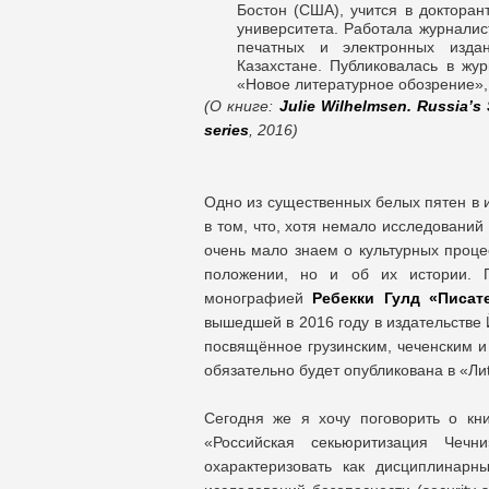
Бостон (США), учится в докторан
университета. Работала журналис
печатных и электронных изда
Казахстане. Публиковалась в жур
«Новое литературное обозрение»,
(О книге:
Julie Wilhelmsen. Russia’s 
series
, 2016)
Одно из существенных белых пятен в 
в том, что, хотя немало исследовани
очень мало знаем о культурных проце
положении, но и об их истории. 
монографией
Ребекки Гулд «Писат
вышедшей в 2016 году в издательстве 
посвящённое грузинским, чеченским и
обязательно будет опубликована в «Лиt
Сегодня же я хочу поговорить о книг
«Российская секьюритизация Чечн
охарактеризовать как дисциплинар