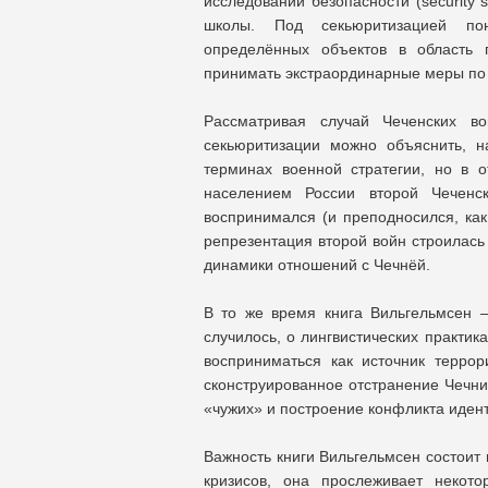
исследований безопасности (security 
школы. Под секьюритизацией пон
определённых объектов в область г
принимать экстраординарные меры по
Рассматривая случай Чеченских во
секьюритизации можно объяснить, н
терминах военной стратегии, но в 
населением России второй Чеченс
воспринимался (и преподносился, как
репрезентация второй войн строилась 
динамики отношений с Чечнёй.
В то же время книга Вильгельмсен –
случилось, о лингвистических практик
восприниматься как источник терро
сконструированное отстранение Чечни
«чужих» и построение конфликта иден
Важность книги Вильгельмсен состоит 
кризисов, она прослеживает некот