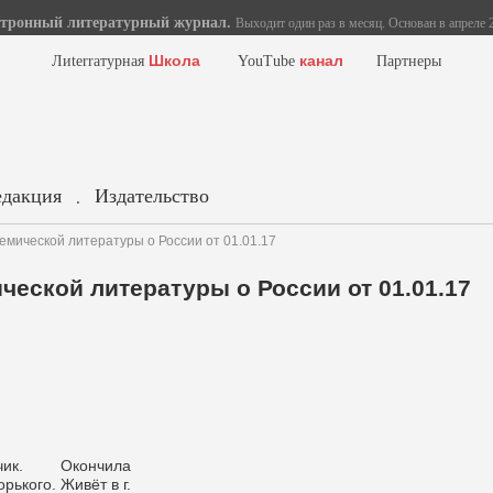
тронный литературный журнал.
Выходит один раз в месяц. Основан в апреле 2
Школа
канал
Лиterraтурная
YouTube
Партнеры
едакция
Издательство
.
емической литературы о России от 01.01.17
ческой литературы о России от 01.01.17
чик. Окончила
рького. Живёт в г.