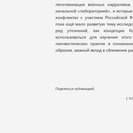
легитимизации военных нарративов,
начальной «лабораторией», и которы
конфликтах с участием Российской Ф
пока ещё мало развитую тему исследо
ряд уточнений, как концепции Ко
использоваться для изучения этог
лингвистических практик в пониман
образом, важный вклад в сближение ра
Поделиться публикацией:
1 9