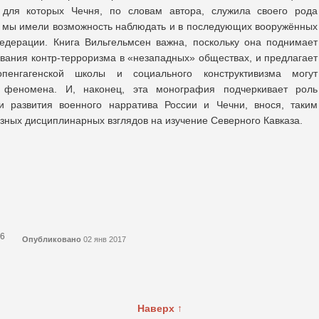
 для которых Чечня, по словам автора, служила своего рода
е мы имели возможность наблюдать и в последующих вооружённых
едерации. Книга Вильгельмсен важна, поскольку она поднимает
вания контр-терроризма в «незападных» обществах, и предлагает
пенгагенской школы и социального конструктивизма могут
о феномена. И, наконец, эта монография подчеркивает роль
ии развития военного нарратива России и Чечни, внося, таким
зных дисциплинарных взглядов на изучение Северного Кавказа.
46
Опубликовано
02 янв 2017
Наверх ↑