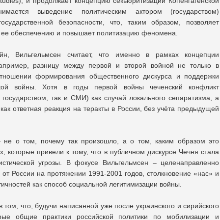
studies), и продолжает концепцию секьюритизации Копенгагенской
имается выведение политическим актором (государством)
осударственной безопасности, что, таким образом, позволяет
 ее обеспечению и повышает политизацию феномена.
йн, Вильгельмсен считает, что именно в рамках концепции
апример, разницу между первой и второй войной не только в
отношении формирования общественного дискурса и поддержки
кой войны. Хотя в годы первой войны чеченский конфликт
 государством, так и СМИ) как случай локального сепаратизма, а
как ответная реакция на теракты в России, без учёта предыдущей
 не о том, почему так произошло, а о том, каким образом это
ах, которые привели к тому, что в публичном дискурсе Чечня стала
ристической угрозы. В фокусе Вильгельмсен – целенаправленно
 от России на протяжении 1991-2001 годов, столкновение «нас» и
тичностей как способ социальной легитимизации войны.
в том, что, будучи написанной уже после украинского и сирийского
орые общие практики российской политики по мобилизации и