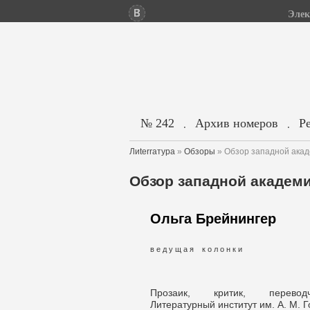
Элек
№ 242
Архив номеров
Р
.
.
Лиterraтура
»
Обзоры
» Обзор западной акад
Обзор западной академи
Ольга Брейнингер
в е д у щ а я к о л о н к и
Прозаик, критик, перевод
Литературный институт им. А. М. Го