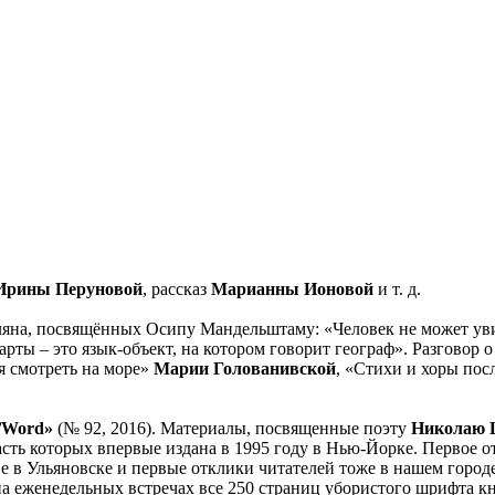
 Ирины Перуновой
, рассказ
Марианны Ионовой
и т. д.
ляна, посвящённых Осипу Мандельштаму: «Человек не может уви
арты – это язык-объект, на котором говорит географ». Разговор
ся смотреть на море»
Марии Голованивской
, «Стихи и хоры по
/
Word
»
(№ 92, 2016). Материалы, посвященные поэту
Николаю 
часть которых впервые издана в 1995 году в Нью-Йорке. Первое о
е в Ульяновске и первые отклики читателей тоже в нашем город
на еженедельных встречах все 250 страниц убористого шрифта кн