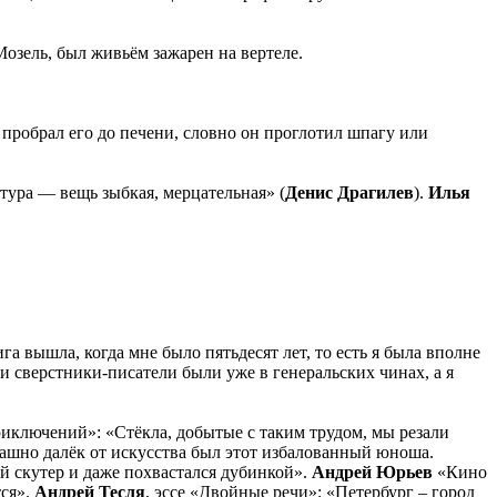
Мозель, был живьём зажарен на вертеле.
пробрал его до печени, словно он проглотил шпагу или
атура — вещь зыбкая, мерцательная» (
Денис Драгилев
).
Илья
га вышла, когда мне было пятьдесят лет, то есть я была вполне
 сверстники-писатели были уже в генеральских чинах, а я
иключений»: «Стёкла, добытые с таким трудом, мы резали
рашно далёк от искусства был этот избалованный юноша.
й скутер и даже похвастался дубинкой».
Андрей Юрьев
«Кино
тся».
Андрей Тесля
, эссе «Двойные речи»: «Петербург – город