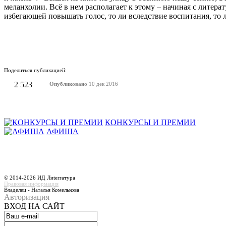
меланхолии. Всё в нем располагает к этому – начиная с литер
избегающей повышать голос, то ли вследствие воспитания, то 
Поделиться публикацией:
2 523
Опубликовано
10 дек 2016
КОНКУРСЫ И ПРЕМИИ
АФИША
© 2014-2026 ИД Лиterraтура
Правовая информация
Владелец - Наталья Комелькова
Авторизация
ВХОД НА САЙТ