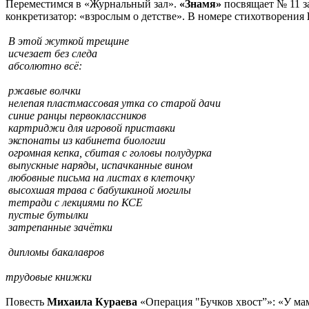
Переместимся в «Журнальный зал».
«Знамя»
посвящает № 11 за
конкретизатор: «взрослым о детстве». В номере стихотворения
В этой жуткой трещине
исчезает без следа
абсолютно всё:
ржавые волчки
нелепая пластмассовая утка со старой дачи
синие ранцы первоклассников
картриджи для игровой приставки
экспонаты из кабинета биологии
огромная кепка, сбитая с головы полудурка
выпускные наряды, испачканные вином
любовные письма на листах в клеточку
высохшая трава с бабушкиной могилы
тетради с лекциями по КСЕ
пустые бутылки
затрепанные зачётки
дипломы бакалавров
трудовые книжки
Повесть
Михаила Кураева
«Операция "Бучков хвост”»: «У мам