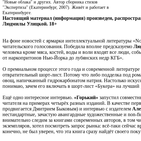
"Новые облака" и других. Автор сборника стихов
"Экспертиза" (Екатеринбург, 2007). Живёт и работает в
Екатеринбурге.
Настоящий материал (информация) произведен, распростран
Людмилы Улицкой. 18+
На фоне новостей с ярмарки интеллектуальной литературы «Non
читательского голосования. Победила вполне предсказуемо
Лю
человека кроме мяса, костей, воды и воли входят все люди, со
от наркопритонов Нью-Йорка до лубянских недр КГБ».
О премиальном процессе этого года и современной литературе
отвратительный шорт-лист. Потому что либо подделка под роман
овощ, напичканный гидрокарбонатом натрия. Настолько искусс
понимаю, зачем его включать в шорт-лист «Букера» на лучший 
Ещё одно интересное интервью.
«Горький»
запустил совместн
читателя на примерах четырёх разных изданий. В качестве пер
продвигается Дмитрием Быковым) и интервью с издателем
Але
нестандартные, зачастую авангардные художественные и non-fi
внимательно следим за книгами современных авторов, в том 
экземпляров, хотел посмотреть запрос рынка: всё-таки сейчас 
конечно, не был уверен, что эта книга сразу найдёт своего по