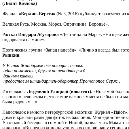
(Лилит Козлова)
Журнал
«Берлин. Берега»
(№ 3, 2016) публикует фрагмент из
Великая Русь. Москва. Мороз. Опричнина. Вороньё».
Рассказ
Ильдара Абузярова
«Лестница на Марс»: «На щеке жен
подорвался на мине».
Поэтическая группа «Запад наперёд». «Лично я всегда был гот
Рывкин
:
У Рынка Жандармов две поющие головы.
одна по-немецки, другая по неподтвержд.
данным каковы
предоставил штандартен-оберюнкер Протопопов Серж…
Интервью с
Людмилой Улицкой
(иноагент)
: «Но самой большо
взрослым человеком и, что самое важное, у меня не было ни м
была рядовым…»
Напоследок немного петербургской экзотики. Журнал
«Ид
i
от»
дома и красили рамы для фоток из баллонов. Мой единственный
Участковый беседовал со мной и Ниной, назвал мать Макса тва
и жизнь»: «Вышел из кино на улицу в осеннюю нашу сепию, а г