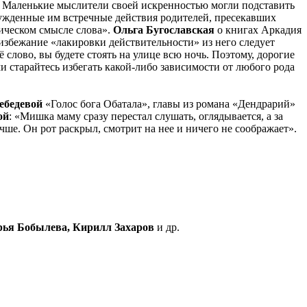
и. Маленькие мыслители своей искренностью могли подставить
ужденные им встречные действия родителей, пресекавших
ическом смысле слова».
Ольга Бугославская
о книгах Аркадия
 избежание «лакировки действительности» из него следует
 слово, вы будете стоять на улице всю ночь. Поэтому, дорогие
и старайтесь избегать какой-либо зависимости от любого рода
ебедевой
«Голос бога Обатала», главы из романа «Дендрарий»
ой
: «Мишка маму сразу перестал слушать, оглядывается, а за
чше. Он рот раскрыл, смотрит на нее и ничего не соображает».
рья Бобылева, Кирилл Захаров
и др.