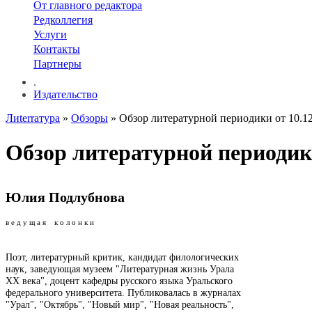
От главного редактора
Редколлегия
Услуги
Контакты
Партнеры
.
Издательство
Лиterraтура
»
Обзоры
» Обзор литературной периодики от 10.12
Обзор литературной периодики
Юлия Подлубнова
в е д у щ а я к о л о н к и
Поэт, литературный критик, кандидат филологических
наук, заведующая музеем "Литературная жизнь Урала
ХХ века", доцент кафедры русского языка Уральского
федерального университета. Публиковалась в журналах
"Урал", "Октябрь", "Новый мир", "Новая реальность",