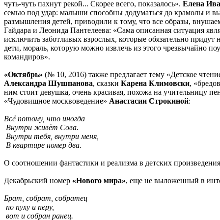
чуть-чуть пахнут рекой... Скорее всего, показалось».
Елена Ив
семью под удар: малыши способны додуматься до крамолы и в
размышления детей, приводили к тому, что все образы, внуша
Гайдара и Леонида Пантелеева: «Сама описанная ситуация явля
исключить заботливых взрослых, которые обязательно придут на
дети, мораль, которую можно извлечь из этого чрезвычайно поу
командиров».
«Октябрь»
(№ 10, 2016) также предлагает тему «Детское чтени
Александра Шушпанова
, сказки
Карена Климовски
, «бредо
ним стоит девушка, очень красивая, похожа на учительницу пен
«Чудовищное москвоведение»
Анастасии Строкиной
:
Всё потому, что иногда
Внутри живёт Сова.
Внутри тебя, внутри меня,
В квартире номер два.
О соотношении фантастики и реализма в детских произведени
Декабрьский номер
«Нового мира»
, еще не выложенный в инт
Брат, собрат, собратец
по пуху и перу,
вот и собран ранец.