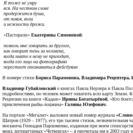
Я тоже не умру
вся. На честном слове
продержится душа,
от покоя, воли
и нежности дрожа.
«Пасторали»
Екатерины Симоновой
:
позволь мне говорить за другого,
как говорит тень за человека,
когда никто к нему не приходит,
когда его лицо на фотографиях
перестает опознаваться фейсбуком
В номере стихи
Бориса Парамонова, Владимира Рецептера,
Владимир Губайловский
о книгах Павла Нерлера и Павла По
подробностями, но человек может охватить всю карту Земли. К
Рецензии на книги «Кадын»
Ирины Богатырёвой
, «Кто боит
приключения рыбы-лоцмана»
Галины Юзефович
.
На портале «Мегалит» выложен новый номер журнала
«Слово
Шатров (1929 – 1977), его три тысячи стихов, незначительная 
москвича Геннадия Пархоменко, изданная при моем спонсорств
моих литературных «Четвергах» – я прочитала им в 2003 году 