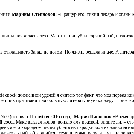
 книги
Марины Степновой
: «Пращур его, тихий лекарь Йоганн 
щины появилась слеза. Мартин пригубил горячий чай, и глоток 
ов откладывать Запад на потом. Но жизнь решала иначе. А литер
й своей жизненной удачей я считаю тот факт, что моя первая кни
алейших притязаний на большую литературную карьеру — все мои
, № 0 (основан 11 ноября 2016 года).
Мария Панкевич
«Время пр
 сосед Макс вызвал копов, воняло ему краской, видите ли, – ст
рью, а его выродком, велел убрать из парадки мой взрывоопасны
лаз-то сытый, объевшийся всеми цветами радуги, чуть не лопае