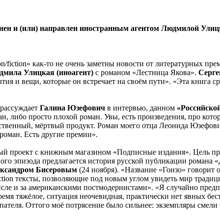
ен и (или) направлен иностранным агентом Людмилой Улицко
/fiction» как-то не очень заметны новости от литературных пре
дмила Улицкая (иноагент)
с романом «Лестница Якова».
Серге
бытия и вещи, которые он встречает на своём пути». «Эта книга 
 рассуждает
Галина Юзефович
в интервью, данном
«Российской
, либо просто плохой роман. Увы, есть произведения, про которы
твенный, мёртвый продукт. Роман моего отца Леонида Юзефович
роман. Есть другие премии».
ый проект с книжным магазином «Подписные издания». Цель про
вого эпизода предлагается история русской публикации романа 
ксандром Бисеровым
(24 ноября). «Название «Гонзо» говорит 
ction тексты, позволяющие под новым углом увидеть мир традиц
числе и за американскими постмодернистами». «Я случайно пре
время тяжёлое, ситуация неочевидная, практически нет явных бе
купателя. Оттого моё потрясение было сильнее: экземпляры смел