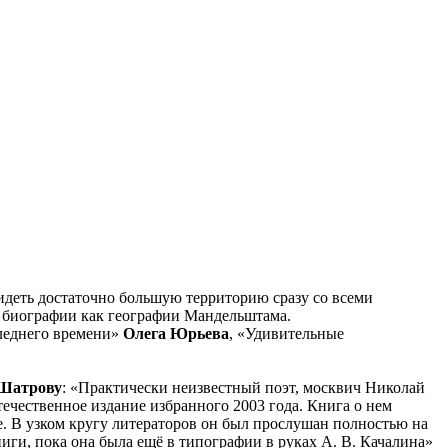
деть достаточно большую территорию сразу со всеми
 о биографии как географии Мандельштама.
следнего времени»
Олега Юрьева
, «Удивительные
Шатрову
: «Практически неизвестный поэт, москвич Николай
течественное издание избранного 2003 года. Книга о нем
е. В узком кругу литераторов он был прослушан полностью на
иги, пока она была ещё в типографии в руках А. В. Качалина»