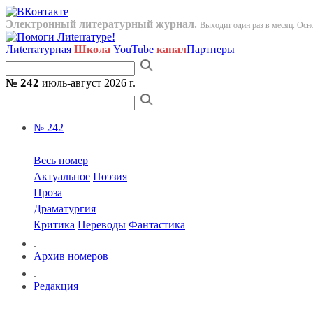
Электронный литературный журнал.
Выходит один раз в месяц. Осно
Лиterraтурная
Школа
YouTube
канал
Партнеры
№ 242
июль-август 2026 г.
№ 242
Весь номер
Актуальное
Поэзия
Проза
Драматургия
Критика
Переводы
Фантастика
.
Архив номеров
.
Редакция