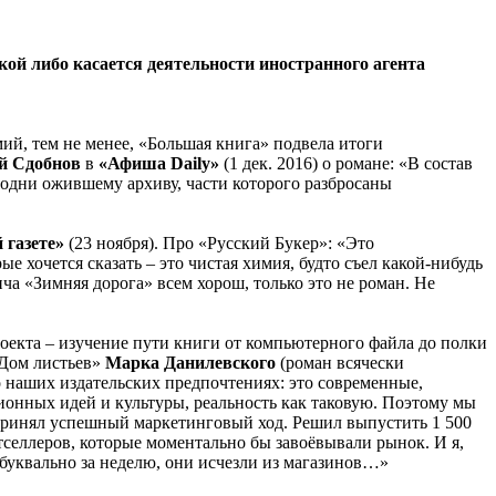
й либо касается деятельности иностранного агента
мий, тем не менее, «Большая книга» подвела итоги
й Сдобнов
в
«Афиша
Daily
»
(1 дек. 2016) о романе: «В состав
сродни ожившему архиву, части которого разбросаны
 газете»
(23 ноября). Про «Русский Букер»: «Это
е хочется сказать – это чистая химия, будто съел какой-нибудь
а «Зимняя дорога» всем хорош, только это не роман. Не
екта – изучение пути книги от компьютерного файла до полки
«Дом листьев»
Марка Данилевского
(роман всячески
о наших издательских предпочтениях: это современные,
ионных идей и культуры, реальность как таковую. Поэтому мы
дпринял успешный маркетинговый ход. Решил выпустить 1 500
стселлеров, которые моментально бы завоёвывали рынок. И я,
и буквально за неделю, они исчезли из магазинов…»